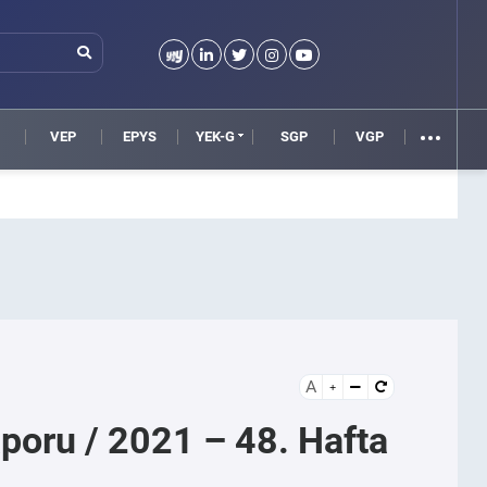
VEP
EPYS
YEK-G
SGP
VGP
A
Raporu / 2021 – 48. Hafta