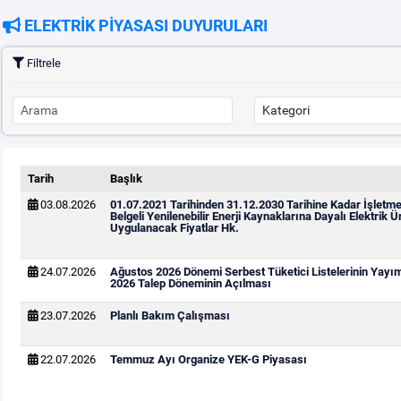
ELEKTRİK PİYASASI DUYURULARI
Filtrele
Tarih
Başlık
03.08.2026
01.07.2021 Tarihinden 31.12.2030 Tarihine Kadar İşletm
Belgeli Yenilenebilir Enerji Kaynaklarına Dayalı Elektrik Ür
Uygulanacak Fiyatlar Hk.
24.07.2026
Ağustos 2026 Dönemi Serbest Tüketici Listelerinin Yayı
2026 Talep Döneminin Açılması
23.07.2026
Planlı Bakım Çalışması
22.07.2026
Temmuz Ayı Organize YEK-G Piyasası