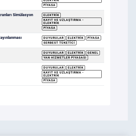
ELEKTRIK
PIYASA
ranları Simülasyon
ELEKTRIK
KAYIT VE UZLAŞTIRMA -
ELEKTRIK
PIYASA
 Yayınlanması
DUYURULAR
ELEKTRIK
PIYASA
SERBEST TÜKETICI
DUYURULAR
ELEKTRIK
GENEL
YAN HIZMETLER PIYASASI
DUYURULAR
ELEKTRIK
KAYIT VE UZLAŞTIRMA -
ELEKTRIK
PIYASA