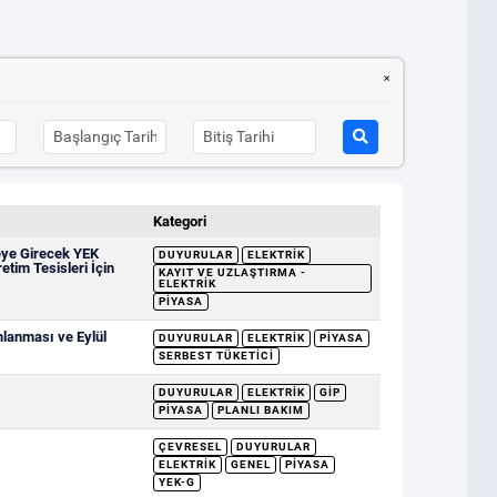
Kategori
eye Girecek YEK
DUYURULAR
ELEKTRIK
etim Tesisleri İçin
KAYIT VE UZLAŞTIRMA -
ELEKTRIK
PIYASA
mlanması ve Eylül
DUYURULAR
ELEKTRIK
PIYASA
SERBEST TÜKETICI
DUYURULAR
ELEKTRIK
GİP
PIYASA
PLANLI BAKIM
ÇEVRESEL
DUYURULAR
ELEKTRIK
GENEL
PIYASA
YEK-G