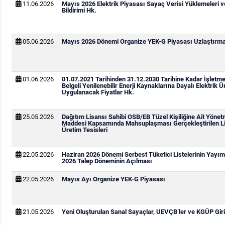
11.06.2026
Mayıs 2026 Elektrik Piyasası Sayaç Verisi Yüklemeleri 
Bildirimi Hk.
05.06.2026
Mayıs 2026 Dönemi Organize YEK-G Piyasası Uzlaştırma 
01.06.2026
01.07.2021 Tarihinden 31.12.2030 Tarihine Kadar İşletm
Belgeli Yenilenebilir Enerji Kaynaklarına Dayalı Elektrik Ür
Uygulanacak Fiyatlar Hk.
25.05.2026
Dağıtım Lisansı Sahibi OSB/EB Tüzel Kişiliğine Ait Yönetm
Maddesi Kapsamında Mahsuplaşması Gerçekleştirilen Li
Üretim Tesisleri
22.05.2026
Haziran 2026 Dönemi Serbest Tüketici Listelerinin Yay
2026 Talep Döneminin Açılması
22.05.2026
Mayıs Ayı Organize YEK-G Piyasası
21.05.2026
Yeni Oluşturulan Sanal Sayaçlar, UEVÇB’ler ve KGÜP Giri