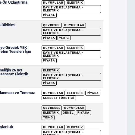
ve Ön Uzlaştırma
DUYURULAR
ELEKTRIK
KAYIT VE UZLAŞTIRMA -
ELEKTRIK
PIYASA
Bildirimi
ÇEVRESEL
DUYURULAR
KAYIT VE UZLAŞTIRMA -
ELEKTRIK
PIYASA
YEK-G
eye Girecek YEK
DUYURULAR
ELEKTRIK
etim Tesisleri İçin
KAYIT VE UZLAŞTIRMA -
ELEKTRIK
PIYASA
eliğin 26 ncı
ELEKTRIK
sanssız Elektrik
KAYIT VE UZLAŞTIRMA -
ELEKTRIK
PIYASA
ımlanması ve Temmuz
DUYURULAR
ELEKTRIK
PIYASA
SERBEST TÜKETICI
ÇEVRESEL
DUYURULAR
ELEKTRIK
GENEL
PIYASA
YEK-G
şleri Hk.
DUYURULAR
ELEKTRIK
KAYIT VE UZLAŞTIRMA -