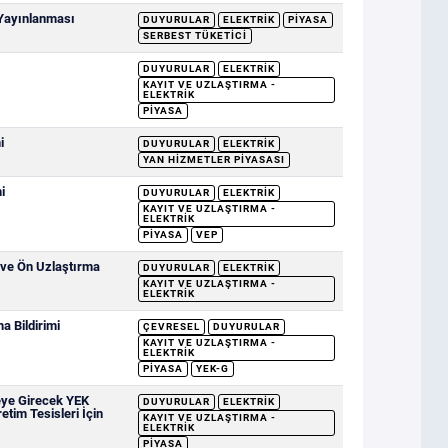
 Yayınlanması
DUYURULAR
ELEKTRIK
PIYASA
SERBEST TÜKETICI
DUYURULAR
ELEKTRIK
KAYIT VE UZLAŞTIRMA -
ELEKTRIK
PIYASA
i
DUYURULAR
ELEKTRIK
YAN HIZMETLER PIYASASI
i
DUYURULAR
ELEKTRIK
KAYIT VE UZLAŞTIRMA -
ELEKTRIK
PIYASA
VEP
 ve Ön Uzlaştırma
DUYURULAR
ELEKTRIK
KAYIT VE UZLAŞTIRMA -
ELEKTRIK
 Bildirimi
ÇEVRESEL
DUYURULAR
KAYIT VE UZLAŞTIRMA -
ELEKTRIK
PIYASA
YEK-G
eye Girecek YEK
DUYURULAR
ELEKTRIK
etim Tesisleri İçin
KAYIT VE UZLAŞTIRMA -
ELEKTRIK
PIYASA