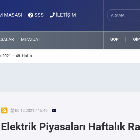
M MASASI
SSS
İLETİŞİM
ASALAR
MEVZUAT
GÖP
GİP
 / 2021 – 48. Hafta
06.12.2021 / 15:49
Elektrik Piyasaları Haftalık 