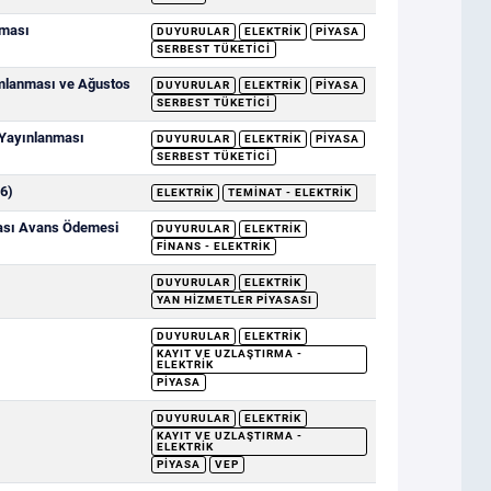
nması
DUYURULAR
ELEKTRIK
PIYASA
SERBEST TÜKETICI
ımlanması ve Ağustos
DUYURULAR
ELEKTRIK
PIYASA
SERBEST TÜKETICI
 Yayınlanması
DUYURULAR
ELEKTRIK
PIYASA
SERBEST TÜKETICI
6)
ELEKTRIK
TEMINAT - ELEKTRIK
sası Avans Ödemesi
DUYURULAR
ELEKTRIK
FINANS - ELEKTRIK
DUYURULAR
ELEKTRIK
YAN HIZMETLER PIYASASI
DUYURULAR
ELEKTRIK
KAYIT VE UZLAŞTIRMA -
ELEKTRIK
PIYASA
DUYURULAR
ELEKTRIK
KAYIT VE UZLAŞTIRMA -
ELEKTRIK
PIYASA
VEP