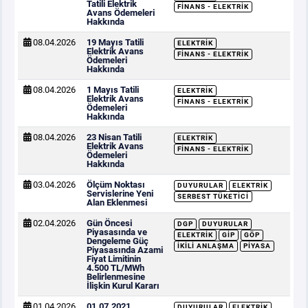
Tatili Elektrik
FINANS - ELEKTRIK
Avans Ödemeleri
Hakkında
08.04.2026
19 Mayıs Tatili
ELEKTRIK
Elektrik Avans
FINANS - ELEKTRIK
Ödemeleri
Hakkında
08.04.2026
1 Mayıs Tatili
ELEKTRIK
Elektrik Avans
FINANS - ELEKTRIK
Ödemeleri
Hakkında
08.04.2026
23 Nisan Tatili
ELEKTRIK
Elektrik Avans
FINANS - ELEKTRIK
Ödemeleri
Hakkında
03.04.2026
Ölçüm Noktası
DUYURULAR
ELEKTRIK
Servislerine Yeni
SERBEST TÜKETICI
Alan Eklenmesi
02.04.2026
Gün Öncesi
DGP
DUYURULAR
Piyasasında ve
ELEKTRIK
GİP
GÖP
Dengeleme Güç
İKILI ANLAŞMA
PIYASA
Piyasasında Azami
Fiyat Limitinin
4.500 TL/MWh
Belirlenmesine
İlişkin Kurul Kararı
01.04.2026
01.07.2021
DUYURULAR
ELEKTRIK