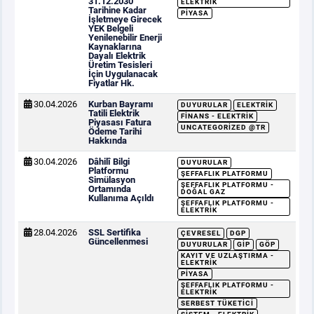
31.12.2030
ELEKTRIK
Tarihine Kadar
PIYASA
İşletmeye Girecek
YEK Belgeli
Yenilenebilir Enerji
Kaynaklarına
Dayalı Elektrik
Üretim Tesisleri
İçin Uygulanacak
Fiyatlar Hk.
30.04.2026
Kurban Bayramı
DUYURULAR
ELEKTRIK
Tatili Elektrik
FINANS - ELEKTRIK
Piyasası Fatura
UNCATEGORIZED @TR
Ödeme Tarihi
Hakkında
30.04.2026
Dâhilî Bilgi
DUYURULAR
Platformu
ŞEFFAFLIK PLATFORMU
Simülasyon
ŞEFFAFLIK PLATFORMU -
Ortamında
DOĞAL GAZ
Kullanıma Açıldı
ŞEFFAFLIK PLATFORMU -
ELEKTRIK
28.04.2026
SSL Sertifika
ÇEVRESEL
DGP
Güncellenmesi
DUYURULAR
GİP
GÖP
KAYIT VE UZLAŞTIRMA -
ELEKTRIK
PIYASA
ŞEFFAFLIK PLATFORMU -
ELEKTRIK
SERBEST TÜKETICI