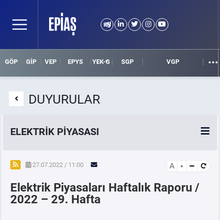
GÖP
GİP
VEP
EPYS
YEK-G
SGP
VGP
DUYURULAR
ELEKTRİK PİYASASI
SPOT ELEKTRİK PİYASALARI
27.07.2022 / 11:00
A
Elektrik Piyasaları Haftalık Raporu /
ÖRNEK FİNANS BELGELERİ
2022 – 29. Hafta
VADELİ ELEKTRİK PİYASASI