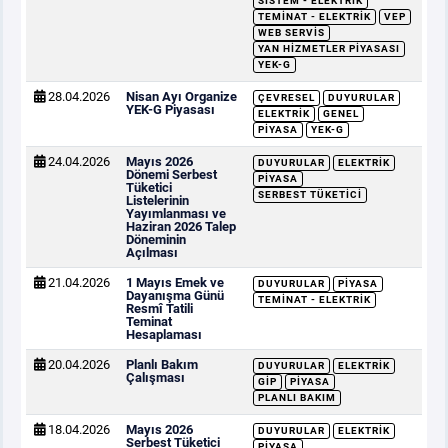
SISTEM - ELEKTRIK
TEMINAT - ELEKTRIK
VEP
WEB SERVIS
YAN HIZMETLER PIYASASI
YEK-G
28.04.2026
Nisan Ayı Organize
ÇEVRESEL
DUYURULAR
YEK-G Piyasası
ELEKTRIK
GENEL
PIYASA
YEK-G
24.04.2026
Mayıs 2026
DUYURULAR
ELEKTRIK
Dönemi Serbest
PIYASA
Tüketici
SERBEST TÜKETICI
Listelerinin
Yayımlanması ve
Haziran 2026 Talep
Döneminin
Açılması
21.04.2026
1 Mayıs Emek ve
DUYURULAR
PIYASA
Dayanışma Günü
TEMINAT - ELEKTRIK
Resmî Tatili
Teminat
Hesaplaması
20.04.2026
Planlı Bakım
DUYURULAR
ELEKTRIK
Çalışması
GİP
PIYASA
PLANLI BAKIM
18.04.2026
Mayıs 2026
DUYURULAR
ELEKTRIK
Serbest Tüketici
PIYASA