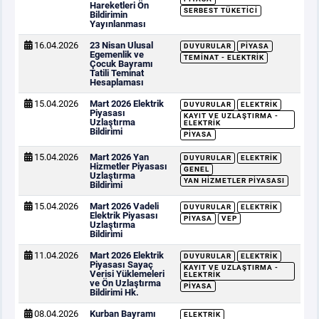
Hareketleri Ön
SERBEST TÜKETICI
Bildirimin
Yayınlanması
16.04.2026
23 Nisan Ulusal
DUYURULAR
PIYASA
Egemenlik ve
TEMINAT - ELEKTRIK
Çocuk Bayramı
Tatili Teminat
Hesaplaması
15.04.2026
Mart 2026 Elektrik
DUYURULAR
ELEKTRIK
Piyasası
KAYIT VE UZLAŞTIRMA -
Uzlaştırma
ELEKTRIK
Bildirimi
PIYASA
15.04.2026
Mart 2026 Yan
DUYURULAR
ELEKTRIK
Hizmetler Piyasası
GENEL
Uzlaştırma
YAN HIZMETLER PIYASASI
Bildirimi
15.04.2026
Mart 2026 Vadeli
DUYURULAR
ELEKTRIK
Elektrik Piyasası
PIYASA
VEP
Uzlaştırma
Bildirimi
11.04.2026
Mart 2026 Elektrik
DUYURULAR
ELEKTRIK
Piyasası Sayaç
KAYIT VE UZLAŞTIRMA -
Verisi Yüklemeleri
ELEKTRIK
ve Ön Uzlaştırma
PIYASA
Bildirimi Hk.
08.04.2026
Kurban Bayramı
ELEKTRIK