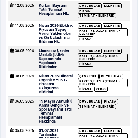
12.05.2026
Kurban Bayramı
DUYURULAR
ELEKTRIK
Tatili Teminat
PIYASA
Hesaplaması Hk.
TEMINAT - ELEKTRIK
11.05.2026
Nisan 2026 Elektrik
DUYURULAR
ELEKTRIK
Piyasası Sayaç
KAYIT VE UZLAŞTIRMA -
Verisi Yüklemeleri
ELEKTRIK
ve Ön Uzlaştırma
PIYASA
Bildirimi Hk.
08.05.2026
Lisanssız Üretim
DUYURULAR
ELEKTRIK
Modülü (LÜM)
KAYIT VE UZLAŞTIRMA -
Kapsamında
ELEKTRIK
Yapılacak
PIYASA
Bildirimler
08.05.2026
Nisan 2026 Dönemi
ÇEVRESEL
DUYURULAR
Organize YEK-G
KAYIT VE UZLAŞTIRMA -
Piyasası
ELEKTRIK
Uzlaştırma
PIYASA
YEK-G
Bildirimi
06.05.2026
19 Mayıs Atatürk’ü
DUYURULAR
PIYASA
Anma Gençlik ve
TEMINAT - ELEKTRIK
Spor Bayramı Tatili
Teminat
Hesaplaması
Hakkında
05.05.2026
01.07.2021
DUYURULAR
ELEKTRIK
Tarihinden
KAYIT VE UZLAŞTIRMA -