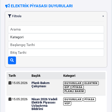
ELEKTRİK PİYASASI DUYURULARI
PİYASA
KAYIT
SÜRECİ
Filtrele
SERBEST TÜKETİCİ
MALİ UZLAŞTIRMA
TEMİNAT
BÜLTENLER
Tarih
Başlık
Kategori
15.05.2026
Planlı Bakım
DUYURULAR
ELEKTRIK
DUYURULAR
Çalışması
GİP
PIYASA
PLANLI BAKIM
15.05.2026
Nisan 2026 Vadeli
BT HİZMET YÖNETİM SİSTEMİ POLİTİKAMIZ
DUYURULAR
PIYASA
Elektrik Piyasası
VEP
Uzlaştırma
Bildirimi