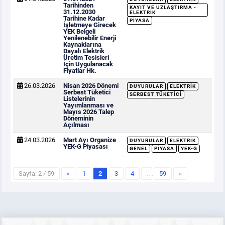
Tarihinden
KAYIT VE UZLAŞTIRMA -
31.12.2030
ELEKTRIK
Tarihine Kadar
PIYASA
İşletmeye Girecek
YEK Belgeli
Yenilenebilir Enerji
Kaynaklarına
Dayalı Elektrik
Üretim Tesisleri
İçin Uygulanacak
Fiyatlar Hk.
26.03.2026
Nisan 2026 Dönemi
DUYURULAR
ELEKTRIK
Serbest Tüketici
SERBEST TÜKETICI
Listelerinin
Yayımlanması ve
Mayıs 2026 Talep
Döneminin
Açılması
24.03.2026
Mart Ayı Organize
DUYURULAR
ELEKTRIK
YEK-G Piyasası
GENEL
PIYASA
YEK-G
Sayfa: 2 / 59
«
1
2
3
4
…
59
»