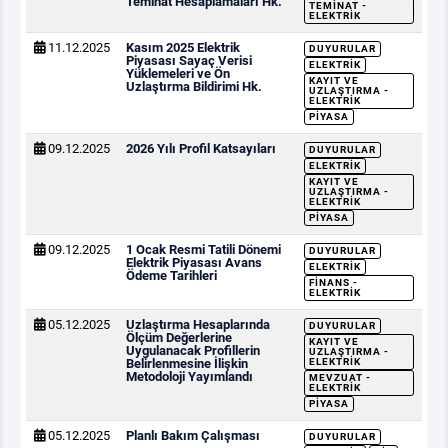
Teminat Hesaplamaları Hk.
TEMINAT -
ELEKTRIK
11.12.2025
Kasım 2025 Elektrik
DUYURULAR
Piyasası Sayaç Verisi
ELEKTRIK
Yüklemeleri ve Ön
KAYIT VE
Uzlaştırma Bildirimi Hk.
UZLAŞTIRMA -
ELEKTRIK
PIYASA
09.12.2025
2026 Yılı Profil Katsayıları
DUYURULAR
ELEKTRIK
KAYIT VE
UZLAŞTIRMA -
ELEKTRIK
PIYASA
09.12.2025
1 Ocak Resmi Tatili Dönemi
DUYURULAR
Elektrik Piyasası Avans
ELEKTRIK
Ödeme Tarihleri
FINANS -
ELEKTRIK
05.12.2025
Uzlaştırma Hesaplarında
DUYURULAR
Ölçüm Değerlerine
KAYIT VE
Uygulanacak Profillerin
UZLAŞTIRMA -
Belirlenmesine İlişkin
ELEKTRIK
Metodoloji Yayımlandı
MEVZUAT -
ELEKTRIK
PIYASA
05.12.2025
Planlı Bakım Çalışması
DUYURULAR