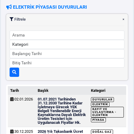
ELEKTRİK PİYASASI DUYURULARI
PİYASA
KAYIT
SÜRECİ
Filtrele
SERBEST TÜKETİCİ
MALİ UZLAŞTIRMA
TEMİNAT
BÜLTENLER
Tarih
Başlık
Kategori
02.01.2026
01.07.2021 Tarihinden
DUYURULAR
DUYURULAR
31.12.2030 Tarihine Kadar
ELEKTRIK
İşletmeye Girecek YEK
KAYIT VE
Belgeli Yenilenebilir Enerji
UZLAŞTIRMA -
Kaynaklarına Dayalı Elektrik
ELEKTRIK
Üretim Tesisleri İçin
BT HİZMET YÖNETİM SİSTEMİ POLİTİKAMIZ
PIYASA
Uygulanacak Fiyatlar Hk.
30.12.2025
2026 Yılı Takasbank Ücret
DOĞAL GAZ