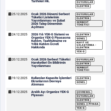
Tarifeleri Hk.
DUYURULAR
ELEKTRIK
25.12.2025
Ocak 2026 Dönemi Serbest
DUYURULAR
Tüketici Listelerinin
ELEKTRIK
Yayımlanması ve Şubat
SERBEST
2026 Talep Döneminin
TÜKETICI
Açılması
24.12.2025
2026 Yılı YEK-G Sistemi ve
ELEKTRIK
Organize YEK-G Piyasasına
GENEL
Katılım, Taahhütname ve
KAYIT VE
Yıllık Katılım Ücreti
UZLAŞTIRMA -
Hakkında
ELEKTRIK
YEK-G
20.12.2025
Ocak 2026 Serbest Tüketici
DUYURULAR
Hareketleri Ön Bildirimin
ELEKTRIK
Yayınlanması
SERBEST
TÜKETICI
19.12.2025
Kullanılan Kapasite İşlemleri
ELEKTRIK
Ekranlarının Devreye
GENEL
Alınması
19.12.2025
Aralık Ayı Organize YEK-G
ÇEVRESEL
Piyasası
DUYURULAR
ELEKTRIK
GENEL
PIYASA
YEK-G