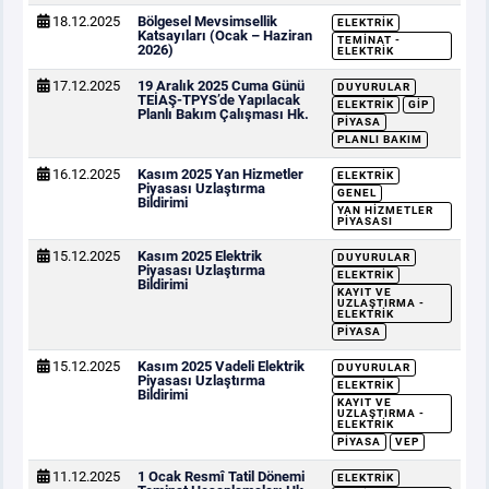
18.12.2025
Bölgesel Mevsimsellik
ELEKTRIK
Katsayıları (Ocak – Haziran
TEMINAT -
2026)
ELEKTRIK
17.12.2025
19 Aralık 2025 Cuma Günü
DUYURULAR
TEİAŞ-TPYS’de Yapılacak
ELEKTRIK
GİP
Planlı Bakım Çalışması Hk.
PIYASA
PLANLI BAKIM
16.12.2025
Kasım 2025 Yan Hizmetler
ELEKTRIK
Piyasası Uzlaştırma
GENEL
Bildirimi
YAN HIZMETLER
PIYASASI
15.12.2025
Kasım 2025 Elektrik
DUYURULAR
Piyasası Uzlaştırma
ELEKTRIK
Bildirimi
KAYIT VE
UZLAŞTIRMA -
ELEKTRIK
PIYASA
15.12.2025
Kasım 2025 Vadeli Elektrik
DUYURULAR
Piyasası Uzlaştırma
ELEKTRIK
Bildirimi
KAYIT VE
UZLAŞTIRMA -
ELEKTRIK
PIYASA
VEP
11.12.2025
1 Ocak Resmî Tatil Dönemi
ELEKTRIK