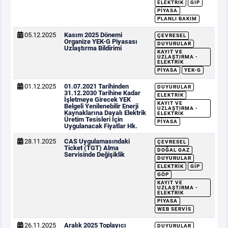
ELEKTRIK
GİP
PIYASA
PLANLI BAKIM
05.12.2025
Kasım 2025 Dönemi
ÇEVRESEL
Organize YEK-G Piyasası
DUYURULAR
Uzlaştırma Bildirimi
KAYIT VE
UZLAŞTIRMA -
ELEKTRIK
PIYASA
YEK-G
01.12.2025
01.07.2021 Tarihinden
DUYURULAR
31.12.2030 Tarihine Kadar
ELEKTRIK
İşletmeye Girecek YEK
KAYIT VE
Belgeli Yenilenebilir Enerji
UZLAŞTIRMA -
Kaynaklarına Dayalı Elektrik
ELEKTRIK
Üretim Tesisleri İçin
PIYASA
Uygulanacak Fiyatlar Hk.
28.11.2025
CAS Uygulamasındaki
ÇEVRESEL
Ticket (TGT) Alma
DOĞAL GAZ
Servisinde Değişiklik
DUYURULAR
ELEKTRIK
GİP
GÖP
KAYIT VE
UZLAŞTIRMA -
ELEKTRIK
PIYASA
WEB SERVIS
26.11.2025
Aralık 2025 Toplayıcı
DUYURULAR