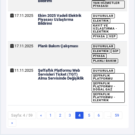
Bildirimi
YAN HIZMETLER
PIYASASI
17.11.2025
Ekim 2025 Vadeli Elektrik
DUYURULAR
Piyasası Uzlaştırma
ELEKTRIK
Bildirimi
KAYIT VE
UZLAŞTIRMA -
ELEKTRIK
PIYASA
VEP
17.11.2025
Planlı Bakım Çalışması
DUYURULAR
ELEKTRIK
GİP
PIYASA
PLANLI BAKIM
11.11.2025
Şeffaflık Platformu Web
DUYURULAR
Servisleri Ticket (TGT)
ŞEFFAFLIK
Alma Servisinde Değişiklik
PLATFORMU
ŞEFFAFLIK
PLATFORMU -
DOĞAL GAZ
ŞEFFAFLIK
PLATFORMU -
ELEKTRIK
Sayfa: 4 / 59
«
1
2
3
4
5
6
…
59
»