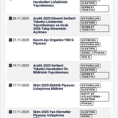
Hareketleri Listelerinin
ELEKTRIK
Yayınlanması
SERBEST
TÜKETICI
26.11.2025
Aralık 2025 Dönemi Serbest
DUYURULAR
Tüketici Listelerinin
ELEKTRIK
Yayımlanması ve Ocak
SERBEST
2026 Talep Döneminin
TÜKETICI
Açılması
21.11.2025
Kasım Ayı Organize YEK-G
ÇEVRESEL
Piyasası
DUYURULAR
ELEKTRIK
GENEL
PIYASA
YEK-G
19.11.2025
Aralık 2025 Serbest
DUYURULAR
Tüketici Hareketleri Ön
ELEKTRIK
Bildirimin Yayınlanması
SERBEST
TÜKETICI
17.11.2025
Ekim 2025 Elektrik Piyasası
DUYURULAR
Uzlaştırma Bildirimi
ELEKTRIK
KAYIT VE
UZLAŞTIRMA -
ELEKTRIK
PIYASA
17.11.2025
Ekim 2025 Yan Hizmetler
ELEKTRIK
Piyasası Uzlaştırma
GENEL