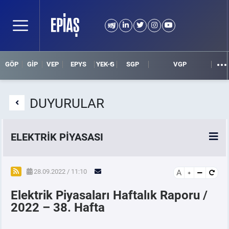
GÖP
GİP
VEP
EPYS
YEK-G
SGP
VGP
DUYURULAR
ELEKTRİK PİYASASI
SPOT ELEKTRİK PİYASALARI
28.09.2022 / 11:10
A
Elektrik Piyasaları Haftalık Raporu /
ÖRNEK FİNANS BELGELERİ
2022 – 38. Hafta
VADELİ ELEKTRİK PİYASASI