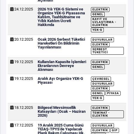
Açılması
24.12.2025
2026 Yılı YEK-G Sistemi ve
ELEKTRIK
Organize YEK-G Piyasasına
GENEL
Katılım, Taahhütname ve
KAYIT VE
Yıllık Katılım Ücreti
UZLAŞTIRMA -
Hakkında
ELEKTRIK
YEK-G
20.12.2025
Ocak 2026 Serbest Tüketici
DUYURULAR
Hareketleri Ön Bildirimin
ELEKTRIK
Yayınlanması
SERBEST
TÜKETICI
19.12.2025
Kullanılan Kapasite İşlemleri
ELEKTRIK
Ekranlarının Devreye
GENEL
Alınması
19.12.2025
Aralık Ayı Organize YEK-G
ÇEVRESEL
Piyasası
DUYURULAR
ELEKTRIK
GENEL
PIYASA
YEK-G
18.12.2025
Bölgesel Mevsimsellik
ELEKTRIK
Katsayıları (Ocak – Haziran
TEMINAT -
2026)
ELEKTRIK
17.12.2025
19 Aralık 2025 Cuma Günü
DUYURULAR
TEİAŞ-TPYS’de Yapılacak
ELEKTRIK
GİP
Planlı Bakım Çalışması Hk.