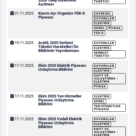
2026 Talep Döneminin
TÜKETICI
Açılması
21.11.2025
Kasım Ayı Organize YEK-G
ÇEVRESEL
Piyasası
DUYURULAR
ELEKTRIK
GENEL
PIYASA
YEK-G
19.11.2025
Aralık 2025 Serbest
DUYURULAR
Tüketici Hareketleri Ön
ELEKTRIK
Bildirimin Yayınlanması
SERBEST
TÜKETICI
17.11.2025
Ekim 2025 Elektrik Piyasası
DUYURULAR
Uzlaştırma Bildirimi
ELEKTRIK
KAYIT VE
UZLAŞTIRMA -
ELEKTRIK
PIYASA
17.11.2025
Ekim 2025 Yan Hizmetler
ELEKTRIK
Piyasası Uzlaştırma
GENEL
Bildirimi
YAN HIZMETLER
PIYASASI
17.11.2025
Ekim 2025 Vadeli Elektrik
DUYURULAR
Piyasası Uzlaştırma
ELEKTRIK
Bildirimi
KAYIT VE
UZLAŞTIRMA -
ELEKTRIK