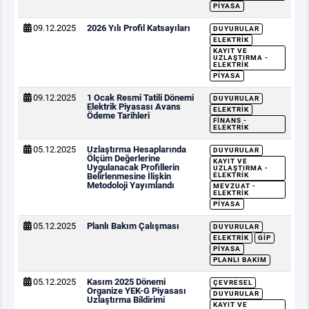
PIYASA
09.12.2025
2026 Yılı Profil Katsayıları
DUYURULAR
ELEKTRIK
KAYIT VE
UZLAŞTIRMA -
ELEKTRIK
PIYASA
09.12.2025
1 Ocak Resmi Tatili Dönemi
DUYURULAR
Elektrik Piyasası Avans
ELEKTRIK
Ödeme Tarihleri
FINANS -
ELEKTRIK
05.12.2025
Uzlaştırma Hesaplarında
DUYURULAR
Ölçüm Değerlerine
KAYIT VE
Uygulanacak Profillerin
UZLAŞTIRMA -
Belirlenmesine İlişkin
ELEKTRIK
Metodoloji Yayımlandı
MEVZUAT -
ELEKTRIK
PIYASA
05.12.2025
Planlı Bakım Çalışması
DUYURULAR
ELEKTRIK
GİP
PIYASA
PLANLI BAKIM
05.12.2025
Kasım 2025 Dönemi
ÇEVRESEL
Organize YEK-G Piyasası
DUYURULAR
Uzlaştırma Bildirimi
KAYIT VE