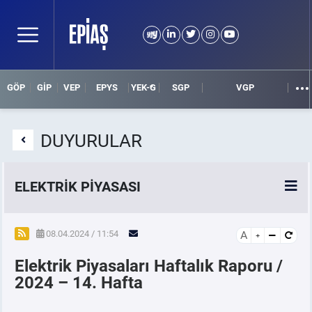
GÖP
GİP
VEP
EPYS
YEK-G
SGP
VGP
DUYURULAR
ELEKTRİK PİYASASI
SPOT ELEKTRİK PİYASALARI
08.04.2024 / 11:54
A
Elektrik Piyasaları Haftalık Raporu /
ÖRNEK FİNANS BELGELERİ
2024 – 14. Hafta
VADELİ ELEKTRİK PİYASASI