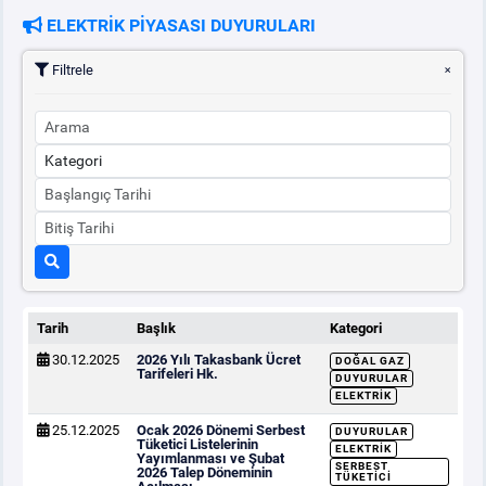
ELEKTRİK PİYASASI DUYURULARI
PİYASA
KAYIT
SÜRECİ
Filtrele
SERBEST TÜKETİCİ
MALİ UZLAŞTIRMA
TEMİNAT
BÜLTENLER
Tarih
Başlık
Kategori
30.12.2025
2026 Yılı Takasbank Ücret
DOĞAL GAZ
DUYURULAR
Tarifeleri Hk.
DUYURULAR
ELEKTRIK
25.12.2025
Ocak 2026 Dönemi Serbest
BT HİZMET YÖNETİM SİSTEMİ POLİTİKAMIZ
DUYURULAR
Tüketici Listelerinin
ELEKTRIK
Yayımlanması ve Şubat
SERBEST
2026 Talep Döneminin
TÜKETICI