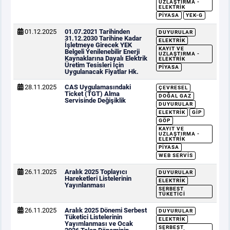
UZLAŞTIRMA -
ELEKTRIK
PIYASA
YEK-G
01.12.2025
01.07.2021 Tarihinden
DUYURULAR
31.12.2030 Tarihine Kadar
ELEKTRIK
İşletmeye Girecek YEK
KAYIT VE
Belgeli Yenilenebilir Enerji
UZLAŞTIRMA -
Kaynaklarına Dayalı Elektrik
ELEKTRIK
Üretim Tesisleri İçin
PIYASA
Uygulanacak Fiyatlar Hk.
28.11.2025
CAS Uygulamasındaki
ÇEVRESEL
Ticket (TGT) Alma
DOĞAL GAZ
Servisinde Değişiklik
DUYURULAR
ELEKTRIK
GİP
GÖP
KAYIT VE
UZLAŞTIRMA -
ELEKTRIK
PIYASA
WEB SERVIS
26.11.2025
Aralık 2025 Toplayıcı
DUYURULAR
Hareketleri Listelerinin
ELEKTRIK
Yayınlanması
SERBEST
TÜKETICI
26.11.2025
Aralık 2025 Dönemi Serbest
DUYURULAR
Tüketici Listelerinin
ELEKTRIK
Yayımlanması ve Ocak
SERBEST