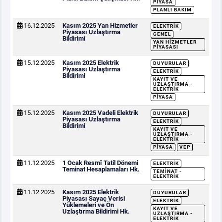
PIYASA
PLANLI BAKIM
16.12.2025
Kasım 2025 Yan Hizmetler
ELEKTRIK
Piyasası Uzlaştırma
GENEL
Bildirimi
YAN HIZMETLER
PIYASASI
15.12.2025
Kasım 2025 Elektrik
DUYURULAR
Piyasası Uzlaştırma
ELEKTRIK
Bildirimi
KAYIT VE
UZLAŞTIRMA -
ELEKTRIK
PIYASA
15.12.2025
Kasım 2025 Vadeli Elektrik
DUYURULAR
Piyasası Uzlaştırma
ELEKTRIK
Bildirimi
KAYIT VE
UZLAŞTIRMA -
ELEKTRIK
PIYASA
VEP
11.12.2025
1 Ocak Resmî Tatil Dönemi
ELEKTRIK
Teminat Hesaplamaları Hk.
TEMINAT -
ELEKTRIK
11.12.2025
Kasım 2025 Elektrik
DUYURULAR
Piyasası Sayaç Verisi
ELEKTRIK
Yüklemeleri ve Ön
KAYIT VE
Uzlaştırma Bildirimi Hk.
UZLAŞTIRMA -
ELEKTRIK