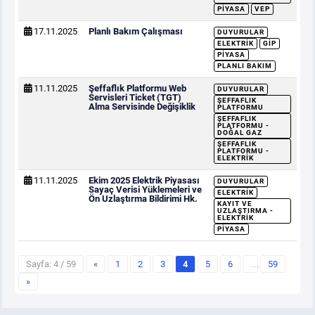
PIYASA
VEP
17.11.2025
Planlı Bakım Çalışması
DUYURULAR
ELEKTRIK
GİP
PIYASA
PLANLI BAKIM
11.11.2025
Şeffaflık Platformu Web
DUYURULAR
Servisleri Ticket (TGT)
ŞEFFAFLIK
Alma Servisinde Değişiklik
PLATFORMU
ŞEFFAFLIK
PLATFORMU -
DOĞAL GAZ
ŞEFFAFLIK
PLATFORMU -
ELEKTRIK
11.11.2025
Ekim 2025 Elektrik Piyasası
DUYURULAR
Sayaç Verisi Yüklemeleri ve
ELEKTRIK
Ön Uzlaştırma Bildirimi Hk.
KAYIT VE
UZLAŞTIRMA -
ELEKTRIK
PIYASA
Sayfa: 4 / 59
«
1
2
3
4
5
6
…
59
»