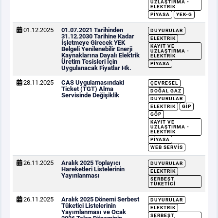
UZLAŞTIRMA -
ELEKTRIK
PIYASA
YEK-G
01.12.2025
01.07.2021 Tarihinden
DUYURULAR
31.12.2030 Tarihine Kadar
ELEKTRIK
İşletmeye Girecek YEK
KAYIT VE
Belgeli Yenilenebilir Enerji
UZLAŞTIRMA -
Kaynaklarına Dayalı Elektrik
ELEKTRIK
Üretim Tesisleri İçin
PIYASA
Uygulanacak Fiyatlar Hk.
28.11.2025
CAS Uygulamasındaki
ÇEVRESEL
Ticket (TGT) Alma
DOĞAL GAZ
Servisinde Değişiklik
DUYURULAR
ELEKTRIK
GİP
GÖP
KAYIT VE
UZLAŞTIRMA -
ELEKTRIK
PIYASA
WEB SERVIS
26.11.2025
Aralık 2025 Toplayıcı
DUYURULAR
Hareketleri Listelerinin
ELEKTRIK
Yayınlanması
SERBEST
TÜKETICI
26.11.2025
Aralık 2025 Dönemi Serbest
DUYURULAR
Tüketici Listelerinin
ELEKTRIK
Yayımlanması ve Ocak
SERBEST