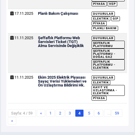
PIYASA
VEP
17.11.2025
Planlı Bakım Çalışması
DUYURULAR
ELEKTRIK
GİP
PIYASA
PLANLI BAKIM
11.11.2025
Şeffaflık Platformu Web
DUYURULAR
Servisleri Ticket (TGT)
ŞEFFAFLIK
Alma Servisinde Değişiklik
PLATFORMU
ŞEFFAFLIK
PLATFORMU -
DOĞAL GAZ
ŞEFFAFLIK
PLATFORMU -
ELEKTRIK
11.11.2025
Ekim 2025 Elektrik Piyasası
DUYURULAR
Sayaç Verisi Yüklemeleri ve
ELEKTRIK
Ön Uzlaştırma Bildirimi Hk.
KAYIT VE
UZLAŞTIRMA -
ELEKTRIK
PIYASA
Sayfa: 4 / 59
«
1
2
3
4
5
6
…
59
»