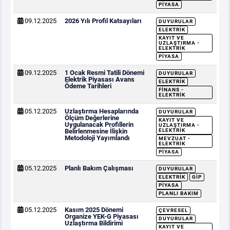
PIYASA
09.12.2025
2026 Yılı Profil Katsayıları
DUYURULAR
ELEKTRIK
KAYIT VE
UZLAŞTIRMA -
ELEKTRIK
PIYASA
09.12.2025
1 Ocak Resmi Tatili Dönemi
DUYURULAR
Elektrik Piyasası Avans
ELEKTRIK
Ödeme Tarihleri
FINANS -
ELEKTRIK
05.12.2025
Uzlaştırma Hesaplarında
DUYURULAR
Ölçüm Değerlerine
KAYIT VE
Uygulanacak Profillerin
UZLAŞTIRMA -
Belirlenmesine İlişkin
ELEKTRIK
Metodoloji Yayımlandı
MEVZUAT -
ELEKTRIK
PIYASA
05.12.2025
Planlı Bakım Çalışması
DUYURULAR
ELEKTRIK
GİP
PIYASA
PLANLI BAKIM
05.12.2025
Kasım 2025 Dönemi
ÇEVRESEL
Organize YEK-G Piyasası
DUYURULAR
Uzlaştırma Bildirimi
KAYIT VE