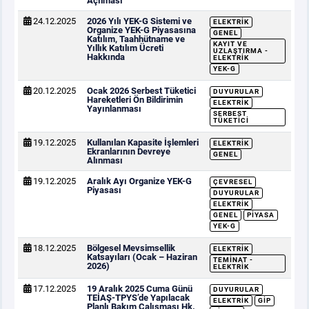
Açılması
24.12.2025
2026 Yılı YEK-G Sistemi ve
ELEKTRIK
Organize YEK-G Piyasasına
GENEL
Katılım, Taahhütname ve
KAYIT VE
Yıllık Katılım Ücreti
UZLAŞTIRMA -
Hakkında
ELEKTRIK
YEK-G
20.12.2025
Ocak 2026 Serbest Tüketici
DUYURULAR
Hareketleri Ön Bildirimin
ELEKTRIK
Yayınlanması
SERBEST
TÜKETICI
19.12.2025
Kullanılan Kapasite İşlemleri
ELEKTRIK
Ekranlarının Devreye
GENEL
Alınması
19.12.2025
Aralık Ayı Organize YEK-G
ÇEVRESEL
Piyasası
DUYURULAR
ELEKTRIK
GENEL
PIYASA
YEK-G
18.12.2025
Bölgesel Mevsimsellik
ELEKTRIK
Katsayıları (Ocak – Haziran
TEMINAT -
2026)
ELEKTRIK
17.12.2025
19 Aralık 2025 Cuma Günü
DUYURULAR
TEİAŞ-TPYS’de Yapılacak
ELEKTRIK
GİP
Planlı Bakım Çalışması Hk.