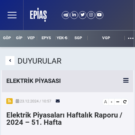
GÖP
GİP
VEP
EPYS
YEK-G
SGP
VGP
DUYURULAR
ELEKTRİK PİYASASI
SPOT ELEKTRİK PİYASALARI
23.12.2024 / 10:57
A
Elektrik Piyasaları Haftalık Raporu /
ÖRNEK FİNANS BELGELERİ
2024 – 51. Hafta
VADELİ ELEKTRİK PİYASASI