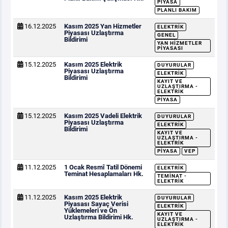
PIYASA
PLANLI BAKIM
16.12.2025
Kasım 2025 Yan Hizmetler
ELEKTRIK
Piyasası Uzlaştırma
GENEL
Bildirimi
YAN HIZMETLER
PIYASASI
15.12.2025
Kasım 2025 Elektrik
DUYURULAR
Piyasası Uzlaştırma
ELEKTRIK
Bildirimi
KAYIT VE
UZLAŞTIRMA -
ELEKTRIK
PIYASA
15.12.2025
Kasım 2025 Vadeli Elektrik
DUYURULAR
Piyasası Uzlaştırma
ELEKTRIK
Bildirimi
KAYIT VE
UZLAŞTIRMA -
ELEKTRIK
PIYASA
VEP
11.12.2025
1 Ocak Resmî Tatil Dönemi
ELEKTRIK
Teminat Hesaplamaları Hk.
TEMINAT -
ELEKTRIK
11.12.2025
Kasım 2025 Elektrik
DUYURULAR
Piyasası Sayaç Verisi
ELEKTRIK
Yüklemeleri ve Ön
KAYIT VE
Uzlaştırma Bildirimi Hk.
UZLAŞTIRMA -
ELEKTRIK