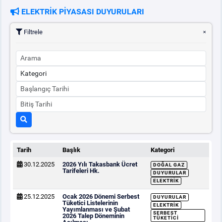
ELEKTRİK PİYASASI DUYURULARI
PİYASA
KAYIT
SÜRECİ
Filtrele
SERBEST TÜKETİCİ
MALİ UZLAŞTIRMA
TEMİNAT
BÜLTENLER
Tarih
Başlık
Kategori
30.12.2025
2026 Yılı Takasbank Ücret
DOĞAL GAZ
DUYURULAR
Tarifeleri Hk.
DUYURULAR
ELEKTRIK
25.12.2025
Ocak 2026 Dönemi Serbest
BT HİZMET YÖNETİM SİSTEMİ POLİTİKAMIZ
DUYURULAR
Tüketici Listelerinin
ELEKTRIK
Yayımlanması ve Şubat
SERBEST
2026 Talep Döneminin
TÜKETICI