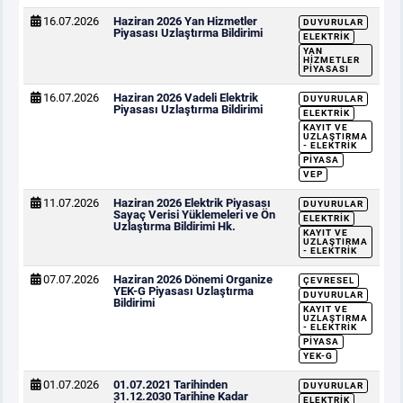
16.07.2026
Haziran 2026 Yan Hizmetler
DUYURULAR
Piyasası Uzlaştırma Bildirimi
ELEKTRIK
YAN
HIZMETLER
PIYASASI
16.07.2026
Haziran 2026 Vadeli Elektrik
DUYURULAR
Piyasası Uzlaştırma Bildirimi
ELEKTRIK
KAYIT VE
UZLAŞTIRMA
- ELEKTRIK
PIYASA
VEP
11.07.2026
Haziran 2026 Elektrik Piyasası
DUYURULAR
Sayaç Verisi Yüklemeleri ve Ön
ELEKTRIK
Uzlaştırma Bildirimi Hk.
KAYIT VE
UZLAŞTIRMA
- ELEKTRIK
07.07.2026
Haziran 2026 Dönemi Organize
ÇEVRESEL
YEK-G Piyasası Uzlaştırma
DUYURULAR
Bildirimi
KAYIT VE
UZLAŞTIRMA
- ELEKTRIK
PIYASA
YEK-G
01.07.2026
01.07.2021 Tarihinden
DUYURULAR
31.12.2030 Tarihine Kadar
ELEKTRIK