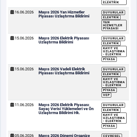
ELEKTRIK
16.06.2026
Mayıs 2026 Yan Hizmetler
DUYURULAR
Piyasası Uzlaştırma Bildirimi
ELEKTRIK
YAN
HIZMETLER
PIYASASI
15.06.2026
Mayıs 2026 Elektrik Piyasası
DUYURULAR
Uzlaştırma Bildirimi
ELEKTRIK
KAYIT VE
UZLAŞTIRMA
- ELEKTRIK
PIYASA
15.06.2026
Mayıs 2026 Vadeli Elektrik
DUYURULAR
Piyasası Uzlaştırma Bildirimi
ELEKTRIK
KAYIT VE
UZLAŞTIRMA
- ELEKTRIK
PIYASA
VEP
11.06.2026
Mayıs 2026 Elektrik Piyasası
DUYURULAR
Sayaç Verisi Yüklemeleri ve Ön
ELEKTRIK
Uzlaştırma Bildirimi Hk.
KAYIT VE
UZLAŞTIRMA
- ELEKTRIK
PIYASA
05.06.2026
Mayıs 2026 Dönemi Organize
ÇEVRESEL