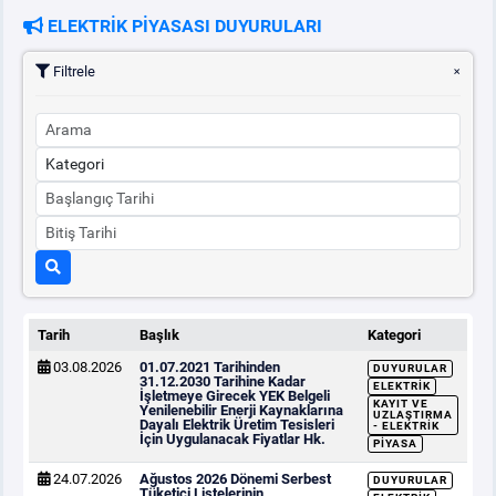
ELEKTRİK PİYASASI DUYURULARI
PİYASA
KAYIT
SÜRECİ
Filtrele
SERBEST TÜKETİCİ
MALİ UZLAŞTIRMA
TEMİNAT
BÜLTENLER
Tarih
Başlık
Kategori
03.08.2026
01.07.2021 Tarihinden
DUYURULAR
DUYURULAR
31.12.2030 Tarihine Kadar
ELEKTRIK
İşletmeye Girecek YEK Belgeli
KAYIT VE
Yenilenebilir Enerji Kaynaklarına
UZLAŞTIRMA
Dayalı Elektrik Üretim Tesisleri
- ELEKTRIK
İçin Uygulanacak Fiyatlar Hk.
BT HİZMET YÖNETİM SİSTEMİ POLİTİKAMIZ
PIYASA
24.07.2026
Ağustos 2026 Dönemi Serbest
DUYURULAR
Tüketici Listelerinin