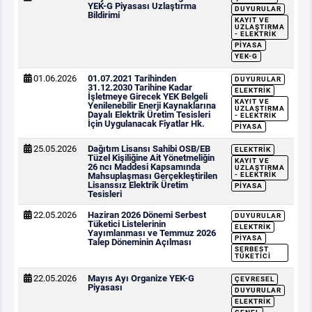
YEK-G Piyasası Uzlaştırma
DUYURULAR
Bildirimi
KAYIT VE
UZLAŞTIRMA
- ELEKTRIK
PIYASA
YEK-G
01.06.2026
01.07.2021 Tarihinden
DUYURULAR
31.12.2030 Tarihine Kadar
ELEKTRIK
İşletmeye Girecek YEK Belgeli
KAYIT VE
Yenilenebilir Enerji Kaynaklarına
UZLAŞTIRMA
Dayalı Elektrik Üretim Tesisleri
- ELEKTRIK
İçin Uygulanacak Fiyatlar Hk.
PIYASA
25.05.2026
Dağıtım Lisansı Sahibi OSB/EB
ELEKTRIK
Tüzel Kişiliğine Ait Yönetmeliğin
KAYIT VE
26 ncı Maddesi Kapsamında
UZLAŞTIRMA
Mahsuplaşması Gerçekleştirilen
- ELEKTRIK
Lisanssız Elektrik Üretim
PIYASA
Tesisleri
22.05.2026
Haziran 2026 Dönemi Serbest
DUYURULAR
Tüketici Listelerinin
ELEKTRIK
Yayımlanması ve Temmuz 2026
PIYASA
Talep Döneminin Açılması
SERBEST
TÜKETICI
22.05.2026
Mayıs Ayı Organize YEK-G
ÇEVRESEL
Piyasası
DUYURULAR
ELEKTRIK