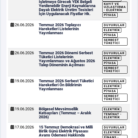
İşletmeye Girecek YEK Belgeli
KAYIT VE
Yenilenebilir Enerji Kaynaklarına
UZLAŞTIRMA
Dayalı Elektrik Üretim Tesisleri
- ELEKTRIK
İçin Uygulanacak Fiyatlar Hk.
PIYASA
26.06.2026
Temmuz 2026 Toplayıcı
DUYURULAR
Hareketleri Listelerinin
ELEKTRIK
Yayınlanması
PIYASA
SERBEST
TÜKETICI
26.06.2026
Temmuz 2026 Dönemi Serbest
DUYURULAR
Tüketici Listelerinin
ELEKTRIK
Yayımlanması ve Ağustos 2026
PIYASA
Talep Döneminin Açılması
SERBEST
TÜKETICI
19.06.2026
Temmuz 2026 Serbest Tüketici
DUYURULAR
Hareketleri Ön Bildirimin
ELEKTRIK
Yayınlanması
PIYASA
SERBEST
TÜKETICI
19.06.2026
Bölgesel Mevsimsellik
ELEKTRIK
Katsayıları (Temmuz – Aralık
TEMINAT -
2026)
ELEKTRIK
17.06.2026
15 Temmuz Demokrasi ve Milli
DUYURULAR
Birlik Günü Elektrik Piyasası
ELEKTRIK
Avans Ödemesi Hakkında
FINANS -