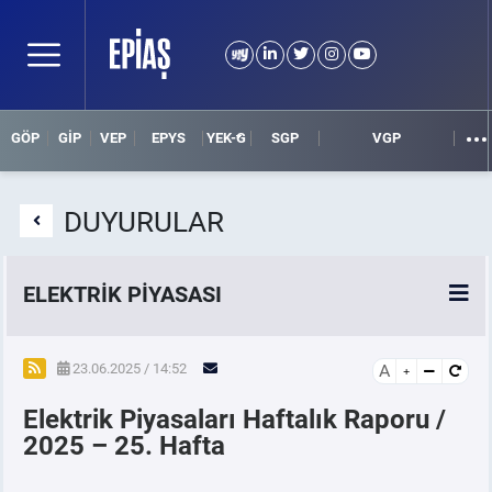
GÖP
GİP
VEP
EPYS
YEK-G
SGP
VGP
DUYURULAR
ELEKTRİK PİYASASI
SPOT ELEKTRİK PİYASALARI
23.06.2025 / 14:52
A
Elektrik Piyasaları Haftalık Raporu /
ÖRNEK FİNANS BELGELERİ
2025 – 25. Hafta
VADELİ ELEKTRİK PİYASASI