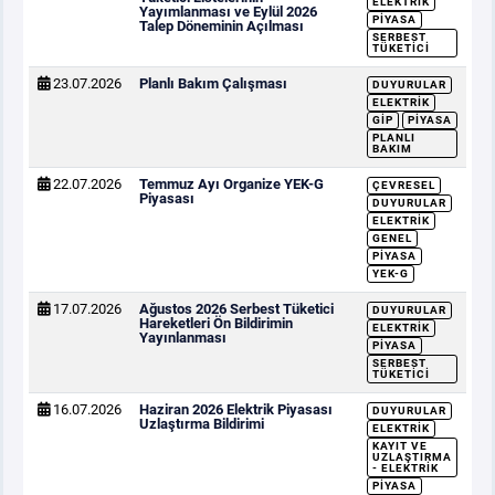
ELEKTRIK
Yayımlanması ve Eylül 2026
PIYASA
Talep Döneminin Açılması
SERBEST
TÜKETICI
23.07.2026
Planlı Bakım Çalışması
DUYURULAR
ELEKTRIK
GİP
PIYASA
PLANLI
BAKIM
22.07.2026
Temmuz Ayı Organize YEK-G
ÇEVRESEL
Piyasası
DUYURULAR
ELEKTRIK
GENEL
PIYASA
YEK-G
17.07.2026
Ağustos 2026 Serbest Tüketici
DUYURULAR
Hareketleri Ön Bildirimin
ELEKTRIK
Yayınlanması
PIYASA
SERBEST
TÜKETICI
16.07.2026
Haziran 2026 Elektrik Piyasası
DUYURULAR
Uzlaştırma Bildirimi
ELEKTRIK
KAYIT VE
UZLAŞTIRMA
- ELEKTRIK
PIYASA