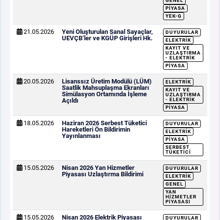
GENEL
PIYASA
YEK-G
21.05.2026
Yeni Oluşturulan Sanal Sayaçlar,
DUYURULAR
UEVÇB’ler ve KGÜP Girişleri Hk.
ELEKTRIK
KAYIT VE
UZLAŞTIRMA
- ELEKTRIK
PIYASA
20.05.2026
Lisanssız Üretim Modülü (LÜM)
ELEKTRIK
Saatlik Mahsuplaşma Ekranları
KAYIT VE
Simülasyon Ortamında İşleme
UZLAŞTIRMA
Açıldı
- ELEKTRIK
PIYASA
18.05.2026
Haziran 2026 Serbest Tüketici
DUYURULAR
Hareketleri Ön Bildirimin
ELEKTRIK
Yayınlanması
PIYASA
SERBEST
TÜKETICI
15.05.2026
Nisan 2026 Yan Hizmetler
DUYURULAR
Piyasası Uzlaştırma Bildirimi
ELEKTRIK
GENEL
YAN
HIZMETLER
PIYASASI
15.05.2026
Nisan 2026 Elektrik Piyasası
DUYURULAR