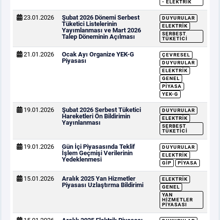
- ELEKTRIK
23.01.2026
Şubat 2026 Dönemi Serbest
DUYURULAR
Tüketici Listelerinin
ELEKTRIK
Yayımlanması ve Mart 2026
SERBEST
Talep Döneminin Açılması
TÜKETICI
21.01.2026
Ocak Ayı Organize YEK-G
ÇEVRESEL
Piyasası
DUYURULAR
ELEKTRIK
GENEL
PIYASA
YEK-G
19.01.2026
Şubat 2026 Serbest Tüketici
DUYURULAR
Hareketleri Ön Bildirimin
ELEKTRIK
Yayınlanması
SERBEST
TÜKETICI
19.01.2026
Gün İçi Piyasasında Teklif
DUYURULAR
İşlem Geçmişi Verilerinin
ELEKTRIK
Yedeklenmesi
GİP
PIYASA
15.01.2026
Aralık 2025 Yan Hizmetler
ELEKTRIK
Piyasası Uzlaştırma Bildirimi
GENEL
YAN
HIZMETLER
PIYASASI