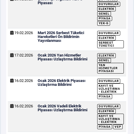
Piyasası
DUYURULAR
ELEKTRIK
GENEL
PIYASA
YEK-G
19.02.2026
Mart 2026 Serbest Tüketici
DUYURULAR
Hareketleri Ön Bildirimin
ELEKTRIK
Yayınlanması
SERBEST
TÜKETICI
17.02.2026
Ocak 2026 Yan Hizmetler
ELEKTRIK
Piyasası Uzlaştırma Bildirimi
GENEL
YAN
HIZMETLER
PIYASASI
16.02.2026
Ocak 2026 Elektrik Piyasası
DUYURULAR
Uzlaştırma Bildirimi
KAYIT VE
UZLAŞTIRMA
- ELEKTRIK
PIYASA
16.02.2026
Ocak 2026 Vadeli Elektrik
DUYURULAR
Piyasası Uzlaştırma Bildirimi
ELEKTRIK
KAYIT VE
UZLAŞTIRMA
- ELEKTRIK
PIYASA
VEP