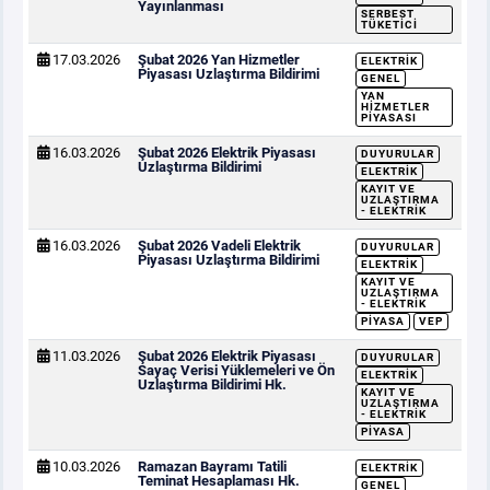
Yayınlanması
SERBEST
TÜKETICI
17.03.2026
Şubat 2026 Yan Hizmetler
ELEKTRIK
Piyasası Uzlaştırma Bildirimi
GENEL
YAN
HIZMETLER
PIYASASI
16.03.2026
Şubat 2026 Elektrik Piyasası
DUYURULAR
Uzlaştırma Bildirimi
ELEKTRIK
KAYIT VE
UZLAŞTIRMA
- ELEKTRIK
16.03.2026
Şubat 2026 Vadeli Elektrik
DUYURULAR
Piyasası Uzlaştırma Bildirimi
ELEKTRIK
KAYIT VE
UZLAŞTIRMA
- ELEKTRIK
PIYASA
VEP
11.03.2026
Şubat 2026 Elektrik Piyasası
DUYURULAR
Sayaç Verisi Yüklemeleri ve Ön
ELEKTRIK
Uzlaştırma Bildirimi Hk.
KAYIT VE
UZLAŞTIRMA
- ELEKTRIK
PIYASA
10.03.2026
Ramazan Bayramı Tatili
ELEKTRIK
Teminat Hesaplaması Hk.
GENEL