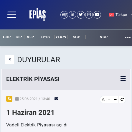
Türkçe
GÖP
GİP
VEP
EPYS
YEK-G
SGP
VGP
DUYURULAR
ELEKTRİK PİYASASI
SPOT ELEKTRİK PİYASALARI
25.06.2021 / 13:40
A
1 Haziran 2021
ÖRNEK FİNANS BELGELERİ
Vadeli Elektrik Piyasası açıldı.
VADELİ ELEKTRİK PİYASASI