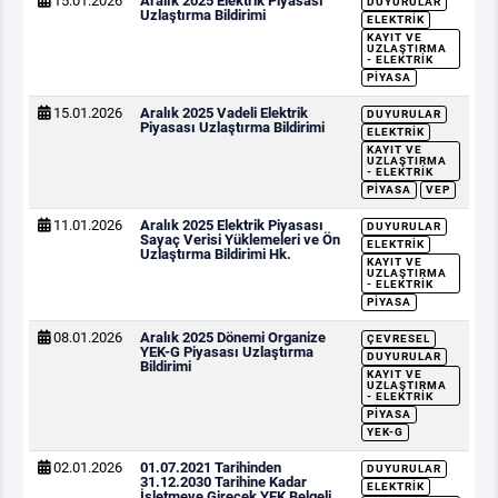
15.01.2026
Aralık 2025 Elektrik Piyasası
DUYURULAR
Uzlaştırma Bildirimi
ELEKTRIK
KAYIT VE
UZLAŞTIRMA
- ELEKTRIK
PIYASA
15.01.2026
Aralık 2025 Vadeli Elektrik
DUYURULAR
Piyasası Uzlaştırma Bildirimi
ELEKTRIK
KAYIT VE
UZLAŞTIRMA
- ELEKTRIK
PIYASA
VEP
11.01.2026
Aralık 2025 Elektrik Piyasası
DUYURULAR
Sayaç Verisi Yüklemeleri ve Ön
ELEKTRIK
Uzlaştırma Bildirimi Hk.
KAYIT VE
UZLAŞTIRMA
- ELEKTRIK
PIYASA
08.01.2026
Aralık 2025 Dönemi Organize
ÇEVRESEL
YEK-G Piyasası Uzlaştırma
DUYURULAR
Bildirimi
KAYIT VE
UZLAŞTIRMA
- ELEKTRIK
PIYASA
YEK-G
02.01.2026
01.07.2021 Tarihinden
DUYURULAR
31.12.2030 Tarihine Kadar
ELEKTRIK
İşletmeye Girecek YEK Belgeli