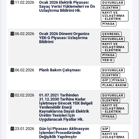
11.02.2026
Ocak 2026 Elektrik Piyasası
DUYURULAR
Sayaç Verisi Yüklemeleri ve Ön
ELEKTRIK
Uzlaştırma Bildirimi Hk.
KAYIT VE
UZLAŞTIRMA
- ELEKTRIK
PIYASA
06.02.2026
Ocak 2026 Dönemi Organize
ÇEVRESEL
YEK-G Piyasası Uzlaştırma
DUYURULAR
Bildirimi
KAYIT VE
UZLAŞTIRMA
- ELEKTRIK
PIYASA
YEK-G
06.02.2026
Planlı Bakım Çalışması
DUYURULAR
ELEKTRIK
GİP
PIYASA
PLANLI BAKIM
02.02.2026
01.07.2021 Tarihinden
DUYURULAR
31.12.2030 Tarihine Kadar
ELEKTRIK
İşletmeye Girecek YEK Belgeli
KAYIT VE
Yenilenebilir Enerji
UZLAŞTIRMA
Kaynaklarına Dayalı Elektrik
- ELEKTRIK
Üretim Tesisleri İçin
PIYASA
Uygulanacak Fiyatlar Hk.
23.01.2026
Gün İçi Piyasası Aktivasyon
GİP
İşlemleri Prosedüründe
KAYIT VE
Değişiklik Yapılmıştır
UZLAŞTIRMA