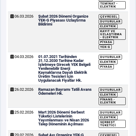
TEMINAT -
ELEKTRIK
06.03.2026
Şubat 2026 Dönemi Organize
ÇEVRESEL
YEK-G Piyasası Uzlaştırma
DUYURULAR
Bildirimi
ELEKTRIK
KAYIT VE
UZLAŞTIRMA
- ELEKTRIK
PIYASA
YEK-G
04.03.2026
01.07.2021 Tarihinden
DUYURULAR
31.12.2030 Tarihine Kadar
ELEKTRIK
İşletmeye Girecek YEK Belgeli
PIYASA
Yenilenebilir Enerji
Kaynaklarına Dayalı Elektrik
Üretim Tesisleri İçin
Uygulanacak Fiyatlar Hk.
26.02.2026
Ramazan Bayramı Tatili Avans
DUYURULAR
Ödemeleri Hk.
ELEKTRIK
FINANS -
ELEKTRIK
25.02.2026
Mart 2026 Dönemi Serbest
DUYURULAR
Tüketici Listelerinin
ELEKTRIK
Yayımlanması ve Nisan 2026
SERBEST
Talep Döneminin Açılması
TÜKETICI
20.02.2026
Şubat Ayı Organize YEK-G
ÇEVRESEL