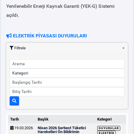
Yenilenebilir Enerji Kaynak Garanti (YEK-G) Sistemi
açıldı.
PİYASA
KAYIT
SÜRECİ
SERBEST TÜKETİCİ
ELEKTRİK PİYASASI DUYURULARI
Filtrele
MALİ UZLAŞTIRMA
TEMİNAT
BÜLTENLER
DUYURULAR
BT HİZMET YÖNETİM SİSTEMİ POLİTİKAMIZ
Tarih
Başlık
Kategori
19.03.2026
Nisan 2026 Serbest Tüketici
DUYURULAR
Hareketleri Ön Bildirimin
ELEKTRIK