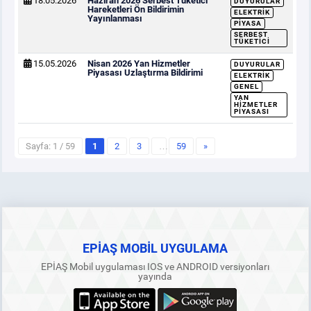
18.05.2026
Haziran 2026 Serbest Tüketici
DUYURULAR
Hareketleri Ön Bildirimin
ELEKTRIK
Yayınlanması
PIYASA
SERBEST
TÜKETICI
15.05.2026
Nisan 2026 Yan Hizmetler
DUYURULAR
Piyasası Uzlaştırma Bildirimi
ELEKTRIK
GENEL
YAN
HIZMETLER
PIYASASI
Sayfa: 1 / 59
1
2
3
…
59
»
EPİAŞ MOBİL UYGULAMA
EPİAŞ Mobil uygulaması IOS ve ANDROID versiyonları
yayında