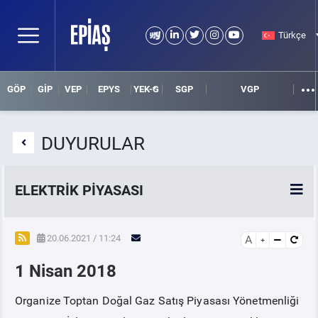
Türkçe
GÖP
GİP
VEP
EPYS
YEK-G
SGP
VGP
DUYURULAR
ELEKTRİK PİYASASI
SPOT ELEKTRİK PİYASALARI
20.06.2021 / 11:24
A
1 Nisan 2018
ÖRNEK FİNANS BELGELERİ
Organize Toptan Doğal Gaz Satış Piyasası Yönetmenliği
VADELİ ELEKTRİK PİYASASI