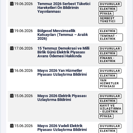
19.06.2026
Temmuz 2026 Serbest Tüketici
DUYURULAR
Hareketleri Ön Bildirimin
ELEKTRIK
Yayınlanması
PIYASA
SERBEST
TÜKETICI
19.06.2026
Bölgesel Mevsimsellik
ELEKTRIK
Katsayıları (Temmuz – Aralık
TEMINAT -
2026)
ELEKTRIK
17.06.2026
15 Temmuz Demokrasi ve Milli
DUYURULAR
Birlik Günü Elektrik Piyasası
ELEKTRIK
Avans Ödemesi Hakkında
FINANS -
ELEKTRIK
16.06.2026
Mayıs 2026 Yan Hizmetler
DUYURULAR
Piyasası Uzlaştırma Bildirimi
ELEKTRIK
YAN
HIZMETLER
PIYASASI
15.06.2026
Mayıs 2026 Elektrik Piyasası
DUYURULAR
Uzlaştırma Bildirimi
ELEKTRIK
KAYIT VE
UZLAŞTIRMA
- ELEKTRIK
PIYASA
15.06.2026
Mayıs 2026 Vadeli Elektrik
DUYURULAR
Piyasası Uzlaştırma Bildirimi
ELEKTRIK