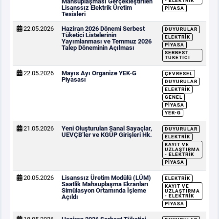
Mahsuplaşması Gerçekleştirilen
- ELEKTRIK
Lisanssız Elektrik Üretim
PIYASA
Tesisleri
22.05.2026
Haziran 2026 Dönemi Serbest
DUYURULAR
Tüketici Listelerinin
ELEKTRIK
Yayımlanması ve Temmuz 2026
PIYASA
Talep Döneminin Açılması
SERBEST
TÜKETICI
22.05.2026
Mayıs Ayı Organize YEK-G
ÇEVRESEL
Piyasası
DUYURULAR
ELEKTRIK
GENEL
PIYASA
YEK-G
21.05.2026
Yeni Oluşturulan Sanal Sayaçlar,
DUYURULAR
UEVÇB’ler ve KGÜP Girişleri Hk.
ELEKTRIK
KAYIT VE
UZLAŞTIRMA
- ELEKTRIK
PIYASA
20.05.2026
Lisanssız Üretim Modülü (LÜM)
ELEKTRIK
Saatlik Mahsuplaşma Ekranları
KAYIT VE
Simülasyon Ortamında İşleme
UZLAŞTIRMA
Açıldı
- ELEKTRIK
PIYASA