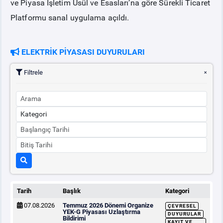
ve Piyasa İşletim Usül ve Esasları’na göre Sürekli Ticaret
Platformu sanal uygulama açıldı.
PİYASA
KAYIT
SÜRECİ
ELEKTRİK PİYASASI DUYURULARI
SERBEST TÜKETİCİ
Filtrele
MALİ UZLAŞTIRMA
TEMİNAT
BÜLTENLER
DUYURULAR
Tarih
Başlık
Kategori
BT HİZMET YÖNETİM SİSTEMİ POLİTİKAMIZ
07.08.2026
Temmuz 2026 Dönemi Organize
ÇEVRESEL
YEK-G Piyasası Uzlaştırma
DUYURULAR
Bildirimi
KAYIT VE