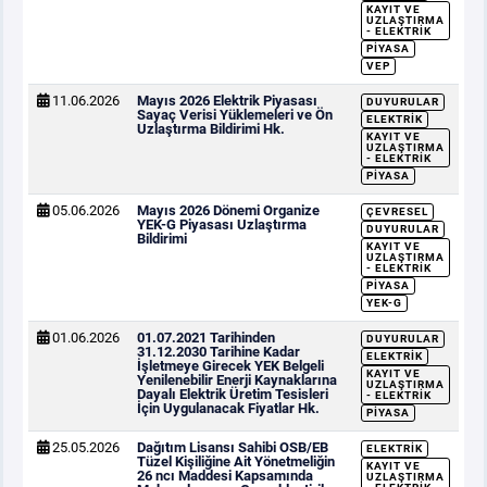
KAYIT VE
UZLAŞTIRMA
- ELEKTRIK
PIYASA
VEP
11.06.2026
Mayıs 2026 Elektrik Piyasası
DUYURULAR
Sayaç Verisi Yüklemeleri ve Ön
ELEKTRIK
Uzlaştırma Bildirimi Hk.
KAYIT VE
UZLAŞTIRMA
- ELEKTRIK
PIYASA
05.06.2026
Mayıs 2026 Dönemi Organize
ÇEVRESEL
YEK-G Piyasası Uzlaştırma
DUYURULAR
Bildirimi
KAYIT VE
UZLAŞTIRMA
- ELEKTRIK
PIYASA
YEK-G
01.06.2026
01.07.2021 Tarihinden
DUYURULAR
31.12.2030 Tarihine Kadar
ELEKTRIK
İşletmeye Girecek YEK Belgeli
KAYIT VE
Yenilenebilir Enerji Kaynaklarına
UZLAŞTIRMA
Dayalı Elektrik Üretim Tesisleri
- ELEKTRIK
İçin Uygulanacak Fiyatlar Hk.
PIYASA
25.05.2026
Dağıtım Lisansı Sahibi OSB/EB
ELEKTRIK
Tüzel Kişiliğine Ait Yönetmeliğin
KAYIT VE
26 ncı Maddesi Kapsamında
UZLAŞTIRMA