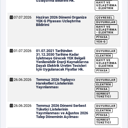
Uzlaştırma Bildirimi Hk.
KAYIT VE
UZLAŞTIRMA
- ELEKTRIK
07.07.2026
Haziran 2026 Dönemi Organize
ÇEVRESEL
YEK-G Piyasası Uzlaştırma
DUYURULAR
Bildirimi
KAYIT VE
UZLAŞTIRMA
- ELEKTRIK
PIYASA
YEK-G
01.07.2026
01.07.2021 Tarihinden
DUYURULAR
31.12.2030 Tarihine Kadar
ELEKTRIK
İşletmeye Girecek YEK Belgeli
KAYIT VE
Yenilenebilir Enerji Kaynaklarına
UZLAŞTIRMA
Dayalı Elektrik Üretim Tesisleri
- ELEKTRIK
İçin Uygulanacak Fiyatlar Hk.
PIYASA
26.06.2026
Temmuz 2026 Toplayıcı
DUYURULAR
Hareketleri Listelerinin
ELEKTRIK
Yayınlanması
PIYASA
SERBEST
TÜKETICI
26.06.2026
Temmuz 2026 Dönemi Serbest
DUYURULAR
Tüketici Listelerinin
ELEKTRIK
Yayımlanması ve Ağustos 2026
PIYASA
Talep Döneminin Açılması
SERBEST
TÜKETICI