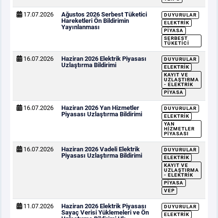
17.07.2026
Ağustos 2026 Serbest Tüketici
DUYURULAR
Hareketleri Ön Bildirimin
ELEKTRIK
Yayınlanması
PIYASA
SERBEST
TÜKETICI
16.07.2026
Haziran 2026 Elektrik Piyasası
DUYURULAR
Uzlaştırma Bildirimi
ELEKTRIK
KAYIT VE
UZLAŞTIRMA
- ELEKTRIK
PIYASA
16.07.2026
Haziran 2026 Yan Hizmetler
DUYURULAR
Piyasası Uzlaştırma Bildirimi
ELEKTRIK
YAN
HIZMETLER
PIYASASI
16.07.2026
Haziran 2026 Vadeli Elektrik
DUYURULAR
Piyasası Uzlaştırma Bildirimi
ELEKTRIK
KAYIT VE
UZLAŞTIRMA
- ELEKTRIK
PIYASA
VEP
11.07.2026
Haziran 2026 Elektrik Piyasası
DUYURULAR
Sayaç Verisi Yüklemeleri ve Ön
ELEKTRIK