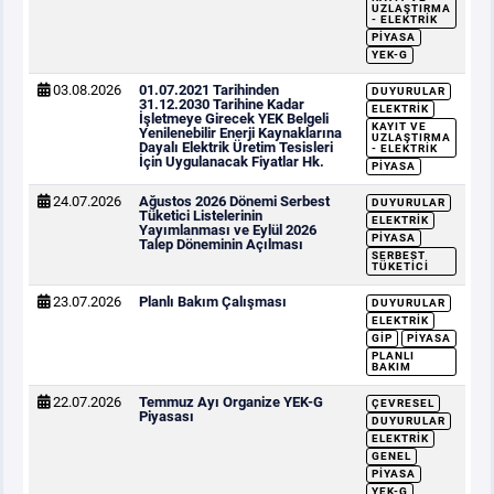
UZLAŞTIRMA
- ELEKTRIK
PIYASA
YEK-G
03.08.2026
01.07.2021 Tarihinden
DUYURULAR
31.12.2030 Tarihine Kadar
ELEKTRIK
İşletmeye Girecek YEK Belgeli
KAYIT VE
Yenilenebilir Enerji Kaynaklarına
UZLAŞTIRMA
Dayalı Elektrik Üretim Tesisleri
- ELEKTRIK
İçin Uygulanacak Fiyatlar Hk.
PIYASA
24.07.2026
Ağustos 2026 Dönemi Serbest
DUYURULAR
Tüketici Listelerinin
ELEKTRIK
Yayımlanması ve Eylül 2026
PIYASA
Talep Döneminin Açılması
SERBEST
TÜKETICI
23.07.2026
Planlı Bakım Çalışması
DUYURULAR
ELEKTRIK
GİP
PIYASA
PLANLI
BAKIM
22.07.2026
Temmuz Ayı Organize YEK-G
ÇEVRESEL
Piyasası
DUYURULAR
ELEKTRIK
GENEL
PIYASA
YEK-G