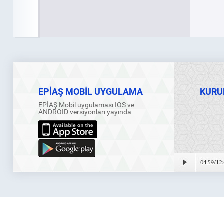
EPİAŞ MOBİL UYGULAMA
KURU
EPİAŞ Mobil uygulaması IOS ve
ANDROID versiyonları yayında