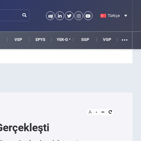
Türkçe
VEP
EPYS
YEK-G
SGP
VGP
A
Gerçekleşti