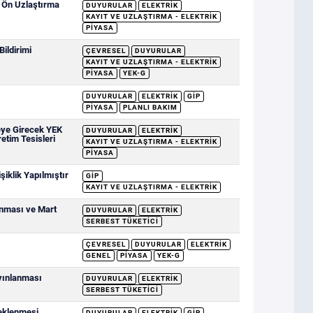
e Ön Uzlaştırma
DUYURULAR
ELEKTRIK
KAYIT VE UZLAŞTIRMA - ELEKTRIK
PIYASA
ildirimi
ÇEVRESEL
DUYURULAR
KAYIT VE UZLAŞTIRMA - ELEKTRIK
PIYASA
YEK-G
DUYURULAR
ELEKTRIK
GİP
PIYASA
PLANLI BAKIM
eye Girecek YEK
DUYURULAR
ELEKTRIK
retim Tesisleri
KAYIT VE UZLAŞTIRMA - ELEKTRIK
PIYASA
iklik Yapılmıştır
GİP
KAYIT VE UZLAŞTIRMA - ELEKTRIK
anması ve Mart
DUYURULAR
ELEKTRIK
SERBEST TÜKETICI
ÇEVRESEL
DUYURULAR
ELEKTRIK
GENEL
PIYASA
YEK-G
ayınlanması
DUYURULAR
ELEKTRIK
SERBEST TÜKETICI
deklenmesi
DUYURULAR
ELEKTRIK
GİP