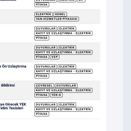
PIYASA
ELEKTRIK
GENEL
YAN HIZMETLER PIYASASI
DUYURULAR
ELEKTRIK
KAYIT VE UZLAŞTIRMA - ELEKTRIK
PIYASA
DUYURULAR
ELEKTRIK
KAYIT VE UZLAŞTIRMA - ELEKTRIK
PIYASA
VEP
ve Ön Uzlaştırma
DUYURULAR
ELEKTRIK
KAYIT VE UZLAŞTIRMA - ELEKTRIK
PIYASA
Bildirimi
ÇEVRESEL
DUYURULAR
KAYIT VE UZLAŞTIRMA - ELEKTRIK
PIYASA
YEK-G
eye Girecek YEK
DUYURULAR
ELEKTRIK
retim Tesisleri
KAYIT VE UZLAŞTIRMA - ELEKTRIK
PIYASA