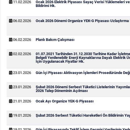
11.02.2026
Ocak 2026 Elektrik Piyasası Sayaç Verisi Yüklemeleri v
Bildirimi Hk.
06.02.2026
Ocak 2026 Dönemi Organize YEK-G Piyasası Uzlaştırma B
06.02.2026
Planlı Bakım Çalışması
02.02.2026
01.07.2021 Tarihinden 31.12.2030 Tarihine Kadar İşletm
Belgeli Yenilenebilir Enerji Kaynaklarına Dayalı Elektrik Ü
İçin Uygulanacak Fiyatlar Hk.
23.01.2026
Gün İçi Piyasası Aktivasyon İşlemleri Prosedüründe Değiş
23.01.2026
Şubat 2026 Dönemi Serbest Tüketici Listelerinin Yayıml
2026 Talep Döneminin Açılması
21.01.2026
Ocak Ayı Organize YEK-G Piyasası
19.01.2026
Şubat 2026 Serbest Tüketici Hareketleri Ön Bildirimin Y
19.01.2026
Gün İçi Piyasasında Teklif İşlem Geçmişi Verilerinin Ye