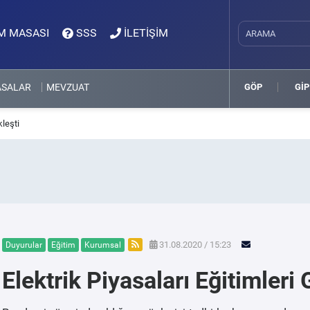
M MASASI
SSS
İLETİŞİM
ASALAR
MEVZUAT
GÖP
GİP
kleşti
31.08.2020 / 15:23
Duyurular
Eğitim
Kurumsal
Elektrik Piyasaları Eğitimleri 