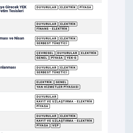
eye Girecek YEK
DUYURULAR
ELEKTRIK
PIYASA
retim Tesisleri
DUYURULAR
ELEKTRIK
FINANS - ELEKTRIK
nması ve Nisan
DUYURULAR
ELEKTRIK
SERBEST TÜKETICI
ÇEVRESEL
DUYURULAR
ELEKTRIK
GENEL
PIYASA
YEK-G
yınlanması
DUYURULAR
ELEKTRIK
SERBEST TÜKETICI
ELEKTRIK
GENEL
YAN HIZMETLER PIYASASI
DUYURULAR
KAYIT VE UZLAŞTIRMA - ELEKTRIK
PIYASA
DUYURULAR
ELEKTRIK
KAYIT VE UZLAŞTIRMA - ELEKTRIK
PIYASA
VEP