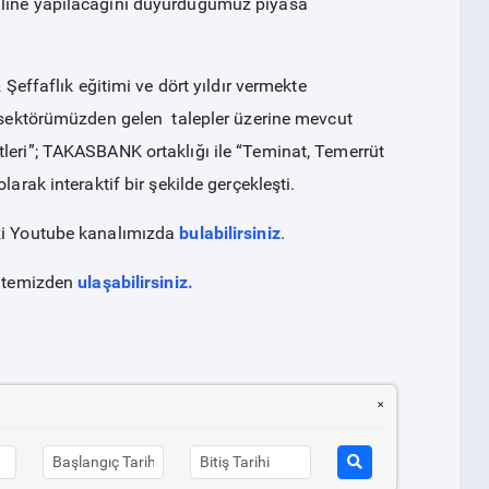
nline yapılacağını duyurduğumuz piyasa
 Şeffaflık eğitimi ve dört yıldır vermekte
ji sektörümüzden gelen
talepler üzerine mevcut
tleri”; TAKASBANK ortaklığı ile “Teminat, Temerrüt
arak interaktif bir şekilde gerçekleşti.
izi Youtube kanalımızda
bulabilirsiniz
.
sitemizden
ulaşabilirsiniz.