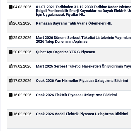
04.03.2026
01.07.2021 Tarihinden 31.12.2030 Tarihine Kadar İşletm
Belgeli Yenilenebilir Enerji Kaynaklarına Dayalı Elektrik Ü
İçin Uygulanacak Fiyatlar Hk.
26.02.2026
Ramazan Bayramı Tatili Avans Ödemeleri Hk.
25.02.2026
Mart 2026 Dönemi Serbest Tüketici Listelerinin Yayımla
2026 Talep Döneminin Açılması
20.02.2026
Şubat Ayı Organize YEK-G Piyasası
19.02.2026
Mart 2026 Serbest Tüketici Hareketleri Ön Bildirimin Ya
17.02.2026
Ocak 2026 Yan Hizmetler Piyasası Uzlaştırma Bildirimi
16.02.2026
Ocak 2026 Elektrik Piyasası Uzlaştırma Bildirimi
16.02.2026
Ocak 2026 Vadeli Elektrik Piyasası Uzlaştırma Bildirimi