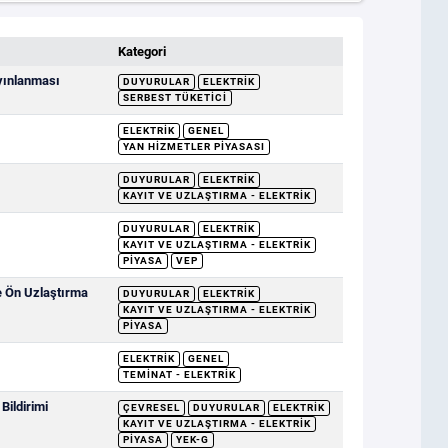
Kategori
ayınlanması
DUYURULAR
ELEKTRIK
SERBEST TÜKETICI
ELEKTRIK
GENEL
YAN HIZMETLER PIYASASI
DUYURULAR
ELEKTRIK
KAYIT VE UZLAŞTIRMA - ELEKTRIK
DUYURULAR
ELEKTRIK
KAYIT VE UZLAŞTIRMA - ELEKTRIK
PIYASA
VEP
e Ön Uzlaştırma
DUYURULAR
ELEKTRIK
KAYIT VE UZLAŞTIRMA - ELEKTRIK
PIYASA
ELEKTRIK
GENEL
TEMINAT - ELEKTRIK
ildirimi
ÇEVRESEL
DUYURULAR
ELEKTRIK
KAYIT VE UZLAŞTIRMA - ELEKTRIK
PIYASA
YEK-G