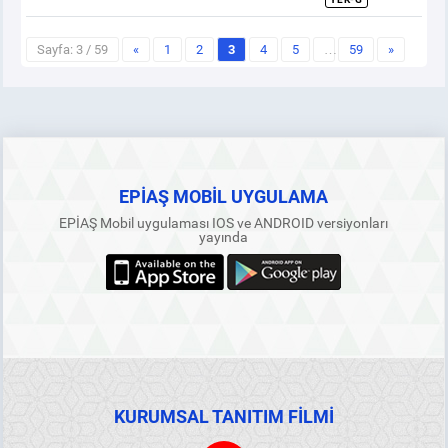
Sayfa: 3 / 59
«
1
2
3
4
5
…
59
»
EPİAŞ MOBİL UYGULAMA
EPİAŞ Mobil uygulaması IOS ve ANDROID versiyonları
yayında
KURUMSAL TANITIM FİLMİ