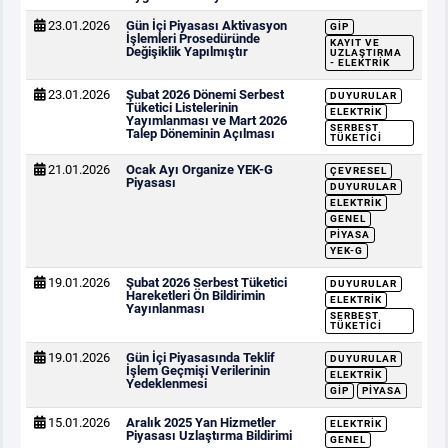
23.01.2026
Gün İçi Piyasası Aktivasyon
GİP
İşlemleri Prosedüründe
KAYIT VE
Değişiklik Yapılmıştır
UZLAŞTIRMA
- ELEKTRIK
23.01.2026
Şubat 2026 Dönemi Serbest
DUYURULAR
Tüketici Listelerinin
ELEKTRIK
Yayımlanması ve Mart 2026
SERBEST
Talep Döneminin Açılması
TÜKETICI
21.01.2026
Ocak Ayı Organize YEK-G
ÇEVRESEL
Piyasası
DUYURULAR
ELEKTRIK
GENEL
PIYASA
YEK-G
19.01.2026
Şubat 2026 Serbest Tüketici
DUYURULAR
Hareketleri Ön Bildirimin
ELEKTRIK
Yayınlanması
SERBEST
TÜKETICI
19.01.2026
Gün İçi Piyasasında Teklif
DUYURULAR
İşlem Geçmişi Verilerinin
ELEKTRIK
Yedeklenmesi
GİP
PIYASA
15.01.2026
Aralık 2025 Yan Hizmetler
ELEKTRIK
Piyasası Uzlaştırma Bildirimi
GENEL