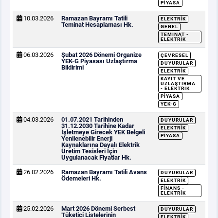
PIYASA
10.03.2026
Ramazan Bayramı Tatili
ELEKTRIK
Teminat Hesaplaması Hk.
GENEL
TEMINAT -
ELEKTRIK
06.03.2026
Şubat 2026 Dönemi Organize
ÇEVRESEL
YEK-G Piyasası Uzlaştırma
DUYURULAR
Bildirimi
ELEKTRIK
KAYIT VE
UZLAŞTIRMA
- ELEKTRIK
PIYASA
YEK-G
04.03.2026
01.07.2021 Tarihinden
DUYURULAR
31.12.2030 Tarihine Kadar
ELEKTRIK
İşletmeye Girecek YEK Belgeli
PIYASA
Yenilenebilir Enerji
Kaynaklarına Dayalı Elektrik
Üretim Tesisleri İçin
Uygulanacak Fiyatlar Hk.
26.02.2026
Ramazan Bayramı Tatili Avans
DUYURULAR
Ödemeleri Hk.
ELEKTRIK
FINANS -
ELEKTRIK
25.02.2026
Mart 2026 Dönemi Serbest
DUYURULAR
Tüketici Listelerinin
ELEKTRIK