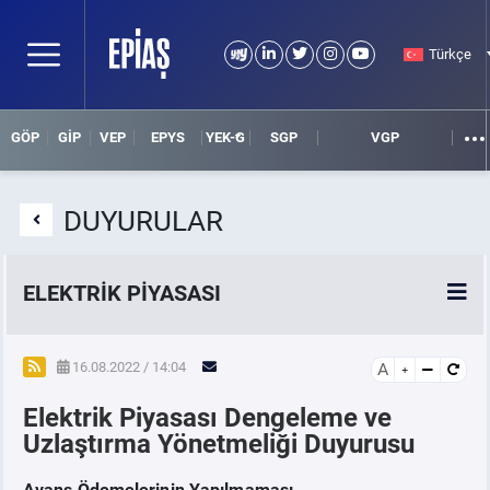
Türkçe
GÖP
GİP
VEP
EPYS
YEK-G
SGP
VGP
DUYURULAR
ELEKTRİK PİYASASI
SPOT ELEKTRİK PİYASALARI
16.08.2022 / 14:04
A
Elektrik Piyasası Dengeleme ve
ÖRNEK FİNANS BELGELERİ
Uzlaştırma Yönetmeliği Duyurusu
VADELİ ELEKTRİK PİYASASI
Avans Ödemelerinin Yapılmaması