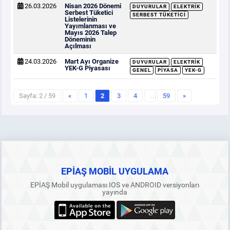
26.03.2026
Nisan 2026 Dönemi
DUYURULAR
ELEKTRIK
Serbest Tüketici
SERBEST TÜKETICI
Listelerinin
Yayımlanması ve
Mayıs 2026 Talep
Döneminin
Açılması
24.03.2026
Mart Ayı Organize
DUYURULAR
ELEKTRIK
YEK-G Piyasası
GENEL
PIYASA
YEK-G
Sayfa: 2 / 59
«
1
2
3
4
…
59
»
EPİAŞ MOBİL UYGULAMA
EPİAŞ Mobil uygulaması IOS ve ANDROID versiyonları
yayında