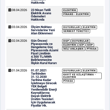
Hakkında
08.04.2026
23 Nisan Tatili
ELEKTRIK
Elektrik Avans
FINANS - ELEKTRIK
Ödemeleri
Hakkında
03.04.2026
Ölçüm Noktası
DUYURULAR
ELEKTRIK
Servislerine Yeni
SERBEST TÜKETICI
Alan Eklenmesi
02.04.2026
Gün Öncesi
DGP
DUYURULAR
Piyasasında ve
ELEKTRIK
GİP
GÖP
Dengeleme Güç
İKILI ANLAŞMA
PIYASA
Piyasasında Azami
Fiyat Limitinin
4.500 TL/MWh
Belirlenmesine
İlişkin Kurul Kararı
01.04.2026
01.07.2021
DUYURULAR
ELEKTRIK
Tarihinden
KAYIT VE UZLAŞTIRMA -
31.12.2030
ELEKTRIK
Tarihine Kadar
PIYASA
İşletmeye Girecek
YEK Belgeli
Yenilenebilir Enerji
Kaynaklarına
Dayalı Elektrik
Üretim Tesisleri
İçin Uygulanacak
Fiyatlar Hk.