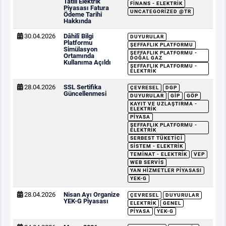
Tatili Elektrik
FINANS - ELEKTRIK
Piyasası Fatura
UNCATEGORIZED @TR
Ödeme Tarihi
Hakkında
30.04.2026
Dâhilî Bilgi
DUYURULAR
Platformu
ŞEFFAFLIK PLATFORMU
Simülasyon
ŞEFFAFLIK PLATFORMU -
Ortamında
DOĞAL GAZ
Kullanıma Açıldı
ŞEFFAFLIK PLATFORMU -
ELEKTRIK
28.04.2026
SSL Sertifika
ÇEVRESEL
DGP
Güncellenmesi
DUYURULAR
GİP
GÖP
KAYIT VE UZLAŞTIRMA -
ELEKTRIK
PIYASA
ŞEFFAFLIK PLATFORMU -
ELEKTRIK
SERBEST TÜKETICI
SISTEM - ELEKTRIK
TEMINAT - ELEKTRIK
VEP
WEB SERVIS
YAN HIZMETLER PIYASASI
YEK-G
28.04.2026
Nisan Ayı Organize
ÇEVRESEL
DUYURULAR
YEK-G Piyasası
ELEKTRIK
GENEL
PIYASA
YEK-G