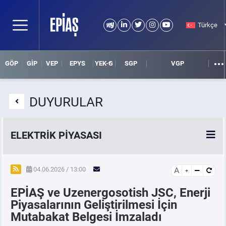
Türkçe
GÖP
GİP
VEP
EPYS
YEK-G
SGP
VGP
DUYURULAR
ELEKTRİK PİYASASI
SPOT ELEKTRİK PİYASALARI
04.06.2026 / 13:00
A
EPİAŞ ve Uzenergosotish JSC, Enerji
ÖRNEK FİNANS BELGELERİ
Piyasalarının Geliştirilmesi İçin
Mutabakat Belgesi İmzaladı
VADELİ ELEKTRİK PİYASASI