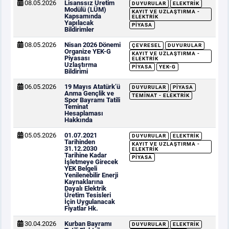
08.05.2026
Lisanssız Üretim
DUYURULAR
ELEKTRIK
Modülü (LÜM)
KAYIT VE UZLAŞTIRMA -
Kapsamında
ELEKTRIK
Yapılacak
PIYASA
Bildirimler
08.05.2026
Nisan 2026 Dönemi
ÇEVRESEL
DUYURULAR
Organize YEK-G
KAYIT VE UZLAŞTIRMA -
Piyasası
ELEKTRIK
Uzlaştırma
PIYASA
YEK-G
Bildirimi
06.05.2026
19 Mayıs Atatürk’ü
DUYURULAR
PIYASA
Anma Gençlik ve
TEMINAT - ELEKTRIK
Spor Bayramı Tatili
Teminat
Hesaplaması
Hakkında
05.05.2026
01.07.2021
DUYURULAR
ELEKTRIK
Tarihinden
KAYIT VE UZLAŞTIRMA -
31.12.2030
ELEKTRIK
Tarihine Kadar
PIYASA
İşletmeye Girecek
YEK Belgeli
Yenilenebilir Enerji
Kaynaklarına
Dayalı Elektrik
Üretim Tesisleri
İçin Uygulanacak
Fiyatlar Hk.
30.04.2026
Kurban Bayramı
DUYURULAR
ELEKTRIK