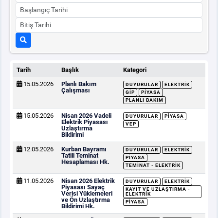
Tarih
Başlık
Kategori
15.05.2026
Planlı Bakım
DUYURULAR
ELEKTRIK
Çalışması
GİP
PIYASA
PLANLI BAKIM
15.05.2026
Nisan 2026 Vadeli
DUYURULAR
PIYASA
Elektrik Piyasası
VEP
Uzlaştırma
Bildirimi
12.05.2026
Kurban Bayramı
DUYURULAR
ELEKTRIK
Tatili Teminat
PIYASA
Hesaplaması Hk.
TEMINAT - ELEKTRIK
11.05.2026
Nisan 2026 Elektrik
DUYURULAR
ELEKTRIK
Piyasası Sayaç
KAYIT VE UZLAŞTIRMA -
Verisi Yüklemeleri
ELEKTRIK
ve Ön Uzlaştırma
PIYASA
Bildirimi Hk.