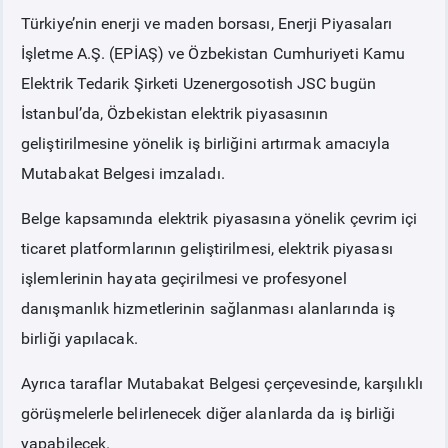
Türkiye’nin enerji ve maden borsası, Enerji Piyasaları
PİYASA
KAYIT
SÜRECİ
İşletme A.Ş. (EPİAŞ) ve Özbekistan Cumhuriyeti Kamu
Elektrik Tedarik Şirketi Uzenergosotish JSC bugün
SERBEST TÜKETİCİ
İstanbul’da, Özbekistan elektrik piyasasının
geliştirilmesine yönelik iş birliğini artırmak amacıyla
MALİ UZLAŞTIRMA
Mutabakat Belgesi imzaladı.
Belge kapsamında elektrik piyasasına yönelik çevrim içi
TEMİNAT
ticaret platformlarının geliştirilmesi, elektrik piyasası
işlemlerinin hayata geçirilmesi ve profesyonel
BÜLTENLER
danışmanlık hizmetlerinin sağlanması alanlarında iş
birliği yapılacak.
DUYURULAR
Ayrıca taraflar Mutabakat Belgesi çerçevesinde, karşılıklı
BT HİZMET YÖNETİM SİSTEMİ POLİTİKAMIZ
görüşmelerle belirlenecek diğer alanlarda da iş birliği
yapabilecek.