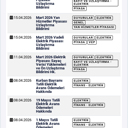
KAYIT VE UZLAŞTIRMA -
Uzlaştırma
ELEKTRIK
Bildirimi
PIYASA
15.04.2026
Mart 2026 Yan
DUYURULAR
ELEKTRIK
Hizmetler Piyasası
GENEL
Uzlaştırma
YAN HIZMETLER PIYASASI
Bildirimi
15.04.2026
Mart 2026 Vadeli
DUYURULAR
ELEKTRIK
Elektrik Piyasası
PIYASA
VEP
Uzlaştırma
Bildirimi
11.04.2026
Mart 2026 Elektrik
DUYURULAR
ELEKTRIK
Piyasası Sayaç
KAYIT VE UZLAŞTIRMA -
Verisi Yüklemeleri
ELEKTRIK
ve Ön Uzlaştırma
PIYASA
Bildirimi Hk.
08.04.2026
Kurban Bayramı
ELEKTRIK
Tatili Elektrik
FINANS - ELEKTRIK
Avans Ödemeleri
Hakkında
08.04.2026
19 Mayıs Tatili
ELEKTRIK
Elektrik Avans
FINANS - ELEKTRIK
Ödemeleri
Hakkında
08.04.2026
1 Mayıs Tatili
ELEKTRIK
Elektrik Avans
FINANS - ELEKTRIK
Ödemeleri