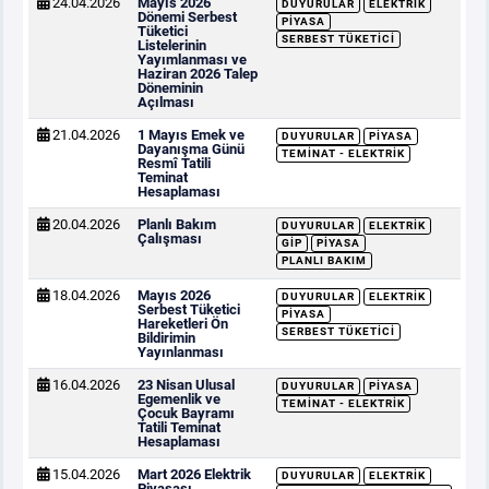
24.04.2026
Mayıs 2026
DUYURULAR
ELEKTRIK
Dönemi Serbest
PIYASA
Tüketici
SERBEST TÜKETICI
Listelerinin
Yayımlanması ve
Haziran 2026 Talep
Döneminin
Açılması
21.04.2026
1 Mayıs Emek ve
DUYURULAR
PIYASA
Dayanışma Günü
TEMINAT - ELEKTRIK
Resmî Tatili
Teminat
Hesaplaması
20.04.2026
Planlı Bakım
DUYURULAR
ELEKTRIK
Çalışması
GİP
PIYASA
PLANLI BAKIM
18.04.2026
Mayıs 2026
DUYURULAR
ELEKTRIK
Serbest Tüketici
PIYASA
Hareketleri Ön
SERBEST TÜKETICI
Bildirimin
Yayınlanması
16.04.2026
23 Nisan Ulusal
DUYURULAR
PIYASA
Egemenlik ve
TEMINAT - ELEKTRIK
Çocuk Bayramı
Tatili Teminat
Hesaplaması
15.04.2026
Mart 2026 Elektrik
DUYURULAR
ELEKTRIK
Piyasası