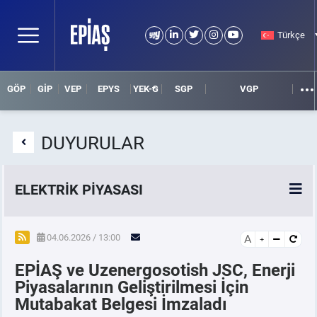
Türkçe
GÖP
GİP
VEP
EPYS
YEK-G
SGP
VGP
DUYURULAR
ELEKTRİK PİYASASI
SPOT ELEKTRİK PİYASALARI
04.06.2026 / 13:00
A
EPİAŞ ve Uzenergosotish JSC, Enerji
ÖRNEK FİNANS BELGELERİ
Piyasalarının Geliştirilmesi İçin
Mutabakat Belgesi İmzaladı
VADELİ ELEKTRİK PİYASASI