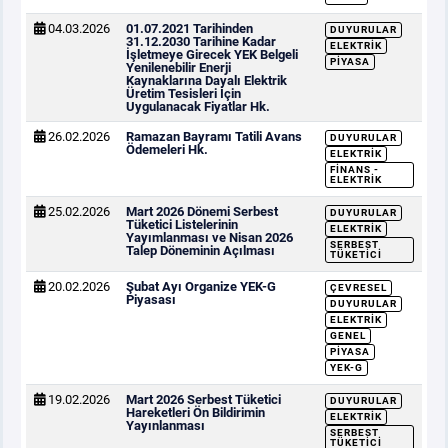
04.03.2026
01.07.2021 Tarihinden
DUYURULAR
31.12.2030 Tarihine Kadar
ELEKTRIK
İşletmeye Girecek YEK Belgeli
PIYASA
Yenilenebilir Enerji
Kaynaklarına Dayalı Elektrik
Üretim Tesisleri İçin
Uygulanacak Fiyatlar Hk.
26.02.2026
Ramazan Bayramı Tatili Avans
DUYURULAR
Ödemeleri Hk.
ELEKTRIK
FINANS -
ELEKTRIK
25.02.2026
Mart 2026 Dönemi Serbest
DUYURULAR
Tüketici Listelerinin
ELEKTRIK
Yayımlanması ve Nisan 2026
SERBEST
Talep Döneminin Açılması
TÜKETICI
20.02.2026
Şubat Ayı Organize YEK-G
ÇEVRESEL
Piyasası
DUYURULAR
ELEKTRIK
GENEL
PIYASA
YEK-G
19.02.2026
Mart 2026 Serbest Tüketici
DUYURULAR
Hareketleri Ön Bildirimin
ELEKTRIK
Yayınlanması
SERBEST
TÜKETICI