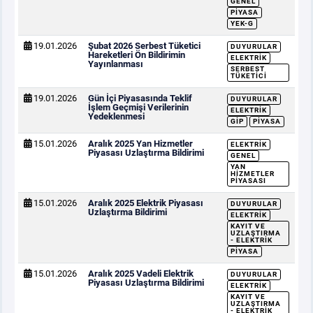
GENEL
PIYASA
YEK-G
19.01.2026
Şubat 2026 Serbest Tüketici
DUYURULAR
Hareketleri Ön Bildirimin
ELEKTRIK
Yayınlanması
SERBEST
TÜKETICI
19.01.2026
Gün İçi Piyasasında Teklif
DUYURULAR
İşlem Geçmişi Verilerinin
ELEKTRIK
Yedeklenmesi
GİP
PIYASA
15.01.2026
Aralık 2025 Yan Hizmetler
ELEKTRIK
Piyasası Uzlaştırma Bildirimi
GENEL
YAN
HIZMETLER
PIYASASI
15.01.2026
Aralık 2025 Elektrik Piyasası
DUYURULAR
Uzlaştırma Bildirimi
ELEKTRIK
KAYIT VE
UZLAŞTIRMA
- ELEKTRIK
PIYASA
15.01.2026
Aralık 2025 Vadeli Elektrik
DUYURULAR
Piyasası Uzlaştırma Bildirimi
ELEKTRIK
KAYIT VE
UZLAŞTIRMA
- ELEKTRIK