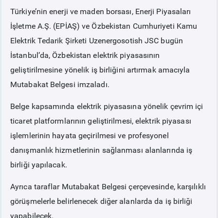
Türkiye’nin enerji ve maden borsası, Enerji Piyasaları
PİYASA
KAYIT
SÜRECİ
İşletme A.Ş. (EPİAŞ) ve Özbekistan Cumhuriyeti Kamu
Elektrik Tedarik Şirketi Uzenergosotish JSC bugün
SERBEST TÜKETİCİ
İstanbul’da, Özbekistan elektrik piyasasının
geliştirilmesine yönelik iş birliğini artırmak amacıyla
MALİ UZLAŞTIRMA
Mutabakat Belgesi imzaladı.
Belge kapsamında elektrik piyasasına yönelik çevrim içi
TEMİNAT
ticaret platformlarının geliştirilmesi, elektrik piyasası
işlemlerinin hayata geçirilmesi ve profesyonel
BÜLTENLER
danışmanlık hizmetlerinin sağlanması alanlarında iş
birliği yapılacak.
DUYURULAR
Ayrıca taraflar Mutabakat Belgesi çerçevesinde, karşılıklı
BT HİZMET YÖNETİM SİSTEMİ POLİTİKAMIZ
görüşmelerle belirlenecek diğer alanlarda da iş birliği
yapabilecek.