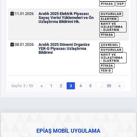
PIYASA
VEP
11.01.2026
Aralık 2025 Elektrik Piyasası
DUYURULAR
Sayaç Verisi Yüklemeleri ve Ön
ELEKTRIK
Uzlaştırma Bildirimi Hk.
KAYIT VE
UZLAŞTIRMA
- ELEKTRIK
PIYASA
08.01.2026
Aralık 2025 Dönemi Organize
ÇEVRESEL
YEK-G Piyasası Uzlaştırma
DUYURULAR
Bildirimi
KAYIT VE
UZLAŞTIRMA
- ELEKTRIK
PIYASA
YEK-G
Sayfa: 3 / 59
«
1
2
3
4
5
…
59
»
EPİAŞ MOBİL UYGULAMA