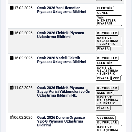
17.02.2026
Ocak 2026 Yan Hizmetler
ELEKTRIK
Piyasası Uzlaştırma Bildirimi
GENEL
YAN
HIZMETLER
PIYASASI
16.02.2026
Ocak 2026 Elektrik Piyasası
DUYURULAR
Uzlaştırma Bildirimi
KAYIT VE
UZLAŞTIRMA
- ELEKTRIK
PIYASA
16.02.2026
Ocak 2026 Vadeli Elektrik
DUYURULAR
Piyasası Uzlaştırma Bildirimi
ELEKTRIK
KAYIT VE
UZLAŞTIRMA
- ELEKTRIK
PIYASA
VEP
11.02.2026
Ocak 2026 Elektrik Piyasası
DUYURULAR
Sayaç Verisi Yüklemeleri ve Ön
ELEKTRIK
Uzlaştırma Bildirimi Hk.
KAYIT VE
UZLAŞTIRMA
- ELEKTRIK
PIYASA
06.02.2026
Ocak 2026 Dönemi Organize
ÇEVRESEL
YEK-G Piyasası Uzlaştırma
DUYURULAR
Bildirimi
KAYIT VE
UZLAŞTIRMA