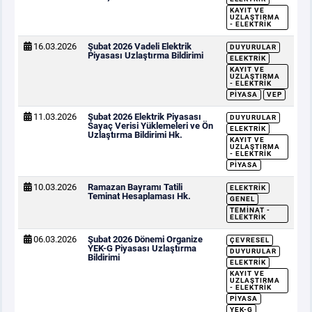
KAYIT VE
UZLAŞTIRMA
- ELEKTRIK
16.03.2026
Şubat 2026 Vadeli Elektrik
DUYURULAR
Piyasası Uzlaştırma Bildirimi
ELEKTRIK
KAYIT VE
UZLAŞTIRMA
- ELEKTRIK
PIYASA
VEP
11.03.2026
Şubat 2026 Elektrik Piyasası
DUYURULAR
Sayaç Verisi Yüklemeleri ve Ön
ELEKTRIK
Uzlaştırma Bildirimi Hk.
KAYIT VE
UZLAŞTIRMA
- ELEKTRIK
PIYASA
10.03.2026
Ramazan Bayramı Tatili
ELEKTRIK
Teminat Hesaplaması Hk.
GENEL
TEMINAT -
ELEKTRIK
06.03.2026
Şubat 2026 Dönemi Organize
ÇEVRESEL
YEK-G Piyasası Uzlaştırma
DUYURULAR
Bildirimi
ELEKTRIK
KAYIT VE
UZLAŞTIRMA
- ELEKTRIK
PIYASA
YEK-G