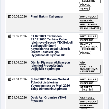
- ELEKTRIK
PIYASA
YEK-G
06.02.2026
Planlı Bakım Çalışması
DUYURULAR
ELEKTRIK
GİP
PIYASA
PLANLI BAKIM
02.02.2026
01.07.2021 Tarihinden
DUYURULAR
31.12.2030 Tarihine Kadar
ELEKTRIK
İşletmeye Girecek YEK Belgeli
KAYIT VE
Yenilenebilir Enerji
UZLAŞTIRMA
Kaynaklarına Dayalı Elektrik
- ELEKTRIK
Üretim Tesisleri İçin
PIYASA
Uygulanacak Fiyatlar Hk.
23.01.2026
Gün İçi Piyasası Aktivasyon
GİP
İşlemleri Prosedüründe
KAYIT VE
Değişiklik Yapılmıştır
UZLAŞTIRMA
- ELEKTRIK
23.01.2026
Şubat 2026 Dönemi Serbest
DUYURULAR
Tüketici Listelerinin
ELEKTRIK
Yayımlanması ve Mart 2026
SERBEST
Talep Döneminin Açılması
TÜKETICI
21.01.2026
Ocak Ayı Organize YEK-G
ÇEVRESEL
Piyasası
DUYURULAR
ELEKTRIK