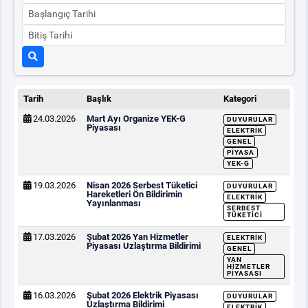
Tarih
Başlık
Kategori
24.03.2026
Mart Ayı Organize YEK-G
DUYURULAR
Piyasası
ELEKTRIK
GENEL
PIYASA
YEK-G
19.03.2026
Nisan 2026 Serbest Tüketici
DUYURULAR
Hareketleri Ön Bildirimin
ELEKTRIK
Yayınlanması
SERBEST
TÜKETICI
17.03.2026
Şubat 2026 Yan Hizmetler
ELEKTRIK
Piyasası Uzlaştırma Bildirimi
GENEL
YAN
HIZMETLER
PIYASASI
16.03.2026
Şubat 2026 Elektrik Piyasası
DUYURULAR
Uzlaştırma Bildirimi
ELEKTRIK