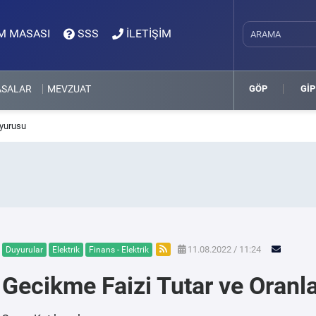
M MASASI
SSS
İLETİŞİM
ASALAR
MEVZUAT
GÖP
GİP
uyurusu
11.08.2022 / 11:24
Duyurular
Elektrik
Finans - Elektrik
Gecikme Faizi Tutar ve Oranl