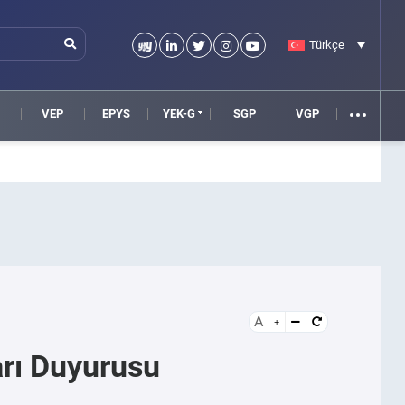
Türkçe
VEP
EPYS
YEK-G
SGP
VGP
A
arı Duyurusu