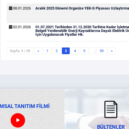
08.01.2026
Aralık 2025 Dönemi Organize YEK-G Piyasası Uzlaştırma 
02.01.2026
01.07.2021 Tarihinden 31.12.2030 Tarihine Kadar İşletm
Belgeli Yenilenebilir Enerji Kaynaklarına Dayalı Elektrik Ü
İçin Uygulanacak Fiyatlar Hk.
Sayfa: 3 / 59
«
1
2
3
4
5
…
59
»
MSAL TANITIM FİLMİ
BÜLTENLER