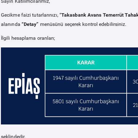
Sayın Katılımcılarımız,
Gecikme faizi tutarlarınızı, “
Takasbank Avans Temerrüt Taha
alanında
“Detay”
menüsünü seçerek kontrol edebilirsiniz.
İlgili hesaplama oranları;
şeklindedir.