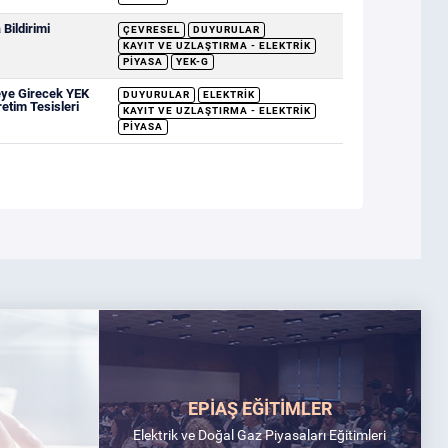
Bildirimi
ÇEVRESEL
DUYURULAR
KAYIT VE UZLAŞTIRMA - ELEKTRIK
PIYASA
YEK-G
eye Girecek YEK
DUYURULAR
ELEKTRIK
retim Tesisleri
KAYIT VE UZLAŞTIRMA - ELEKTRIK
PIYASA
EPİAŞ EĞİTİMLER
Elektrik ve Doğal Gaz Piyasaları Eğitimleri