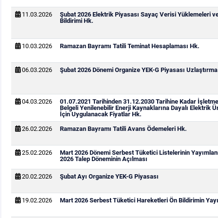
11.03.2026
Şubat 2026 Elektrik Piyasası Sayaç Verisi Yüklemeleri v
Bildirimi Hk.
10.03.2026
Ramazan Bayramı Tatili Teminat Hesaplaması Hk.
06.03.2026
Şubat 2026 Dönemi Organize YEK-G Piyasası Uzlaştırma B
04.03.2026
01.07.2021 Tarihinden 31.12.2030 Tarihine Kadar İşletm
Belgeli Yenilenebilir Enerji Kaynaklarına Dayalı Elektrik Ü
İçin Uygulanacak Fiyatlar Hk.
26.02.2026
Ramazan Bayramı Tatili Avans Ödemeleri Hk.
25.02.2026
Mart 2026 Dönemi Serbest Tüketici Listelerinin Yayımla
2026 Talep Döneminin Açılması
20.02.2026
Şubat Ayı Organize YEK-G Piyasası
19.02.2026
Mart 2026 Serbest Tüketici Hareketleri Ön Bildirimin Ya