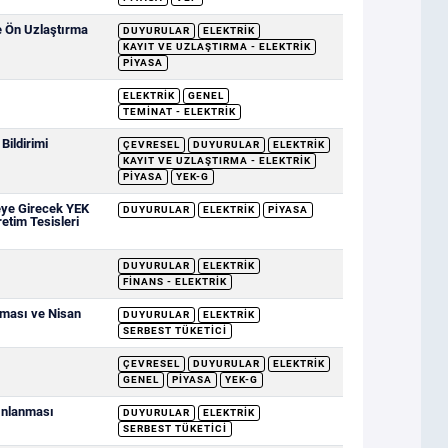
e Ön Uzlaştırma
DUYURULAR
ELEKTRIK
KAYIT VE UZLAŞTIRMA - ELEKTRIK
PIYASA
ELEKTRIK
GENEL
TEMINAT - ELEKTRIK
ildirimi
ÇEVRESEL
DUYURULAR
ELEKTRIK
KAYIT VE UZLAŞTIRMA - ELEKTRIK
PIYASA
YEK-G
eye Girecek YEK
DUYURULAR
ELEKTRIK
PIYASA
retim Tesisleri
DUYURULAR
ELEKTRIK
FINANS - ELEKTRIK
nması ve Nisan
DUYURULAR
ELEKTRIK
SERBEST TÜKETICI
ÇEVRESEL
DUYURULAR
ELEKTRIK
GENEL
PIYASA
YEK-G
yınlanması
DUYURULAR
ELEKTRIK
SERBEST TÜKETICI