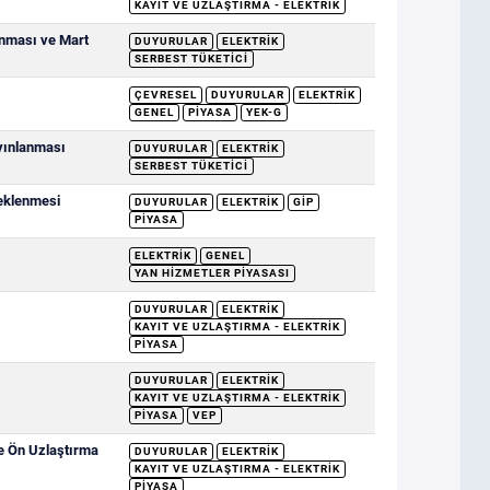
KAYIT VE UZLAŞTIRMA - ELEKTRIK
anması ve Mart
DUYURULAR
ELEKTRIK
SERBEST TÜKETICI
ÇEVRESEL
DUYURULAR
ELEKTRIK
GENEL
PIYASA
YEK-G
ayınlanması
DUYURULAR
ELEKTRIK
SERBEST TÜKETICI
deklenmesi
DUYURULAR
ELEKTRIK
GİP
PIYASA
ELEKTRIK
GENEL
YAN HIZMETLER PIYASASI
DUYURULAR
ELEKTRIK
KAYIT VE UZLAŞTIRMA - ELEKTRIK
PIYASA
DUYURULAR
ELEKTRIK
KAYIT VE UZLAŞTIRMA - ELEKTRIK
PIYASA
VEP
ve Ön Uzlaştırma
DUYURULAR
ELEKTRIK
KAYIT VE UZLAŞTIRMA - ELEKTRIK
PIYASA