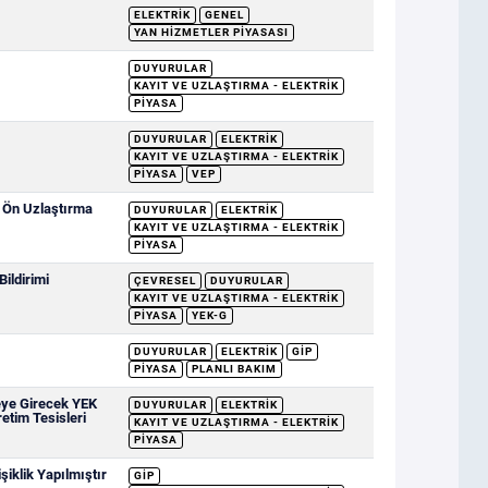
ELEKTRIK
GENEL
YAN HIZMETLER PIYASASI
DUYURULAR
KAYIT VE UZLAŞTIRMA - ELEKTRIK
PIYASA
DUYURULAR
ELEKTRIK
KAYIT VE UZLAŞTIRMA - ELEKTRIK
PIYASA
VEP
e Ön Uzlaştırma
DUYURULAR
ELEKTRIK
KAYIT VE UZLAŞTIRMA - ELEKTRIK
PIYASA
ildirimi
ÇEVRESEL
DUYURULAR
KAYIT VE UZLAŞTIRMA - ELEKTRIK
PIYASA
YEK-G
DUYURULAR
ELEKTRIK
GİP
PIYASA
PLANLI BAKIM
eye Girecek YEK
DUYURULAR
ELEKTRIK
retim Tesisleri
KAYIT VE UZLAŞTIRMA - ELEKTRIK
PIYASA
iklik Yapılmıştır
GİP