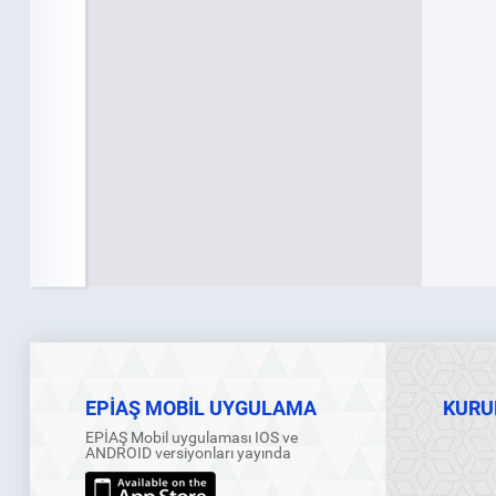
EPİAŞ MOBİL UYGULAMA
KURU
EPİAŞ Mobil uygulaması IOS ve
ANDROID versiyonları yayında