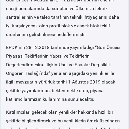
enerji borsalarında da sunulan ve Ülkemiz elektrik
PİYASA
KAYIT
SÜRECİ
santrallerinin ve talep tarafının teknik ihtiyaçlarını daha
iyi karşılayacak olan profil blok ve esnek blok teklif
SERBEST TÜKETİCİ
ürünlerinin geliştirilmesi hedeflenmiştir.
EPDK’nın 28.12.2018 tarihinde yayımladığı “Gün Öncesi
MALİ UZLAŞTIRMA
Piyasası Tekliflerinin Yapısı ve Tekliflerin
Değerlendirmesine İlişkin Usul ve Esaslar Değişiklik
TEMİNAT
Öngören Taslağı’nda” yer alan aşağıdaki yenilikler ile
ilgili mevzuatın yürürlük tarihi 1 Ağustos 2019 olacak
BÜLTENLER
şekilde yayımlanması beklenmekte olup, piyasa
DUYURULAR
katılımcılarımızın kullanımına sunulacaktır.
Katılımcıları gelecek olan yenilikler hakkında hızlı bir
BT HİZMET YÖNETİM SİSTEMİ POLİTİKAMIZ
şekilde bilgilendirmek ve bu yeniliklerin örnek üzerinden