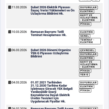
11.03.2026
Şubat 2026 Elektrik Piyasası
DUYURULAR
Sayaç Verisi Yüklemeleri ve Ön
ELEKTRIK
Uzlaştırma Bildirimi Hk.
KAYIT VE
UZLAŞTIRMA
- ELEKTRIK
PIYASA
10.03.2026
Ramazan Bayramı Tatili
ELEKTRIK
Teminat Hesaplaması Hk.
GENEL
TEMINAT -
ELEKTRIK
06.03.2026
Şubat 2026 Dönemi Organize
ÇEVRESEL
YEK-G Piyasası Uzlaştırma
DUYURULAR
Bildirimi
ELEKTRIK
KAYIT VE
UZLAŞTIRMA
- ELEKTRIK
PIYASA
YEK-G
04.03.2026
01.07.2021 Tarihinden
DUYURULAR
31.12.2030 Tarihine Kadar
ELEKTRIK
İşletmeye Girecek YEK Belgeli
PIYASA
Yenilenebilir Enerji
Kaynaklarına Dayalı Elektrik
Üretim Tesisleri İçin
Uygulanacak Fiyatlar Hk.
26.02.2026
Ramazan Bayramı Tatili Avans
DUYURULAR