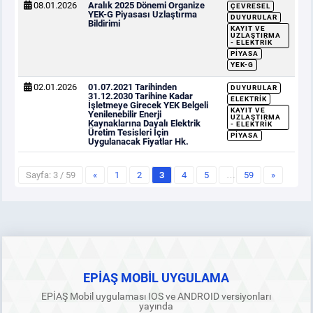
08.01.2026
Aralık 2025 Dönemi Organize
ÇEVRESEL
YEK-G Piyasası Uzlaştırma
DUYURULAR
Bildirimi
KAYIT VE
UZLAŞTIRMA
- ELEKTRIK
PIYASA
YEK-G
02.01.2026
01.07.2021 Tarihinden
DUYURULAR
31.12.2030 Tarihine Kadar
ELEKTRIK
İşletmeye Girecek YEK Belgeli
KAYIT VE
Yenilenebilir Enerji
UZLAŞTIRMA
Kaynaklarına Dayalı Elektrik
- ELEKTRIK
Üretim Tesisleri İçin
PIYASA
Uygulanacak Fiyatlar Hk.
Sayfa: 3 / 59
«
1
2
3
4
5
…
59
»
EPİAŞ MOBİL UYGULAMA
EPİAŞ Mobil uygulaması IOS ve ANDROID versiyonları
yayında