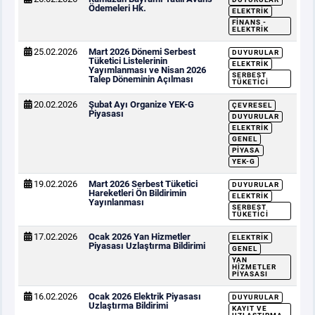
Ödemeleri Hk.
ELEKTRIK
FINANS -
ELEKTRIK
25.02.2026
Mart 2026 Dönemi Serbest
DUYURULAR
Tüketici Listelerinin
ELEKTRIK
Yayımlanması ve Nisan 2026
SERBEST
Talep Döneminin Açılması
TÜKETICI
20.02.2026
Şubat Ayı Organize YEK-G
ÇEVRESEL
Piyasası
DUYURULAR
ELEKTRIK
GENEL
PIYASA
YEK-G
19.02.2026
Mart 2026 Serbest Tüketici
DUYURULAR
Hareketleri Ön Bildirimin
ELEKTRIK
Yayınlanması
SERBEST
TÜKETICI
17.02.2026
Ocak 2026 Yan Hizmetler
ELEKTRIK
Piyasası Uzlaştırma Bildirimi
GENEL
YAN
HIZMETLER
PIYASASI
16.02.2026
Ocak 2026 Elektrik Piyasası
DUYURULAR
Uzlaştırma Bildirimi
KAYIT VE