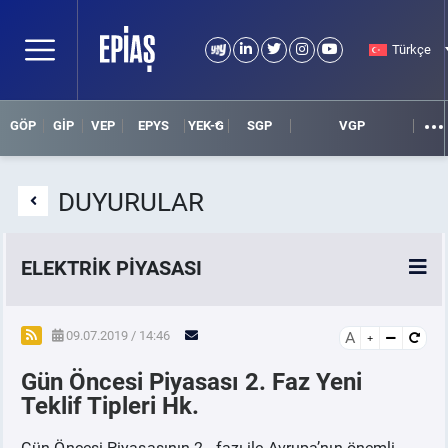
Türkçe
GÖP
GİP
VEP
EPYS
YEK-G
SGP
VGP
DUYURULAR
ELEKTRİK PİYASASI
SPOT ELEKTRİK PİYASALARI
09.07.2019 / 14:46
A
Gün Öncesi Piyasası 2. Faz Yeni
ÖRNEK FİNANS BELGELERİ
Teklif Tipleri Hk.
VADELİ ELEKTRİK PİYASASI
Gün Öncesi Piyasasının 2. fazı ile Avrupa’nın önemli