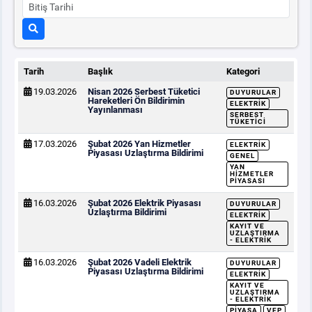
Tarih
Başlık
Kategori
19.03.2026
Nisan 2026 Serbest Tüketici
DUYURULAR
Hareketleri Ön Bildirimin
ELEKTRIK
Yayınlanması
SERBEST
TÜKETICI
17.03.2026
Şubat 2026 Yan Hizmetler
ELEKTRIK
Piyasası Uzlaştırma Bildirimi
GENEL
YAN
HIZMETLER
PIYASASI
16.03.2026
Şubat 2026 Elektrik Piyasası
DUYURULAR
Uzlaştırma Bildirimi
ELEKTRIK
KAYIT VE
UZLAŞTIRMA
- ELEKTRIK
16.03.2026
Şubat 2026 Vadeli Elektrik
DUYURULAR
Piyasası Uzlaştırma Bildirimi
ELEKTRIK
KAYIT VE
UZLAŞTIRMA
- ELEKTRIK
PIYASA
VEP