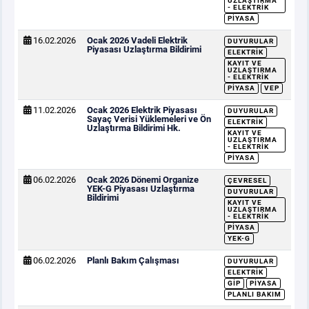
UZLAŞTIRMA
- ELEKTRIK
PIYASA
16.02.2026
Ocak 2026 Vadeli Elektrik
DUYURULAR
Piyasası Uzlaştırma Bildirimi
ELEKTRIK
KAYIT VE
UZLAŞTIRMA
- ELEKTRIK
PIYASA
VEP
11.02.2026
Ocak 2026 Elektrik Piyasası
DUYURULAR
Sayaç Verisi Yüklemeleri ve Ön
ELEKTRIK
Uzlaştırma Bildirimi Hk.
KAYIT VE
UZLAŞTIRMA
- ELEKTRIK
PIYASA
06.02.2026
Ocak 2026 Dönemi Organize
ÇEVRESEL
YEK-G Piyasası Uzlaştırma
DUYURULAR
Bildirimi
KAYIT VE
UZLAŞTIRMA
- ELEKTRIK
PIYASA
YEK-G
06.02.2026
Planlı Bakım Çalışması
DUYURULAR
ELEKTRIK
GİP
PIYASA
PLANLI BAKIM