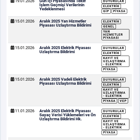
19.01.2026
Gün İçi Piyasasında Teklif
DUYURULAR
İşlem Geçmişi Verilerinin
ELEKTRIK
Yedeklenmesi
GİP
PIYASA
15.01.2026
Aralık 2025 Yan Hizmetler
ELEKTRIK
Piyasası Uzlaştırma Bildirimi
GENEL
YAN
HIZMETLER
PIYASASI
15.01.2026
Aralık 2025 Elektrik Piyasası
DUYURULAR
Uzlaştırma Bildirimi
ELEKTRIK
KAYIT VE
UZLAŞTIRMA
- ELEKTRIK
PIYASA
15.01.2026
Aralık 2025 Vadeli Elektrik
DUYURULAR
Piyasası Uzlaştırma Bildirimi
ELEKTRIK
KAYIT VE
UZLAŞTIRMA
- ELEKTRIK
PIYASA
VEP
11.01.2026
Aralık 2025 Elektrik Piyasası
DUYURULAR
Sayaç Verisi Yüklemeleri ve Ön
ELEKTRIK
Uzlaştırma Bildirimi Hk.
KAYIT VE
UZLAŞTIRMA
- ELEKTRIK
PIYASA