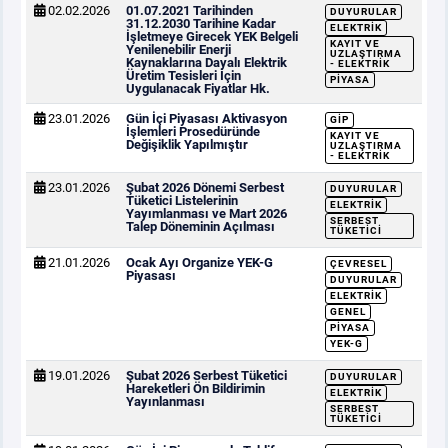
02.02.2026
01.07.2021 Tarihinden
DUYURULAR
31.12.2030 Tarihine Kadar
ELEKTRIK
İşletmeye Girecek YEK Belgeli
KAYIT VE
Yenilenebilir Enerji
UZLAŞTIRMA
Kaynaklarına Dayalı Elektrik
- ELEKTRIK
Üretim Tesisleri İçin
PIYASA
Uygulanacak Fiyatlar Hk.
23.01.2026
Gün İçi Piyasası Aktivasyon
GİP
İşlemleri Prosedüründe
KAYIT VE
Değişiklik Yapılmıştır
UZLAŞTIRMA
- ELEKTRIK
23.01.2026
Şubat 2026 Dönemi Serbest
DUYURULAR
Tüketici Listelerinin
ELEKTRIK
Yayımlanması ve Mart 2026
SERBEST
Talep Döneminin Açılması
TÜKETICI
21.01.2026
Ocak Ayı Organize YEK-G
ÇEVRESEL
Piyasası
DUYURULAR
ELEKTRIK
GENEL
PIYASA
YEK-G
19.01.2026
Şubat 2026 Serbest Tüketici
DUYURULAR
Hareketleri Ön Bildirimin
ELEKTRIK
Yayınlanması
SERBEST
TÜKETICI