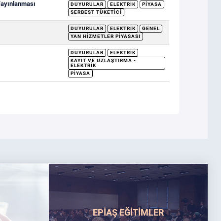
 Yayınlanması
DUYURULAR
ELEKTRIK
PIYASA
SERBEST TÜKETICI
DUYURULAR
ELEKTRIK
GENEL
YAN HIZMETLER PIYASASI
DUYURULAR
ELEKTRIK
KAYIT VE UZLAŞTIRMA -
ELEKTRIK
PIYASA
EPİAŞ EĞİTİMLER