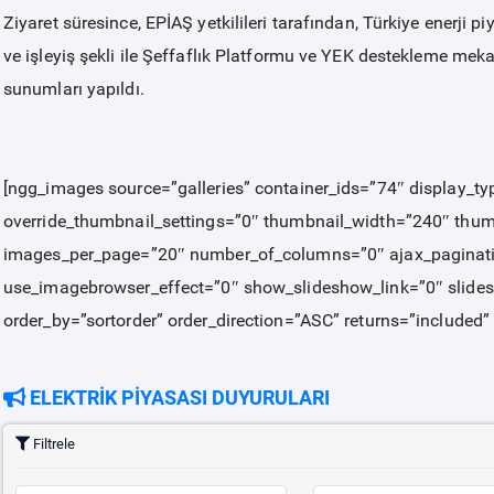
Ziyaret süresince, EPİAŞ yetkilileri tarafından, Türkiye enerji p
ve işleyiş şekli ile Şeffaflık Platformu ve YEK destekleme mek
sunumları yapıldı.
[ngg_images source=”galleries” container_ids=”74″ display_t
override_thumbnail_settings=”0″ thumbnail_width=”240″ thu
images_per_page=”20″ number_of_columns=”0″ ajax_paginati
use_imagebrowser_effect=”0″ show_slideshow_link=”0″ slides
order_by=”sortorder” order_direction=”ASC” returns=”include
ELEKTRİK PİYASASI DUYURULARI
Filtrele