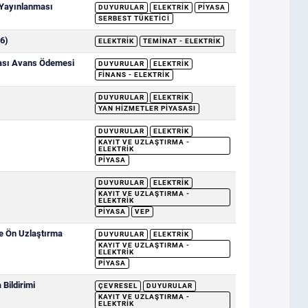
 Yayınlanması
DUYURULAR
ELEKTRIK
PIYASA
SERBEST TÜKETICI
6)
ELEKTRIK
TEMINAT - ELEKTRIK
sası Avans Ödemesi
DUYURULAR
ELEKTRIK
FINANS - ELEKTRIK
DUYURULAR
ELEKTRIK
YAN HIZMETLER PIYASASI
DUYURULAR
ELEKTRIK
KAYIT VE UZLAŞTIRMA -
ELEKTRIK
PIYASA
DUYURULAR
ELEKTRIK
KAYIT VE UZLAŞTIRMA -
ELEKTRIK
PIYASA
VEP
ve Ön Uzlaştırma
DUYURULAR
ELEKTRIK
KAYIT VE UZLAŞTIRMA -
ELEKTRIK
PIYASA
Bildirimi
ÇEVRESEL
DUYURULAR
KAYIT VE UZLAŞTIRMA -
ELEKTRIK