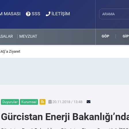
M MASASI
SSS
İLETİŞİM
ASALAR
MEVZUAT
GÖP
GİP
İAŞ’a Ziyaret
20.11.2018 / 13:48
Duyurular
Kurumsal
Gürcistan Enerji Bakanlığı’nd