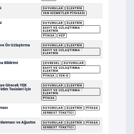
i
DUYURULAR
ELEKTRIK
YAN HIZMETLER PIYASASI
i
DUYURULAR
ELEKTRIK
KAYIT VE UZLAŞTIRMA -
ELEKTRIK
PIYASA
VEP
 ve Ön Uzlaştırma
DUYURULAR
ELEKTRIK
KAYIT VE UZLAŞTIRMA -
ELEKTRIK
 Bildirimi
ÇEVRESEL
DUYURULAR
KAYIT VE UZLAŞTIRMA -
ELEKTRIK
PIYASA
YEK-G
eye Girecek YEK
DUYURULAR
ELEKTRIK
etim Tesisleri İçin
KAYIT VE UZLAŞTIRMA -
ELEKTRIK
PIYASA
nması
DUYURULAR
ELEKTRIK
PIYASA
SERBEST TÜKETICI
ımlanması ve Ağustos
DUYURULAR
ELEKTRIK
PIYASA
SERBEST TÜKETICI