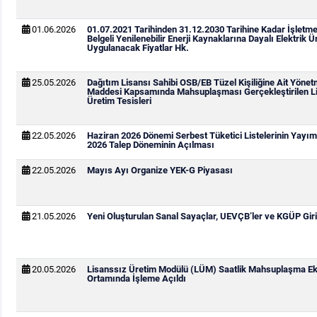
01.06.2026
01.07.2021 Tarihinden 31.12.2030 Tarihine Kadar İşletm
Belgeli Yenilenebilir Enerji Kaynaklarına Dayalı Elektrik Ür
Uygulanacak Fiyatlar Hk.
25.05.2026
Dağıtım Lisansı Sahibi OSB/EB Tüzel Kişiliğine Ait Yönetm
Maddesi Kapsamında Mahsuplaşması Gerçekleştirilen Li
Üretim Tesisleri
22.05.2026
Haziran 2026 Dönemi Serbest Tüketici Listelerinin Yay
2026 Talep Döneminin Açılması
22.05.2026
Mayıs Ayı Organize YEK-G Piyasası
21.05.2026
Yeni Oluşturulan Sanal Sayaçlar, UEVÇB’ler ve KGÜP Giri
20.05.2026
Lisanssız Üretim Modülü (LÜM) Saatlik Mahsuplaşma Ek
Ortamında İşleme Açıldı