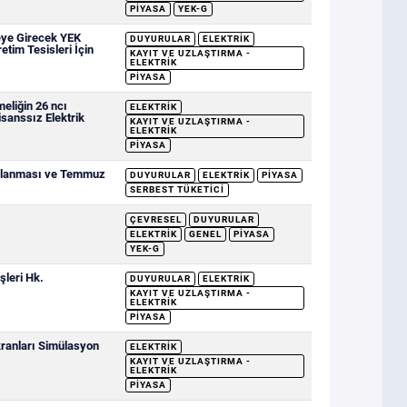
PIYASA
YEK-G
eye Girecek YEK
DUYURULAR
ELEKTRIK
etim Tesisleri İçin
KAYIT VE UZLAŞTIRMA -
ELEKTRIK
PIYASA
eliğin 26 ncı
ELEKTRIK
sanssız Elektrik
KAYIT VE UZLAŞTIRMA -
ELEKTRIK
PIYASA
ımlanması ve Temmuz
DUYURULAR
ELEKTRIK
PIYASA
SERBEST TÜKETICI
ÇEVRESEL
DUYURULAR
ELEKTRIK
GENEL
PIYASA
YEK-G
şleri Hk.
DUYURULAR
ELEKTRIK
KAYIT VE UZLAŞTIRMA -
ELEKTRIK
PIYASA
ranları Simülasyon
ELEKTRIK
KAYIT VE UZLAŞTIRMA -
ELEKTRIK
PIYASA