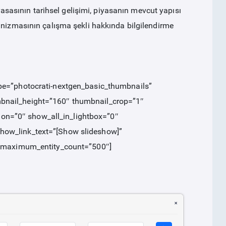
iyasasının tarihsel gelişimi, piyasanın mevcut yapısı
anizmasının çalışma şekli hakkında bilgilendirme
ype=”photocrati-nextgen_basic_thumbnails”
mbnail_height=”160″ thumbnail_crop=”1″
on=”0″ show_all_in_lightbox=”0″
how_link_text=”[Show slideshow]
”
d” maximum_entity_count=”500″]