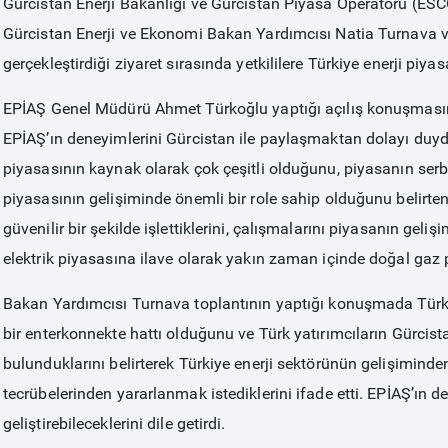
Gürcistan Enerji Bakanlığı ve Gürcistan Piyasa Operatörü (ESCO) 
Gürcistan Enerji ve Ekonomi Bakan Yardımcısı Natia Turnava
gerçekleştirdiği ziyaret sırasında yetkililere Türkiye enerji piyas
EPİAŞ Genel Müdürü Ahmet Türkoğlu yaptığı açılış konuşmasında
EPİAŞ’ın deneyimlerini Gürcistan ile paylaşmaktan dolayı duyd
piyasasının kaynak olarak çok çeşitli olduğunu, piyasanın serbe
piyasasının gelişiminde önemli bir role sahip olduğunu belirten 
güvenilir bir şekilde işlettiklerini, çalışmalarını piyasanın gel
elektrik piyasasına ilave olarak yakın zaman içinde doğal gaz pi
Bakan Yardımcısı Turnava toplantının yaptığı konuşmada Türki
bir enterkonnekte hattı olduğunu ve Türk yatırımcıların Gürcista
bulunduklarını belirterek Türkiye enerji sektörünün gelişiminde
tecrübelerinden yararlanmak istediklerini ifade etti. EPİAŞ’ın de
geliştirebileceklerini dile getirdi.