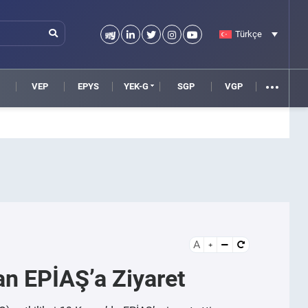
Türkçe
VEP
EPYS
YEK-G
SGP
VGP
A
an EPİAŞ’a Ziyaret