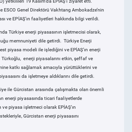
yetkilileri 19 Kasım’da EPİAŞ’ı ziyaret etti.
 ve ESCO Genel Direktörü Vakhtang Ambokadze’nin
ası ve EPİAŞ’ın faaliyetleri hakkında bilgi verildi.
 Türkiye enerji piyasasının işletmecisi olarak,
uğu memnuniyeti dile getirdi. Türkiye Enerji
st piyasa modeli ile işlediğini ve EPİAŞ’ın enerji
Türkoğlu, enerji piyasalarını etkin, şeffaf ve
işimine katkı sağlamak amacıyla yürüttüklerini ve
yasasını da işletmeye aldıklarını dile getirdi.
ye ile Gürcistan arasında çalışmakta olan önemli
n enerji piyasasında ticari faaliyetlerde
n ve piyasa işletmeci olarak EPİAŞ’ın
stekleriyle, Gürcistan enerji piyasasını