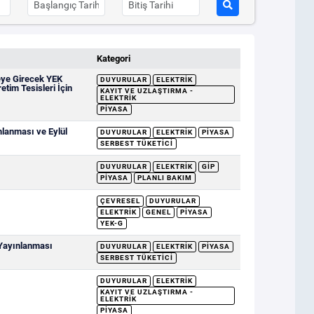
Kategori
eye Girecek YEK
DUYURULAR
ELEKTRIK
etim Tesisleri İçin
KAYIT VE UZLAŞTIRMA -
ELEKTRIK
PIYASA
mlanması ve Eylül
DUYURULAR
ELEKTRIK
PIYASA
SERBEST TÜKETICI
DUYURULAR
ELEKTRIK
GİP
PIYASA
PLANLI BAKIM
ÇEVRESEL
DUYURULAR
ELEKTRIK
GENEL
PIYASA
YEK-G
 Yayınlanması
DUYURULAR
ELEKTRIK
PIYASA
SERBEST TÜKETICI
DUYURULAR
ELEKTRIK
KAYIT VE UZLAŞTIRMA -
ELEKTRIK
PIYASA