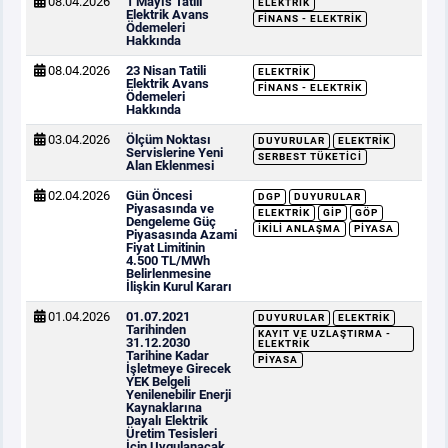
08.04.2026
1 Mayıs Tatili
ELEKTRIK
Elektrik Avans
FINANS - ELEKTRIK
Ödemeleri
Hakkında
08.04.2026
23 Nisan Tatili
ELEKTRIK
Elektrik Avans
FINANS - ELEKTRIK
Ödemeleri
Hakkında
03.04.2026
Ölçüm Noktası
DUYURULAR
ELEKTRIK
Servislerine Yeni
SERBEST TÜKETICI
Alan Eklenmesi
02.04.2026
Gün Öncesi
DGP
DUYURULAR
Piyasasında ve
ELEKTRIK
GİP
GÖP
Dengeleme Güç
İKILI ANLAŞMA
PIYASA
Piyasasında Azami
Fiyat Limitinin
4.500 TL/MWh
Belirlenmesine
İlişkin Kurul Kararı
01.04.2026
01.07.2021
DUYURULAR
ELEKTRIK
Tarihinden
KAYIT VE UZLAŞTIRMA -
31.12.2030
ELEKTRIK
Tarihine Kadar
PIYASA
İşletmeye Girecek
YEK Belgeli
Yenilenebilir Enerji
Kaynaklarına
Dayalı Elektrik
Üretim Tesisleri
İçin Uygulanacak