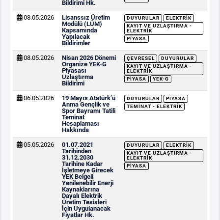
Bildirimi Hk.
08.05.2026
Lisanssız Üretim
DUYURULAR
ELEKTRIK
Modülü (LÜM)
KAYIT VE UZLAŞTIRMA -
Kapsamında
ELEKTRIK
Yapılacak
PIYASA
Bildirimler
08.05.2026
Nisan 2026 Dönemi
ÇEVRESEL
DUYURULAR
Organize YEK-G
KAYIT VE UZLAŞTIRMA -
Piyasası
ELEKTRIK
Uzlaştırma
PIYASA
YEK-G
Bildirimi
06.05.2026
19 Mayıs Atatürk’ü
DUYURULAR
PIYASA
Anma Gençlik ve
TEMINAT - ELEKTRIK
Spor Bayramı Tatili
Teminat
Hesaplaması
Hakkında
05.05.2026
01.07.2021
DUYURULAR
ELEKTRIK
Tarihinden
KAYIT VE UZLAŞTIRMA -
31.12.2030
ELEKTRIK
Tarihine Kadar
PIYASA
İşletmeye Girecek
YEK Belgeli
Yenilenebilir Enerji
Kaynaklarına
Dayalı Elektrik
Üretim Tesisleri
İçin Uygulanacak
Fiyatlar Hk.