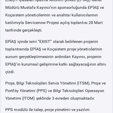
Müdürü Mustafa Kayırıcı’nın sponsorluğunda EPİAŞ ve
PİYASA
KAYIT
SÜRECİ
Koçsistem yöneticilerinin ve anahtar kullanıcılarının
katılımıyla Servicenow Projesi açılış toplantısı 28 Mart
SERBEST TÜKETİCİ
tarihinde gerçekleşti.
EPİAŞ içinde ismi “EXIST” olarak belirlenen projenin
MALİ UZLAŞTIRMA
toplantısında EPİAŞ ve Koçsistem proje yöneticilerinin
sunum gerçekleştirmesinin ardından Kayırıcı, projenin
TEMİNAT
EPİAŞ’ın kurumsal gelişimine katkı sağlayacağının altını
çizdi.
BÜLTENLER
Proje, Bilgi Teknolojileri Servis Yönetimi (ITSM), Proje ve
DUYURULAR
Portföy Yönetimi (PPS) ve Bilgi Teknolojileri Operasyon
Yönetimi (ITOM) şeklinde 3 evreden oluşmaktadır.
BT HİZMET YÖNETİM SİSTEMİ POLİTİKAMIZ
PPS modülü ile talep, proje yönetimi ve yazılım