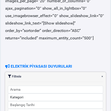
images_per_page=”20″ number_of_columns=”0″
ajax_pagination=”0″ show_all_in_lightbox=”0″
use_imagebrowser_effect=”0″ show_slideshow_link=”0″
slideshow_link_text=”[Show slideshow]”
order_by=”sortorder” order_direction=”ASC”
returns=”included” maximum_entity_count=”500″]
ELEKTRİK PİYASASI DUYURULARI
Filtrele