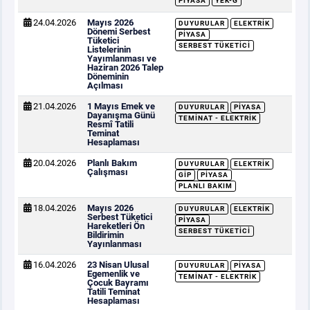
PIYASA
YEK-G
24.04.2026
Mayıs 2026
DUYURULAR
ELEKTRIK
Dönemi Serbest
PIYASA
Tüketici
SERBEST TÜKETICI
Listelerinin
Yayımlanması ve
Haziran 2026 Talep
Döneminin
Açılması
21.04.2026
1 Mayıs Emek ve
DUYURULAR
PIYASA
Dayanışma Günü
TEMINAT - ELEKTRIK
Resmî Tatili
Teminat
Hesaplaması
20.04.2026
Planlı Bakım
DUYURULAR
ELEKTRIK
Çalışması
GİP
PIYASA
PLANLI BAKIM
18.04.2026
Mayıs 2026
DUYURULAR
ELEKTRIK
Serbest Tüketici
PIYASA
Hareketleri Ön
SERBEST TÜKETICI
Bildirimin
Yayınlanması
16.04.2026
23 Nisan Ulusal
DUYURULAR
PIYASA
Egemenlik ve
TEMINAT - ELEKTRIK
Çocuk Bayramı
Tatili Teminat
Hesaplaması