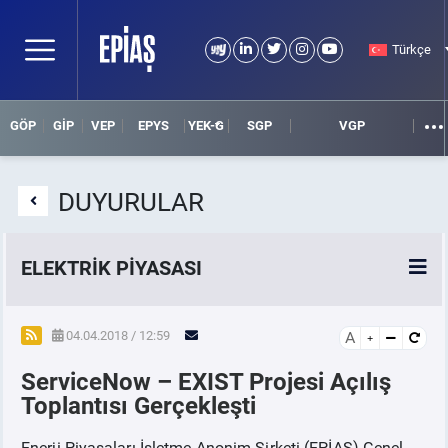
Türkçe
GÖP
GİP
VEP
EPYS
YEK-G
SGP
VGP
DUYURULAR
ELEKTRİK PİYASASI
SPOT ELEKTRİK PİYASALARI
04.04.2018 / 12:59
A
ServiceNow – EXIST Projesi Açılış
ÖRNEK FİNANS BELGELERİ
Toplantısı Gerçekleşti
VADELİ ELEKTRİK PİYASASI
Enerji Piyasaları İşletme Anonim Şirketi (EPİAŞ) Genel