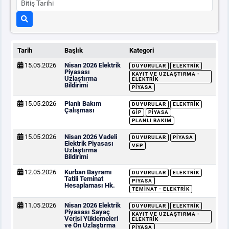
Tarih
Başlık
Kategori
15.05.2026
Nisan 2026 Elektrik
DUYURULAR
ELEKTRIK
Piyasası
KAYIT VE UZLAŞTIRMA -
Uzlaştırma
ELEKTRIK
Bildirimi
PIYASA
15.05.2026
Planlı Bakım
DUYURULAR
ELEKTRIK
Çalışması
GİP
PIYASA
PLANLI BAKIM
15.05.2026
Nisan 2026 Vadeli
DUYURULAR
PIYASA
Elektrik Piyasası
VEP
Uzlaştırma
Bildirimi
12.05.2026
Kurban Bayramı
DUYURULAR
ELEKTRIK
Tatili Teminat
PIYASA
Hesaplaması Hk.
TEMINAT - ELEKTRIK
11.05.2026
Nisan 2026 Elektrik
DUYURULAR
ELEKTRIK
Piyasası Sayaç
KAYIT VE UZLAŞTIRMA -
Verisi Yüklemeleri
ELEKTRIK
ve Ön Uzlaştırma
PIYASA