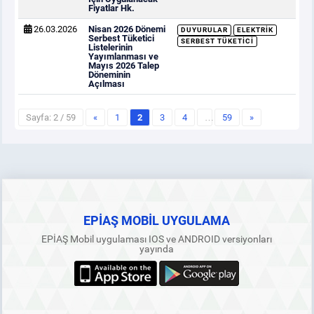
Fiyatlar Hk.
26.03.2026
Nisan 2026 Dönemi
DUYURULAR
ELEKTRIK
Serbest Tüketici
SERBEST TÜKETICI
Listelerinin
Yayımlanması ve
Mayıs 2026 Talep
Döneminin
Açılması
Sayfa: 2 / 59
«
1
2
3
4
…
59
»
EPİAŞ MOBİL UYGULAMA
EPİAŞ Mobil uygulaması IOS ve ANDROID versiyonları
yayında