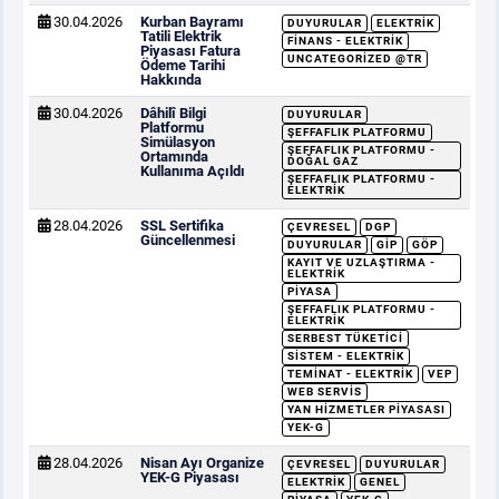
30.04.2026
Kurban Bayramı
DUYURULAR
ELEKTRIK
Tatili Elektrik
FINANS - ELEKTRIK
Piyasası Fatura
UNCATEGORIZED @TR
Ödeme Tarihi
Hakkında
30.04.2026
Dâhilî Bilgi
DUYURULAR
Platformu
ŞEFFAFLIK PLATFORMU
Simülasyon
ŞEFFAFLIK PLATFORMU -
Ortamında
DOĞAL GAZ
Kullanıma Açıldı
ŞEFFAFLIK PLATFORMU -
ELEKTRIK
28.04.2026
SSL Sertifika
ÇEVRESEL
DGP
Güncellenmesi
DUYURULAR
GİP
GÖP
KAYIT VE UZLAŞTIRMA -
ELEKTRIK
PIYASA
ŞEFFAFLIK PLATFORMU -
ELEKTRIK
SERBEST TÜKETICI
SISTEM - ELEKTRIK
TEMINAT - ELEKTRIK
VEP
WEB SERVIS
YAN HIZMETLER PIYASASI
YEK-G
28.04.2026
Nisan Ayı Organize
ÇEVRESEL
DUYURULAR
YEK-G Piyasası
ELEKTRIK
GENEL