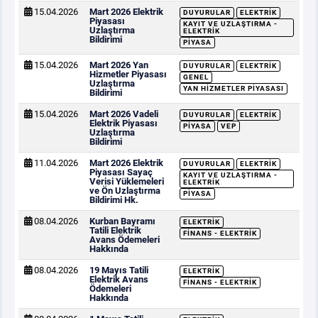
15.04.2026
Mart 2026 Elektrik
DUYURULAR
ELEKTRIK
Piyasası
KAYIT VE UZLAŞTIRMA -
Uzlaştırma
ELEKTRIK
Bildirimi
PIYASA
15.04.2026
Mart 2026 Yan
DUYURULAR
ELEKTRIK
Hizmetler Piyasası
GENEL
Uzlaştırma
YAN HIZMETLER PIYASASI
Bildirimi
15.04.2026
Mart 2026 Vadeli
DUYURULAR
ELEKTRIK
Elektrik Piyasası
PIYASA
VEP
Uzlaştırma
Bildirimi
11.04.2026
Mart 2026 Elektrik
DUYURULAR
ELEKTRIK
Piyasası Sayaç
KAYIT VE UZLAŞTIRMA -
Verisi Yüklemeleri
ELEKTRIK
ve Ön Uzlaştırma
PIYASA
Bildirimi Hk.
08.04.2026
Kurban Bayramı
ELEKTRIK
Tatili Elektrik
FINANS - ELEKTRIK
Avans Ödemeleri
Hakkında
08.04.2026
19 Mayıs Tatili
ELEKTRIK
Elektrik Avans
FINANS - ELEKTRIK
Ödemeleri
Hakkında