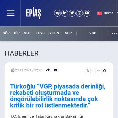
Türkçe
GÖP
GİP
VEP
EPYS
YEK-G
SGP
VGP
HABERLER
23.11.2021 / 22:26
A
HABER ARAMA
DETAYLI ARAMA
Türkoğlu “VGP, piyasada derinliği,
rekabeti oluşturmada ve
öngörülebilirlik noktasında çok
kritik bir rol üstlenmektedir.”
T.C. Enerji ve Tabii Kaynaklar Bakanlığı