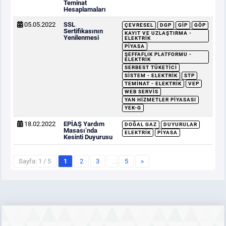
Teminat
Hesaplamaları
05.05.2022
SSL
ÇEVRESEL
DGP
GİP
GÖP
Sertifikasının
KAYIT VE UZLAŞTIRMA -
Yenilenmesi
ELEKTRIK
PIYASA
ŞEFFAFLIK PLATFORMU -
ELEKTRIK
SERBEST TÜKETICI
SISTEM - ELEKTRIK
STP
TEMINAT - ELEKTRIK
VEP
WEB SERVIS
YAN HIZMETLER PIYASASI
YEK-G
18.02.2022
EPİAŞ Yardım
DOĞAL GAZ
DUYURULAR
Masası’nda
ELEKTRIK
PIYASA
Kesinti Duyurusu
Sayfa: 1 / 5
1
2
3
…
5
»