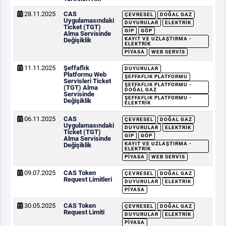
28.11.2025
CAS
ÇEVRESEL
DOĞAL GAZ
Uygulamasındaki
DUYURULAR
ELEKTRIK
Ticket (TGT)
GİP
GÖP
Alma Servisinde
KAYIT VE UZLAŞTIRMA -
Değişiklik
ELEKTRIK
PIYASA
WEB SERVIS
11.11.2025
Şeffaflık
DUYURULAR
Platformu Web
ŞEFFAFLIK PLATFORMU
Servisleri Ticket
ŞEFFAFLIK PLATFORMU -
(TGT) Alma
DOĞAL GAZ
Servisinde
ŞEFFAFLIK PLATFORMU -
Değişiklik
ELEKTRIK
06.11.2025
CAS
ÇEVRESEL
DOĞAL GAZ
Uygulamasındaki
DUYURULAR
ELEKTRIK
Ticket (TGT)
GİP
GÖP
Alma Servisinde
KAYIT VE UZLAŞTIRMA -
Değişiklik
ELEKTRIK
PIYASA
WEB SERVIS
09.07.2025
CAS Token
ÇEVRESEL
DOĞAL GAZ
Request Limitleri
DUYURULAR
ELEKTRIK
PIYASA
30.05.2025
CAS Token
ÇEVRESEL
DOĞAL GAZ
Request Limiti
DUYURULAR
ELEKTRIK
PIYASA