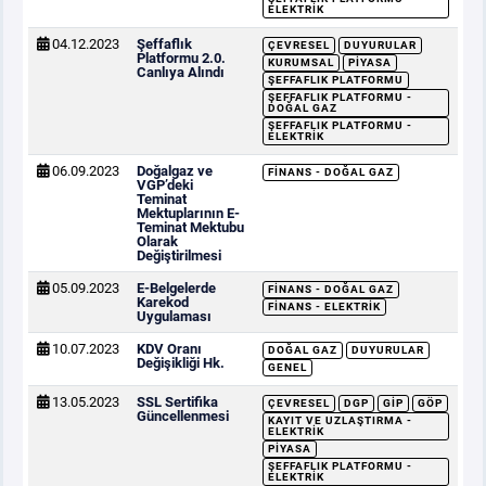
ELEKTRIK
04.12.2023
Şeffaflık
ÇEVRESEL
DUYURULAR
Platformu 2.0.
KURUMSAL
PIYASA
Canlıya Alındı
ŞEFFAFLIK PLATFORMU
ŞEFFAFLIK PLATFORMU -
DOĞAL GAZ
ŞEFFAFLIK PLATFORMU -
ELEKTRIK
06.09.2023
Doğalgaz ve
FINANS - DOĞAL GAZ
VGP’deki
Teminat
Mektuplarının E-
Teminat Mektubu
Olarak
Değiştirilmesi
05.09.2023
E-Belgelerde
FINANS - DOĞAL GAZ
Karekod
FINANS - ELEKTRIK
Uygulaması
10.07.2023
KDV Oranı
DOĞAL GAZ
DUYURULAR
Değişikliği Hk.
GENEL
13.05.2023
SSL Sertifika
ÇEVRESEL
DGP
GİP
GÖP
Güncellenmesi
KAYIT VE UZLAŞTIRMA -
ELEKTRIK
PIYASA
ŞEFFAFLIK PLATFORMU -
ELEKTRIK