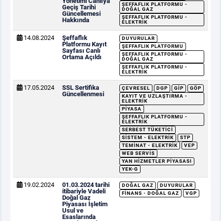
Yönetimi Canlıya
ŞEFFAFLIK PLATFORMU -
Geçiş Tarihi
DOĞAL GAZ
Güncellemesi
ŞEFFAFLIK PLATFORMU -
Hakkında
ELEKTRIK
14.08.2024
Şeffaflık
DUYURULAR
Platformu Kayıt
ŞEFFAFLIK PLATFORMU
Sayfası Canlı
ŞEFFAFLIK PLATFORMU -
Ortama Açıldı
DOĞAL GAZ
ŞEFFAFLIK PLATFORMU -
ELEKTRIK
17.05.2024
SSL Sertifika
ÇEVRESEL
DGP
GİP
GÖP
Güncellenmesi
KAYIT VE UZLAŞTIRMA -
ELEKTRIK
PIYASA
ŞEFFAFLIK PLATFORMU -
ELEKTRIK
SERBEST TÜKETICI
SISTEM - ELEKTRIK
STP
TEMINAT - ELEKTRIK
VEP
WEB SERVIS
YAN HIZMETLER PIYASASI
YEK-G
19.02.2024
01.03.2024 tarihi
DOĞAL GAZ
DUYURULAR
itibariyle Vadeli
FINANS - DOĞAL GAZ
VGP
Doğal Gaz
Piyasası İşletim
Usul ve
Esaslarında