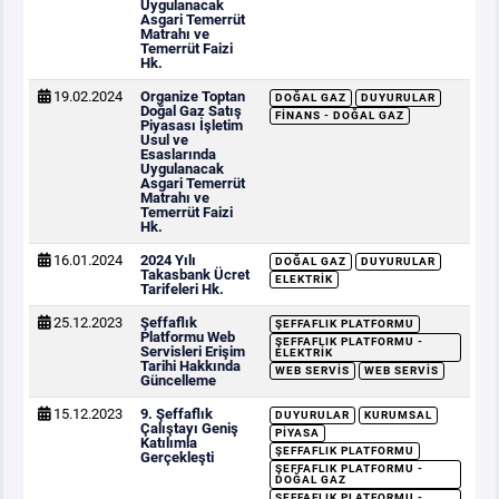
Uygulanacak
Asgari Temerrüt
Matrahı ve
Temerrüt Faizi
Hk.
19.02.2024
Organize Toptan
DOĞAL GAZ
DUYURULAR
Doğal Gaz Satış
FINANS - DOĞAL GAZ
Piyasası İşletim
Usul ve
Esaslarında
Uygulanacak
Asgari Temerrüt
Matrahı ve
Temerrüt Faizi
Hk.
16.01.2024
2024 Yılı
DOĞAL GAZ
DUYURULAR
Takasbank Ücret
ELEKTRIK
Tarifeleri Hk.
25.12.2023
Şeffaflık
ŞEFFAFLIK PLATFORMU
Platformu Web
ŞEFFAFLIK PLATFORMU -
Servisleri Erişim
ELEKTRIK
Tarihi Hakkında
WEB SERVIS
WEB SERVIS
Güncelleme
15.12.2023
9. Şeffaflık
DUYURULAR
KURUMSAL
Çalıştayı Geniş
PIYASA
Katılımla
ŞEFFAFLIK PLATFORMU
Gerçekleşti
ŞEFFAFLIK PLATFORMU -
DOĞAL GAZ
ŞEFFAFLIK PLATFORMU -