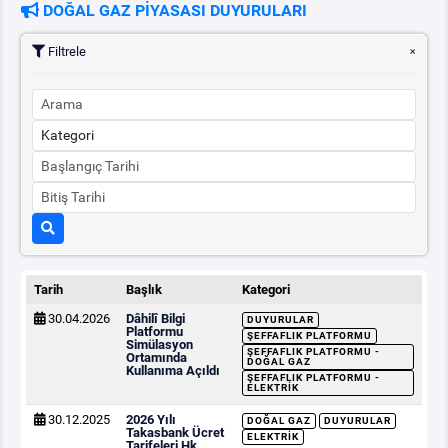
DOĞAL GAZ PİYASASI DUYURULARI
Filtrele
Tarih
Başlık
Kategori
30.04.2026
Dâhilî Bilgi
DUYURULAR
Platformu
ŞEFFAFLIK PLATFORMU
Simülasyon
ŞEFFAFLIK PLATFORMU -
Ortamında
DOĞAL GAZ
Kullanıma Açıldı
ŞEFFAFLIK PLATFORMU -
ELEKTRIK
30.12.2025
2026 Yılı
DOĞAL GAZ
DUYURULAR
Takasbank Ücret
ELEKTRIK
Tarifeleri Hk.