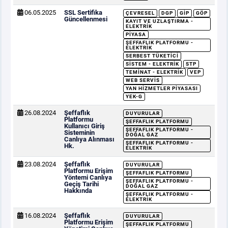
06.05.2025
SSL Sertifika
ÇEVRESEL
DGP
GİP
GÖP
Güncellenmesi
KAYIT VE UZLAŞTIRMA -
ELEKTRIK
PIYASA
ŞEFFAFLIK PLATFORMU -
ELEKTRIK
SERBEST TÜKETICI
SISTEM - ELEKTRIK
STP
TEMINAT - ELEKTRIK
VEP
WEB SERVIS
YAN HIZMETLER PIYASASI
YEK-G
26.08.2024
Şeffaflık
DUYURULAR
Platformu
ŞEFFAFLIK PLATFORMU
Kullanıcı Giriş
ŞEFFAFLIK PLATFORMU -
Sisteminin
DOĞAL GAZ
Canlıya Alınması
ŞEFFAFLIK PLATFORMU -
Hk.
ELEKTRIK
23.08.2024
Şeffaflık
DUYURULAR
Platformu Erişim
ŞEFFAFLIK PLATFORMU
Yöntemi Canlıya
ŞEFFAFLIK PLATFORMU -
Geçiş Tarihi
DOĞAL GAZ
Hakkında
ŞEFFAFLIK PLATFORMU -
ELEKTRIK
16.08.2024
Şeffaflık
DUYURULAR
Platformu Erişim
ŞEFFAFLIK PLATFORMU