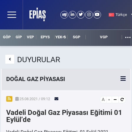
Türkçe
GÖP
GİP
VEP
EPYS
YEK-G
SGP
VGP
DUYURULAR
DOĞAL GAZ PİYASASI
SPOT DOĞAL GAZ PİYASASI
25.08.2021 / 09:12
A
Vadeli Doğal Gaz Piyasası Eğitimi 01
VADELİ DOĞAL GAZ PİYASASI
Eylül’de
İLGİLİ DOKÜMANLAR
Vadeli Doğal Gaz Piyasası Eğitimi, 01 Eylül 2021