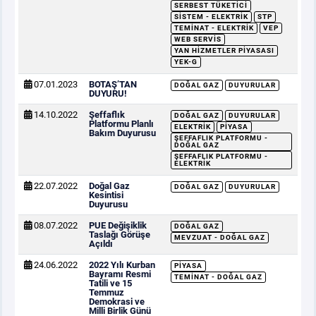
SERBEST TÜKETICI
SISTEM - ELEKTRIK
STP
TEMINAT - ELEKTRIK
VEP
WEB SERVIS
YAN HIZMETLER PIYASASI
YEK-G
07.01.2023
BOTAŞ’TAN
DOĞAL GAZ
DUYURULAR
DUYURU!
14.10.2022
Şeffaflık
DOĞAL GAZ
DUYURULAR
Platformu Planlı
ELEKTRIK
PIYASA
Bakım Duyurusu
ŞEFFAFLIK PLATFORMU -
DOĞAL GAZ
ŞEFFAFLIK PLATFORMU -
ELEKTRIK
22.07.2022
Doğal Gaz
DOĞAL GAZ
DUYURULAR
Kesintisi
Duyurusu
08.07.2022
PUE Değişiklik
DOĞAL GAZ
Taslağı Görüşe
MEVZUAT - DOĞAL GAZ
Açıldı
24.06.2022
2022 Yılı Kurban
PIYASA
Bayramı Resmi
TEMINAT - DOĞAL GAZ
Tatili ve 15
Temmuz
Demokrasi ve
Milli Birlik Günü