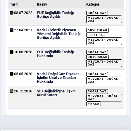
Tarih
Başlık
Kategori
08.07.2022
PUE Değişiklik Taslağı
DOĞAL GAZ
BÜLTENLER
Görüşe Açıldı
MEVZUAT - DOĞAL
GAZ
27.04.2021
Vadeli Elektrik Piyasası
DUYURULAR
DUYURULAR
Yöntemi Değişiklik Taslağı
ELEKTRIK
Görüşe Açıldı
MEVZUAT - DOĞAL
GAZ
10.06.2020
PUE Değişiklik Taslağı
DOĞAL GAZ
Hakkında
DUYURULAR
MEVZUAT - DOĞAL
GAZ
05.05.2020
Vadeli Doğal Gaz Piyasası
DOĞAL GAZ
İşletim Usul ve Esasları
MEVZUAT - DOĞAL
Hakkında
GAZ
28.12.2018
ŞİD Değişikliğine İlişkin
DOĞAL GAZ
Kurul Kararı
MEVZUAT - DOĞAL
GAZ
PIYASA