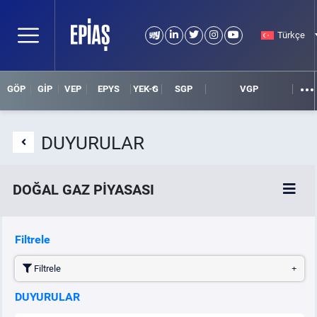
Türkçe
GÖP
GİP
VEP
EPYS
YEK-G
SGP
VGP
DUYURULAR
DOĞAL GAZ PİYASASI
SPOT DOĞAL GAZ PİYASASI
Filtrele
Filtrele
VADELİ DOĞAL GAZ PİYASASI
DUYURULAR
İLGİLİ DOKÜMANLAR