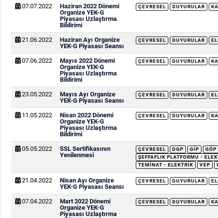
07.07.2022
Haziran 2022 Dönemi
ÇEVRESEL
DUYURULAR
KA
Organize YEK-G
Piyasası Uzlaştırma
Bildirimi
21.06.2022
Haziran Ayı Organize
ÇEVRESEL
DUYURULAR
EL
YEK-G Piyasası Seansı
07.06.2022
Mayıs 2022 Dönemi
ÇEVRESEL
DUYURULAR
KA
Organize YEK-G
Piyasası Uzlaştırma
Bildirimi
23.05.2022
Mayıs Ayı Organize
ÇEVRESEL
DUYURULAR
EL
YEK-G Piyasası Seansı
11.05.2022
Nisan 2022 Dönemi
ÇEVRESEL
DUYURULAR
KA
Organize YEK-G
Piyasası Uzlaştırma
Bildirimi
05.05.2022
SSL Sertifikasının
ÇEVRESEL
DGP
GİP
GÖP
Yenilenmesi
ŞEFFAFLIK PLATFORMU - ELEK
TEMINAT - ELEKTRIK
VEP
21.04.2022
Nisan Ayı Organize
ÇEVRESEL
DUYURULAR
EL
YEK-G Piyasası Seansı
07.04.2022
Mart 2022 Dönemi
ÇEVRESEL
DUYURULAR
KA
Organize YEK-G
Piyasası Uzlaştırma