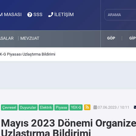
M MASASI
SSS
İLETİŞİM
ASALAR
MEVZUAT
GÖP
GİP
G Piyasası Uzlaştırma Bildirimi
07.06.2023 / 10:11
Çevresel
Duyurular
Elektrik
Piyasa
YEK-G
Mayıs 2023 Dönemi Organize
Uzlaştırma Bildirimi