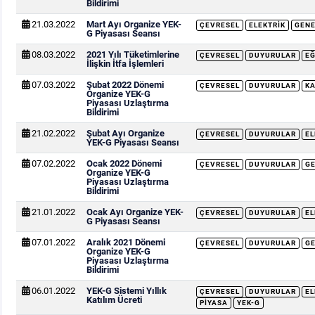
Bildirimi
21.03.2022
Mart Ayı Organize YEK-
ÇEVRESEL
ELEKTRIK
GENE
G Piyasası Seansı
08.03.2022
2021 Yılı Tüketimlerine
ÇEVRESEL
DUYURULAR
EĞ
İlişkin İtfa İşlemleri
07.03.2022
Şubat 2022 Dönemi
ÇEVRESEL
DUYURULAR
KA
Organize YEK-G
Piyasası Uzlaştırma
Bildirimi
21.02.2022
Şubat Ayı Organize
ÇEVRESEL
DUYURULAR
EL
YEK-G Piyasası Seansı
07.02.2022
Ocak 2022 Dönemi
ÇEVRESEL
DUYURULAR
G
Organize YEK-G
Piyasası Uzlaştırma
Bildirimi
21.01.2022
Ocak Ayı Organize YEK-
ÇEVRESEL
DUYURULAR
EL
G Piyasası Seansı
07.01.2022
Aralık 2021 Dönemi
ÇEVRESEL
DUYURULAR
G
Organize YEK-G
Piyasası Uzlaştırma
Bildirimi
06.01.2022
YEK-G Sistemi Yıllık
ÇEVRESEL
DUYURULAR
EL
Katılım Ücreti
PIYASA
YEK-G