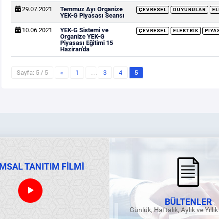
29.07.2021
Temmuz Ayı Organize
ÇEVRESEL
DUYURULAR
EL
YEK-G Piyasası Seansı
10.06.2021
YEK-G Sistemi ve
ÇEVRESEL
ELEKTRIK
PIYA
Organize YEK-G
Piyasası Eğitimi 15
Haziran’da
Sayfa: 5 / 5
«
1
…
3
4
5
MSAL TANITIM FİLMİ
BÜLTENLER
Günlük, Haftalık, Aylık ve Yıllı