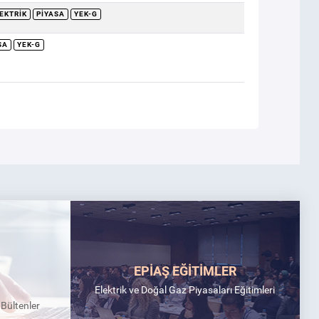
EKTRIK
PIYASA
YEK-G
SA
YEK-G
EPİAŞ EĞİTİMLER
Elektrik ve Doğal Gaz Piyasaları Eğitimleri
k Bültenler