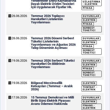
Yenilenebilir Enerji Kaynaklarına
UZLAŞTIRMA
Dayalı Elektrik Üretim Tesisleri
- ELEKTRIK
İçin Uygulanacak Fiyatlar Hk.
PIYASA
26.06.2026
Temmuz 2026 Toplayıcı
DUYURULAR
Hareketleri Listelerinin
ELEKTRIK
Yayınlanması
PIYASA
SERBEST
TÜKETICI
26.06.2026
Temmuz 2026 Dönemi Serbest
DUYURULAR
Tüketici Listelerinin
ELEKTRIK
Yayımlanması ve Ağustos 2026
PIYASA
Talep Döneminin Açılması
SERBEST
TÜKETICI
19.06.2026
Temmuz 2026 Serbest Tüketici
DUYURULAR
Hareketleri Ön Bildirimin
ELEKTRIK
Yayınlanması
PIYASA
SERBEST
TÜKETICI
19.06.2026
Bölgesel Mevsimsellik
ELEKTRIK
Katsayıları (Temmuz – Aralık
TEMINAT -
2026)
ELEKTRIK
17.06.2026
15 Temmuz Demokrasi ve Milli
DUYURULAR
Birlik Günü Elektrik Piyasası
ELEKTRIK
Avans Ödemesi Hakkında
FINANS -
ELEKTRIK