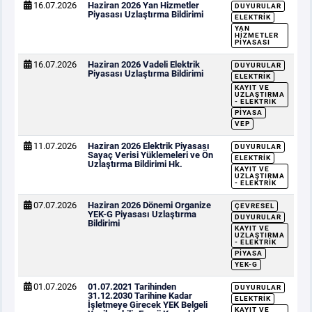
16.07.2026
Haziran 2026 Yan Hizmetler
DUYURULAR
Piyasası Uzlaştırma Bildirimi
ELEKTRIK
YAN
HIZMETLER
PIYASASI
16.07.2026
Haziran 2026 Vadeli Elektrik
DUYURULAR
Piyasası Uzlaştırma Bildirimi
ELEKTRIK
KAYIT VE
UZLAŞTIRMA
- ELEKTRIK
PIYASA
VEP
11.07.2026
Haziran 2026 Elektrik Piyasası
DUYURULAR
Sayaç Verisi Yüklemeleri ve Ön
ELEKTRIK
Uzlaştırma Bildirimi Hk.
KAYIT VE
UZLAŞTIRMA
- ELEKTRIK
07.07.2026
Haziran 2026 Dönemi Organize
ÇEVRESEL
YEK-G Piyasası Uzlaştırma
DUYURULAR
Bildirimi
KAYIT VE
UZLAŞTIRMA
- ELEKTRIK
PIYASA
YEK-G
01.07.2026
01.07.2021 Tarihinden
DUYURULAR
31.12.2030 Tarihine Kadar
ELEKTRIK
İşletmeye Girecek YEK Belgeli
KAYIT VE