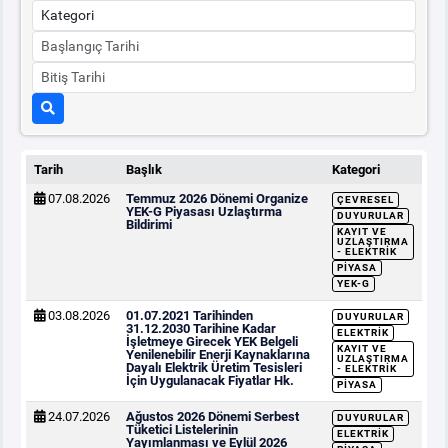
Tarih
Başlık
Kategori
07.08.2026
Temmuz 2026 Dönemi Organize
ÇEVRESEL
YEK-G Piyasası Uzlaştırma
DUYURULAR
Bildirimi
KAYIT VE
UZLAŞTIRMA
- ELEKTRIK
PIYASA
YEK-G
03.08.2026
01.07.2021 Tarihinden
DUYURULAR
31.12.2030 Tarihine Kadar
ELEKTRIK
İşletmeye Girecek YEK Belgeli
KAYIT VE
Yenilenebilir Enerji Kaynaklarına
UZLAŞTIRMA
Dayalı Elektrik Üretim Tesisleri
- ELEKTRIK
İçin Uygulanacak Fiyatlar Hk.
PIYASA
24.07.2026
Ağustos 2026 Dönemi Serbest
DUYURULAR
Tüketici Listelerinin
ELEKTRIK
Yayımlanması ve Eylül 2026