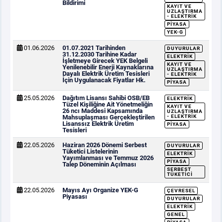
Bildirimi
KAYIT VE
UZLAŞTIRMA
- ELEKTRIK
PIYASA
YEK-G
01.06.2026
01.07.2021 Tarihinden
DUYURULAR
31.12.2030 Tarihine Kadar
ELEKTRIK
İşletmeye Girecek YEK Belgeli
KAYIT VE
Yenilenebilir Enerji Kaynaklarına
UZLAŞTIRMA
Dayalı Elektrik Üretim Tesisleri
- ELEKTRIK
İçin Uygulanacak Fiyatlar Hk.
PIYASA
25.05.2026
Dağıtım Lisansı Sahibi OSB/EB
ELEKTRIK
Tüzel Kişiliğine Ait Yönetmeliğin
KAYIT VE
26 ncı Maddesi Kapsamında
UZLAŞTIRMA
Mahsuplaşması Gerçekleştirilen
- ELEKTRIK
Lisanssız Elektrik Üretim
PIYASA
Tesisleri
22.05.2026
Haziran 2026 Dönemi Serbest
DUYURULAR
Tüketici Listelerinin
ELEKTRIK
Yayımlanması ve Temmuz 2026
PIYASA
Talep Döneminin Açılması
SERBEST
TÜKETICI
22.05.2026
Mayıs Ayı Organize YEK-G
ÇEVRESEL
Piyasası
DUYURULAR
ELEKTRIK
GENEL