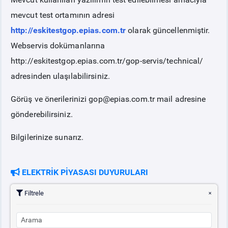
mevcut test ortamının adresi
PİYASA
KAYIT
SÜRECİ
http://eskitestgop.epias.com.tr
olarak güncellenmiştir.
Webservis dokümanlarına
SERBEST TÜKETİCİ
http://eskitestgop.epias.com.tr/gop-servis/technical/
adresinden ulaşılabilirsiniz.
MALİ UZLAŞTIRMA
Görüş ve önerilerinizi gop@epias.com.tr mail adresine
gönderebilirsiniz.
TEMİNAT
Bilgilerinize sunarız.
BÜLTENLER
ELEKTRİK PİYASASI DUYURULARI
DUYURULAR
Filtrele
BT HİZMET YÖNETİM SİSTEMİ POLİTİKAMIZ