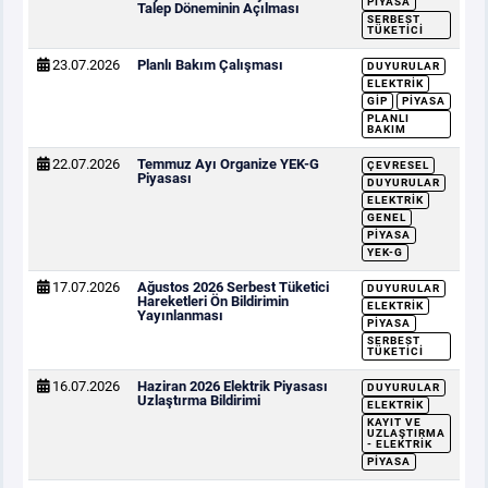
PIYASA
Talep Döneminin Açılması
SERBEST
TÜKETICI
23.07.2026
Planlı Bakım Çalışması
DUYURULAR
ELEKTRIK
GİP
PIYASA
PLANLI
BAKIM
22.07.2026
Temmuz Ayı Organize YEK-G
ÇEVRESEL
Piyasası
DUYURULAR
ELEKTRIK
GENEL
PIYASA
YEK-G
17.07.2026
Ağustos 2026 Serbest Tüketici
DUYURULAR
Hareketleri Ön Bildirimin
ELEKTRIK
Yayınlanması
PIYASA
SERBEST
TÜKETICI
16.07.2026
Haziran 2026 Elektrik Piyasası
DUYURULAR
Uzlaştırma Bildirimi
ELEKTRIK
KAYIT VE
UZLAŞTIRMA
- ELEKTRIK
PIYASA