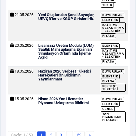
PIYASA
YEK-G
21.05.2026
Yeni Oluşturulan Sanal Sayaçlar,
DUYURULAR
UEVÇB’ler ve KGÜP Girişleri Hk.
ELEKTRIK
KAYIT VE
UZLAŞTIRMA
- ELEKTRIK
PIYASA
20.05.2026
Lisanssız Üretim Modülü (LÜM)
ELEKTRIK
Saatlik Mahsuplaşma Ekranları
KAYIT VE
Simülasyon Ortamında İşleme
UZLAŞTIRMA
Açıldı
- ELEKTRIK
PIYASA
18.05.2026
Haziran 2026 Serbest Tüketici
DUYURULAR
Hareketleri Ön Bildirimin
ELEKTRIK
Yayınlanması
PIYASA
SERBEST
TÜKETICI
15.05.2026
Nisan 2026 Yan Hizmetler
DUYURULAR
Piyasası Uzlaştırma Bildirimi
ELEKTRIK
GENEL
YAN
HIZMETLER
PIYASASI
Sayfa: 1 / 59
1
2
3
…
59
»