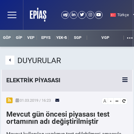
Türkçe
GÖP
GİP
VEP
EPYS
YEK-G
SGP
VGP
DUYURULAR
ELEKTRİK PİYASASI
SPOT ELEKTRİK PİYASALARI
01.03.2019 / 16:23
A
Mevcut gün öncesi piyasası test
ÖRNEK FİNANS BELGELERİ
ortamının adı değiştirilmiştir
VADELİ ELEKTRİK PİYASASI
Mevcut kullanılan yazılımın test edilebilmesi amacıyla