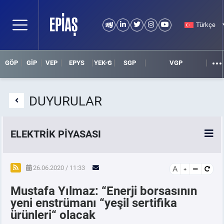
Türkçe
GÖP
GİP
VEP
EPYS
YEK-G
SGP
VGP
DUYURULAR
ELEKTRİK PİYASASI
SPOT ELEKTRİK PİYASALARI
26.06.2020 / 11:33
A
Mustafa Yılmaz: “Enerji borsasının
ÖRNEK FİNANS BELGELERİ
yeni enstrümanı “yeşil sertifika
ürünleri“ olacak
VADELİ ELEKTRİK PİYASASI