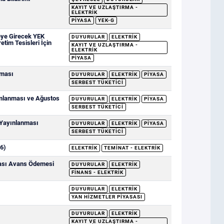
KAYIT VE UZLAŞTIRMA -
ELEKTRIK
PIYASA
YEK-G
eye Girecek YEK
DUYURULAR
ELEKTRIK
etim Tesisleri İçin
KAYIT VE UZLAŞTIRMA -
ELEKTRIK
PIYASA
nması
DUYURULAR
ELEKTRIK
PIYASA
SERBEST TÜKETICI
ımlanması ve Ağustos
DUYURULAR
ELEKTRIK
PIYASA
SERBEST TÜKETICI
 Yayınlanması
DUYURULAR
ELEKTRIK
PIYASA
SERBEST TÜKETICI
6)
ELEKTRIK
TEMINAT - ELEKTRIK
sası Avans Ödemesi
DUYURULAR
ELEKTRIK
FINANS - ELEKTRIK
DUYURULAR
ELEKTRIK
YAN HIZMETLER PIYASASI
DUYURULAR
ELEKTRIK
KAYIT VE UZLAŞTIRMA -