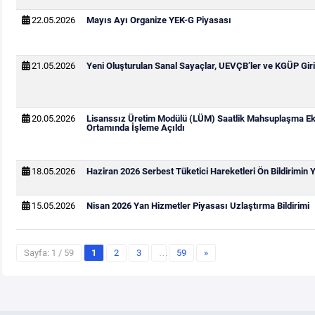
22.05.2026
Mayıs Ayı Organize YEK-G Piyasası
21.05.2026
Yeni Oluşturulan Sanal Sayaçlar, UEVÇB’ler ve KGÜP Giri
20.05.2026
Lisanssız Üretim Modülü (LÜM) Saatlik Mahsuplaşma Ek
Ortamında İşleme Açıldı
18.05.2026
Haziran 2026 Serbest Tüketici Hareketleri Ön Bildirimin
15.05.2026
Nisan 2026 Yan Hizmetler Piyasası Uzlaştırma Bildirimi
Sayfa: 1 / 59
1
2
3
…
59
»