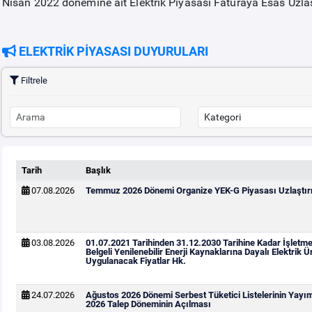
Nisan 2022 dönemine ait Elektrik Piyasası Faturaya Esas Uzlaş
ELEKTRİK PİYASASI DUYURULARI
Filtrele
Tarih
Başlık
07.08.2026
Temmuz 2026 Dönemi Organize YEK-G Piyasası Uzlaştırm
03.08.2026
01.07.2021 Tarihinden 31.12.2030 Tarihine Kadar İşletm
Belgeli Yenilenebilir Enerji Kaynaklarına Dayalı Elektrik Ür
Uygulanacak Fiyatlar Hk.
24.07.2026
Ağustos 2026 Dönemi Serbest Tüketici Listelerinin Yayı
2026 Talep Döneminin Açılması