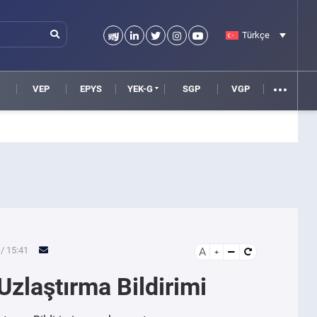
Türkçe
VEP
EPYS
YEK-G
SGP
VGP
/ 15:41
A
Uzlaştırma Bildirimi