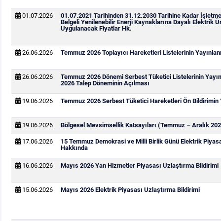
01.07.2026
01.07.2021 Tarihinden 31.12.2030 Tarihine Kadar İşletm
Belgeli Yenilenebilir Enerji Kaynaklarına Dayalı Elektrik Ür
Uygulanacak Fiyatlar Hk.
26.06.2026
Temmuz 2026 Toplayıcı Hareketleri Listelerinin Yayınla
26.06.2026
Temmuz 2026 Dönemi Serbest Tüketici Listelerinin Yay
2026 Talep Döneminin Açılması
19.06.2026
Temmuz 2026 Serbest Tüketici Hareketleri Ön Bildirimin
19.06.2026
Bölgesel Mevsimsellik Katsayıları (Temmuz – Aralık 202
17.06.2026
15 Temmuz Demokrasi ve Milli Birlik Günü Elektrik Piya
Hakkında
16.06.2026
Mayıs 2026 Yan Hizmetler Piyasası Uzlaştırma Bildirimi
15.06.2026
Mayıs 2026 Elektrik Piyasası Uzlaştırma Bildirimi