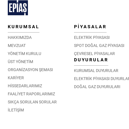
KURUMSAL
PİYASALAR
HAKKIMIZDA
ELEKTRİK PİYASASI
MEVZUAT
SPOT DOĞAL GAZ PİYASASI
YÖNETİM KURULU
ÇEVRESEL PİYASALAR
DUYURULAR
ÜST YÖNETİM
ORGANİZASYON ŞEMASI
KURUMSAL DUYURULAR
KARİYER
ELEKTRİK PİYASASI DUYURLA
HİSSEDARLARIMIZ
DOĞAL GAZ DUYURULARI
FAALİYET RAPORLARIMIZ
SIKÇA SORULAN SORULAR
İLETİŞİM