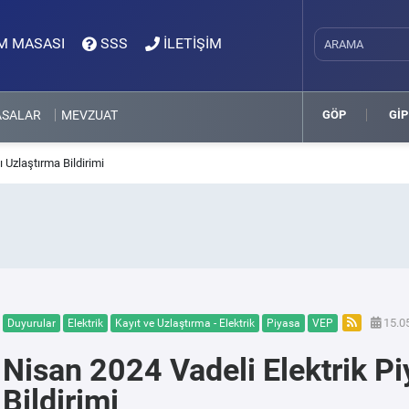
M MASASI
SSS
İLETİŞİM
ASALAR
MEVZUAT
GÖP
GİP
 Uzlaştırma Bildirimi
15.05
Duyurular
Elektrik
Kayıt ve Uzlaştırma - Elektrik
Piyasa
VEP
Nisan 2024 Vadeli Elektrik Pi
Bildirimi