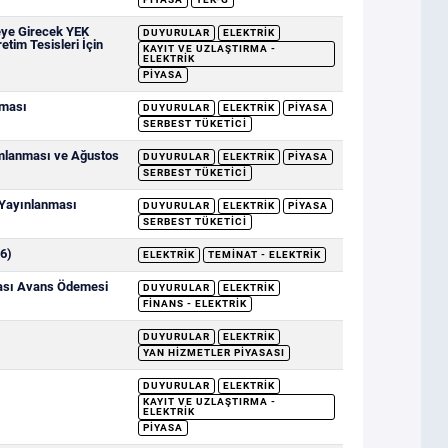
eye Girecek YEK
DUYURULAR
ELEKTRIK
etim Tesisleri İçin
KAYIT VE UZLAŞTIRMA -
ELEKTRIK
PIYASA
nması
DUYURULAR
ELEKTRIK
PIYASA
SERBEST TÜKETICI
ımlanması ve Ağustos
DUYURULAR
ELEKTRIK
PIYASA
SERBEST TÜKETICI
 Yayınlanması
DUYURULAR
ELEKTRIK
PIYASA
SERBEST TÜKETICI
6)
ELEKTRIK
TEMINAT - ELEKTRIK
sası Avans Ödemesi
DUYURULAR
ELEKTRIK
FINANS - ELEKTRIK
DUYURULAR
ELEKTRIK
YAN HIZMETLER PIYASASI
DUYURULAR
ELEKTRIK
KAYIT VE UZLAŞTIRMA -
ELEKTRIK
PIYASA