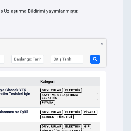
s Uzlaştırma Bildirimi yayımlanmıştır.
Kategori
eye Girecek YEK
DUYURULAR
ELEKTRIK
etim Tesisleri İçin
KAYIT VE UZLAŞTIRMA -
ELEKTRIK
PIYASA
mlanması ve Eylül
DUYURULAR
ELEKTRIK
PIYASA
SERBEST TÜKETICI
DUYURULAR
ELEKTRIK
GİP