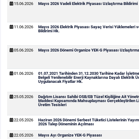
15.06.2026
Mayıs 2026 Vadeli Elektrik Piyasası Uzlaştırma Bildirimi
11.06.2026
Mayıs 2026 Elektrik Piyasası Sayaç Verisi Yüklemeleri 
Bildirimi Hk.
05.06.2026
Mayıs 2026 Dönemi Organize YEK-G Piyasası Uzlaştırma 
01.06.2026
01.07.2021 Tarihinden 31.12.2030 Tarihine Kadar İşletm
Belgeli Yenilenebilir Enerji Kaynaklarına Dayalı Elektrik Ür
Uygulanacak Fiyatlar Hk.
25.05.2026
Dağıtım Lisansı Sahibi OSB/EB Tüzel Kişiliğine Ait Yönetm
Maddesi Kapsamında Mahsuplaşması Gerçekleştirilen Li
Üretim Tesisleri
22.05.2026
Haziran 2026 Dönemi Serbest Tüketici Listelerinin Yay
2026 Talep Döneminin Açılması
22.05.2026
Mayıs Ayı Organize YEK-G Piyasası