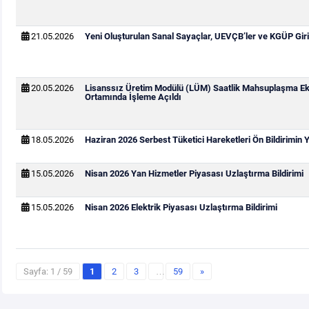
21.05.2026
Yeni Oluşturulan Sanal Sayaçlar, UEVÇB’ler ve KGÜP Giri
20.05.2026
Lisanssız Üretim Modülü (LÜM) Saatlik Mahsuplaşma Ek
Ortamında İşleme Açıldı
18.05.2026
Haziran 2026 Serbest Tüketici Hareketleri Ön Bildirimin
15.05.2026
Nisan 2026 Yan Hizmetler Piyasası Uzlaştırma Bildirimi
15.05.2026
Nisan 2026 Elektrik Piyasası Uzlaştırma Bildirimi
Sayfa: 1 / 59
1
2
3
…
59
»