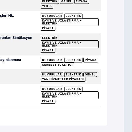
ELEKTRIK
GENEL
PIYASA
YEK-G
şleri Hk.
DUYURULAR
ELEKTRIK
KAYIT VE UZLAŞTIRMA -
ELEKTRIK
PIYASA
ranları Simülasyon
ELEKTRIK
KAYIT VE UZLAŞTIRMA -
ELEKTRIK
PIYASA
 Yayınlanması
DUYURULAR
ELEKTRIK
PIYASA
SERBEST TÜKETICI
DUYURULAR
ELEKTRIK
GENEL
YAN HIZMETLER PIYASASI
DUYURULAR
ELEKTRIK
KAYIT VE UZLAŞTIRMA -
ELEKTRIK
PIYASA