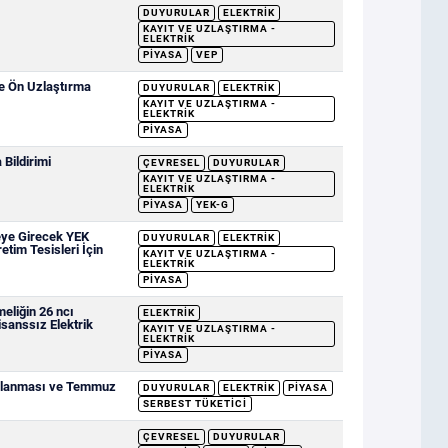
DUYURULAR
ELEKTRIK
KAYIT VE UZLAŞTIRMA -
ELEKTRIK
PIYASA
VEP
ve Ön Uzlaştırma
DUYURULAR
ELEKTRIK
KAYIT VE UZLAŞTIRMA -
ELEKTRIK
PIYASA
Bildirimi
ÇEVRESEL
DUYURULAR
KAYIT VE UZLAŞTIRMA -
ELEKTRIK
PIYASA
YEK-G
eye Girecek YEK
DUYURULAR
ELEKTRIK
etim Tesisleri İçin
KAYIT VE UZLAŞTIRMA -
ELEKTRIK
PIYASA
eliğin 26 ncı
ELEKTRIK
sanssız Elektrik
KAYIT VE UZLAŞTIRMA -
ELEKTRIK
PIYASA
ımlanması ve Temmuz
DUYURULAR
ELEKTRIK
PIYASA
SERBEST TÜKETICI
ÇEVRESEL
DUYURULAR