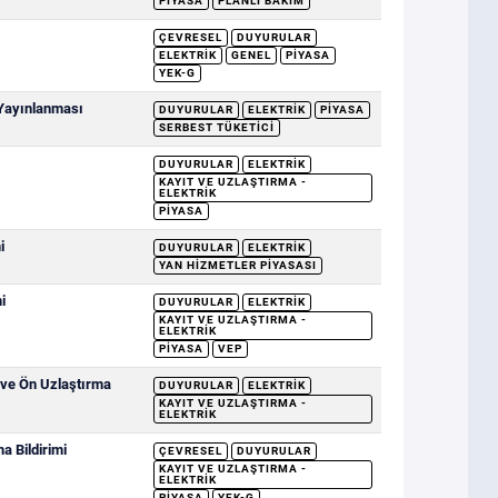
PIYASA
PLANLI BAKIM
ÇEVRESEL
DUYURULAR
ELEKTRIK
GENEL
PIYASA
YEK-G
 Yayınlanması
DUYURULAR
ELEKTRIK
PIYASA
SERBEST TÜKETICI
DUYURULAR
ELEKTRIK
KAYIT VE UZLAŞTIRMA -
ELEKTRIK
PIYASA
i
DUYURULAR
ELEKTRIK
YAN HIZMETLER PIYASASI
i
DUYURULAR
ELEKTRIK
KAYIT VE UZLAŞTIRMA -
ELEKTRIK
PIYASA
VEP
 ve Ön Uzlaştırma
DUYURULAR
ELEKTRIK
KAYIT VE UZLAŞTIRMA -
ELEKTRIK
 Bildirimi
ÇEVRESEL
DUYURULAR
KAYIT VE UZLAŞTIRMA -
ELEKTRIK
PIYASA
YEK-G