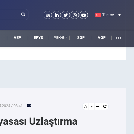
Türkçe
VEP
EPYS
YEK-G
SGP
VGP
.2024 / 08:41
A
yasası Uzlaştırma