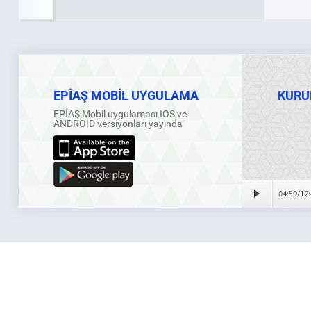
EPİAŞ MOBİL UYGULAMA
KURU
EPİAŞ Mobil uygulaması IOS ve
ANDROID versiyonları yayında