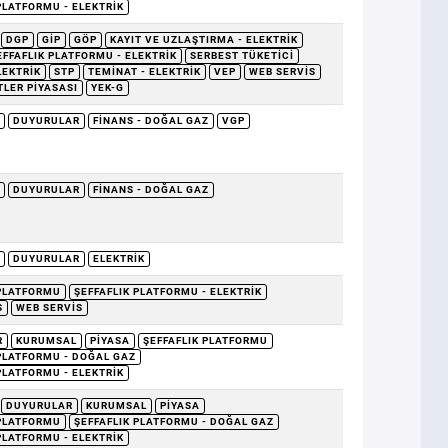
PLATFORMU - ELEKTRIK
DGP
GİP
GÖP
KAYIT VE UZLAŞTIRMA - ELEKTRIK
EFFAFLIK PLATFORMU - ELEKTRIK
SERBEST TÜKETICI
LEKTRIK
STP
TEMINAT - ELEKTRIK
VEP
WEB SERVIS
TLER PIYASASI
YEK-G
DUYURULAR
FINANS - DOĞAL GAZ
VGP
DUYURULAR
FINANS - DOĞAL GAZ
DUYURULAR
ELEKTRIK
 PLATFORMU
ŞEFFAFLIK PLATFORMU - ELEKTRIK
S
WEB SERVIS
R
KURUMSAL
PIYASA
ŞEFFAFLIK PLATFORMU
 PLATFORMU - DOĞAL GAZ
PLATFORMU - ELEKTRIK
DUYURULAR
KURUMSAL
PIYASA
 PLATFORMU
ŞEFFAFLIK PLATFORMU - DOĞAL GAZ
PLATFORMU - ELEKTRIK