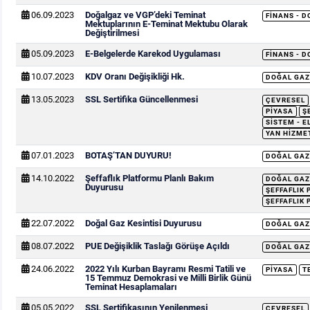
06.09.2023
Doğalgaz ve VGP’deki Teminat
FINANS - 
Mektuplarının E-Teminat Mektubu Olarak
Değiştirilmesi
05.09.2023
E-Belgelerde Karekod Uygulaması
FINANS - 
10.07.2023
KDV Oranı Değişikliği Hk.
DOĞAL GAZ
13.05.2023
SSL Sertifika Güncellenmesi
ÇEVRESEL
PIYASA
Ş
SISTEM - E
YAN HIZME
07.01.2023
BOTAŞ’TAN DUYURU!
DOĞAL GAZ
14.10.2022
Şeffaflık Platformu Planlı Bakım
DOĞAL GAZ
Duyurusu
ŞEFFAFLIK
ŞEFFAFLIK 
22.07.2022
Doğal Gaz Kesintisi Duyurusu
DOĞAL GAZ
08.07.2022
PUE Değişiklik Taslağı Görüşe Açıldı
DOĞAL GAZ
24.06.2022
2022 Yılı Kurban Bayramı Resmi Tatili ve
PIYASA
T
15 Temmuz Demokrasi ve Milli Birlik Günü
Teminat Hesaplamaları
05.05.2022
SSL Sertifikasının Yenilenmesi
ÇEVRESEL