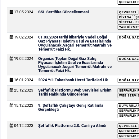
ŞEFFAFLIK 
17.05.2024
SSL Sertifika Güncellenmesi
ÇEVRESEL
PIYASA
Ş
SISTEM - E
YAN HIZME
19.02.2024
01.03.2024 tarihi itibariyle Vadeli Doğal
DOĞAL GAZ
Gaz Piyasası İşletim Usul ve Esaslarında
Uygulanacak Asgari Temerrüt Matrahı ve
Temerrüt Faizi Hk.
19.02.2024
Organize Toptan Doğal Gaz Satış
DOĞAL GAZ
Piyasası İşletim Usul ve Esaslarında
Uygulanacak Asgari Temerrüt Matrahı ve
Temerrüt Faizi Hk.
16.01.2024
2024 Yılı Takasbank Ücret Tarifeleri Hk.
DOĞAL GAZ
25.12.2023
Şeffaflık Platformu Web Servisleri Erişim
ŞEFFAFLIK
Tarihi Hakkında Güncelleme
WEB SERVI
15.12.2023
9. Şeffaflık Çalıştayı Geniş Katılımla
DUYURULA
Gerçekleşti
ŞEFFAFLIK
ŞEFFAFLIK 
04.12.2023
Şeffaflık Platformu 2.0. Canlıya Alındı
ÇEVRESEL
ŞEFFAFLIK
ŞEFFAFLIK 