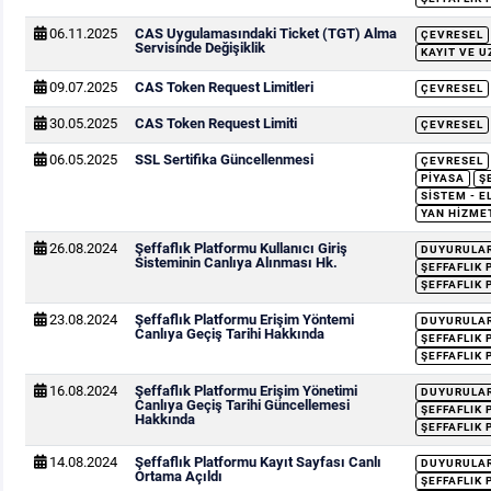
06.11.2025
CAS Uygulamasındaki Ticket (TGT) Alma
ÇEVRESEL
Servisinde Değişiklik
KAYIT VE U
09.07.2025
CAS Token Request Limitleri
ÇEVRESEL
30.05.2025
CAS Token Request Limiti
ÇEVRESEL
06.05.2025
SSL Sertifika Güncellenmesi
ÇEVRESEL
PIYASA
Ş
SISTEM - E
YAN HIZME
26.08.2024
Şeffaflık Platformu Kullanıcı Giriş
DUYURULA
Sisteminin Canlıya Alınması Hk.
ŞEFFAFLIK
ŞEFFAFLIK 
23.08.2024
Şeffaflık Platformu Erişim Yöntemi
DUYURULA
Canlıya Geçiş Tarihi Hakkında
ŞEFFAFLIK
ŞEFFAFLIK 
16.08.2024
Şeffaflık Platformu Erişim Yönetimi
DUYURULA
Canlıya Geçiş Tarihi Güncellemesi
ŞEFFAFLIK
Hakkında
ŞEFFAFLIK 
14.08.2024
Şeffaflık Platformu Kayıt Sayfası Canlı
DUYURULA
Ortama Açıldı
ŞEFFAFLIK