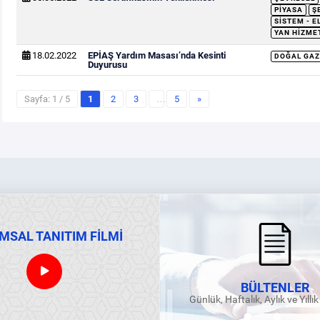
PIYASA
Ş
SISTEM - E
YAN HIZME
18.02.2022
EPİAŞ Yardım Masası’nda Kesinti
DOĞAL GAZ
Duyurusu
Sayfa: 1 / 5
1
2
3
…
5
»
MSAL TANITIM FİLMİ
BÜLTENLER
Günlük, Haftalık, Aylık ve Yıllı