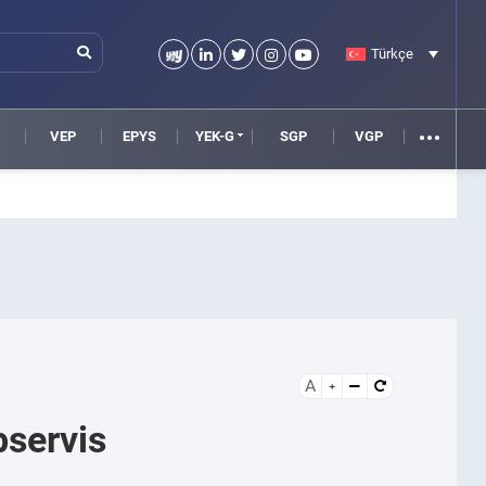
Türkçe
VEP
EPYS
YEK-G
SGP
VGP
A
bservis