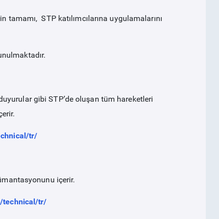
erin tamamı, STP katılımcılarına uygulamalarını
unulmaktadır.
, duyurular gibi STP’de oluşan tüm hareketleri
erir.
chnical/tr/
kümantasyonunu içerir.
/technical/tr/