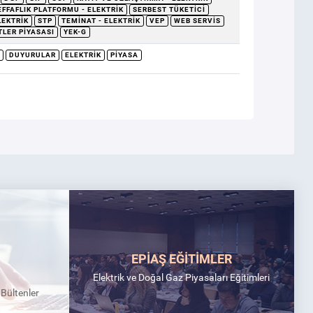
EFFAFLIK PLATFORMU - ELEKTRIK
SERBEST TÜKETICI
LEKTRIK
STP
TEMINAT - ELEKTRIK
VEP
WEB SERVIS
TLER PIYASASI
YEK-G
DUYURULAR
ELEKTRIK
PIYASA
EPİAŞ EĞİTİMLER
Elektrik ve Doğal Gaz Piyasaları Eğitimleri
k Bültenler