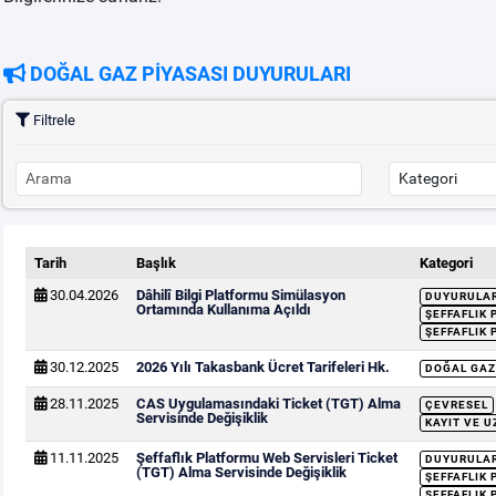
DOĞAL GAZ PİYASASI DUYURULARI
Filtrele
Tarih
Başlık
Kategori
30.04.2026
Dâhilî Bilgi Platformu Simülasyon
DUYURULA
Ortamında Kullanıma Açıldı
ŞEFFAFLIK
ŞEFFAFLIK 
30.12.2025
2026 Yılı Takasbank Ücret Tarifeleri Hk.
DOĞAL GAZ
28.11.2025
CAS Uygulamasındaki Ticket (TGT) Alma
ÇEVRESEL
Servisinde Değişiklik
KAYIT VE U
11.11.2025
Şeffaflık Platformu Web Servisleri Ticket
DUYURULA
(TGT) Alma Servisinde Değişiklik
ŞEFFAFLIK
ŞEFFAFLIK 