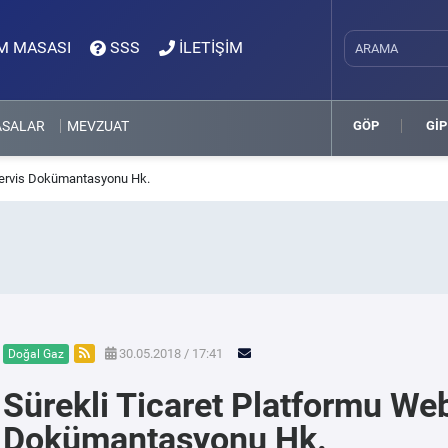
M MASASI
SSS
İLETİŞİM
ASALAR
MEVZUAT
GÖP
GİP
servis Dokümantasyonu Hk.
30.05.2018 / 17:41
Doğal Gaz
Sürekli Ticaret Platformu We
Dokümantasyonu Hk.