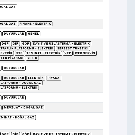
DOĞAL GAZ
DOĞAL GAZ
FINANS - ELEKTRIK
DUYURULAR
GENEL
DGP
GİP
GÖP
KAYIT VE UZLAŞTIRMA - ELEKTRIK
EFFAFLIK PLATFORMU - ELEKTRIK
SERBEST TÜKETICI
LEKTRIK
STP
TEMINAT - ELEKTRIK
VEP
WEB SERVIS
TLER PIYASASI
YEK-G
DUYURULAR
DUYURULAR
ELEKTRIK
PIYASA
 PLATFORMU - DOĞAL GAZ
PLATFORMU - ELEKTRIK
DUYURULAR
MEVZUAT - DOĞAL GAZ
EMINAT - DOĞAL GAZ
DGP
GİP
GÖP
KAYIT VE UZLAŞTIRMA - ELEKTRIK