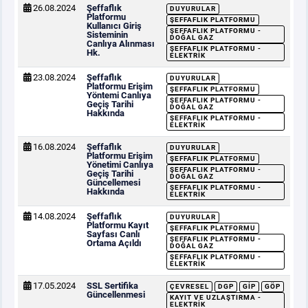
26.08.2024
Şeffaflık
DUYURULAR
Platformu
ŞEFFAFLIK PLATFORMU
Kullanıcı Giriş
ŞEFFAFLIK PLATFORMU -
Sisteminin
DOĞAL GAZ
Canlıya Alınması
ŞEFFAFLIK PLATFORMU -
Hk.
ELEKTRIK
23.08.2024
Şeffaflık
DUYURULAR
Platformu Erişim
ŞEFFAFLIK PLATFORMU
Yöntemi Canlıya
ŞEFFAFLIK PLATFORMU -
Geçiş Tarihi
DOĞAL GAZ
Hakkında
ŞEFFAFLIK PLATFORMU -
ELEKTRIK
16.08.2024
Şeffaflık
DUYURULAR
Platformu Erişim
ŞEFFAFLIK PLATFORMU
Yönetimi Canlıya
ŞEFFAFLIK PLATFORMU -
Geçiş Tarihi
DOĞAL GAZ
Güncellemesi
ŞEFFAFLIK PLATFORMU -
Hakkında
ELEKTRIK
14.08.2024
Şeffaflık
DUYURULAR
Platformu Kayıt
ŞEFFAFLIK PLATFORMU
Sayfası Canlı
ŞEFFAFLIK PLATFORMU -
Ortama Açıldı
DOĞAL GAZ
ŞEFFAFLIK PLATFORMU -
ELEKTRIK
17.05.2024
SSL Sertifika
ÇEVRESEL
DGP
GİP
GÖP
Güncellenmesi
KAYIT VE UZLAŞTIRMA -
ELEKTRIK