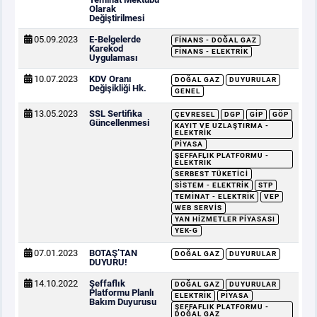
Olarak
Değiştirilmesi
05.09.2023
E-Belgelerde
FINANS - DOĞAL GAZ
Karekod
FINANS - ELEKTRIK
Uygulaması
10.07.2023
KDV Oranı
DOĞAL GAZ
DUYURULAR
Değişikliği Hk.
GENEL
13.05.2023
SSL Sertifika
ÇEVRESEL
DGP
GİP
GÖP
Güncellenmesi
KAYIT VE UZLAŞTIRMA -
ELEKTRIK
PIYASA
ŞEFFAFLIK PLATFORMU -
ELEKTRIK
SERBEST TÜKETICI
SISTEM - ELEKTRIK
STP
TEMINAT - ELEKTRIK
VEP
WEB SERVIS
YAN HIZMETLER PIYASASI
YEK-G
07.01.2023
BOTAŞ’TAN
DOĞAL GAZ
DUYURULAR
DUYURU!
14.10.2022
Şeffaflık
DOĞAL GAZ
DUYURULAR
Platformu Planlı
ELEKTRIK
PIYASA
Bakım Duyurusu
ŞEFFAFLIK PLATFORMU -
DOĞAL GAZ