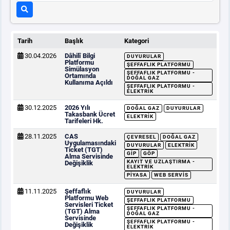
Tarih
Başlık
Kategori
30.04.2026
Dâhilî Bilgi
DUYURULAR
Platformu
ŞEFFAFLIK PLATFORMU
Simülasyon
ŞEFFAFLIK PLATFORMU -
Ortamında
DOĞAL GAZ
Kullanıma Açıldı
ŞEFFAFLIK PLATFORMU -
ELEKTRIK
30.12.2025
2026 Yılı
DOĞAL GAZ
DUYURULAR
Takasbank Ücret
ELEKTRIK
Tarifeleri Hk.
28.11.2025
CAS
ÇEVRESEL
DOĞAL GAZ
Uygulamasındaki
DUYURULAR
ELEKTRIK
Ticket (TGT)
GİP
GÖP
Alma Servisinde
KAYIT VE UZLAŞTIRMA -
Değişiklik
ELEKTRIK
PIYASA
WEB SERVIS
11.11.2025
Şeffaflık
DUYURULAR
Platformu Web
ŞEFFAFLIK PLATFORMU
Servisleri Ticket
ŞEFFAFLIK PLATFORMU -
(TGT) Alma
DOĞAL GAZ
Servisinde
ŞEFFAFLIK PLATFORMU -
Değişiklik
ELEKTRIK