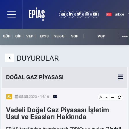
Türkçe
GÖP
GİP
VEP
EPYS
YEK-G
SGP
VGP
DUYURULAR
DOĞAL GAZ PİYASASI
SPOT DOĞAL GAZ PİYASASI
05.05.2020 / 14:16
A
Vadeli Doğal Gaz Piyasası İşletim
VADELİ DOĞAL GAZ PİYASASI
Usul ve Esasları Hakkında
İLGİLİ DOKÜMANLAR
EPİAŞ tarafından hazırlanarak EPDK’ya sunulan
“Vadeli