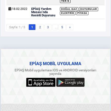
YEK-G
18.02.2022
EPİAŞ Yardım
DOĞAL GAZ
DUYURULAR
Masası’nda
ELEKTRIK
PIYASA
Kesinti Duyurusu
Sayfa: 1 / 5
1
2
3
…
5
»
EPİAŞ MOBİL UYGULAMA
EPİAŞ Mobil uygulaması IOS ve ANDROID versiyonları
yayında