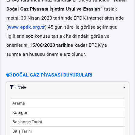
Doğal Gaz Piyasası İşletim Usul ve Esasları”
taslak
BÜLTENLER
metni, 30 Nisan 2020 tarihinde EPDK internet sitesinde
(
www.epdk.org.tr
) 45 gün süre ile görüşe açılmıştır.
DUYURULAR
İlgililerin söz konusu taslak hakkındaki görüş ve
önerilerini,
15/06/2020 tarihine kadar
EPDK’ya
sunmaları hususu önemle arz olunur.
DOĞAL GAZ PİYASASI DUYURULARI
Filtrele