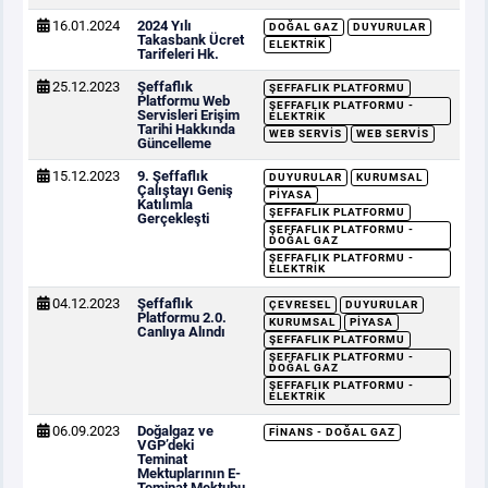
16.01.2024
2024 Yılı
DOĞAL GAZ
DUYURULAR
Takasbank Ücret
ELEKTRIK
Tarifeleri Hk.
25.12.2023
Şeffaflık
ŞEFFAFLIK PLATFORMU
Platformu Web
ŞEFFAFLIK PLATFORMU -
Servisleri Erişim
ELEKTRIK
Tarihi Hakkında
WEB SERVIS
WEB SERVIS
Güncelleme
15.12.2023
9. Şeffaflık
DUYURULAR
KURUMSAL
Çalıştayı Geniş
PIYASA
Katılımla
ŞEFFAFLIK PLATFORMU
Gerçekleşti
ŞEFFAFLIK PLATFORMU -
DOĞAL GAZ
ŞEFFAFLIK PLATFORMU -
ELEKTRIK
04.12.2023
Şeffaflık
ÇEVRESEL
DUYURULAR
Platformu 2.0.
KURUMSAL
PIYASA
Canlıya Alındı
ŞEFFAFLIK PLATFORMU
ŞEFFAFLIK PLATFORMU -
DOĞAL GAZ
ŞEFFAFLIK PLATFORMU -
ELEKTRIK
06.09.2023
Doğalgaz ve
FINANS - DOĞAL GAZ
VGP’deki
Teminat
Mektuplarının E-
Teminat Mektubu