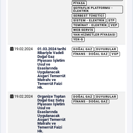
PIYASA
ŞEFFAFLIK PLATFORMU -
ELEKTRIK
SERBEST TÜKETICI
SISTEM - ELEKTRIK
STP
TEMINAT - ELEKTRIK
VEP
WEB SERVIS
YAN HIZMETLER PIYASASI
YEK-G
19.02.2024
01.03.2024 tarihi
DOĞAL GAZ
DUYURULAR
itibariyle Vadeli
FINANS - DOĞAL GAZ
VGP
Doğal Gaz
Piyasası İşletim
Usul ve
Esaslarında
Uygulanacak
Asgari Temerrüt
Matrahı ve
Temerrüt Faizi
Hk.
19.02.2024
Organize Toptan
DOĞAL GAZ
DUYURULAR
Doğal Gaz Satış
FINANS - DOĞAL GAZ
Piyasası İşletim
Usul ve
Esaslarında
Uygulanacak
Asgari Temerrüt
Matrahı ve
Temerrüt Faizi
Hk.