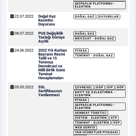
ŞEFFAFLIK PLATFORMU -
ELEKTRIK
22.07.2022
Doğal Gaz
DOĞAL GAZ
DUYURULAR
Kesintisi
Duyurusu
08.07.2022
PUE Değişiklik
DOĞAL GAZ
Taslağı Görüşe
MEVZUAT - DOĞAL GAZ
Açıldı
24.06.2022
2022 Yılı Kurban
PIYASA
Bayramı Resmi
TEMINAT - DOĞAL GAZ
Tatili ve 15
Temmuz
Demokrasi ve
Milli Birlik Günü
Teminat
Hesaplamaları
05.05.2022
SSL
ÇEVRESEL
DGP
GİP
GÖP
Sertifikasının
KAYIT VE UZLAŞTIRMA -
Yenilenmesi
ELEKTRIK
PIYASA
ŞEFFAFLIK PLATFORMU -
ELEKTRIK
SERBEST TÜKETICI
SISTEM - ELEKTRIK
STP
TEMINAT - ELEKTRIK
VEP
WEB SERVIS
YAN HIZMETLER PIYASASI