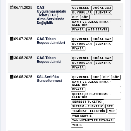
06.11.2025
CAS
ÇEVRESEL
DOĞAL GAZ
Uygulamasındaki
DUYURULAR
ELEKTRIK
Ticket (TGT)
GİP
GÖP
Alma Servisinde
KAYIT VE UZLAŞTIRMA -
Değişiklik
ELEKTRIK
PIYASA
WEB SERVIS
09.07.2025
CAS Token
ÇEVRESEL
DOĞAL GAZ
Request Limitleri
DUYURULAR
ELEKTRIK
PIYASA
30.05.2025
CAS Token
ÇEVRESEL
DOĞAL GAZ
Request Limiti
DUYURULAR
ELEKTRIK
PIYASA
06.05.2025
SSL Sertifika
ÇEVRESEL
DGP
GİP
GÖP
Güncellenmesi
KAYIT VE UZLAŞTIRMA -
ELEKTRIK
PIYASA
ŞEFFAFLIK PLATFORMU -
ELEKTRIK
SERBEST TÜKETICI
SISTEM - ELEKTRIK
STP
TEMINAT - ELEKTRIK
VEP
WEB SERVIS
YAN HIZMETLER PIYASASI
YEK-G