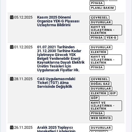
PIYASA
PLANLI BAKIM
05.12.2025
Kasım 2025 Dönemi
ÇEVRESEL
Organize YEK-G Piyasası
DUYURULAR
Uzlaştırma Bildirimi
KAYIT VE
UZLAŞTIRMA -
ELEKTRIK
PIYASA
YEK-G
01.12.2025
01.07.2021 Tarihinden
DUYURULAR
31.12.2030 Tarihine Kadar
ELEKTRIK
İşletmeye Girecek YEK
KAYIT VE
Belgeli Yenilenebilir Enerji
UZLAŞTIRMA -
Kaynaklarına Dayalı Elektrik
ELEKTRIK
Üretim Tesisleri İçin
PIYASA
Uygulanacak Fiyatlar Hk.
28.11.2025
CAS Uygulamasındaki
ÇEVRESEL
Ticket (TGT) Alma
DOĞAL GAZ
Servisinde Değişiklik
DUYURULAR
ELEKTRIK
GİP
GÖP
KAYIT VE
UZLAŞTIRMA -
ELEKTRIK
PIYASA
WEB SERVIS
26.11.2025
Aralık 2025 Toplayıcı
DUYURULAR
Hareketleri Listelerinin