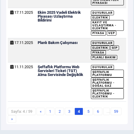
PIYASASI
17.11.2025
Ekim 2025 Vadeli Elektrik
DUYURULAR
Piyasası Uzlaştırma
ELEKTRIK
Bildirimi
KAYIT VE
UZLAŞTIRMA -
ELEKTRIK
PIYASA
VEP
17.11.2025
Planlı Bakım Çalışması
DUYURULAR
ELEKTRIK
GİP
PIYASA
PLANLI BAKIM
11.11.2025
Şeffaflık Platformu Web
DUYURULAR
Servisleri Ticket (TGT)
ŞEFFAFLIK
Alma Servisinde Değişiklik
PLATFORMU
ŞEFFAFLIK
PLATFORMU -
DOĞAL GAZ
ŞEFFAFLIK
PLATFORMU -
ELEKTRIK
Sayfa: 4 / 59
«
1
2
3
4
5
6
…
59
»