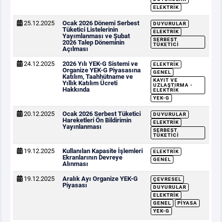
ELEKTRIK
25.12.2025
Ocak 2026 Dönemi Serbest
DUYURULAR
Tüketici Listelerinin
ELEKTRIK
Yayımlanması ve Şubat
SERBEST
2026 Talep Döneminin
TÜKETICI
Açılması
24.12.2025
2026 Yılı YEK-G Sistemi ve
ELEKTRIK
Organize YEK-G Piyasasına
GENEL
Katılım, Taahhütname ve
KAYIT VE
Yıllık Katılım Ücreti
UZLAŞTIRMA -
Hakkında
ELEKTRIK
YEK-G
20.12.2025
Ocak 2026 Serbest Tüketici
DUYURULAR
Hareketleri Ön Bildirimin
ELEKTRIK
Yayınlanması
SERBEST
TÜKETICI
19.12.2025
Kullanılan Kapasite İşlemleri
ELEKTRIK
Ekranlarının Devreye
GENEL
Alınması
19.12.2025
Aralık Ayı Organize YEK-G
ÇEVRESEL
Piyasası
DUYURULAR
ELEKTRIK
GENEL
PIYASA
YEK-G