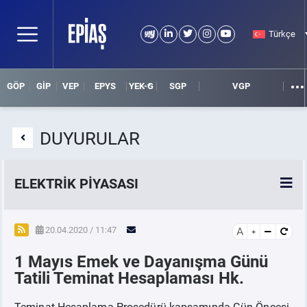
Türkçe
GÖP
GİP
VEP
EPYS
YEK-G
SGP
VGP
DUYURULAR
ELEKTRİK PİYASASI
SPOT ELEKTRİK PİYASALARI
20.04.2020 / 11:47
A
1 Mayıs Emek ve Dayanışma Günü
ÖRNEK FİNANS BELGELERİ
Tatili Teminat Hesaplaması Hk.
VADELİ ELEKTRİK PİYASASI
Teminat Hesaplama Prosedürü kapsamında Gün Öncesi