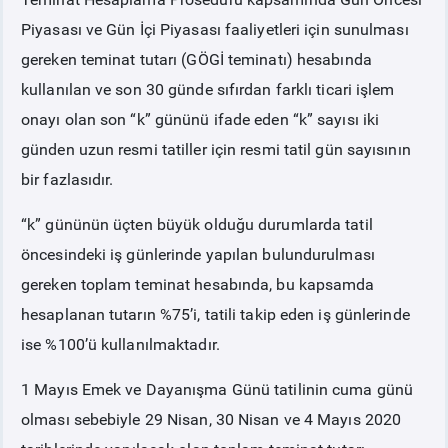
Piyasası ve Gün İçi Piyasası faaliyetleri için sunulması
PİYASA
KAYIT
SÜRECİ
gereken teminat tutarı (GÖGİ teminatı) hesabında
kullanılan ve son 30 günde sıfırdan farklı ticari işlem
SERBEST TÜKETİCİ
onayı olan son “k” gününü ifade eden “k” sayısı iki
günden uzun resmi tatiller için resmi tatil gün sayısının
MALİ UZLAŞTIRMA
bir fazlasıdır.
“k” gününün üçten büyük olduğu durumlarda tatil
TEMİNAT
öncesindeki iş günlerinde yapılan bulundurulması
gereken toplam teminat hesabında, bu kapsamda
BÜLTENLER
hesaplanan tutarın %75’i, tatili takip eden iş günlerinde
DUYURULAR
ise %100’ü kullanılmaktadır.
1 Mayıs Emek ve Dayanışma Günü tatilinin cuma günü
BT HİZMET YÖNETİM SİSTEMİ POLİTİKAMIZ
olması sebebiyle 29 Nisan, 30 Nisan ve 4 Mayıs 2020