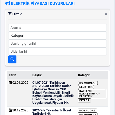
ELEKTRİK PİYASASI DUYURULARI
Filtrele
Tarih
Başlık
Kategori
02.01.2026
01.07.2021 Tarihinden
DUYURULAR
31.12.2030 Tarihine Kadar
ELEKTRIK
İşletmeye Girecek YEK
KAYIT VE
Belgeli Yenilenebilir Enerji
UZLAŞTIRMA -
Kaynaklarına Dayalı Elektrik
ELEKTRIK
Üretim Tesisleri İçin
PIYASA
Uygulanacak Fiyatlar Hk.
30.12.2025
2026 Yılı Takasbank Ücret
DOĞAL GAZ
Tarifeleri Hk.
DUYURULAR