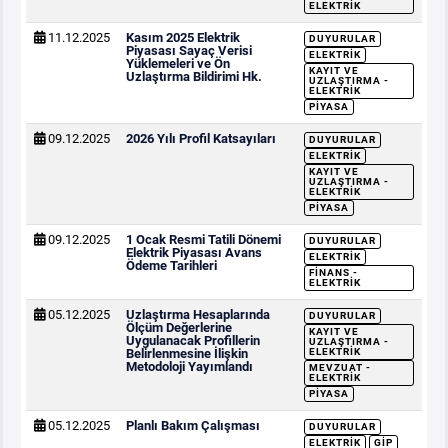
ELEKTRIK
11.12.2025
Kasım 2025 Elektrik
DUYURULAR
Piyasası Sayaç Verisi
ELEKTRIK
Yüklemeleri ve Ön
KAYIT VE
Uzlaştırma Bildirimi Hk.
UZLAŞTIRMA -
ELEKTRIK
PIYASA
09.12.2025
2026 Yılı Profil Katsayıları
DUYURULAR
ELEKTRIK
KAYIT VE
UZLAŞTIRMA -
ELEKTRIK
PIYASA
09.12.2025
1 Ocak Resmi Tatili Dönemi
DUYURULAR
Elektrik Piyasası Avans
ELEKTRIK
Ödeme Tarihleri
FINANS -
ELEKTRIK
05.12.2025
Uzlaştırma Hesaplarında
DUYURULAR
Ölçüm Değerlerine
KAYIT VE
Uygulanacak Profillerin
UZLAŞTIRMA -
Belirlenmesine İlişkin
ELEKTRIK
Metodoloji Yayımlandı
MEVZUAT -
ELEKTRIK
PIYASA
05.12.2025
Planlı Bakım Çalışması
DUYURULAR
ELEKTRIK
GİP