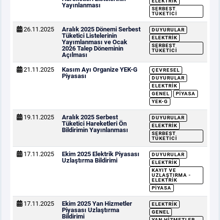
ELEKTRIK
Yayınlanması
SERBEST
TÜKETICI
26.11.2025
Aralık 2025 Dönemi Serbest
DUYURULAR
Tüketici Listelerinin
ELEKTRIK
Yayımlanması ve Ocak
SERBEST
2026 Talep Döneminin
TÜKETICI
Açılması
21.11.2025
Kasım Ayı Organize YEK-G
ÇEVRESEL
Piyasası
DUYURULAR
ELEKTRIK
GENEL
PIYASA
YEK-G
19.11.2025
Aralık 2025 Serbest
DUYURULAR
Tüketici Hareketleri Ön
ELEKTRIK
Bildirimin Yayınlanması
SERBEST
TÜKETICI
17.11.2025
Ekim 2025 Elektrik Piyasası
DUYURULAR
Uzlaştırma Bildirimi
ELEKTRIK
KAYIT VE
UZLAŞTIRMA -
ELEKTRIK
PIYASA
17.11.2025
Ekim 2025 Yan Hizmetler
ELEKTRIK
Piyasası Uzlaştırma
GENEL
Bildirimi
YAN HIZMETLER