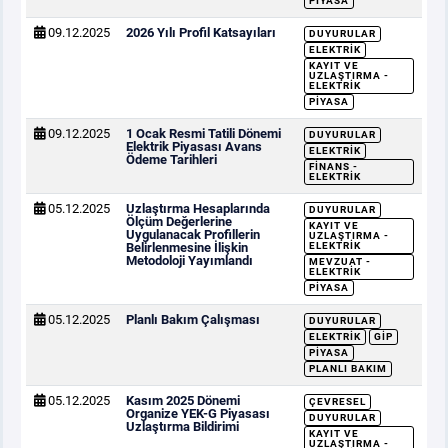
PIYASA
09.12.2025
2026 Yılı Profil Katsayıları
DUYURULAR
ELEKTRIK
KAYIT VE
UZLAŞTIRMA -
ELEKTRIK
PIYASA
09.12.2025
1 Ocak Resmi Tatili Dönemi
DUYURULAR
Elektrik Piyasası Avans
ELEKTRIK
Ödeme Tarihleri
FINANS -
ELEKTRIK
05.12.2025
Uzlaştırma Hesaplarında
DUYURULAR
Ölçüm Değerlerine
KAYIT VE
Uygulanacak Profillerin
UZLAŞTIRMA -
Belirlenmesine İlişkin
ELEKTRIK
Metodoloji Yayımlandı
MEVZUAT -
ELEKTRIK
PIYASA
05.12.2025
Planlı Bakım Çalışması
DUYURULAR
ELEKTRIK
GİP
PIYASA
PLANLI BAKIM
05.12.2025
Kasım 2025 Dönemi
ÇEVRESEL
Organize YEK-G Piyasası
DUYURULAR
Uzlaştırma Bildirimi
KAYIT VE
UZLAŞTIRMA -