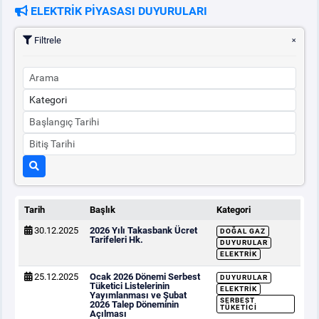
ELEKTRİK PİYASASI DUYURULARI
Filtrele
Tarih
Başlık
Kategori
30.12.2025
2026 Yılı Takasbank Ücret
DOĞAL GAZ
Tarifeleri Hk.
DUYURULAR
ELEKTRIK
25.12.2025
Ocak 2026 Dönemi Serbest
DUYURULAR
Tüketici Listelerinin
ELEKTRIK
Yayımlanması ve Şubat
SERBEST
2026 Talep Döneminin
TÜKETICI
Açılması