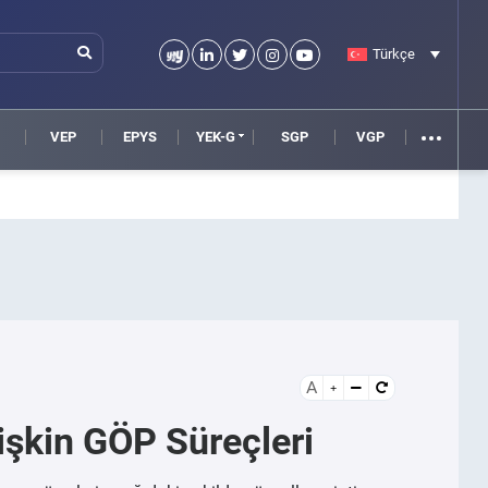
Türkçe
VEP
EPYS
YEK-G
SGP
VGP
A
işkin GÖP Süreçleri