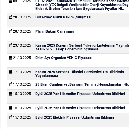
03.11.2025
01.07.2021 Tarihinden 31.12.2030 Tarihine Kadar İşletm
Girecek YEK Belgeli Yenilenebilir Enerji Kaynaklarına Day
Elektrik Üretim Tesisleri İçin Uygulanacak Fiyatlar Hk.
28.10.2025
Düzeltme: Planlı Bakım Çalışması
28.10.2025
Planlı Bakım Çalışması
23.10.2025
Kasım 2025 Dönemi Serbest Tüketici Listelerinin Yayım
Aralık 2025 Talep Döneminin Açılması
21.10.2025
Ekim Ayı Organize YEK-G Piyasası
17.10.2025
Kasım 2025 Serbest Tüketici Hareketleri Ön Bildirimin
Yayınlanması
17.10.2025
29 Ekim Cumhuriyet Bayramı Teminat Hesaplamaları Hk
15.10.2025
Eylül 2025 Yan Hizmetler Piyasası Uzlaştırma Bildirimi
15.10.2025
Eylül 2025 Yan Hizmetler Piyasası Uzlaştırma Bildirimi
15.10.2025
Eylül 2025 Elektrik Piyasası Uzlaştırma Bildirimi