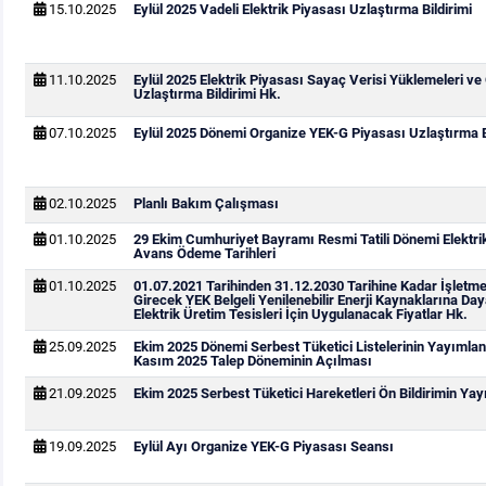
15.10.2025
Eylül 2025 Vadeli Elektrik Piyasası Uzlaştırma Bildirimi
11.10.2025
Eylül 2025 Elektrik Piyasası Sayaç Verisi Yüklemeleri ve
Uzlaştırma Bildirimi Hk.
07.10.2025
Eylül 2025 Dönemi Organize YEK-G Piyasası Uzlaştırma B
02.10.2025
Planlı Bakım Çalışması
01.10.2025
29 Ekim Cumhuriyet Bayramı Resmi Tatili Dönemi Elektri
Avans Ödeme Tarihleri
01.10.2025
01.07.2021 Tarihinden 31.12.2030 Tarihine Kadar İşletm
Girecek YEK Belgeli Yenilenebilir Enerji Kaynaklarına Day
Elektrik Üretim Tesisleri İçin Uygulanacak Fiyatlar Hk.
25.09.2025
Ekim 2025 Dönemi Serbest Tüketici Listelerinin Yayımla
Kasım 2025 Talep Döneminin Açılması
21.09.2025
Ekim 2025 Serbest Tüketici Hareketleri Ön Bildirimin Ya
19.09.2025
Eylül Ayı Organize YEK-G Piyasası Seansı