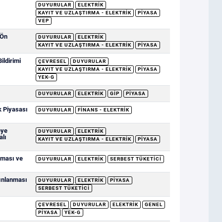
DUYURULAR
ELEKTRIK
KAYIT VE UZLAŞTIRMA - ELEKTRIK
PIYASA
VEP
 Ön
DUYURULAR
ELEKTRIK
KAYIT VE UZLAŞTIRMA - ELEKTRIK
PIYASA
ildirimi
ÇEVRESEL
DUYURULAR
KAYIT VE UZLAŞTIRMA - ELEKTRIK
PIYASA
YEK-G
DUYURULAR
ELEKTRIK
GİP
PIYASA
k Piyasası
DUYURULAR
FINANS - ELEKTRIK
eye
DUYURULAR
ELEKTRIK
alı
KAYIT VE UZLAŞTIRMA - ELEKTRIK
PIYASA
nması ve
DUYURULAR
ELEKTRIK
SERBEST TÜKETICI
yınlanması
DUYURULAR
ELEKTRIK
PIYASA
SERBEST TÜKETICI
ÇEVRESEL
DUYURULAR
ELEKTRIK
GENEL
PIYASA
YEK-G