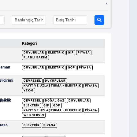
Kategori
DUYURULAR
ELEKTRIK
GİP
PIYASA
PLANLI BAKIM
 Zaman
DUYURULAR
ELEKTRIK
GÖP
PIYASA
ildirimi
ÇEVRESEL
DUYURULAR
KAYIT VE UZLAŞTIRMA - ELEKTRIK
PIYASA
YEK-G
şiklik
ÇEVRESEL
DOĞAL GAZ
DUYURULAR
ELEKTRIK
GİP
GÖP
KAYIT VE UZLAŞTIRMA - ELEKTRIK
PIYASA
WEB SERVIS
yasa
ELEKTRIK
PIYASA