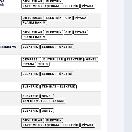
eye
DUYURULAR
ELEKTRIK
alı
KAYIT VE UZLAŞTIRMA - ELEKTRIK
PIYASA
DUYURULAR
ELEKTRIK
GİP
PIYASA
PLANLI BAKIM
DUYURULAR
ELEKTRIK
GİP
PIYASA
PLANLI BAKIM
lanması ve
ELEKTRIK
SERBEST TÜKETICI
ÇEVRESEL
DUYURULAR
ELEKTRIK
GENEL
PIYASA
YEK-G
ELEKTRIK
SERBEST TÜKETICI
.
ELEKTRIK
TEMINAT - ELEKTRIK
ELEKTRIK
GENEL
YAN HIZMETLER PIYASASI
ELEKTRIK
GENEL
DUYURULAR
ELEKTRIK
KAYIT VE UZLAŞTIRMA - ELEKTRIK
PIYASA