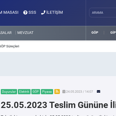
M MASASI
SSS
İLETİŞİM
ASALAR
MEVZUAT
GÖP
GİP
GÖP Süreçleri
24.05.2023 / 14:07
Duyurular
Elektrik
GÖP
Piyasa
25.05.2023 Teslim Gününe İl