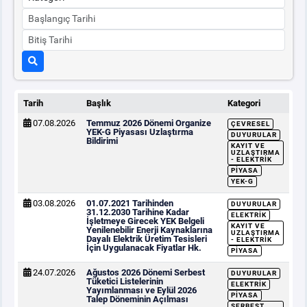
Tarih
Başlık
Kategori
07.08.2026
Temmuz 2026 Dönemi Organize
ÇEVRESEL
YEK-G Piyasası Uzlaştırma
DUYURULAR
Bildirimi
KAYIT VE
UZLAŞTIRMA
- ELEKTRIK
PIYASA
YEK-G
03.08.2026
01.07.2021 Tarihinden
DUYURULAR
31.12.2030 Tarihine Kadar
ELEKTRIK
İşletmeye Girecek YEK Belgeli
KAYIT VE
Yenilenebilir Enerji Kaynaklarına
UZLAŞTIRMA
Dayalı Elektrik Üretim Tesisleri
- ELEKTRIK
İçin Uygulanacak Fiyatlar Hk.
PIYASA
24.07.2026
Ağustos 2026 Dönemi Serbest
DUYURULAR
Tüketici Listelerinin
ELEKTRIK
Yayımlanması ve Eylül 2026
PIYASA
Talep Döneminin Açılması
SERBEST