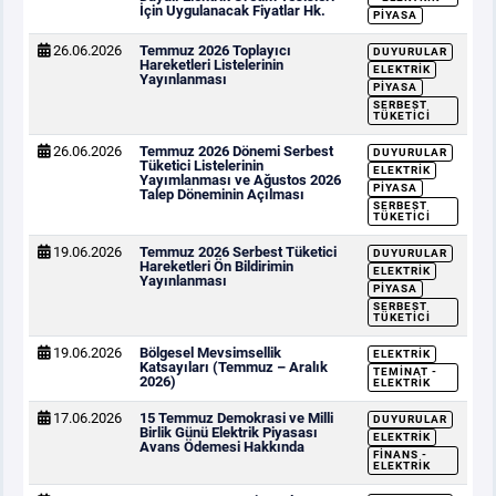
İçin Uygulanacak Fiyatlar Hk.
PIYASA
26.06.2026
Temmuz 2026 Toplayıcı
DUYURULAR
Hareketleri Listelerinin
ELEKTRIK
Yayınlanması
PIYASA
SERBEST
TÜKETICI
26.06.2026
Temmuz 2026 Dönemi Serbest
DUYURULAR
Tüketici Listelerinin
ELEKTRIK
Yayımlanması ve Ağustos 2026
PIYASA
Talep Döneminin Açılması
SERBEST
TÜKETICI
19.06.2026
Temmuz 2026 Serbest Tüketici
DUYURULAR
Hareketleri Ön Bildirimin
ELEKTRIK
Yayınlanması
PIYASA
SERBEST
TÜKETICI
19.06.2026
Bölgesel Mevsimsellik
ELEKTRIK
Katsayıları (Temmuz – Aralık
TEMINAT -
2026)
ELEKTRIK
17.06.2026
15 Temmuz Demokrasi ve Milli
DUYURULAR
Birlik Günü Elektrik Piyasası
ELEKTRIK
Avans Ödemesi Hakkında
FINANS -
ELEKTRIK