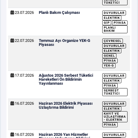
TÜKETICI
23.07.2026
Planlı Bakım Çalışması
DUYURULAR
ELEKTRIK
GİP
PIYASA
PLANLI
BAKIM
22.07.2026
Temmuz Ayı Organize YEK-G
ÇEVRESEL
Piyasası
DUYURULAR
ELEKTRIK
GENEL
PIYASA
YEK-G
17.07.2026
Ağustos 2026 Serbest Tüketici
DUYURULAR
Hareketleri Ön Bildirimin
ELEKTRIK
Yayınlanması
PIYASA
SERBEST
TÜKETICI
16.07.2026
Haziran 2026 Elektrik Piyasası
DUYURULAR
Uzlaştırma Bildirimi
ELEKTRIK
KAYIT VE
UZLAŞTIRMA
- ELEKTRIK
PIYASA
16.07.2026
Haziran 2026 Yan Hizmetler
DUYURULAR