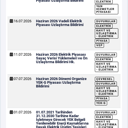
Piyasası Uzlaştırma Bildirimi
ELEKTRIK
YAN
HIZMETLER
PIYASASI
16.07.2026
Haziran 2026 Vadeli Elektrik
DUYURULAR
Piyasası Uzlaştırma Bildirimi
ELEKTRIK
KAYIT VE
UZLAŞTIRMA
- ELEKTRIK
PIYASA
VEP
11.07.2026
Haziran 2026 Elektrik Piyasası
DUYURULAR
Sayaç Verisi Yüklemeleri ve Ön
ELEKTRIK
Uzlaştırma Bildirimi Hk.
KAYIT VE
UZLAŞTIRMA
- ELEKTRIK
07.07.2026
Haziran 2026 Dönemi Organize
ÇEVRESEL
YEK-G Piyasası Uzlaştırma
DUYURULAR
Bildirimi
KAYIT VE
UZLAŞTIRMA
- ELEKTRIK
PIYASA
YEK-G
01.07.2026
01.07.2021 Tarihinden
DUYURULAR
31.12.2030 Tarihine Kadar
ELEKTRIK
İşletmeye Girecek YEK Belgeli
KAYIT VE
Yenilenebilir Enerji Kaynaklarına
UZLAŞTIRMA
Dayalı Elektrik Üretim Tesisleri
- ELEKTRIK