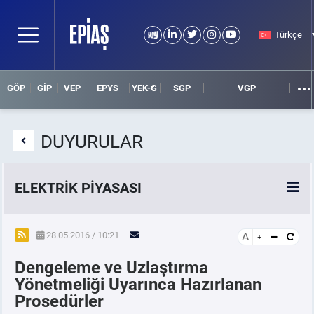
Türkçe
GÖP
GİP
VEP
EPYS
YEK-G
SGP
VGP
DUYURULAR
ELEKTRİK PİYASASI
SPOT ELEKTRİK PİYASALARI
28.05.2016 / 10:21
A
Dengeleme ve Uzlaştırma
ÖRNEK FİNANS BELGELERİ
Yönetmeliği Uyarınca Hazırlanan
Prosedürler
VADELİ ELEKTRİK PİYASASI