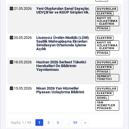
21.05.2026
Yeni Oluşturulan Sanal Sayaçlar,
DUYURULAR
UEVÇB’ler ve KGÜP Girişleri Hk.
ELEKTRIK
KAYIT VE
UZLAŞTIRMA
- ELEKTRIK
PIYASA
20.05.2026
Lisanssız Üretim Modülü (LÜM)
ELEKTRIK
Saatlik Mahsuplaşma Ekranları
KAYIT VE
Simülasyon Ortamında İşleme
UZLAŞTIRMA
Açıldı
- ELEKTRIK
PIYASA
18.05.2026
Haziran 2026 Serbest Tüketici
DUYURULAR
Hareketleri Ön Bildirimin
ELEKTRIK
Yayınlanması
PIYASA
SERBEST
TÜKETICI
15.05.2026
Nisan 2026 Yan Hizmetler
DUYURULAR
Piyasası Uzlaştırma Bildirimi
ELEKTRIK
GENEL
YAN
HIZMETLER
PIYASASI
Sayfa: 1 / 59
1
2
3
…
59
»