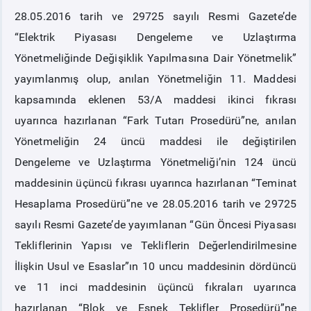
28.05.2016 tarih ve 29725 sayılı Resmi Gazete’de
PİYASA
KAYIT
SÜRECİ
“Elektrik Piyasası Dengeleme ve Uzlaştırma
Yönetmeliğinde Değişiklik Yapılmasına Dair Yönetmelik”
SERBEST TÜKETİCİ
yayımlanmış olup, anılan Yönetmeliğin 11. Maddesi
kapsamında eklenen 53/A maddesi ikinci fıkrası
MALİ UZLAŞTIRMA
uyarınca hazırlanan “Fark Tutarı Prosedürü”ne, anılan
Yönetmeliğin 24 üncü maddesi ile değiştirilen
TEMİNAT
Dengeleme ve Uzlaştırma Yönetmeliği’nin 124 üncü
maddesinin üçüncü fıkrası uyarınca hazırlanan “Teminat
BÜLTENLER
Hesaplama Prosedürü”ne ve 28.05.2016 tarih ve 29725
sayılı Resmi Gazete’de yayımlanan “Gün Öncesi Piyasası
DUYURULAR
Tekliflerinin Yapısı ve Tekliflerin Değerlendirilmesine
İlişkin Usul ve Esaslar”ın 10 uncu maddesinin dördüncü
BT HİZMET YÖNETİM SİSTEMİ POLİTİKAMIZ
ve 11 inci maddesinin üçüncü fıkraları uyarınca
hazırlanan “Blok ve Esnek Teklifler Prosedürü”ne