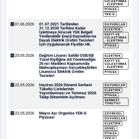
UZLAŞTIRMA
- ELEKTRIK
PIYASA
YEK-G
01.06.2026
01.07.2021 Tarihinden
DUYURULAR
31.12.2030 Tarihine Kadar
ELEKTRIK
İşletmeye Girecek YEK Belgeli
KAYIT VE
Yenilenebilir Enerji Kaynaklarına
UZLAŞTIRMA
Dayalı Elektrik Üretim Tesisleri
- ELEKTRIK
İçin Uygulanacak Fiyatlar Hk.
PIYASA
25.05.2026
Dağıtım Lisansı Sahibi OSB/EB
ELEKTRIK
Tüzel Kişiliğine Ait Yönetmeliğin
KAYIT VE
26 ncı Maddesi Kapsamında
UZLAŞTIRMA
Mahsuplaşması Gerçekleştirilen
- ELEKTRIK
Lisanssız Elektrik Üretim
PIYASA
Tesisleri
22.05.2026
Haziran 2026 Dönemi Serbest
DUYURULAR
Tüketici Listelerinin
ELEKTRIK
Yayımlanması ve Temmuz 2026
PIYASA
Talep Döneminin Açılması
SERBEST
TÜKETICI
22.05.2026
Mayıs Ayı Organize YEK-G
ÇEVRESEL
Piyasası
DUYURULAR
ELEKTRIK
GENEL
PIYASA
YEK-G