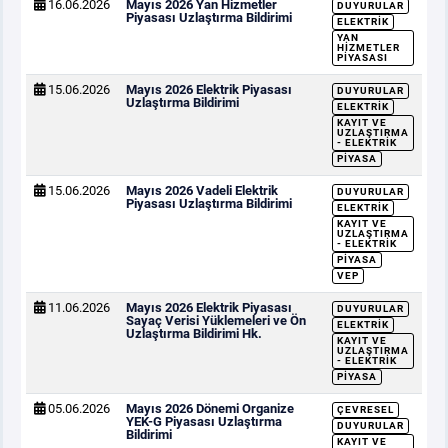
16.06.2026
Mayıs 2026 Yan Hizmetler
DUYURULAR
Piyasası Uzlaştırma Bildirimi
ELEKTRIK
YAN
HIZMETLER
PIYASASI
15.06.2026
Mayıs 2026 Elektrik Piyasası
DUYURULAR
Uzlaştırma Bildirimi
ELEKTRIK
KAYIT VE
UZLAŞTIRMA
- ELEKTRIK
PIYASA
15.06.2026
Mayıs 2026 Vadeli Elektrik
DUYURULAR
Piyasası Uzlaştırma Bildirimi
ELEKTRIK
KAYIT VE
UZLAŞTIRMA
- ELEKTRIK
PIYASA
VEP
11.06.2026
Mayıs 2026 Elektrik Piyasası
DUYURULAR
Sayaç Verisi Yüklemeleri ve Ön
ELEKTRIK
Uzlaştırma Bildirimi Hk.
KAYIT VE
UZLAŞTIRMA
- ELEKTRIK
PIYASA
05.06.2026
Mayıs 2026 Dönemi Organize
ÇEVRESEL
YEK-G Piyasası Uzlaştırma
DUYURULAR
Bildirimi
KAYIT VE