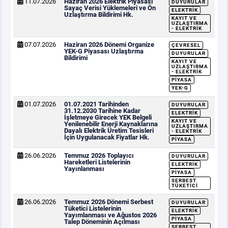
11.07.2026
Haziran 2026 Elektrik Piyasası
DUYURULAR
Sayaç Verisi Yüklemeleri ve Ön
ELEKTRIK
Uzlaştırma Bildirimi Hk.
KAYIT VE
UZLAŞTIRMA
- ELEKTRIK
07.07.2026
Haziran 2026 Dönemi Organize
ÇEVRESEL
YEK-G Piyasası Uzlaştırma
DUYURULAR
Bildirimi
KAYIT VE
UZLAŞTIRMA
- ELEKTRIK
PIYASA
YEK-G
01.07.2026
01.07.2021 Tarihinden
DUYURULAR
31.12.2030 Tarihine Kadar
ELEKTRIK
İşletmeye Girecek YEK Belgeli
KAYIT VE
Yenilenebilir Enerji Kaynaklarına
UZLAŞTIRMA
Dayalı Elektrik Üretim Tesisleri
- ELEKTRIK
İçin Uygulanacak Fiyatlar Hk.
PIYASA
26.06.2026
Temmuz 2026 Toplayıcı
DUYURULAR
Hareketleri Listelerinin
ELEKTRIK
Yayınlanması
PIYASA
SERBEST
TÜKETICI
26.06.2026
Temmuz 2026 Dönemi Serbest
DUYURULAR
Tüketici Listelerinin
ELEKTRIK
Yayımlanması ve Ağustos 2026
PIYASA
Talep Döneminin Açılması
SERBEST