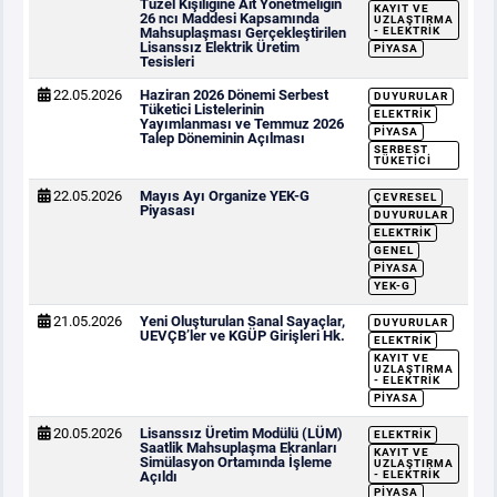
Tüzel Kişiliğine Ait Yönetmeliğin
KAYIT VE
26 ncı Maddesi Kapsamında
UZLAŞTIRMA
Mahsuplaşması Gerçekleştirilen
- ELEKTRIK
Lisanssız Elektrik Üretim
PIYASA
Tesisleri
22.05.2026
Haziran 2026 Dönemi Serbest
DUYURULAR
Tüketici Listelerinin
ELEKTRIK
Yayımlanması ve Temmuz 2026
PIYASA
Talep Döneminin Açılması
SERBEST
TÜKETICI
22.05.2026
Mayıs Ayı Organize YEK-G
ÇEVRESEL
Piyasası
DUYURULAR
ELEKTRIK
GENEL
PIYASA
YEK-G
21.05.2026
Yeni Oluşturulan Sanal Sayaçlar,
DUYURULAR
UEVÇB’ler ve KGÜP Girişleri Hk.
ELEKTRIK
KAYIT VE
UZLAŞTIRMA
- ELEKTRIK
PIYASA
20.05.2026
Lisanssız Üretim Modülü (LÜM)
ELEKTRIK
Saatlik Mahsuplaşma Ekranları
KAYIT VE
Simülasyon Ortamında İşleme
UZLAŞTIRMA
Açıldı
- ELEKTRIK
PIYASA