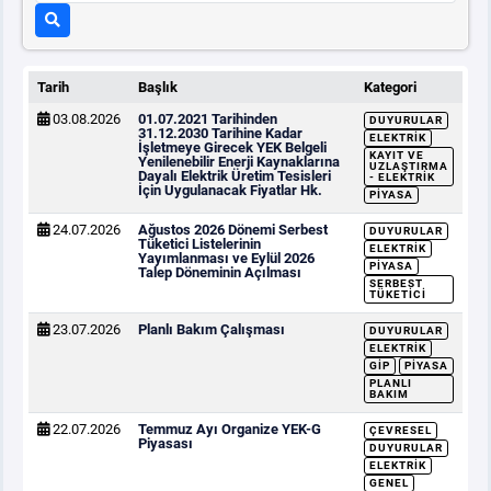
Tarih
Başlık
Kategori
03.08.2026
01.07.2021 Tarihinden
DUYURULAR
31.12.2030 Tarihine Kadar
ELEKTRIK
İşletmeye Girecek YEK Belgeli
KAYIT VE
Yenilenebilir Enerji Kaynaklarına
UZLAŞTIRMA
Dayalı Elektrik Üretim Tesisleri
- ELEKTRIK
İçin Uygulanacak Fiyatlar Hk.
PIYASA
24.07.2026
Ağustos 2026 Dönemi Serbest
DUYURULAR
Tüketici Listelerinin
ELEKTRIK
Yayımlanması ve Eylül 2026
PIYASA
Talep Döneminin Açılması
SERBEST
TÜKETICI
23.07.2026
Planlı Bakım Çalışması
DUYURULAR
ELEKTRIK
GİP
PIYASA
PLANLI
BAKIM
22.07.2026
Temmuz Ayı Organize YEK-G
ÇEVRESEL
Piyasası
DUYURULAR
ELEKTRIK
GENEL