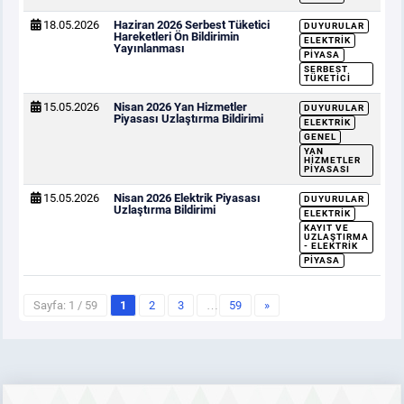
18.05.2026
Haziran 2026 Serbest Tüketici
DUYURULAR
Hareketleri Ön Bildirimin
ELEKTRIK
Yayınlanması
PIYASA
SERBEST
TÜKETICI
15.05.2026
Nisan 2026 Yan Hizmetler
DUYURULAR
Piyasası Uzlaştırma Bildirimi
ELEKTRIK
GENEL
YAN
HIZMETLER
PIYASASI
15.05.2026
Nisan 2026 Elektrik Piyasası
DUYURULAR
Uzlaştırma Bildirimi
ELEKTRIK
KAYIT VE
UZLAŞTIRMA
- ELEKTRIK
PIYASA
Sayfa: 1 / 59
1
2
3
…
59
»