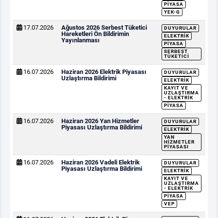
PIYASA
YEK-G
17.07.2026
Ağustos 2026 Serbest Tüketici
DUYURULAR
Hareketleri Ön Bildirimin
ELEKTRIK
Yayınlanması
PIYASA
SERBEST
TÜKETICI
16.07.2026
Haziran 2026 Elektrik Piyasası
DUYURULAR
Uzlaştırma Bildirimi
ELEKTRIK
KAYIT VE
UZLAŞTIRMA
- ELEKTRIK
PIYASA
16.07.2026
Haziran 2026 Yan Hizmetler
DUYURULAR
Piyasası Uzlaştırma Bildirimi
ELEKTRIK
YAN
HIZMETLER
PIYASASI
16.07.2026
Haziran 2026 Vadeli Elektrik
DUYURULAR
Piyasası Uzlaştırma Bildirimi
ELEKTRIK
KAYIT VE
UZLAŞTIRMA
- ELEKTRIK
PIYASA
VEP