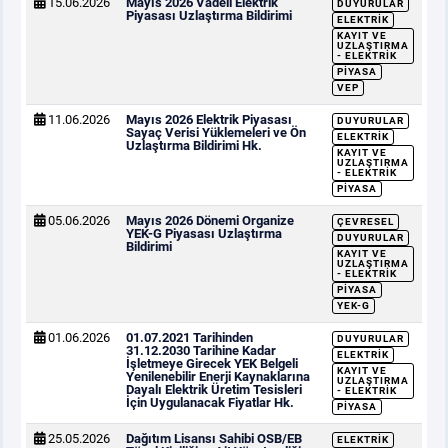
15.06.2026
Mayıs 2026 Vadeli Elektrik
DUYURULAR
Piyasası Uzlaştırma Bildirimi
ELEKTRIK
KAYIT VE
UZLAŞTIRMA
- ELEKTRIK
PIYASA
VEP
11.06.2026
Mayıs 2026 Elektrik Piyasası
DUYURULAR
Sayaç Verisi Yüklemeleri ve Ön
ELEKTRIK
Uzlaştırma Bildirimi Hk.
KAYIT VE
UZLAŞTIRMA
- ELEKTRIK
PIYASA
05.06.2026
Mayıs 2026 Dönemi Organize
ÇEVRESEL
YEK-G Piyasası Uzlaştırma
DUYURULAR
Bildirimi
KAYIT VE
UZLAŞTIRMA
- ELEKTRIK
PIYASA
YEK-G
01.06.2026
01.07.2021 Tarihinden
DUYURULAR
31.12.2030 Tarihine Kadar
ELEKTRIK
İşletmeye Girecek YEK Belgeli
KAYIT VE
Yenilenebilir Enerji Kaynaklarına
UZLAŞTIRMA
Dayalı Elektrik Üretim Tesisleri
- ELEKTRIK
İçin Uygulanacak Fiyatlar Hk.
PIYASA
25.05.2026
Dağıtım Lisansı Sahibi OSB/EB
ELEKTRIK