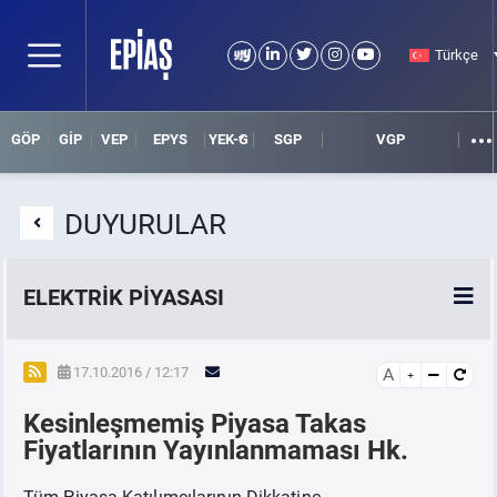
Türkçe
GÖP
GİP
VEP
EPYS
YEK-G
SGP
VGP
DUYURULAR
ELEKTRİK PİYASASI
SPOT ELEKTRİK PİYASALARI
17.10.2016 / 12:17
A
Kesinleşmemiş Piyasa Takas
ÖRNEK FİNANS BELGELERİ
Fiyatlarının Yayınlanmaması Hk.
VADELİ ELEKTRİK PİYASASI
Tüm Piyasa Katılımcılarının Dikkatine