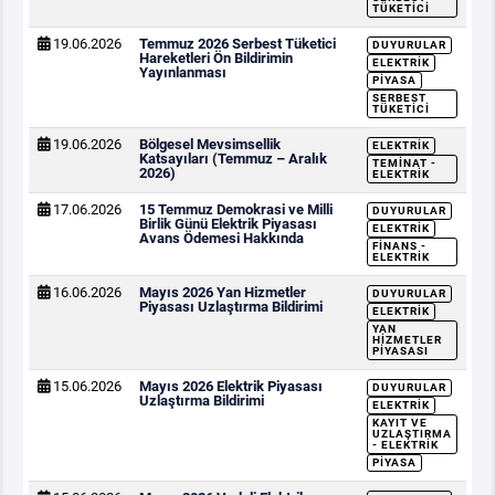
TÜKETICI
19.06.2026
Temmuz 2026 Serbest Tüketici
DUYURULAR
Hareketleri Ön Bildirimin
ELEKTRIK
Yayınlanması
PIYASA
SERBEST
TÜKETICI
19.06.2026
Bölgesel Mevsimsellik
ELEKTRIK
Katsayıları (Temmuz – Aralık
TEMINAT -
2026)
ELEKTRIK
17.06.2026
15 Temmuz Demokrasi ve Milli
DUYURULAR
Birlik Günü Elektrik Piyasası
ELEKTRIK
Avans Ödemesi Hakkında
FINANS -
ELEKTRIK
16.06.2026
Mayıs 2026 Yan Hizmetler
DUYURULAR
Piyasası Uzlaştırma Bildirimi
ELEKTRIK
YAN
HIZMETLER
PIYASASI
15.06.2026
Mayıs 2026 Elektrik Piyasası
DUYURULAR
Uzlaştırma Bildirimi
ELEKTRIK
KAYIT VE
UZLAŞTIRMA
- ELEKTRIK
PIYASA