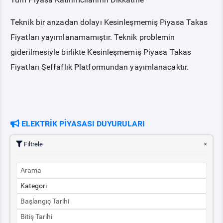
Teknik bir arızadan dolayı Kesinleşmemiş Piyasa Takas
PİYASA
KAYIT
SÜRECİ
Fiyatları yayımlanamamıştır. Teknik problemin
giderilmesiyle birlikte Kesinleşmemiş Piyasa Takas
SERBEST TÜKETİCİ
Fiyatları Şeffaflık Platformundan yayımlanacaktır.
MALİ UZLAŞTIRMA
TEMİNAT
ELEKTRİK PİYASASI DUYURULARI
BÜLTENLER
Filtrele
DUYURULAR
BT HİZMET YÖNETİM SİSTEMİ POLİTİKAMIZ