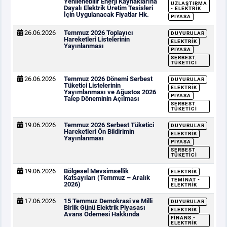
Yenilenebilir Enerji Kaynaklarına
UZLAŞTIRMA
Dayalı Elektrik Üretim Tesisleri
- ELEKTRIK
İçin Uygulanacak Fiyatlar Hk.
PIYASA
26.06.2026
Temmuz 2026 Toplayıcı
DUYURULAR
Hareketleri Listelerinin
ELEKTRIK
Yayınlanması
PIYASA
SERBEST
TÜKETICI
26.06.2026
Temmuz 2026 Dönemi Serbest
DUYURULAR
Tüketici Listelerinin
ELEKTRIK
Yayımlanması ve Ağustos 2026
PIYASA
Talep Döneminin Açılması
SERBEST
TÜKETICI
19.06.2026
Temmuz 2026 Serbest Tüketici
DUYURULAR
Hareketleri Ön Bildirimin
ELEKTRIK
Yayınlanması
PIYASA
SERBEST
TÜKETICI
19.06.2026
Bölgesel Mevsimsellik
ELEKTRIK
Katsayıları (Temmuz – Aralık
TEMINAT -
2026)
ELEKTRIK
17.06.2026
15 Temmuz Demokrasi ve Milli
DUYURULAR
Birlik Günü Elektrik Piyasası
ELEKTRIK
Avans Ödemesi Hakkında
FINANS -
ELEKTRIK