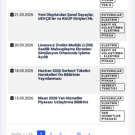
PIYASA
YEK-G
21.05.2026
Yeni Oluşturulan Sanal Sayaçlar,
DUYURULAR
UEVÇB’ler ve KGÜP Girişleri Hk.
ELEKTRIK
KAYIT VE
UZLAŞTIRMA
- ELEKTRIK
PIYASA
20.05.2026
Lisanssız Üretim Modülü (LÜM)
ELEKTRIK
Saatlik Mahsuplaşma Ekranları
KAYIT VE
Simülasyon Ortamında İşleme
UZLAŞTIRMA
Açıldı
- ELEKTRIK
PIYASA
18.05.2026
Haziran 2026 Serbest Tüketici
DUYURULAR
Hareketleri Ön Bildirimin
ELEKTRIK
Yayınlanması
PIYASA
SERBEST
TÜKETICI
15.05.2026
Nisan 2026 Yan Hizmetler
DUYURULAR
Piyasası Uzlaştırma Bildirimi
ELEKTRIK
GENEL
YAN
HIZMETLER
PIYASASI
Sayfa: 1 / 59
1
2
3
…
59
»