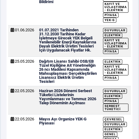
Bildirimi
KAYIT VE
UZLAŞTIRMA
- ELEKTRIK
PIYASA
YEK-G
01.06.2026
01.07.2021 Tarihinden
DUYURULAR
31.12.2030 Tarihine Kadar
ELEKTRIK
İşletmeye Girecek YEK Belgeli
KAYIT VE
Yenilenebilir Enerji Kaynaklarına
UZLAŞTIRMA
Dayalı Elektrik Üretim Tesisleri
- ELEKTRIK
İçin Uygulanacak Fiyatlar Hk.
PIYASA
25.05.2026
Dağıtım Lisansı Sahibi OSB/EB
ELEKTRIK
Tüzel Kişiliğine Ait Yönetmeliğin
KAYIT VE
26 ncı Maddesi Kapsamında
UZLAŞTIRMA
Mahsuplaşması Gerçekleştirilen
- ELEKTRIK
Lisanssız Elektrik Üretim
PIYASA
Tesisleri
22.05.2026
Haziran 2026 Dönemi Serbest
DUYURULAR
Tüketici Listelerinin
ELEKTRIK
Yayımlanması ve Temmuz 2026
PIYASA
Talep Döneminin Açılması
SERBEST
TÜKETICI
22.05.2026
Mayıs Ayı Organize YEK-G
ÇEVRESEL
Piyasası
DUYURULAR
ELEKTRIK
GENEL