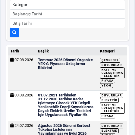
Tarih
Başlık
Kategori
07.08.2026
Temmuz 2026 Dönemi Organize
ÇEVRESEL
YEK-G Piyasası Uzlaştırma
DUYURULAR
Bildirimi
KAYIT VE
UZLAŞTIRMA
- ELEKTRIK
PIYASA
YEK-G
03.08.2026
01.07.2021 Tarihinden
DUYURULAR
31.12.2030 Tarihine Kadar
ELEKTRIK
İşletmeye Girecek YEK Belgeli
KAYIT VE
Yenilenebilir Enerji Kaynaklarına
UZLAŞTIRMA
Dayalı Elektrik Üretim Tesisleri
- ELEKTRIK
İçin Uygulanacak Fiyatlar Hk.
PIYASA
24.07.2026
Ağustos 2026 Dönemi Serbest
DUYURULAR
Tüketici Listelerinin
ELEKTRIK
Yayımlanması ve Eylül 2026