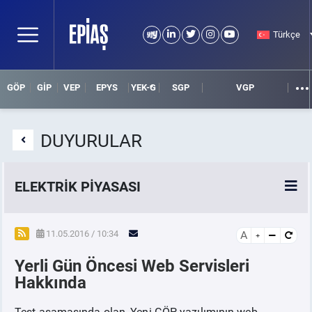
Türkçe
GÖP
GİP
VEP
EPYS
YEK-G
SGP
VGP
DUYURULAR
ELEKTRİK PİYASASI
SPOT ELEKTRİK PİYASALARI
11.05.2016 / 10:34
A
Yerli Gün Öncesi Web Servisleri
ÖRNEK FİNANS BELGELERİ
Hakkında
VADELİ ELEKTRİK PİYASASI
Test aşamasında olan, Yeni GÖP yazılımının web