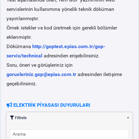
servislerinin kullanımına yönelik teknik döküman
PİYASA
KAYIT
SÜRECİ
yayınlanmıştır.
Örnek istekler ve kod üretmek için gerekli bölümler
SERBEST TÜKETİCİ
eklenmiştir.
Dökümana
http://goptest.epias.com.tr/gop-
MALİ UZLAŞTIRMA
servis/technical
adresinden erişebilirsiniz.
Soru, öneri ve görüşleriniz için
TEMİNAT
gorusleriniz.gop@epias.com.tr
adresinden iletişime
geçebilirsiniz.
BÜLTENLER
ELEKTRİK PİYASASI DUYURULARI
DUYURULAR
Filtrele
BT HİZMET YÖNETİM SİSTEMİ POLİTİKAMIZ