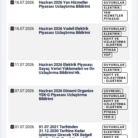
16.07.2026
Haziran 2026 Yan Hizmetler
DUYURULAR
Piyasası Uzlaştırma Bildirimi
ELEKTRIK
YAN
HIZMETLER
PIYASASI
16.07.2026
Haziran 2026 Vadeli Elektrik
DUYURULAR
Piyasası Uzlaştırma Bildirimi
ELEKTRIK
KAYIT VE
UZLAŞTIRMA
- ELEKTRIK
PIYASA
VEP
11.07.2026
Haziran 2026 Elektrik Piyasası
DUYURULAR
Sayaç Verisi Yüklemeleri ve Ön
ELEKTRIK
Uzlaştırma Bildirimi Hk.
KAYIT VE
UZLAŞTIRMA
- ELEKTRIK
07.07.2026
Haziran 2026 Dönemi Organize
ÇEVRESEL
YEK-G Piyasası Uzlaştırma
DUYURULAR
Bildirimi
KAYIT VE
UZLAŞTIRMA
- ELEKTRIK
PIYASA
YEK-G
01.07.2026
01.07.2021 Tarihinden
DUYURULAR
31.12.2030 Tarihine Kadar
ELEKTRIK
İşletmeye Girecek YEK Belgeli
KAYIT VE