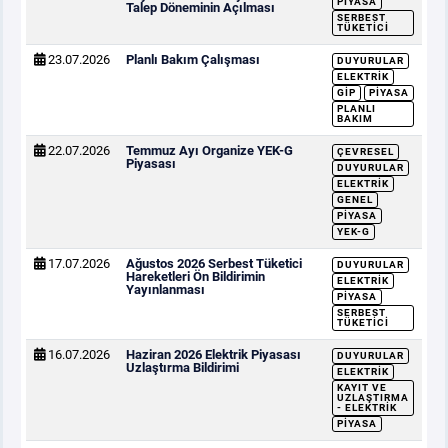
PIYASA
Talep Döneminin Açılması
SERBEST
TÜKETICI
23.07.2026
Planlı Bakım Çalışması
DUYURULAR
ELEKTRIK
GİP
PIYASA
PLANLI
BAKIM
22.07.2026
Temmuz Ayı Organize YEK-G
ÇEVRESEL
Piyasası
DUYURULAR
ELEKTRIK
GENEL
PIYASA
YEK-G
17.07.2026
Ağustos 2026 Serbest Tüketici
DUYURULAR
Hareketleri Ön Bildirimin
ELEKTRIK
Yayınlanması
PIYASA
SERBEST
TÜKETICI
16.07.2026
Haziran 2026 Elektrik Piyasası
DUYURULAR
Uzlaştırma Bildirimi
ELEKTRIK
KAYIT VE
UZLAŞTIRMA
- ELEKTRIK
PIYASA