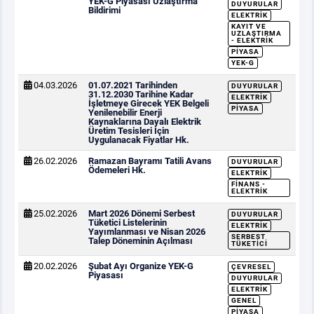
YEK-G Piyasası Uzlaştırma
DUYURULAR
Bildirimi
ELEKTRIK
KAYIT VE
UZLAŞTIRMA
- ELEKTRIK
PIYASA
YEK-G
04.03.2026
01.07.2021 Tarihinden
DUYURULAR
31.12.2030 Tarihine Kadar
ELEKTRIK
İşletmeye Girecek YEK Belgeli
PIYASA
Yenilenebilir Enerji
Kaynaklarına Dayalı Elektrik
Üretim Tesisleri İçin
Uygulanacak Fiyatlar Hk.
26.02.2026
Ramazan Bayramı Tatili Avans
DUYURULAR
Ödemeleri Hk.
ELEKTRIK
FINANS -
ELEKTRIK
25.02.2026
Mart 2026 Dönemi Serbest
DUYURULAR
Tüketici Listelerinin
ELEKTRIK
Yayımlanması ve Nisan 2026
SERBEST
Talep Döneminin Açılması
TÜKETICI
20.02.2026
Şubat Ayı Organize YEK-G
ÇEVRESEL
Piyasası
DUYURULAR
ELEKTRIK
GENEL
PIYASA