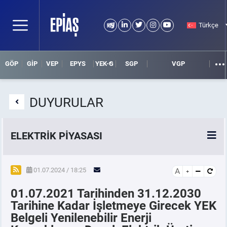
Türkçe
GÖP
GİP
VEP
EPYS
YEK-G
SGP
VGP
DUYURULAR
ELEKTRİK PİYASASI
SPOT ELEKTRİK PİYASALARI
01.07.2024 / 18:25
A
01.07.2021 Tarihinden 31.12.2030
ÖRNEK FİNANS BELGELERİ
Tarihine Kadar İşletmeye Girecek YEK
Belgeli Yenilenebilir Enerji
VADELİ ELEKTRİK PİYASASI