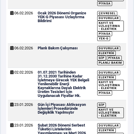
PIYASA
06.02.2026
Ocak 2026 Dönemi Organize
ÇEVRESEL
YEK-G Piyasası Uzlaştırma
DUYURULAR
Bildirimi
KAYIT VE
UZLAŞTIRMA
- ELEKTRIK
PIYASA
YEK-G
06.02.2026
Planlı Bakım Çalışması
DUYURULAR
ELEKTRIK
GİP
PIYASA
PLANLI BAKIM
02.02.2026
01.07.2021 Tarihinden
DUYURULAR
31.12.2030 Tarihine Kadar
ELEKTRIK
İşletmeye Girecek YEK Belgeli
KAYIT VE
Yenilenebilir Enerji
UZLAŞTIRMA
Kaynaklarına Dayalı Elektrik
- ELEKTRIK
Üretim Tesisleri İçin
PIYASA
Uygulanacak Fiyatlar Hk.
23.01.2026
Gün İçi Piyasası Aktivasyon
GİP
İşlemleri Prosedüründe
KAYIT VE
Değişiklik Yapılmıştır
UZLAŞTIRMA
- ELEKTRIK
23.01.2026
Şubat 2026 Dönemi Serbest
DUYURULAR
Tüketici Listelerinin
ELEKTRIK
Yayımlanması ve Mart 2026