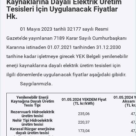
Kaynaklarına Dayalı Elektrik Üretim
Tesisleri İçin Uygulanacak Fiyatlar
Hk.
PİYASA
KAYIT
SÜRECİ
01 Mayıs 2023 tarihli 32177 sayılı Resmi
SERBEST TÜKETİCİ
Gazete’de yayınlanan 7189 Karar Sayılı Cumhurbaşkanı
Kararına istinaden 01.07.2021 tarihinden 31.12.2030
MALİ UZLAŞTIRMA
tarihine kadar işletmeye girecek YEK Belgeli yenilenebilir
enerji kaynaklarına dayalı elektrik üretim tesisleri için
TEMİNAT
ilgili dönemlerde uygulanacak fiyatlar aşağıdaki gibidir.
Saygılarımızla.
BÜLTENLER
Yenilenebilir Enerji
01.05.2024 
01.05.2024 YEKDEM Fiyat
Kaynağına Dayalı Üretim
Aksam 
DUYURULAR
(TL kr/kWh)
Tesis Tipi
(TL k
Rezervuarlı Hidroelektrik
235,06
47
üretim tesisi
Nehir Tipi Hidroelektrik
BT HİZMET YÖNETİM SİSTEMİ POLİTİKAMIZ
220,37
47
üretim tesisi
Karasal Rüzgar enerjisine
173,04
47
dayalı üretim tesisi