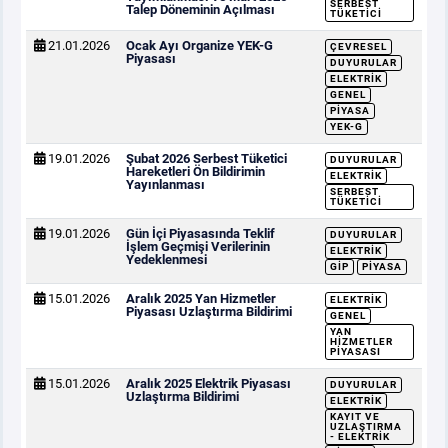
SERBEST
Talep Döneminin Açılması
TÜKETICI
21.01.2026
Ocak Ayı Organize YEK-G
ÇEVRESEL
Piyasası
DUYURULAR
ELEKTRIK
GENEL
PIYASA
YEK-G
19.01.2026
Şubat 2026 Serbest Tüketici
DUYURULAR
Hareketleri Ön Bildirimin
ELEKTRIK
Yayınlanması
SERBEST
TÜKETICI
19.01.2026
Gün İçi Piyasasında Teklif
DUYURULAR
İşlem Geçmişi Verilerinin
ELEKTRIK
Yedeklenmesi
GİP
PIYASA
15.01.2026
Aralık 2025 Yan Hizmetler
ELEKTRIK
Piyasası Uzlaştırma Bildirimi
GENEL
YAN
HIZMETLER
PIYASASI
15.01.2026
Aralık 2025 Elektrik Piyasası
DUYURULAR
Uzlaştırma Bildirimi
ELEKTRIK
KAYIT VE
UZLAŞTIRMA
- ELEKTRIK