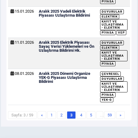
PIYASA
15.01.2026
Aralık 2025 Vadeli Elektrik
DUYURULAR
Piyasası Uzlaştırma Bildirimi
ELEKTRIK
KAYIT VE
UZLAŞTIRMA
- ELEKTRIK
PIYASA
VEP
11.01.2026
Aralık 2025 Elektrik Piyasası
DUYURULAR
Sayaç Verisi Yüklemeleri ve Ön
ELEKTRIK
Uzlaştırma Bildirimi Hk.
KAYIT VE
UZLAŞTIRMA
- ELEKTRIK
PIYASA
08.01.2026
Aralık 2025 Dönemi Organize
ÇEVRESEL
YEK-G Piyasası Uzlaştırma
DUYURULAR
Bildirimi
KAYIT VE
UZLAŞTIRMA
- ELEKTRIK
PIYASA
YEK-G
Sayfa: 3 / 59
«
1
2
3
4
5
…
59
»