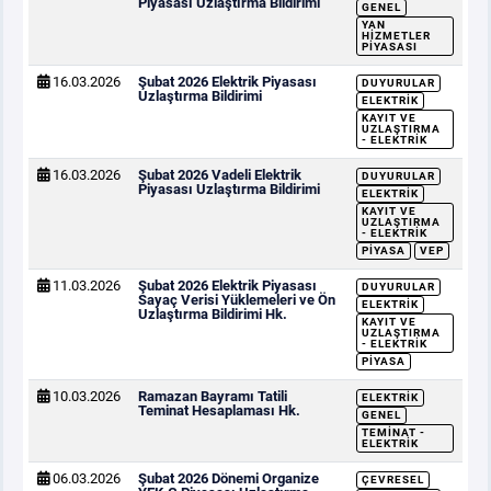
Piyasası Uzlaştırma Bildirimi
GENEL
YAN
HIZMETLER
PIYASASI
16.03.2026
Şubat 2026 Elektrik Piyasası
DUYURULAR
Uzlaştırma Bildirimi
ELEKTRIK
KAYIT VE
UZLAŞTIRMA
- ELEKTRIK
16.03.2026
Şubat 2026 Vadeli Elektrik
DUYURULAR
Piyasası Uzlaştırma Bildirimi
ELEKTRIK
KAYIT VE
UZLAŞTIRMA
- ELEKTRIK
PIYASA
VEP
11.03.2026
Şubat 2026 Elektrik Piyasası
DUYURULAR
Sayaç Verisi Yüklemeleri ve Ön
ELEKTRIK
Uzlaştırma Bildirimi Hk.
KAYIT VE
UZLAŞTIRMA
- ELEKTRIK
PIYASA
10.03.2026
Ramazan Bayramı Tatili
ELEKTRIK
Teminat Hesaplaması Hk.
GENEL
TEMINAT -
ELEKTRIK
06.03.2026
Şubat 2026 Dönemi Organize
ÇEVRESEL