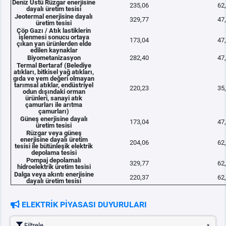
Deniz Üstü Rüzgar enerjisine
235,06
62
dayalı üretim tesisi
Jeotermal enerjisine dayalı
329,77
47
üretim tesisi
Çöp Gazı / Atık lastiklerin
işlenmesi sonucu ortaya
173,04
47
çıkan yan ürünlerden elde
edilen kaynaklar
Biyometanizasyon
282,40
47
Termal Bertaraf (Belediye
atıkları, bitkisel yağ atıkları,
gıda ve yem değeri olmayan
tarımsal atıklar, endüstriyel
220,23
35
odun dışındaki orman
ürünleri, sanayi atık
çamurları ile arıtma
çamurları)
Güneş enerjisine dayalı
173,04
47
üretim tesisi
Rüzgar veya güneş
enerjisine dayalı üretim
204,06
62
tesisi ile bütünleşik elektrik
depolama tesisi
Pompaj depolamalı
329,77
62
hidroelektrik üretim tesisi
Dalga veya akıntı enerjisine
220,37
62
dayalı üretim tesisi
ELEKTRİK PİYASASI DUYURULARI
Filtrele