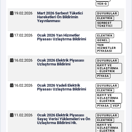
YEK-G
19.02.2026
Mart 2026 Serbest Tüketici
DUYURULAR
Hareketleri Ön Bildirimin
ELEKTRIK
Yayınlanması
SERBEST
TÜKETICI
17.02.2026
Ocak 2026 Yan Hizmetler
ELEKTRIK
Piyasası Uzlaştırma Bildirimi
GENEL
YAN
HIZMETLER
PIYASASI
16.02.2026
Ocak 2026 Elektrik Piyasası
DUYURULAR
Uzlaştırma Bildirimi
KAYIT VE
UZLAŞTIRMA
- ELEKTRIK
PIYASA
16.02.2026
Ocak 2026 Vadeli Elektrik
DUYURULAR
Piyasası Uzlaştırma Bildirimi
ELEKTRIK
KAYIT VE
UZLAŞTIRMA
- ELEKTRIK
PIYASA
VEP
11.02.2026
Ocak 2026 Elektrik Piyasası
DUYURULAR
Sayaç Verisi Yüklemeleri ve Ön
ELEKTRIK
Uzlaştırma Bildirimi Hk.
KAYIT VE
UZLAŞTIRMA
- ELEKTRIK