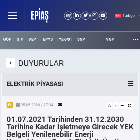
Türkçe
GÖP
GİP
VEP
EPYS
YEK-G
SGP
VGP
DUYURULAR
ELEKTRİK PİYASASI
SPOT ELEKTRİK PİYASALARI
05.05.2026 / 17:04
A
01.07.2021 Tarihinden 31.12.2030
ÖRNEK FİNANS BELGELERİ
Tarihine Kadar İşletmeye Girecek YEK
Belgeli Yenilenebilir Enerji
VADELİ ELEKTRİK PİYASASI