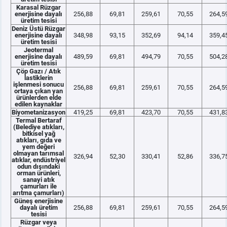
Karasal Rüzgar
enerjisine dayalı
256,88
69,81
259,61
70,55
264,5
üretim tesisi
Deniz Üstü Rüzgar
enerjisine dayalı
348,98
93,15
352,69
94,14
359,4
üretim tesisi
Jeotermal
enerjisine dayalı
489,59
69,81
494,79
70,55
504,2
üretim tesisi
Çöp Gazı / Atık
lastiklerin
işlenmesi sonucu
256,88
69,81
259,61
70,55
264,5
ortaya çıkan yan
ürünlerden elde
edilen kaynaklar
Biyometanizasyon
419,25
69,81
423,70
70,55
431,8
Termal Bertaraf
(Belediye atıkları,
bitkisel yağ
atıkları, gıda ve
yem değeri
olmayan tarımsal
326,94
52,30
330,41
52,86
336,7
atıklar, endüstriyel
odun dışındaki
orman ürünleri,
sanayi atık
çamurları ile
arıtma çamurları)
Güneş enerjisine
dayalı üretim
256,88
69,81
259,61
70,55
264,5
tesisi
Rüzgar veya