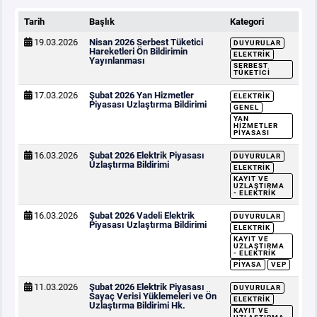
Tarih
Başlık
Kategori
19.03.2026
Nisan 2026 Serbest Tüketici
DUYURULAR
Hareketleri Ön Bildirimin
ELEKTRIK
Yayınlanması
SERBEST
TÜKETICI
17.03.2026
Şubat 2026 Yan Hizmetler
ELEKTRIK
Piyasası Uzlaştırma Bildirimi
GENEL
YAN
HIZMETLER
PIYASASI
16.03.2026
Şubat 2026 Elektrik Piyasası
DUYURULAR
Uzlaştırma Bildirimi
ELEKTRIK
KAYIT VE
UZLAŞTIRMA
- ELEKTRIK
16.03.2026
Şubat 2026 Vadeli Elektrik
DUYURULAR
Piyasası Uzlaştırma Bildirimi
ELEKTRIK
KAYIT VE
UZLAŞTIRMA
- ELEKTRIK
PIYASA
VEP
11.03.2026
Şubat 2026 Elektrik Piyasası
DUYURULAR
Sayaç Verisi Yüklemeleri ve Ön
ELEKTRIK
Uzlaştırma Bildirimi Hk.
KAYIT VE