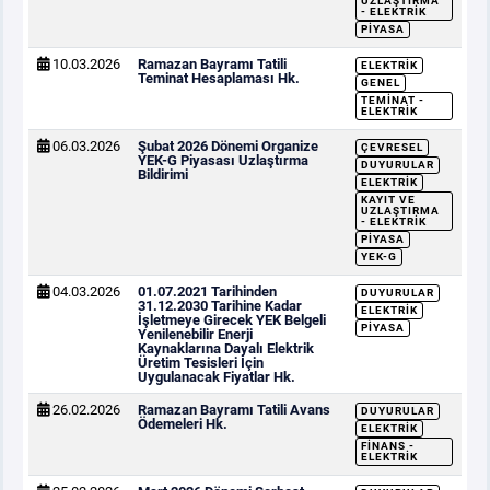
UZLAŞTIRMA
- ELEKTRIK
PIYASA
10.03.2026
Ramazan Bayramı Tatili
ELEKTRIK
Teminat Hesaplaması Hk.
GENEL
TEMINAT -
ELEKTRIK
06.03.2026
Şubat 2026 Dönemi Organize
ÇEVRESEL
YEK-G Piyasası Uzlaştırma
DUYURULAR
Bildirimi
ELEKTRIK
KAYIT VE
UZLAŞTIRMA
- ELEKTRIK
PIYASA
YEK-G
04.03.2026
01.07.2021 Tarihinden
DUYURULAR
31.12.2030 Tarihine Kadar
ELEKTRIK
İşletmeye Girecek YEK Belgeli
PIYASA
Yenilenebilir Enerji
Kaynaklarına Dayalı Elektrik
Üretim Tesisleri İçin
Uygulanacak Fiyatlar Hk.
26.02.2026
Ramazan Bayramı Tatili Avans
DUYURULAR
Ödemeleri Hk.
ELEKTRIK
FINANS -
ELEKTRIK