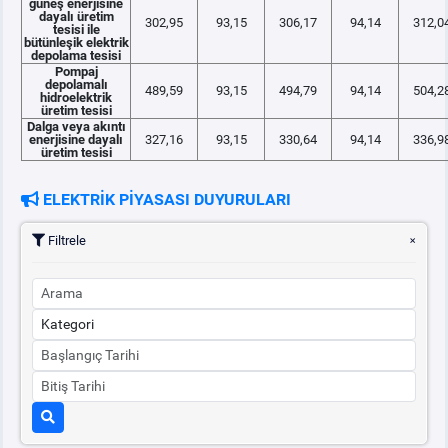
güneş enerjisine
dayalı üretim
302,95
93,15
306,17
94,14
312,0
tesisi ile
bütünleşik elektrik
depolama tesisi
Pompaj
depolamalı
489,59
93,15
494,79
94,14
504,2
hidroelektrik
üretim tesisi
Dalga veya akıntı
enerjisine dayalı
327,16
93,15
330,64
94,14
336,9
üretim tesisi
ELEKTRİK PİYASASI DUYURULARI
Filtrele