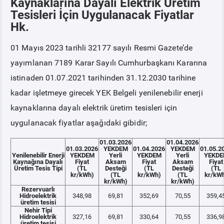
Kaynaklarına Dayalı Elektrik Üretim
Tesisleri İçin Uygulanacak Fiyatlar
Hk.
PİYASA
KAYIT
SÜRECİ
01 Mayıs 2023 tarihli 32177 sayılı Resmi Gazete’de
SERBEST TÜKETİCİ
yayımlanan 7189 Karar Sayılı Cumhurbaşkanı Kararına
istinaden 01.07.2021 tarihinden 31.12.2030 tarihine
MALİ UZLAŞTIRMA
kadar işletmeye girecek YEK Belgeli yenilenebilir enerji
kaynaklarına dayalı elektrik üretim tesisleri için
TEMİNAT
uygulanacak fiyatlar aşağıdaki gibidir;
BÜLTENLER
01.03.2026
01.04.2026
01.03.2026
YEKDEM
01.04.2026
YEKDEM
01.05.2
Yenilenebilir Enerji
YEKDEM
Yerli
YEKDEM
Yerli
YEKD
Kaynağına Dayalı
Fiyat
Aksam
Fiyat
Aksam
Fiyat
Üretim Tesis Tipi
(TL
Desteği
(TL
Desteği
(TL
DUYURULAR
kr/kWh)
(TL
kr/kWh)
(TL
kr/kW
kr/kWh)
kr/kWh)
Rezervuarlı
Hidroelektrik
348,98
69,81
352,69
70,55
359,4
BT HİZMET YÖNETİM SİSTEMİ POLİTİKAMIZ
üretim tesisi
Nehir Tipi
Hidroelektrik
327,16
69,81
330,64
70,55
336,9
üretim tesisi