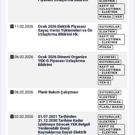
ELEKTRIK
KAYIT VE
UZLAŞTIRMA
- ELEKTRIK
PIYASA
VEP
11.02.2026
Ocak 2026 Elektrik Piyasası
DUYURULAR
Sayaç Verisi Yüklemeleri ve Ön
ELEKTRIK
Uzlaştırma Bildirimi Hk.
KAYIT VE
UZLAŞTIRMA
- ELEKTRIK
PIYASA
06.02.2026
Ocak 2026 Dönemi Organize
ÇEVRESEL
YEK-G Piyasası Uzlaştırma
DUYURULAR
Bildirimi
KAYIT VE
UZLAŞTIRMA
- ELEKTRIK
PIYASA
YEK-G
06.02.2026
Planlı Bakım Çalışması
DUYURULAR
ELEKTRIK
GİP
PIYASA
PLANLI BAKIM
02.02.2026
01.07.2021 Tarihinden
DUYURULAR
31.12.2030 Tarihine Kadar
ELEKTRIK
İşletmeye Girecek YEK Belgeli
KAYIT VE
Yenilenebilir Enerji
UZLAŞTIRMA
Kaynaklarına Dayalı Elektrik
- ELEKTRIK