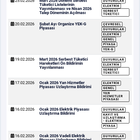
25.02.2026
Mart 2026 Dönemi Serbest
DUYURULAR
Tüketici Listelerinin
ELEKTRIK
Yayımlanması ve Nisan 2026
SERBEST
Talep Döneminin Açılması
TÜKETICI
20.02.2026
Şubat Ayı Organize YEK-G
ÇEVRESEL
Piyasası
DUYURULAR
ELEKTRIK
GENEL
PIYASA
YEK-G
19.02.2026
Mart 2026 Serbest Tüketici
DUYURULAR
Hareketleri Ön Bildirimin
ELEKTRIK
Yayınlanması
SERBEST
TÜKETICI
17.02.2026
Ocak 2026 Yan Hizmetler
ELEKTRIK
Piyasası Uzlaştırma Bildirimi
GENEL
YAN
HIZMETLER
PIYASASI
16.02.2026
Ocak 2026 Elektrik Piyasası
DUYURULAR
Uzlaştırma Bildirimi
KAYIT VE
UZLAŞTIRMA
- ELEKTRIK
PIYASA
16.02.2026
Ocak 2026 Vadeli Elektrik
DUYURULAR
Piyasası Uzlaştırma Bildirimi