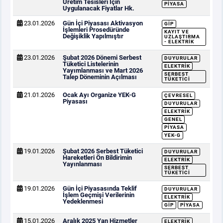
Üretim Tesisleri İçin
PIYASA
Uygulanacak Fiyatlar Hk.
23.01.2026
Gün İçi Piyasası Aktivasyon
GİP
İşlemleri Prosedüründe
KAYIT VE
Değişiklik Yapılmıştır
UZLAŞTIRMA
- ELEKTRIK
23.01.2026
Şubat 2026 Dönemi Serbest
DUYURULAR
Tüketici Listelerinin
ELEKTRIK
Yayımlanması ve Mart 2026
SERBEST
Talep Döneminin Açılması
TÜKETICI
21.01.2026
Ocak Ayı Organize YEK-G
ÇEVRESEL
Piyasası
DUYURULAR
ELEKTRIK
GENEL
PIYASA
YEK-G
19.01.2026
Şubat 2026 Serbest Tüketici
DUYURULAR
Hareketleri Ön Bildirimin
ELEKTRIK
Yayınlanması
SERBEST
TÜKETICI
19.01.2026
Gün İçi Piyasasında Teklif
DUYURULAR
İşlem Geçmişi Verilerinin
ELEKTRIK
Yedeklenmesi
GİP
PIYASA
15.01.2026
Aralık 2025 Yan Hizmetler
ELEKTRIK