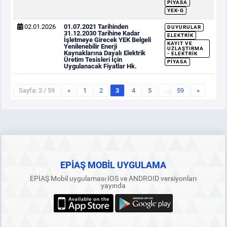
PIYASA
YEK-G
02.01.2026
01.07.2021 Tarihinden
DUYURULAR
31.12.2030 Tarihine Kadar
ELEKTRIK
İşletmeye Girecek YEK Belgeli
KAYIT VE
Yenilenebilir Enerji
UZLAŞTIRMA
Kaynaklarına Dayalı Elektrik
- ELEKTRIK
Üretim Tesisleri İçin
PIYASA
Uygulanacak Fiyatlar Hk.
Sayfa: 3 / 59
«
1
2
3
4
5
…
59
»
EPİAŞ MOBİL UYGULAMA
EPİAŞ Mobil uygulaması IOS ve ANDROID versiyonları
yayında