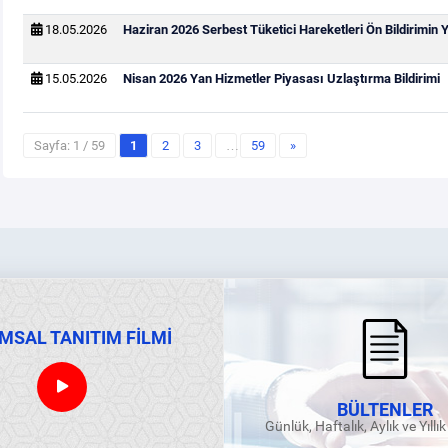
18.05.2026
Haziran 2026 Serbest Tüketici Hareketleri Ön Bildirimin
15.05.2026
Nisan 2026 Yan Hizmetler Piyasası Uzlaştırma Bildirimi
Sayfa: 1 / 59
1
2
3
…
59
»
MSAL TANITIM FİLMİ
BÜLTENLER
Günlük, Haftalık, Aylık ve Yıllı