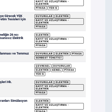
KAYIT VE UZLAŞTIRMA -
ELEKTRIK
PIYASA
YEK-G
eye Girecek YEK
DUYURULAR
ELEKTRIK
etim Tesisleri İçin
KAYIT VE UZLAŞTIRMA -
ELEKTRIK
PIYASA
eliğin 26 ncı
ELEKTRIK
sanssız Elektrik
KAYIT VE UZLAŞTIRMA -
ELEKTRIK
PIYASA
ımlanması ve Temmuz
DUYURULAR
ELEKTRIK
PIYASA
SERBEST TÜKETICI
ÇEVRESEL
DUYURULAR
ELEKTRIK
GENEL
PIYASA
YEK-G
şleri Hk.
DUYURULAR
ELEKTRIK
KAYIT VE UZLAŞTIRMA -
ELEKTRIK
PIYASA
ranları Simülasyon
ELEKTRIK
KAYIT VE UZLAŞTIRMA -
ELEKTRIK
PIYASA