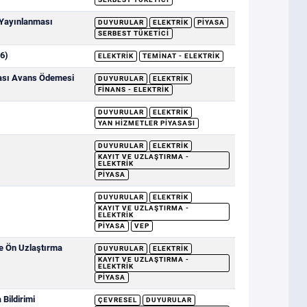
 Yayınlanması
DUYURULAR
ELEKTRIK
PIYASA
SERBEST TÜKETICI
6)
ELEKTRIK
TEMINAT - ELEKTRIK
sası Avans Ödemesi
DUYURULAR
ELEKTRIK
FINANS - ELEKTRIK
DUYURULAR
ELEKTRIK
YAN HIZMETLER PIYASASI
DUYURULAR
ELEKTRIK
KAYIT VE UZLAŞTIRMA -
ELEKTRIK
PIYASA
DUYURULAR
ELEKTRIK
KAYIT VE UZLAŞTIRMA -
ELEKTRIK
PIYASA
VEP
ve Ön Uzlaştırma
DUYURULAR
ELEKTRIK
KAYIT VE UZLAŞTIRMA -
ELEKTRIK
PIYASA
Bildirimi
ÇEVRESEL
DUYURULAR