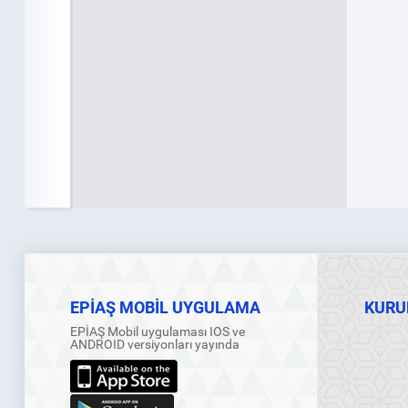
EPİAŞ MOBİL UYGULAMA
KURU
EPİAŞ Mobil uygulaması IOS ve
ANDROID versiyonları yayında