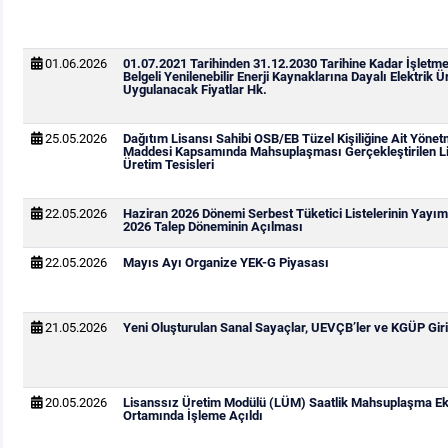
01.06.2026
01.07.2021 Tarihinden 31.12.2030 Tarihine Kadar İşletm
Belgeli Yenilenebilir Enerji Kaynaklarına Dayalı Elektrik Ür
Uygulanacak Fiyatlar Hk.
25.05.2026
Dağıtım Lisansı Sahibi OSB/EB Tüzel Kişiliğine Ait Yönetm
Maddesi Kapsamında Mahsuplaşması Gerçekleştirilen Li
Üretim Tesisleri
22.05.2026
Haziran 2026 Dönemi Serbest Tüketici Listelerinin Yay
2026 Talep Döneminin Açılması
22.05.2026
Mayıs Ayı Organize YEK-G Piyasası
21.05.2026
Yeni Oluşturulan Sanal Sayaçlar, UEVÇB’ler ve KGÜP Giri
20.05.2026
Lisanssız Üretim Modülü (LÜM) Saatlik Mahsuplaşma Ek
Ortamında İşleme Açıldı