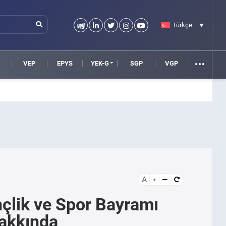
Türkçe
VEP
EPYS
YEK-G
SGP
VGP
A
çlik ve Spor Bayramı
Hakkında