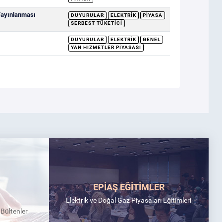
 Yayınlanması
DUYURULAR
ELEKTRIK
PIYASA
SERBEST TÜKETICI
DUYURULAR
ELEKTRIK
GENEL
YAN HIZMETLER PIYASASI
EPİAŞ EĞİTİMLER
Elektrik ve Doğal Gaz Piyasaları Eğitimleri
k Bültenler