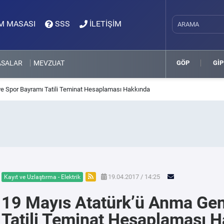
M MASASI
SSS
İLETİŞİM
ASALAR
MEVZUAT
GÖP
GİP
ve Spor Bayramı Tatili Teminat Hesaplaması Hakkında
19.04.2017 / 14:25
Kayıt ve Uzlaştırma - Elektrik
19 Mayıs Atatürk’ü Anma Gen
Tatili Teminat Hesaplaması 