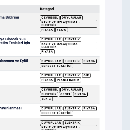
Kategori
a Bildirimi
ÇEVRESEL
DUYURULAR
KAYIT VE UZLAŞTIRMA -
ELEKTRIK
PIYASA
YEK-G
eye Girecek YEK
DUYURULAR
ELEKTRIK
etim Tesisleri İçin
KAYIT VE UZLAŞTIRMA -
ELEKTRIK
PIYASA
mlanması ve Eylül
DUYURULAR
ELEKTRIK
PIYASA
SERBEST TÜKETICI
DUYURULAR
ELEKTRIK
GİP
PIYASA
PLANLI BAKIM
ÇEVRESEL
DUYURULAR
ELEKTRIK
GENEL
PIYASA
YEK-G
 Yayınlanması
DUYURULAR
ELEKTRIK
PIYASA
SERBEST TÜKETICI
DUYURULAR
ELEKTRIK
KAYIT VE UZLAŞTIRMA -