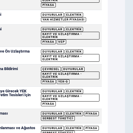
ELEKTRIK
PIYASA
i
DUYURULAR
ELEKTRIK
YAN HIZMETLER PIYASASI
i
DUYURULAR
ELEKTRIK
KAYIT VE UZLAŞTIRMA -
ELEKTRIK
PIYASA
VEP
 ve Ön Uzlaştırma
DUYURULAR
ELEKTRIK
KAYIT VE UZLAŞTIRMA -
ELEKTRIK
 Bildirimi
ÇEVRESEL
DUYURULAR
KAYIT VE UZLAŞTIRMA -
ELEKTRIK
PIYASA
YEK-G
eye Girecek YEK
DUYURULAR
ELEKTRIK
etim Tesisleri İçin
KAYIT VE UZLAŞTIRMA -
ELEKTRIK
PIYASA
nması
DUYURULAR
ELEKTRIK
PIYASA
SERBEST TÜKETICI
ımlanması ve Ağustos
DUYURULAR
ELEKTRIK
PIYASA
SERBEST TÜKETICI