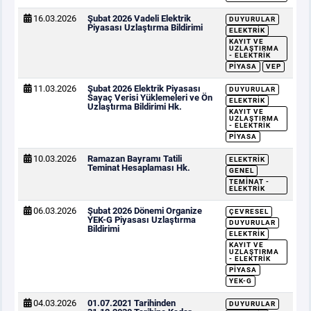
16.03.2026
Şubat 2026 Vadeli Elektrik
DUYURULAR
Piyasası Uzlaştırma Bildirimi
ELEKTRIK
KAYIT VE
UZLAŞTIRMA
- ELEKTRIK
PIYASA
VEP
11.03.2026
Şubat 2026 Elektrik Piyasası
DUYURULAR
Sayaç Verisi Yüklemeleri ve Ön
ELEKTRIK
Uzlaştırma Bildirimi Hk.
KAYIT VE
UZLAŞTIRMA
- ELEKTRIK
PIYASA
10.03.2026
Ramazan Bayramı Tatili
ELEKTRIK
Teminat Hesaplaması Hk.
GENEL
TEMINAT -
ELEKTRIK
06.03.2026
Şubat 2026 Dönemi Organize
ÇEVRESEL
YEK-G Piyasası Uzlaştırma
DUYURULAR
Bildirimi
ELEKTRIK
KAYIT VE
UZLAŞTIRMA
- ELEKTRIK
PIYASA
YEK-G
04.03.2026
01.07.2021 Tarihinden
DUYURULAR