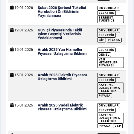
19.01.2026
Şubat 2026 Serbest Tüketici
DUYURULAR
Hareketleri Ön Bildirimin
ELEKTRIK
Yayınlanması
SERBEST
TÜKETICI
19.01.2026
Gün İçi Piyasasında Teklif
DUYURULAR
İşlem Geçmişi Verilerinin
ELEKTRIK
Yedeklenmesi
GİP
PIYASA
15.01.2026
Aralık 2025 Yan Hizmetler
ELEKTRIK
Piyasası Uzlaştırma Bildirimi
GENEL
YAN
HIZMETLER
PIYASASI
15.01.2026
Aralık 2025 Elektrik Piyasası
DUYURULAR
Uzlaştırma Bildirimi
ELEKTRIK
KAYIT VE
UZLAŞTIRMA
- ELEKTRIK
PIYASA
15.01.2026
Aralık 2025 Vadeli Elektrik
DUYURULAR
Piyasası Uzlaştırma Bildirimi
ELEKTRIK
KAYIT VE
UZLAŞTIRMA
- ELEKTRIK
PIYASA
VEP