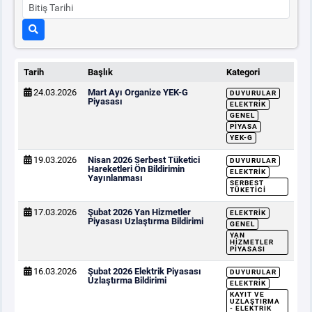
Tarih
Başlık
Kategori
24.03.2026
Mart Ayı Organize YEK-G
DUYURULAR
Piyasası
ELEKTRIK
GENEL
PIYASA
YEK-G
19.03.2026
Nisan 2026 Serbest Tüketici
DUYURULAR
Hareketleri Ön Bildirimin
ELEKTRIK
Yayınlanması
SERBEST
TÜKETICI
17.03.2026
Şubat 2026 Yan Hizmetler
ELEKTRIK
Piyasası Uzlaştırma Bildirimi
GENEL
YAN
HIZMETLER
PIYASASI
16.03.2026
Şubat 2026 Elektrik Piyasası
DUYURULAR
Uzlaştırma Bildirimi
ELEKTRIK
KAYIT VE
UZLAŞTIRMA
- ELEKTRIK