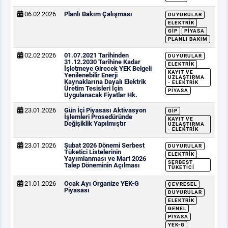
06.02.2026
Planlı Bakım Çalışması
DUYURULAR
ELEKTRIK
GİP
PIYASA
PLANLI BAKIM
02.02.2026
01.07.2021 Tarihinden
DUYURULAR
31.12.2030 Tarihine Kadar
ELEKTRIK
İşletmeye Girecek YEK Belgeli
KAYIT VE
Yenilenebilir Enerji
UZLAŞTIRMA
Kaynaklarına Dayalı Elektrik
- ELEKTRIK
Üretim Tesisleri İçin
PIYASA
Uygulanacak Fiyatlar Hk.
23.01.2026
Gün İçi Piyasası Aktivasyon
GİP
İşlemleri Prosedüründe
KAYIT VE
Değişiklik Yapılmıştır
UZLAŞTIRMA
- ELEKTRIK
23.01.2026
Şubat 2026 Dönemi Serbest
DUYURULAR
Tüketici Listelerinin
ELEKTRIK
Yayımlanması ve Mart 2026
SERBEST
Talep Döneminin Açılması
TÜKETICI
21.01.2026
Ocak Ayı Organize YEK-G
ÇEVRESEL
Piyasası
DUYURULAR
ELEKTRIK
GENEL
PIYASA
YEK-G