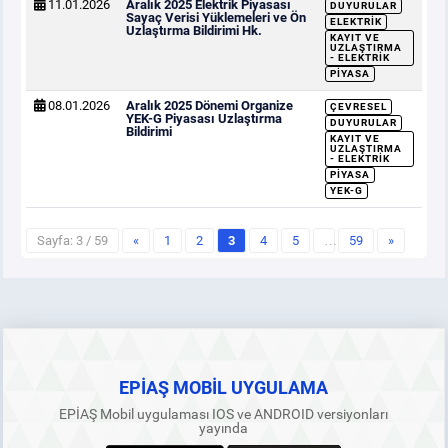
11.01.2026
Aralık 2025 Elektrik Piyasası
DUYURULAR
Sayaç Verisi Yüklemeleri ve Ön
ELEKTRIK
Uzlaştırma Bildirimi Hk.
KAYIT VE
UZLAŞTIRMA
- ELEKTRIK
PIYASA
08.01.2026
Aralık 2025 Dönemi Organize
ÇEVRESEL
YEK-G Piyasası Uzlaştırma
DUYURULAR
Bildirimi
KAYIT VE
UZLAŞTIRMA
- ELEKTRIK
PIYASA
YEK-G
Sayfa: 3 / 59
«
1
2
3
4
5
…
59
»
EPİAŞ MOBİL UYGULAMA
EPİAŞ Mobil uygulaması IOS ve ANDROID versiyonları
yayında