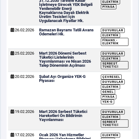
31.12.2030 Tarihine Kadar
ELEKTRIK
İşletmeye Girecek YEK Belgeli
PIYASA
Yenilenebilir Enerji
Kaynaklarına Dayalı Elektrik
Üretim Tesisleri İçin
Uygulanacak Fiyatlar Hk.
26.02.2026
Ramazan Bayramı Tatili Avans
DUYURULAR
Ödemeleri Hk.
ELEKTRIK
FINANS -
ELEKTRIK
25.02.2026
Mart 2026 Dönemi Serbest
DUYURULAR
Tüketici Listelerinin
ELEKTRIK
Yayımlanması ve Nisan 2026
SERBEST
Talep Döneminin Açılması
TÜKETICI
20.02.2026
Şubat Ayı Organize YEK-G
ÇEVRESEL
Piyasası
DUYURULAR
ELEKTRIK
GENEL
PIYASA
YEK-G
19.02.2026
Mart 2026 Serbest Tüketici
DUYURULAR
Hareketleri Ön Bildirimin
ELEKTRIK
Yayınlanması
SERBEST
TÜKETICI
17.02.2026
Ocak 2026 Yan Hizmetler
ELEKTRIK
Piyasası Uzlaştırma Bildirimi