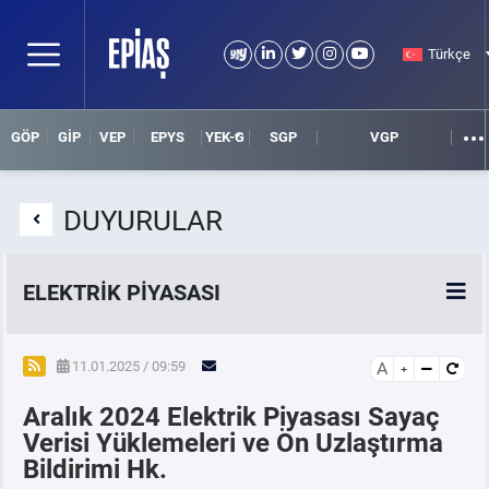
Türkçe
GÖP
GİP
VEP
EPYS
YEK-G
SGP
VGP
DUYURULAR
ELEKTRİK PİYASASI
SPOT ELEKTRİK PİYASALARI
11.01.2025 / 09:59
A
Aralık 2024 Elektrik Piyasası Sayaç
ÖRNEK FİNANS BELGELERİ
Verisi Yüklemeleri ve Ön Uzlaştırma
Bildirimi Hk.
VADELİ ELEKTRİK PİYASASI