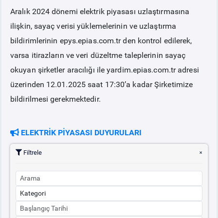
Aralık 2024 dönemi elektrik piyasası uzlaştırmasına
PİYASA
KAYIT
SÜRECİ
ilişkin, sayaç verisi yüklemelerinin ve uzlaştırma
bildirimlerinin epys.epias.com.tr den kontrol edilerek,
SERBEST TÜKETİCİ
varsa itirazların ve veri düzeltme taleplerinin sayaç
okuyan şirketler aracılığı ile yardim.epias.com.tr adresi
MALİ UZLAŞTIRMA
üzerinden 12.01.2025 saat 17:30’a kadar Şirketimize
bildirilmesi gerekmektedir.
TEMİNAT
ELEKTRİK PİYASASI DUYURULARI
BÜLTENLER
Filtrele
DUYURULAR
BT HİZMET YÖNETİM SİSTEMİ POLİTİKAMIZ