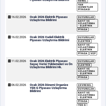
GENEL
YAN
HIZMETLER
PIYASASI
16.02.2026
Ocak 2026 Elektrik Piyasası
DUYURULAR
Uzlaştırma Bildirimi
KAYIT VE
UZLAŞTIRMA
- ELEKTRIK
PIYASA
16.02.2026
Ocak 2026 Vadeli Elektrik
DUYURULAR
Piyasası Uzlaştırma Bildirimi
ELEKTRIK
KAYIT VE
UZLAŞTIRMA
- ELEKTRIK
PIYASA
VEP
11.02.2026
Ocak 2026 Elektrik Piyasası
DUYURULAR
Sayaç Verisi Yüklemeleri ve Ön
ELEKTRIK
Uzlaştırma Bildirimi Hk.
KAYIT VE
UZLAŞTIRMA
- ELEKTRIK
PIYASA
06.02.2026
Ocak 2026 Dönemi Organize
ÇEVRESEL
YEK-G Piyasası Uzlaştırma
DUYURULAR
Bildirimi
KAYIT VE
UZLAŞTIRMA
- ELEKTRIK
PIYASA
YEK-G