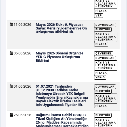
KAYIT VE
UZLAŞTIRMA
- ELEKTRIK
PIYASA
VEP
11.06.2026
Mayıs 2026 Elektrik Piyasası
DUYURULAR
Sayaç Verisi Yüklemeleri ve Ön
ELEKTRIK
Uzlaştırma Bildirimi Hk.
KAYIT VE
UZLAŞTIRMA
- ELEKTRIK
PIYASA
05.06.2026
Mayıs 2026 Dönemi Organize
ÇEVRESEL
YEK-G Piyasası Uzlaştırma
DUYURULAR
Bildirimi
KAYIT VE
UZLAŞTIRMA
- ELEKTRIK
PIYASA
YEK-G
01.06.2026
01.07.2021 Tarihinden
DUYURULAR
31.12.2030 Tarihine Kadar
ELEKTRIK
İşletmeye Girecek YEK Belgeli
KAYIT VE
Yenilenebilir Enerji Kaynaklarına
UZLAŞTIRMA
Dayalı Elektrik Üretim Tesisleri
- ELEKTRIK
İçin Uygulanacak Fiyatlar Hk.
PIYASA
25.05.2026
Dağıtım Lisansı Sahibi OSB/EB
ELEKTRIK
Tüzel Kişiliğine Ait Yönetmeliğin
KAYIT VE
26 ncı Maddesi Kapsamında
UZLAŞTIRMA
Mahsuplaşması Gerçekleştirilen
- ELEKTRIK