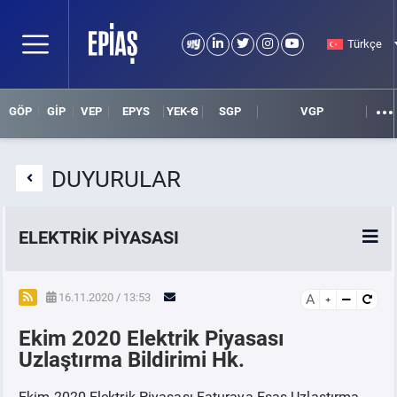
Türkçe
GÖP
GİP
VEP
EPYS
YEK-G
SGP
VGP
DUYURULAR
ELEKTRİK PİYASASI
SPOT ELEKTRİK PİYASALARI
16.11.2020 / 13:53
A
Ekim 2020 Elektrik Piyasası
ÖRNEK FİNANS BELGELERİ
Uzlaştırma Bildirimi Hk.
VADELİ ELEKTRİK PİYASASI
Ekim 2020 Elektrik Piyasası Faturaya Esas Uzlaştırma