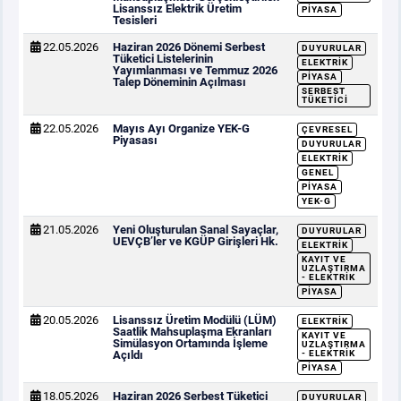
Lisanssız Elektrik Üretim
PIYASA
Tesisleri
22.05.2026
Haziran 2026 Dönemi Serbest
DUYURULAR
Tüketici Listelerinin
ELEKTRIK
Yayımlanması ve Temmuz 2026
PIYASA
Talep Döneminin Açılması
SERBEST
TÜKETICI
22.05.2026
Mayıs Ayı Organize YEK-G
ÇEVRESEL
Piyasası
DUYURULAR
ELEKTRIK
GENEL
PIYASA
YEK-G
21.05.2026
Yeni Oluşturulan Sanal Sayaçlar,
DUYURULAR
UEVÇB’ler ve KGÜP Girişleri Hk.
ELEKTRIK
KAYIT VE
UZLAŞTIRMA
- ELEKTRIK
PIYASA
20.05.2026
Lisanssız Üretim Modülü (LÜM)
ELEKTRIK
Saatlik Mahsuplaşma Ekranları
KAYIT VE
Simülasyon Ortamında İşleme
UZLAŞTIRMA
Açıldı
- ELEKTRIK
PIYASA
18.05.2026
Haziran 2026 Serbest Tüketici
DUYURULAR