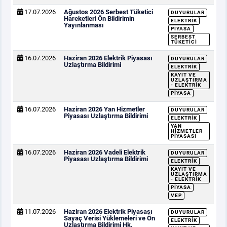
17.07.2026
Ağustos 2026 Serbest Tüketici
DUYURULAR
Hareketleri Ön Bildirimin
ELEKTRIK
Yayınlanması
PIYASA
SERBEST
TÜKETICI
16.07.2026
Haziran 2026 Elektrik Piyasası
DUYURULAR
Uzlaştırma Bildirimi
ELEKTRIK
KAYIT VE
UZLAŞTIRMA
- ELEKTRIK
PIYASA
16.07.2026
Haziran 2026 Yan Hizmetler
DUYURULAR
Piyasası Uzlaştırma Bildirimi
ELEKTRIK
YAN
HIZMETLER
PIYASASI
16.07.2026
Haziran 2026 Vadeli Elektrik
DUYURULAR
Piyasası Uzlaştırma Bildirimi
ELEKTRIK
KAYIT VE
UZLAŞTIRMA
- ELEKTRIK
PIYASA
VEP
11.07.2026
Haziran 2026 Elektrik Piyasası
DUYURULAR
Sayaç Verisi Yüklemeleri ve Ön
ELEKTRIK
Uzlaştırma Bildirimi Hk.