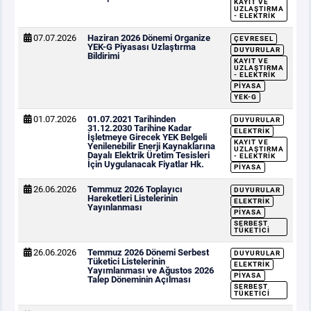
KAYIT VE
UZLAŞTIRMA
- ELEKTRIK
07.07.2026
Haziran 2026 Dönemi Organize
ÇEVRESEL
YEK-G Piyasası Uzlaştırma
DUYURULAR
Bildirimi
KAYIT VE
UZLAŞTIRMA
- ELEKTRIK
PIYASA
YEK-G
01.07.2026
01.07.2021 Tarihinden
DUYURULAR
31.12.2030 Tarihine Kadar
ELEKTRIK
İşletmeye Girecek YEK Belgeli
KAYIT VE
Yenilenebilir Enerji Kaynaklarına
UZLAŞTIRMA
Dayalı Elektrik Üretim Tesisleri
- ELEKTRIK
İçin Uygulanacak Fiyatlar Hk.
PIYASA
26.06.2026
Temmuz 2026 Toplayıcı
DUYURULAR
Hareketleri Listelerinin
ELEKTRIK
Yayınlanması
PIYASA
SERBEST
TÜKETICI
26.06.2026
Temmuz 2026 Dönemi Serbest
DUYURULAR
Tüketici Listelerinin
ELEKTRIK
Yayımlanması ve Ağustos 2026
PIYASA
Talep Döneminin Açılması
SERBEST
TÜKETICI