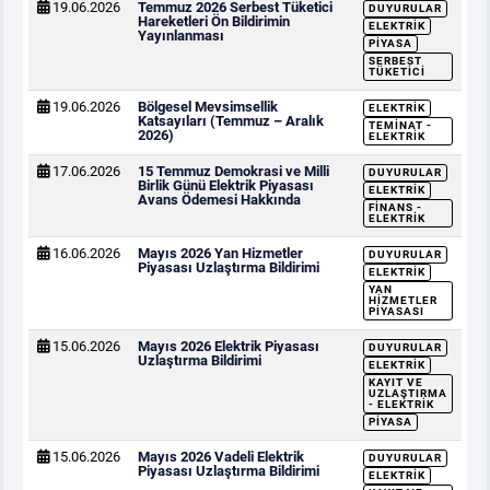
19.06.2026
Temmuz 2026 Serbest Tüketici
DUYURULAR
Hareketleri Ön Bildirimin
ELEKTRIK
Yayınlanması
PIYASA
SERBEST
TÜKETICI
19.06.2026
Bölgesel Mevsimsellik
ELEKTRIK
Katsayıları (Temmuz – Aralık
TEMINAT -
2026)
ELEKTRIK
17.06.2026
15 Temmuz Demokrasi ve Milli
DUYURULAR
Birlik Günü Elektrik Piyasası
ELEKTRIK
Avans Ödemesi Hakkında
FINANS -
ELEKTRIK
16.06.2026
Mayıs 2026 Yan Hizmetler
DUYURULAR
Piyasası Uzlaştırma Bildirimi
ELEKTRIK
YAN
HIZMETLER
PIYASASI
15.06.2026
Mayıs 2026 Elektrik Piyasası
DUYURULAR
Uzlaştırma Bildirimi
ELEKTRIK
KAYIT VE
UZLAŞTIRMA
- ELEKTRIK
PIYASA
15.06.2026
Mayıs 2026 Vadeli Elektrik
DUYURULAR
Piyasası Uzlaştırma Bildirimi
ELEKTRIK