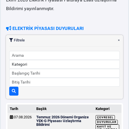
Bildirimi yayınlanmıştır.
PİYASA
KAYIT
SÜRECİ
ELEKTRİK PİYASASI DUYURULARI
SERBEST TÜKETİCİ
Filtrele
MALİ UZLAŞTIRMA
TEMİNAT
BÜLTENLER
DUYURULAR
Tarih
Başlık
Kategori
BT HİZMET YÖNETİM SİSTEMİ POLİTİKAMIZ
07.08.2026
Temmuz 2026 Dönemi Organize
ÇEVRESEL
YEK-G Piyasası Uzlaştırma
DUYURULAR
Bildirimi
KAYIT VE