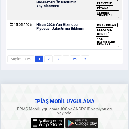
Hareketleri Ön Bildirimin
ELEKTRIK
Yayınlanması
PIYASA
SERBEST
TÜKETICI
15.05.2026
Nisan 2026 Yan Hizmetler
DUYURULAR
Piyasası Uzlaştırma Bildirimi
ELEKTRIK
GENEL
YAN
HIZMETLER
PIYASASI
Sayfa: 1 / 59
1
2
3
…
59
»
EPİAŞ MOBİL UYGULAMA
EPİAŞ Mobil uygulaması IOS ve ANDROID versiyonları
yayında