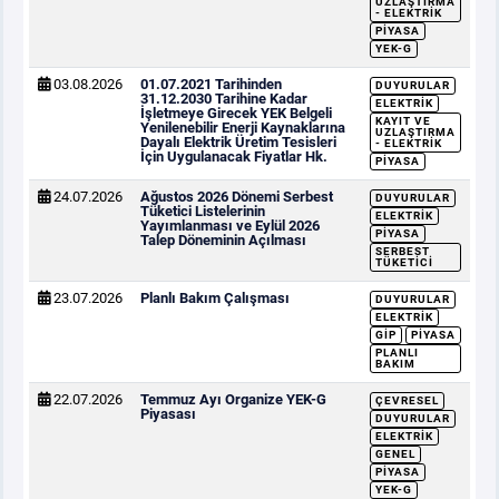
UZLAŞTIRMA
- ELEKTRIK
PIYASA
YEK-G
03.08.2026
01.07.2021 Tarihinden
DUYURULAR
31.12.2030 Tarihine Kadar
ELEKTRIK
İşletmeye Girecek YEK Belgeli
KAYIT VE
Yenilenebilir Enerji Kaynaklarına
UZLAŞTIRMA
Dayalı Elektrik Üretim Tesisleri
- ELEKTRIK
İçin Uygulanacak Fiyatlar Hk.
PIYASA
24.07.2026
Ağustos 2026 Dönemi Serbest
DUYURULAR
Tüketici Listelerinin
ELEKTRIK
Yayımlanması ve Eylül 2026
PIYASA
Talep Döneminin Açılması
SERBEST
TÜKETICI
23.07.2026
Planlı Bakım Çalışması
DUYURULAR
ELEKTRIK
GİP
PIYASA
PLANLI
BAKIM
22.07.2026
Temmuz Ayı Organize YEK-G
ÇEVRESEL
Piyasası
DUYURULAR
ELEKTRIK
GENEL
PIYASA
YEK-G