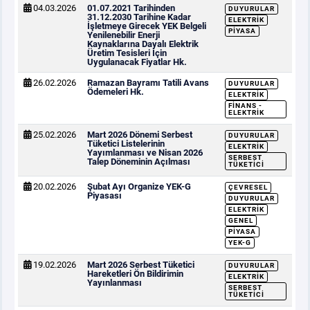
04.03.2026
01.07.2021 Tarihinden
DUYURULAR
31.12.2030 Tarihine Kadar
ELEKTRIK
İşletmeye Girecek YEK Belgeli
PIYASA
Yenilenebilir Enerji
Kaynaklarına Dayalı Elektrik
Üretim Tesisleri İçin
Uygulanacak Fiyatlar Hk.
26.02.2026
Ramazan Bayramı Tatili Avans
DUYURULAR
Ödemeleri Hk.
ELEKTRIK
FINANS -
ELEKTRIK
25.02.2026
Mart 2026 Dönemi Serbest
DUYURULAR
Tüketici Listelerinin
ELEKTRIK
Yayımlanması ve Nisan 2026
SERBEST
Talep Döneminin Açılması
TÜKETICI
20.02.2026
Şubat Ayı Organize YEK-G
ÇEVRESEL
Piyasası
DUYURULAR
ELEKTRIK
GENEL
PIYASA
YEK-G
19.02.2026
Mart 2026 Serbest Tüketici
DUYURULAR
Hareketleri Ön Bildirimin
ELEKTRIK
Yayınlanması
SERBEST
TÜKETICI