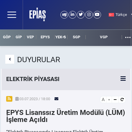
Türkçe
GÖP
GİP
VEP
EPYS
YEK-G
SGP
VGP
DUYURULAR
ELEKTRİK PİYASASI
SPOT ELEKTRİK PİYASALARI
03.07.2023 / 18:00
A
EPYS Lisanssız Üretim Modülü (LÜM)
ÖRNEK FİNANS BELGELERİ
İşleme Açıldı
VADELİ ELEKTRİK PİYASASI
“Elektrik Piyasasında Lisanssız Elektrik Üretim