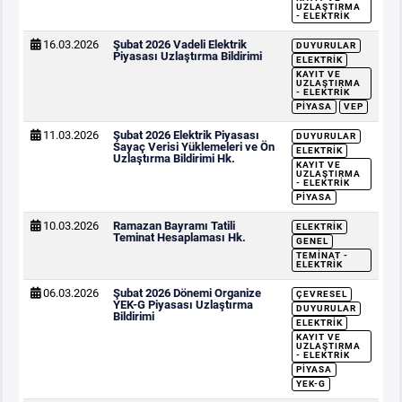
UZLAŞTIRMA
- ELEKTRIK
16.03.2026
Şubat 2026 Vadeli Elektrik
DUYURULAR
Piyasası Uzlaştırma Bildirimi
ELEKTRIK
KAYIT VE
UZLAŞTIRMA
- ELEKTRIK
PIYASA
VEP
11.03.2026
Şubat 2026 Elektrik Piyasası
DUYURULAR
Sayaç Verisi Yüklemeleri ve Ön
ELEKTRIK
Uzlaştırma Bildirimi Hk.
KAYIT VE
UZLAŞTIRMA
- ELEKTRIK
PIYASA
10.03.2026
Ramazan Bayramı Tatili
ELEKTRIK
Teminat Hesaplaması Hk.
GENEL
TEMINAT -
ELEKTRIK
06.03.2026
Şubat 2026 Dönemi Organize
ÇEVRESEL
YEK-G Piyasası Uzlaştırma
DUYURULAR
Bildirimi
ELEKTRIK
KAYIT VE
UZLAŞTIRMA
- ELEKTRIK
PIYASA
YEK-G