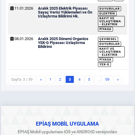
11.01.2026
Aralık 2025 Elektrik Piyasası
DUYURULAR
Sayaç Verisi Yüklemeleri ve Ön
ELEKTRIK
Uzlaştırma Bildirimi Hk.
KAYIT VE
UZLAŞTIRMA
- ELEKTRIK
PIYASA
08.01.2026
Aralık 2025 Dönemi Organize
ÇEVRESEL
YEK-G Piyasası Uzlaştırma
DUYURULAR
Bildirimi
KAYIT VE
UZLAŞTIRMA
- ELEKTRIK
PIYASA
YEK-G
Sayfa: 3 / 59
«
1
2
3
4
5
…
59
»
EPİAŞ MOBİL UYGULAMA
EPİAŞ Mobil uygulaması IOS ve ANDROID versiyonları