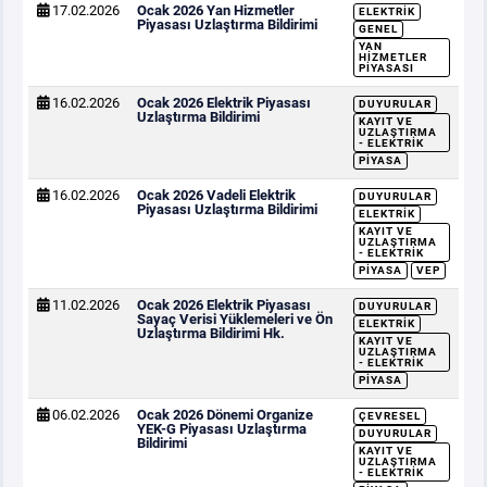
17.02.2026
Ocak 2026 Yan Hizmetler
ELEKTRIK
Piyasası Uzlaştırma Bildirimi
GENEL
YAN
HIZMETLER
PIYASASI
16.02.2026
Ocak 2026 Elektrik Piyasası
DUYURULAR
Uzlaştırma Bildirimi
KAYIT VE
UZLAŞTIRMA
- ELEKTRIK
PIYASA
16.02.2026
Ocak 2026 Vadeli Elektrik
DUYURULAR
Piyasası Uzlaştırma Bildirimi
ELEKTRIK
KAYIT VE
UZLAŞTIRMA
- ELEKTRIK
PIYASA
VEP
11.02.2026
Ocak 2026 Elektrik Piyasası
DUYURULAR
Sayaç Verisi Yüklemeleri ve Ön
ELEKTRIK
Uzlaştırma Bildirimi Hk.
KAYIT VE
UZLAŞTIRMA
- ELEKTRIK
PIYASA
06.02.2026
Ocak 2026 Dönemi Organize
ÇEVRESEL
YEK-G Piyasası Uzlaştırma
DUYURULAR
Bildirimi
KAYIT VE
UZLAŞTIRMA
- ELEKTRIK