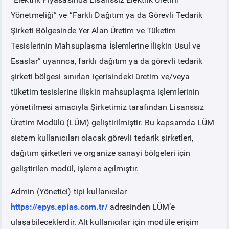
Yönetmeliği” ve “Farklı Dağıtım ya da Görevli Tedarik
PİYASA
KAYIT
SÜRECİ
Şirketi Bölgesinde Yer Alan Üretim ve Tüketim
Tesislerinin Mahsuplaşma İşlemlerine İlişkin Usul ve
SERBEST TÜKETİCİ
Esaslar” uyarınca, farklı dağıtım ya da görevli tedarik
şirketi bölgesi sınırları içerisindeki üretim ve/veya
MALİ UZLAŞTIRMA
tüketim tesislerine ilişkin mahsuplaşma işlemlerinin
yönetilmesi amacıyla Şirketimiz tarafından Lisanssız
TEMİNAT
Üretim Modülü (LÜM) geliştirilmiştir. Bu kapsamda LÜM
sistem kullanıcıları olacak görevli tedarik şirketleri,
BÜLTENLER
dağıtım şirketleri ve organize sanayi bölgeleri için
geliştirilen modül, işleme açılmıştır.
DUYURULAR
Admin (Yönetici) tipi kullanıcılar
BT HİZMET YÖNETİM SİSTEMİ POLİTİKAMIZ
https://epys.epias.com.tr/
adresinden LÜM’e
ulaşabileceklerdir. Alt kullanıcılar için modüle erişim