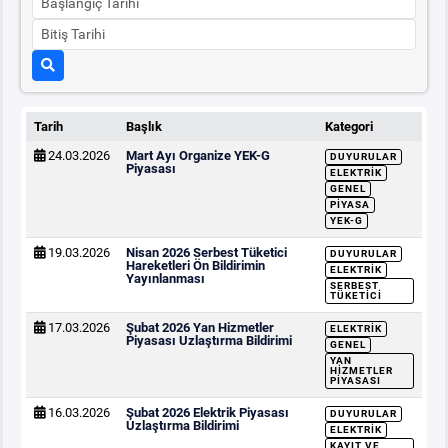
Tarih
Başlık
Kategori
24.03.2026
Mart Ayı Organize YEK-G
DUYURULAR
Piyasası
ELEKTRIK
GENEL
PIYASA
YEK-G
19.03.2026
Nisan 2026 Serbest Tüketici
DUYURULAR
Hareketleri Ön Bildirimin
ELEKTRIK
Yayınlanması
SERBEST
TÜKETICI
17.03.2026
Şubat 2026 Yan Hizmetler
ELEKTRIK
Piyasası Uzlaştırma Bildirimi
GENEL
YAN
HIZMETLER
PIYASASI
16.03.2026
Şubat 2026 Elektrik Piyasası
DUYURULAR
Uzlaştırma Bildirimi
ELEKTRIK
KAYIT VE