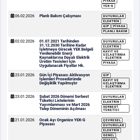
PIYASA
YEK-G
06.02.2026
Planlı Bakım Çalışması
DUYURULAR
ELEKTRIK
GİP
PIYASA
PLANLI BAKIM
02.02.2026
01.07.2021 Tarihinden
DUYURULAR
31.12.2030 Tarihine Kadar
ELEKTRIK
İşletmeye Girecek YEK Belgeli
KAYIT VE
Yenilenebilir Enerji
UZLAŞTIRMA
Kaynaklarına Dayalı Elektrik
- ELEKTRIK
Üretim Tesisleri İçin
PIYASA
Uygulanacak Fiyatlar Hk.
23.01.2026
Gün İçi Piyasası Aktivasyon
GİP
İşlemleri Prosedüründe
KAYIT VE
Değişiklik Yapılmıştır
UZLAŞTIRMA
- ELEKTRIK
23.01.2026
Şubat 2026 Dönemi Serbest
DUYURULAR
Tüketici Listelerinin
ELEKTRIK
Yayımlanması ve Mart 2026
SERBEST
Talep Döneminin Açılması
TÜKETICI
21.01.2026
Ocak Ayı Organize YEK-G
ÇEVRESEL
Piyasası
DUYURULAR
ELEKTRIK
GENEL