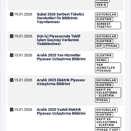
PIYASA
YEK-G
19.01.2026
Şubat 2026 Serbest Tüketici
DUYURULAR
Hareketleri Ön Bildirimin
ELEKTRIK
Yayınlanması
SERBEST
TÜKETICI
19.01.2026
Gün İçi Piyasasında Teklif
DUYURULAR
İşlem Geçmişi Verilerinin
ELEKTRIK
Yedeklenmesi
GİP
PIYASA
15.01.2026
Aralık 2025 Yan Hizmetler
ELEKTRIK
Piyasası Uzlaştırma Bildirimi
GENEL
YAN
HIZMETLER
PIYASASI
15.01.2026
Aralık 2025 Elektrik Piyasası
DUYURULAR
Uzlaştırma Bildirimi
ELEKTRIK
KAYIT VE
UZLAŞTIRMA
- ELEKTRIK
PIYASA
15.01.2026
Aralık 2025 Vadeli Elektrik
DUYURULAR
Piyasası Uzlaştırma Bildirimi
ELEKTRIK
KAYIT VE
UZLAŞTIRMA
- ELEKTRIK
PIYASA
VEP