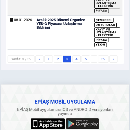
KAYIT VE
UZLAŞTIRMA
- ELEKTRIK
PIYASA
08.01.2026
Aralık 2025 Dönemi Organize
ÇEVRESEL
YEK-G Piyasası Uzlaştırma
DUYURULAR
Bildirimi
KAYIT VE
UZLAŞTIRMA
- ELEKTRIK
PIYASA
YEK-G
Sayfa: 3 / 59
«
1
2
3
4
5
…
59
»
EPİAŞ MOBİL UYGULAMA
EPİAŞ Mobil uygulaması IOS ve ANDROID versiyonları
yayında