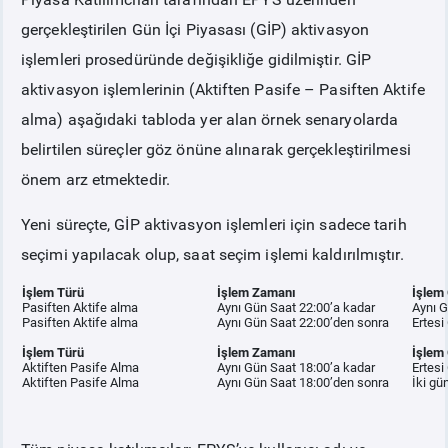
gerçekleştirilen Gün İçi Piyasası (GİP) aktivasyon
PİYASA
KAYIT
SÜRECİ
işlemleri prosedüründe değişikliğe gidilmiştir. GİP
aktivasyon işlemlerinin (Aktiften Pasife – Pasiften Aktife
SERBEST TÜKETİCİ
alma) aşağıdaki tabloda yer alan örnek senaryolarda
belirtilen süreçler göz önüne alınarak gerçekleştirilmesi
MALİ UZLAŞTIRMA
önem arz etmektedir.
Yeni süreçte, GİP aktivasyon işlemleri için sadece tarih
TEMİNAT
seçimi yapılacak olup, saat seçim işlemi kaldırılmıştır.
BÜLTENLER
İşlem Türü
İşlem Zamanı
İşlem
Pasiften Aktife alma
Aynı Gün Saat 22:00’a kadar
Aynı G
Pasiften Aktife alma
Aynı Gün Saat 22:00’den sonra
Ertesi
DUYURULAR
İşlem Türü
İşlem Zamanı
İşlem
Aktiften Pasife Alma
Aynı Gün Saat 18:00’a kadar
Ertesi
Aktiften Pasife Alma
Aynı Gün Saat 18:00’den sonra
İki gü
BT HİZMET YÖNETİM SİSTEMİ POLİTİKAMIZ