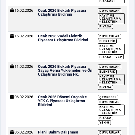
PIYASASI
16.02.2026
Ocak 2026 Elektrik Piyasası
DUYURULAR
Uzlaştırma Bildirimi
KAYIT VE
UZLAŞTIRMA
- ELEKTRIK
PIYASA
16.02.2026
Ocak 2026 Vadeli Elektrik
DUYURULAR
Piyasası Uzlaştırma Bildirimi
ELEKTRIK
KAYIT VE
UZLAŞTIRMA
- ELEKTRIK
PIYASA
VEP
11.02.2026
Ocak 2026 Elektrik Piyasası
DUYURULAR
Sayaç Verisi Yüklemeleri ve Ön
ELEKTRIK
Uzlaştırma Bildirimi Hk.
KAYIT VE
UZLAŞTIRMA
- ELEKTRIK
PIYASA
06.02.2026
Ocak 2026 Dönemi Organize
ÇEVRESEL
YEK-G Piyasası Uzlaştırma
DUYURULAR
Bildirimi
KAYIT VE
UZLAŞTIRMA
- ELEKTRIK
PIYASA
YEK-G
06.02.2026
Planlı Bakım Çalışması
DUYURULAR