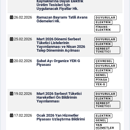
Kaynaklarına Dayalı Elektrik
Üretim Tesisleri İçin
Uygulanacak Fiyatlar Hk.
26.02.2026
Ramazan Bayramı Tatili Avans
DUYURULAR
Ödemeleri Hk.
ELEKTRIK
FINANS -
ELEKTRIK
25.02.2026
Mart 2026 Dönemi Serbest
DUYURULAR
Tüketici Listelerinin
ELEKTRIK
Yayımlanması ve Nisan 2026
SERBEST
Talep Döneminin Açılması
TÜKETICI
20.02.2026
Şubat Ayı Organize YEK-G
ÇEVRESEL
Piyasası
DUYURULAR
ELEKTRIK
GENEL
PIYASA
YEK-G
19.02.2026
Mart 2026 Serbest Tüketici
DUYURULAR
Hareketleri Ön Bildirimin
ELEKTRIK
Yayınlanması
SERBEST
TÜKETICI
17.02.2026
Ocak 2026 Yan Hizmetler
ELEKTRIK
Piyasası Uzlaştırma Bildirimi
GENEL
YAN
HIZMETLER