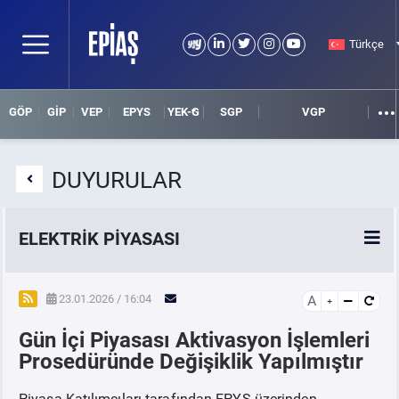
Türkçe
GÖP
GİP
VEP
EPYS
YEK-G
SGP
VGP
DUYURULAR
ELEKTRİK PİYASASI
SPOT ELEKTRİK PİYASALARI
23.01.2026 / 16:04
A
Gün İçi Piyasası Aktivasyon İşlemleri
ÖRNEK FİNANS BELGELERİ
Prosedüründe Değişiklik Yapılmıştır
VADELİ ELEKTRİK PİYASASI
Piyasa Katılımcıları tarafından EPYS üzerinden