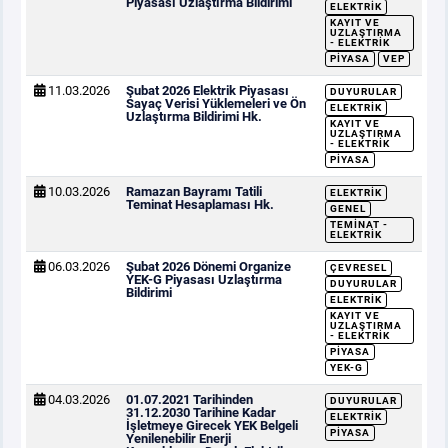
Piyasası Uzlaştırma Bildirimi
ELEKTRIK
KAYIT VE
UZLAŞTIRMA
- ELEKTRIK
PIYASA
VEP
11.03.2026
Şubat 2026 Elektrik Piyasası
DUYURULAR
Sayaç Verisi Yüklemeleri ve Ön
ELEKTRIK
Uzlaştırma Bildirimi Hk.
KAYIT VE
UZLAŞTIRMA
- ELEKTRIK
PIYASA
10.03.2026
Ramazan Bayramı Tatili
ELEKTRIK
Teminat Hesaplaması Hk.
GENEL
TEMINAT -
ELEKTRIK
06.03.2026
Şubat 2026 Dönemi Organize
ÇEVRESEL
YEK-G Piyasası Uzlaştırma
DUYURULAR
Bildirimi
ELEKTRIK
KAYIT VE
UZLAŞTIRMA
- ELEKTRIK
PIYASA
YEK-G
04.03.2026
01.07.2021 Tarihinden
DUYURULAR
31.12.2030 Tarihine Kadar
ELEKTRIK
İşletmeye Girecek YEK Belgeli
PIYASA
Yenilenebilir Enerji