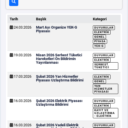
Tarih
Başlık
Kategori
24.03.2026
Mart Ayı Organize YEK-G
DUYURULAR
Piyasası
ELEKTRIK
GENEL
PIYASA
YEK-G
19.03.2026
Nisan 2026 Serbest Tüketici
DUYURULAR
Hareketleri Ön Bildirimin
ELEKTRIK
Yayınlanması
SERBEST
TÜKETICI
17.03.2026
Şubat 2026 Yan Hizmetler
ELEKTRIK
Piyasası Uzlaştırma Bildirimi
GENEL
YAN
HIZMETLER
PIYASASI
16.03.2026
Şubat 2026 Elektrik Piyasası
DUYURULAR
Uzlaştırma Bildirimi
ELEKTRIK
KAYIT VE
UZLAŞTIRMA
- ELEKTRIK
16.03.2026
Şubat 2026 Vadeli Elektrik
DUYURULAR