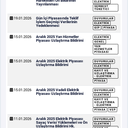
Hareketleri Ön Bildirimin
ELEKTRIK
Yayınlanması
SERBEST
TÜKETICI
19.01.2026
Gün İçi Piyasasında Teklif
DUYURULAR
İşlem Geçmişi Verilerinin
ELEKTRIK
Yedeklenmesi
GİP
PIYASA
15.01.2026
Aralık 2025 Yan Hizmetler
ELEKTRIK
Piyasası Uzlaştırma Bildirimi
GENEL
YAN
HIZMETLER
PIYASASI
15.01.2026
Aralık 2025 Elektrik Piyasası
DUYURULAR
Uzlaştırma Bildirimi
ELEKTRIK
KAYIT VE
UZLAŞTIRMA
- ELEKTRIK
PIYASA
15.01.2026
Aralık 2025 Vadeli Elektrik
DUYURULAR
Piyasası Uzlaştırma Bildirimi
ELEKTRIK
KAYIT VE
UZLAŞTIRMA
- ELEKTRIK
PIYASA
VEP
11.01.2026
Aralık 2025 Elektrik Piyasası
DUYURULAR
Sayaç Verisi Yüklemeleri ve Ön
ELEKTRIK
Uzlaştırma Bildirimi Hk.