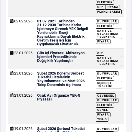
ELEKTRIK
GİP
PIYASA
PLANLI BAKIM
02.02.2026
01.07.2021 Tarihinden
DUYURULAR
31.12.2030 Tarihine Kadar
ELEKTRIK
İşletmeye Girecek YEK Belgeli
KAYIT VE
Yenilenebilir Enerji
UZLAŞTIRMA
Kaynaklarına Dayalı Elektrik
- ELEKTRIK
Üretim Tesisleri İçin
PIYASA
Uygulanacak Fiyatlar Hk.
23.01.2026
Gün İçi Piyasası Aktivasyon
GİP
İşlemleri Prosedüründe
KAYIT VE
Değişiklik Yapılmıştır
UZLAŞTIRMA
- ELEKTRIK
23.01.2026
Şubat 2026 Dönemi Serbest
DUYURULAR
Tüketici Listelerinin
ELEKTRIK
Yayımlanması ve Mart 2026
SERBEST
Talep Döneminin Açılması
TÜKETICI
21.01.2026
Ocak Ayı Organize YEK-G
ÇEVRESEL
Piyasası
DUYURULAR
ELEKTRIK
GENEL
PIYASA
YEK-G
19.01.2026
Şubat 2026 Serbest Tüketici
DUYURULAR