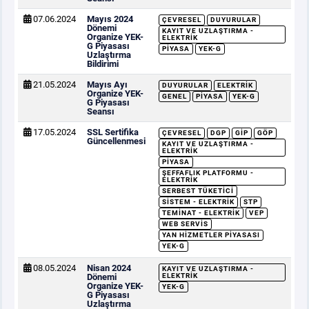
07.06.2024
Mayıs 2024
ÇEVRESEL
DUYURULAR
Dönemi
KAYIT VE UZLAŞTIRMA -
Organize YEK-
ELEKTRIK
G Piyasası
PIYASA
YEK-G
Uzlaştırma
Bildirimi
21.05.2024
Mayıs Ayı
DUYURULAR
ELEKTRIK
Organize YEK-
GENEL
PIYASA
YEK-G
G Piyasası
Seansı
17.05.2024
SSL Sertifika
ÇEVRESEL
DGP
GİP
GÖP
Güncellenmesi
KAYIT VE UZLAŞTIRMA -
ELEKTRIK
PIYASA
ŞEFFAFLIK PLATFORMU -
ELEKTRIK
SERBEST TÜKETICI
SISTEM - ELEKTRIK
STP
TEMINAT - ELEKTRIK
VEP
WEB SERVIS
YAN HIZMETLER PIYASASI
YEK-G
08.05.2024
Nisan 2024
KAYIT VE UZLAŞTIRMA -
Dönemi
ELEKTRIK
Organize YEK-
YEK-G
G Piyasası
Uzlaştırma