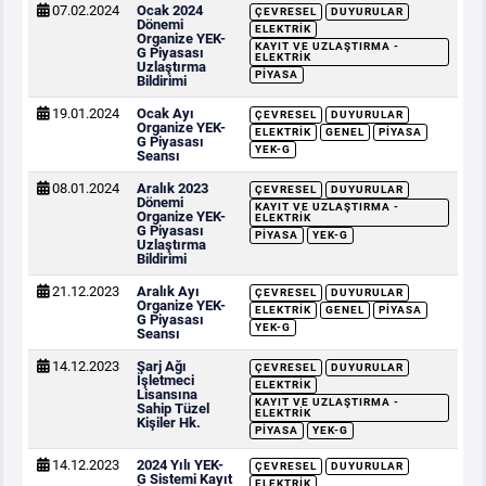
07.02.2024
Ocak 2024
ÇEVRESEL
DUYURULAR
Dönemi
ELEKTRIK
Organize YEK-
KAYIT VE UZLAŞTIRMA -
G Piyasası
ELEKTRIK
Uzlaştırma
PIYASA
Bildirimi
19.01.2024
Ocak Ayı
ÇEVRESEL
DUYURULAR
Organize YEK-
ELEKTRIK
GENEL
PIYASA
G Piyasası
YEK-G
Seansı
08.01.2024
Aralık 2023
ÇEVRESEL
DUYURULAR
Dönemi
KAYIT VE UZLAŞTIRMA -
Organize YEK-
ELEKTRIK
G Piyasası
PIYASA
YEK-G
Uzlaştırma
Bildirimi
21.12.2023
Aralık Ayı
ÇEVRESEL
DUYURULAR
Organize YEK-
ELEKTRIK
GENEL
PIYASA
G Piyasası
YEK-G
Seansı
14.12.2023
Şarj Ağı
ÇEVRESEL
DUYURULAR
İşletmeci
ELEKTRIK
Lisansına
KAYIT VE UZLAŞTIRMA -
Sahip Tüzel
ELEKTRIK
Kişiler Hk.
PIYASA
YEK-G
14.12.2023
2024 Yılı YEK-
ÇEVRESEL
DUYURULAR
G Sistemi Kayıt
ELEKTRIK