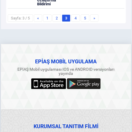
Uzlaştırma
Bildirimi
Sayfa: 3 / 5
«
1
2
3
4
5
»
EPİAŞ MOBİL UYGULAMA
EPİAŞ Mobil uygulaması IOS ve ANDROID versiyonları
yayında
KURUMSAL TANITIM FİLMİ