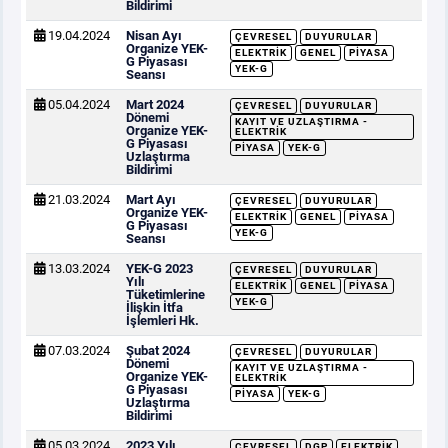
Bildirimi
19.04.2024
Nisan Ayı
ÇEVRESEL
DUYURULAR
Organize YEK-
ELEKTRIK
GENEL
PIYASA
G Piyasası
YEK-G
Seansı
05.04.2024
Mart 2024
ÇEVRESEL
DUYURULAR
Dönemi
KAYIT VE UZLAŞTIRMA -
Organize YEK-
ELEKTRIK
G Piyasası
PIYASA
YEK-G
Uzlaştırma
Bildirimi
21.03.2024
Mart Ayı
ÇEVRESEL
DUYURULAR
Organize YEK-
ELEKTRIK
GENEL
PIYASA
G Piyasası
YEK-G
Seansı
13.03.2024
YEK-G 2023
ÇEVRESEL
DUYURULAR
Yılı
ELEKTRIK
GENEL
PIYASA
Tüketimlerine
YEK-G
İlişkin İtfa
İşlemleri Hk.
07.03.2024
Şubat 2024
ÇEVRESEL
DUYURULAR
Dönemi
KAYIT VE UZLAŞTIRMA -
Organize YEK-
ELEKTRIK
G Piyasası
PIYASA
YEK-G
Uzlaştırma
Bildirimi
05.03.2024
2023 Yılı
ÇEVRESEL
DGP
ELEKTRIK