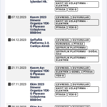
İşlemleri Hk.
KAYIT VE UZLAŞTIRMA -
ELEKTRIK
PIYASA
YEK-G
07.12.2023
Kasım 2023
ÇEVRESEL
DUYURULAR
Dönemi
KAYIT VE UZLAŞTIRMA -
Organize YEK-
ELEKTRIK
G Piyasası
PIYASA
YEK-G
Uzlaştırma
Bildirimi
04.12.2023
Şeffaflık
ÇEVRESEL
DUYURULAR
Platformu 2.0.
KURUMSAL
PIYASA
Canlıya Alındı
ŞEFFAFLIK PLATFORMU
ŞEFFAFLIK PLATFORMU - DOĞAL
GAZ
ŞEFFAFLIK PLATFORMU -
ELEKTRIK
21.11.2023
Kasım Ayı
ÇEVRESEL
DUYURULAR
Organize YEK-
ELEKTRIK
GENEL
PIYASA
G Piyasası
YEK-G
Seansı
07.11.2023
Ekim 2023
ÇEVRESEL
DUYURULAR
Dönemi
KAYIT VE UZLAŞTIRMA -
Organize YEK-
ELEKTRIK
G Piyasası
PIYASA
YEK-G
Uzlaştırma
Bildirimi
20.10.2023
Ekim Ayı