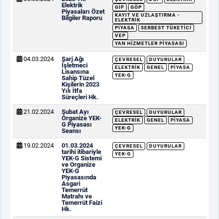
Elektrik
GİP
GÖP
Piyasaları Özet
KAYIT VE UZLAŞTIRMA -
Bilgiler Raporu
ELEKTRIK
PIYASA
SERBEST TÜKETICI
VEP
YAN HIZMETLER PIYASASI
04.03.2024
Şarj Ağı
ÇEVRESEL
DUYURULAR
İşletmeci
ELEKTRIK
GENEL
PIYASA
Lisansına
YEK-G
Sahip Tüzel
Kişilerin 2023
Yılı İtfa
Süreçleri Hk.
21.02.2024
Şubat Ayı
ÇEVRESEL
DUYURULAR
Organize YEK-
ELEKTRIK
GENEL
PIYASA
G Piyasası
YEK-G
Seansı
19.02.2024
01.03.2024
ÇEVRESEL
DUYURULAR
tarihi itibariyle
YEK-G
YEK-G Sistemi
ve Organize
YEK-G
Piyasasında
Asgari
Temerrüt
Matrahı ve
Temerrüt Faizi
Hk.