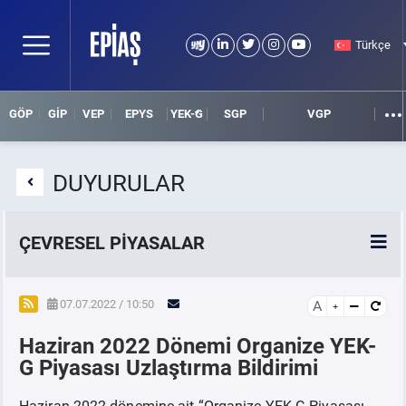
Türkçe
GÖP
GİP
VEP
EPYS
YEK-G
SGP
VGP
DUYURULAR
ÇEVRESEL PİYASALAR
YEK-G Piyasası
07.07.2022 / 10:50
A
Haziran 2022 Dönemi Organize YEK-
YEK-G Nedir?
G Piyasası Uzlaştırma Bildirimi
Haziran 2022 dönemine ait “Organize YEK-G Piyasası