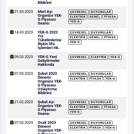
Bildirimi
21.03.2023
Mart Ayı
ÇEVRESEL
DUYURULAR
Organize YEK-
ELEKTRIK
GENEL
PIYASA
G Piyasası
YEK-G
Seansı
14.03.2023
YEK-G 2022
ÇEVRESEL
DUYURULAR
Yılı
ELEKTRIK
GENEL
PIYASA
Tüketimlerine
YEK-G
İlişkin İtfa
İşlemleri Hk.
09.03.2023
YEK-G Yeni
ÇEVRESEL
ELEKTRIK
YEK-G
Geliştirmeler
Hakkında
07.03.2023
Şubat 2023
ÇEVRESEL
DUYURULAR
Dönemi
ELEKTRIK
PIYASA
YEK-G
Organize YEK-
G Piyasası
Uzlaştırma
Bildirimi
21.02.2023
Şubat Ayı
ÇEVRESEL
DUYURULAR
Organize YEK-
ELEKTRIK
GENEL
PIYASA
G Piyasası
YEK-G
Seansı
07.02.2023
Ocak 2023
ÇEVRESEL
DUYURULAR
Dönemi
ELEKTRIK
PIYASA
YEK-G
Organize YEK-