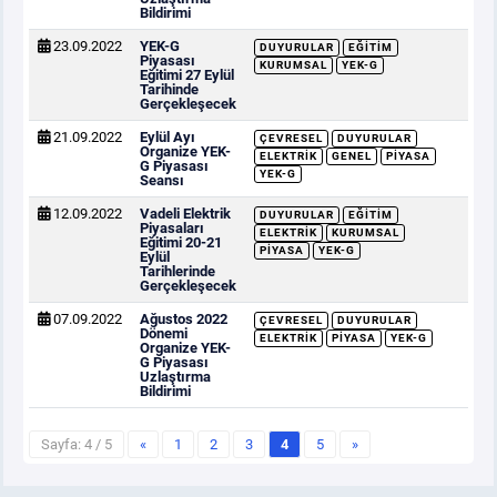
Bildirimi
23.09.2022
YEK-G
DUYURULAR
EĞITIM
Piyasası
KURUMSAL
YEK-G
Eğitimi 27 Eylül
Tarihinde
Gerçekleşecek
21.09.2022
Eylül Ayı
ÇEVRESEL
DUYURULAR
Organize YEK-
ELEKTRIK
GENEL
PIYASA
G Piyasası
YEK-G
Seansı
12.09.2022
Vadeli Elektrik
DUYURULAR
EĞITIM
Piyasaları
ELEKTRIK
KURUMSAL
Eğitimi 20-21
PIYASA
YEK-G
Eylül
Tarihlerinde
Gerçekleşecek
07.09.2022
Ağustos 2022
ÇEVRESEL
DUYURULAR
Dönemi
ELEKTRIK
PIYASA
YEK-G
Organize YEK-
G Piyasası
Uzlaştırma
Bildirimi
Sayfa: 4 / 5
«
1
2
3
4
5
»