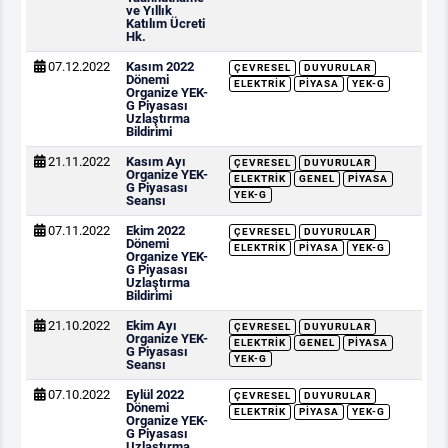
ve Yıllık
Katılım Ücreti
Hk.
07.12.2022
Kasım 2022
ÇEVRESEL
DUYURULAR
Dönemi
ELEKTRIK
PIYASA
YEK-G
Organize YEK-
G Piyasası
Uzlaştırma
Bildirimi
21.11.2022
Kasım Ayı
ÇEVRESEL
DUYURULAR
Organize YEK-
ELEKTRIK
GENEL
PIYASA
G Piyasası
YEK-G
Seansı
07.11.2022
Ekim 2022
ÇEVRESEL
DUYURULAR
Dönemi
ELEKTRIK
PIYASA
YEK-G
Organize YEK-
G Piyasası
Uzlaştırma
Bildirimi
21.10.2022
Ekim Ayı
ÇEVRESEL
DUYURULAR
Organize YEK-
ELEKTRIK
GENEL
PIYASA
G Piyasası
YEK-G
Seansı
07.10.2022
Eylül 2022
ÇEVRESEL
DUYURULAR
Dönemi
ELEKTRIK
PIYASA
YEK-G
Organize YEK-
G Piyasası
Uzlaştırma