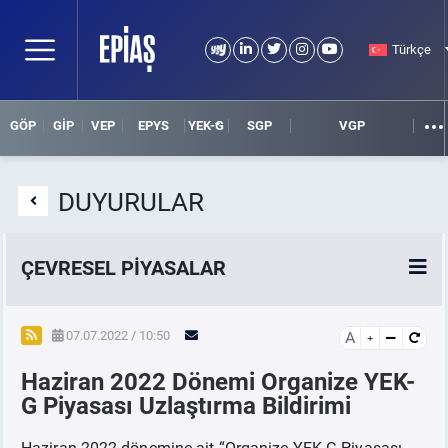
Türkçe
GÖP
GİP
VEP
EPYS
YEK-G
SGP
VGP
DUYURULAR
ÇEVRESEL PİYASALAR
YEK-G Piyasası
07.07.2022 / 10:50
A
Haziran 2022 Dönemi Organize YEK-
YEK-G Nedir?
G Piyasası Uzlaştırma Bildirimi
Haziran 2022 dönemine ait “Organize YEK-G Piyasası