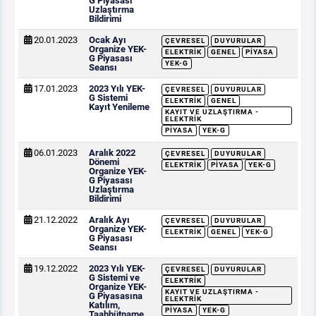
G Piyasası
Uzlaştırma
Bildirimi
20.01.2023
Ocak Ayı
ÇEVRESEL
DUYURULAR
Organize YEK-
ELEKTRIK
GENEL
PIYASA
G Piyasası
YEK-G
Seansı
17.01.2023
2023 Yılı YEK-
ÇEVRESEL
DUYURULAR
G Sistemi
ELEKTRIK
GENEL
Kayıt Yenileme
KAYIT VE UZLAŞTIRMA -
ELEKTRIK
PIYASA
YEK-G
06.01.2023
Aralık 2022
ÇEVRESEL
DUYURULAR
Dönemi
ELEKTRIK
PIYASA
YEK-G
Organize YEK-
G Piyasası
Uzlaştırma
Bildirimi
21.12.2022
Aralık Ayı
ÇEVRESEL
DUYURULAR
Organize YEK-
ELEKTRIK
GENEL
YEK-G
G Piyasası
Seansı
19.12.2022
2023 Yılı YEK-
ÇEVRESEL
DUYURULAR
G Sistemi ve
ELEKTRIK
Organize YEK-
KAYIT VE UZLAŞTIRMA -
G Piyasasına
ELEKTRIK
Katılım,
PIYASA
YEK-G
Taahhütname