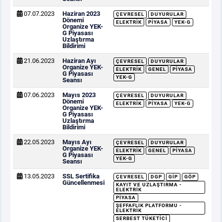
07.07.2023
Haziran 2023
ÇEVRESEL
DUYURULAR
Dönemi
ELEKTRIK
PIYASA
YEK-G
Organize YEK-
G Piyasası
Uzlaştırma
Bildirimi
21.06.2023
Haziran Ayı
ÇEVRESEL
DUYURULAR
Organize YEK-
ELEKTRIK
GENEL
PIYASA
G Piyasası
YEK-G
Seansı
07.06.2023
Mayıs 2023
ÇEVRESEL
DUYURULAR
Dönemi
ELEKTRIK
PIYASA
YEK-G
Organize YEK-
G Piyasası
Uzlaştırma
Bildirimi
22.05.2023
Mayıs Ayı
ÇEVRESEL
DUYURULAR
Organize YEK-
ELEKTRIK
GENEL
PIYASA
G Piyasası
YEK-G
Seansı
13.05.2023
SSL Sertifika
ÇEVRESEL
DGP
GİP
GÖP
Güncellenmesi
KAYIT VE UZLAŞTIRMA -
ELEKTRIK
PIYASA
ŞEFFAFLIK PLATFORMU -
ELEKTRIK
SERBEST TÜKETICI