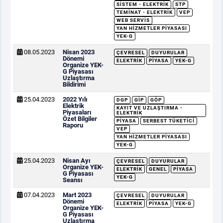
SISTEM - ELEKTRIK
STP
TEMINAT - ELEKTRIK
VEP
WEB SERVIS
YAN HIZMETLER PIYASASI
YEK-G
08.05.2023
Nisan 2023
ÇEVRESEL
DUYURULAR
Dönemi
ELEKTRIK
PIYASA
YEK-G
Organize YEK-
G Piyasası
Uzlaştırma
Bildirimi
25.04.2023
2022 Yılı
DGP
GİP
GÖP
Elektrik
KAYIT VE UZLAŞTIRMA -
Piyasaları
ELEKTRIK
Özet Bilgiler
PIYASA
SERBEST TÜKETICI
Raporu
VEP
YAN HIZMETLER PIYASASI
YEK-G
25.04.2023
Nisan Ayı
ÇEVRESEL
DUYURULAR
Organize YEK-
ELEKTRIK
GENEL
PIYASA
G Piyasası
YEK-G
Seansı
07.04.2023
Mart 2023
ÇEVRESEL
DUYURULAR
Dönemi
ELEKTRIK
PIYASA
YEK-G
Organize YEK-
G Piyasası
Uzlaştırma