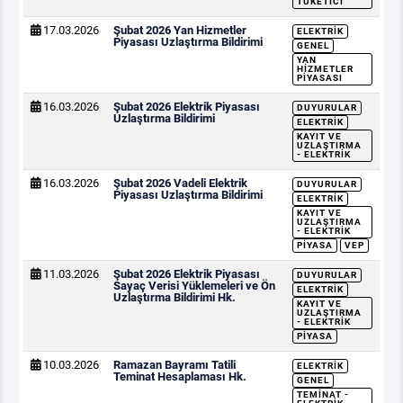
TÜKETICI
17.03.2026
Şubat 2026 Yan Hizmetler
ELEKTRIK
Piyasası Uzlaştırma Bildirimi
GENEL
YAN
HIZMETLER
PIYASASI
16.03.2026
Şubat 2026 Elektrik Piyasası
DUYURULAR
Uzlaştırma Bildirimi
ELEKTRIK
KAYIT VE
UZLAŞTIRMA
- ELEKTRIK
16.03.2026
Şubat 2026 Vadeli Elektrik
DUYURULAR
Piyasası Uzlaştırma Bildirimi
ELEKTRIK
KAYIT VE
UZLAŞTIRMA
- ELEKTRIK
PIYASA
VEP
11.03.2026
Şubat 2026 Elektrik Piyasası
DUYURULAR
Sayaç Verisi Yüklemeleri ve Ön
ELEKTRIK
Uzlaştırma Bildirimi Hk.
KAYIT VE
UZLAŞTIRMA
- ELEKTRIK
PIYASA
10.03.2026
Ramazan Bayramı Tatili
ELEKTRIK
Teminat Hesaplaması Hk.
GENEL
TEMINAT -