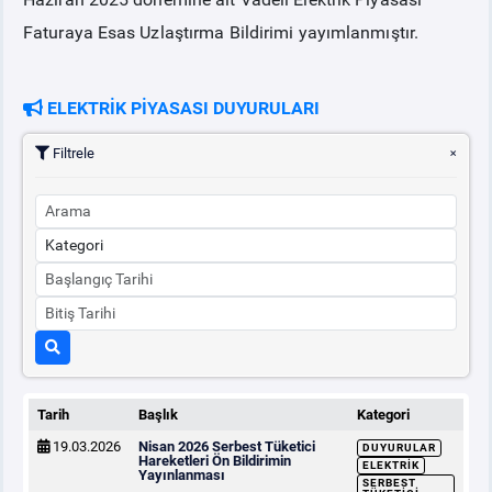
Faturaya Esas Uzlaştırma Bildirimi yayımlanmıştır.
PİYASA
KAYIT
SÜRECİ
ELEKTRİK PİYASASI DUYURULARI
SERBEST TÜKETİCİ
Filtrele
MALİ UZLAŞTIRMA
TEMİNAT
BÜLTENLER
DUYURULAR
Tarih
Başlık
Kategori
BT HİZMET YÖNETİM SİSTEMİ POLİTİKAMIZ
19.03.2026
Nisan 2026 Serbest Tüketici
DUYURULAR
Hareketleri Ön Bildirimin
ELEKTRIK
Yayınlanması
SERBEST