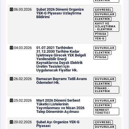
ELEKTRIK
06.03.2026
Şubat 2026 Dönemi Organize
ÇEVRESEL
YEK-G Piyasası Uzlaştırma
DUYURULAR
Bildirimi
ELEKTRIK
KAYIT VE
UZLAŞTIRMA
- ELEKTRIK
PIYASA
YEK-G
04.03.2026
01.07.2021 Tarihinden
DUYURULAR
31.12.2030 Tarihine Kadar
ELEKTRIK
İşletmeye Girecek YEK Belgeli
PIYASA
Yenilenebilir Enerji
Kaynaklarına Dayalı Elektrik
Üretim Tesisleri İçin
Uygulanacak Fiyatlar Hk.
26.02.2026
Ramazan Bayramı Tatili Avans
DUYURULAR
Ödemeleri Hk.
ELEKTRIK
FINANS -
ELEKTRIK
25.02.2026
Mart 2026 Dönemi Serbest
DUYURULAR
Tüketici Listelerinin
ELEKTRIK
Yayımlanması ve Nisan 2026
SERBEST
Talep Döneminin Açılması
TÜKETICI
20.02.2026
Şubat Ayı Organize YEK-G
ÇEVRESEL
Piyasası
DUYURULAR