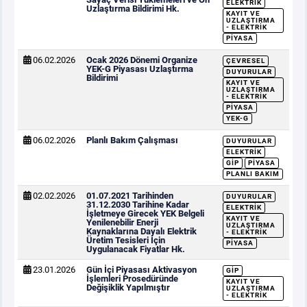
ELEKTRIK
Uzlaştırma Bildirimi Hk.
KAYIT VE
UZLAŞTIRMA
- ELEKTRIK
PIYASA
06.02.2026
Ocak 2026 Dönemi Organize
ÇEVRESEL
YEK-G Piyasası Uzlaştırma
DUYURULAR
Bildirimi
KAYIT VE
UZLAŞTIRMA
- ELEKTRIK
PIYASA
YEK-G
06.02.2026
Planlı Bakım Çalışması
DUYURULAR
ELEKTRIK
GİP
PIYASA
PLANLI BAKIM
02.02.2026
01.07.2021 Tarihinden
DUYURULAR
31.12.2030 Tarihine Kadar
ELEKTRIK
İşletmeye Girecek YEK Belgeli
KAYIT VE
Yenilenebilir Enerji
UZLAŞTIRMA
Kaynaklarına Dayalı Elektrik
- ELEKTRIK
Üretim Tesisleri İçin
PIYASA
Uygulanacak Fiyatlar Hk.
23.01.2026
Gün İçi Piyasası Aktivasyon
GİP
İşlemleri Prosedüründe
KAYIT VE
Değişiklik Yapılmıştır
UZLAŞTIRMA
- ELEKTRIK