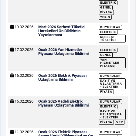
ELEKTRIK
GENEL
PIYASA
YEK-G
19.02.2026
Mart 2026 Serbest Tüketici
DUYURULAR
Hareketleri Ön Bildirimin
ELEKTRIK
Yayınlanması
SERBEST
TÜKETICI
17.02.2026
Ocak 2026 Yan Hizmetler
ELEKTRIK
Piyasası Uzlaştırma Bildirimi
GENEL
YAN
HIZMETLER
PIYASASI
16.02.2026
Ocak 2026 Elektrik Piyasası
DUYURULAR
Uzlaştırma Bildirimi
KAYIT VE
UZLAŞTIRMA
- ELEKTRIK
PIYASA
16.02.2026
Ocak 2026 Vadeli Elektrik
DUYURULAR
Piyasası Uzlaştırma Bildirimi
ELEKTRIK
KAYIT VE
UZLAŞTIRMA
- ELEKTRIK
PIYASA
VEP
11.02.2026
Ocak 2026 Elektrik Piyasası
DUYURULAR
Sayaç Verisi Yüklemeleri ve Ön