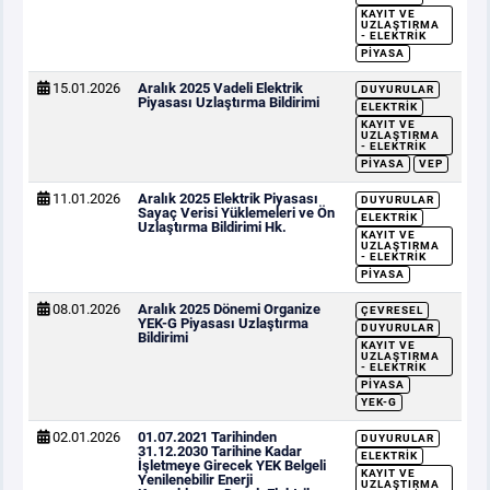
KAYIT VE
UZLAŞTIRMA
- ELEKTRIK
PIYASA
15.01.2026
Aralık 2025 Vadeli Elektrik
DUYURULAR
Piyasası Uzlaştırma Bildirimi
ELEKTRIK
KAYIT VE
UZLAŞTIRMA
- ELEKTRIK
PIYASA
VEP
11.01.2026
Aralık 2025 Elektrik Piyasası
DUYURULAR
Sayaç Verisi Yüklemeleri ve Ön
ELEKTRIK
Uzlaştırma Bildirimi Hk.
KAYIT VE
UZLAŞTIRMA
- ELEKTRIK
PIYASA
08.01.2026
Aralık 2025 Dönemi Organize
ÇEVRESEL
YEK-G Piyasası Uzlaştırma
DUYURULAR
Bildirimi
KAYIT VE
UZLAŞTIRMA
- ELEKTRIK
PIYASA
YEK-G
02.01.2026
01.07.2021 Tarihinden
DUYURULAR
31.12.2030 Tarihine Kadar
ELEKTRIK
İşletmeye Girecek YEK Belgeli
KAYIT VE
Yenilenebilir Enerji
UZLAŞTIRMA