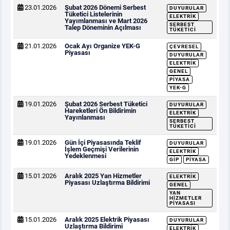
23.01.2026
Şubat 2026 Dönemi Serbest
DUYURULAR
Tüketici Listelerinin
ELEKTRIK
Yayımlanması ve Mart 2026
SERBEST
Talep Döneminin Açılması
TÜKETICI
21.01.2026
Ocak Ayı Organize YEK-G
ÇEVRESEL
Piyasası
DUYURULAR
ELEKTRIK
GENEL
PIYASA
YEK-G
19.01.2026
Şubat 2026 Serbest Tüketici
DUYURULAR
Hareketleri Ön Bildirimin
ELEKTRIK
Yayınlanması
SERBEST
TÜKETICI
19.01.2026
Gün İçi Piyasasında Teklif
DUYURULAR
İşlem Geçmişi Verilerinin
ELEKTRIK
Yedeklenmesi
GİP
PIYASA
15.01.2026
Aralık 2025 Yan Hizmetler
ELEKTRIK
Piyasası Uzlaştırma Bildirimi
GENEL
YAN
HIZMETLER
PIYASASI
15.01.2026
Aralık 2025 Elektrik Piyasası
DUYURULAR
Uzlaştırma Bildirimi
ELEKTRIK