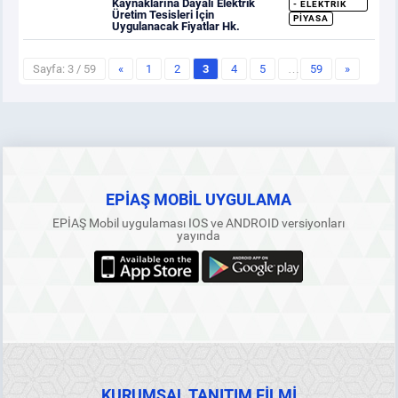
Kaynaklarına Dayalı Elektrik
- ELEKTRIK
Üretim Tesisleri İçin
PIYASA
Uygulanacak Fiyatlar Hk.
Sayfa: 3 / 59
«
1
2
3
4
5
…
59
»
EPİAŞ MOBİL UYGULAMA
EPİAŞ Mobil uygulaması IOS ve ANDROID versiyonları
yayında
KURUMSAL TANITIM FİLMİ