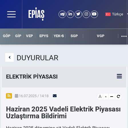
Türkçe
GÖP
GİP
VEP
EPYS
YEK-G
SGP
VGP
DUYURULAR
ELEKTRİK PİYASASI
SPOT ELEKTRİK PİYASALARI
16.07.2025 / 14:18
A
Haziran 2025 Vadeli Elektrik Piyasası
ÖRNEK FİNANS BELGELERİ
Uzlaştırma Bildirimi
VADELİ ELEKTRİK PİYASASI
Haziran 2025 dönemine ait Vadeli Elektrik Piyasası