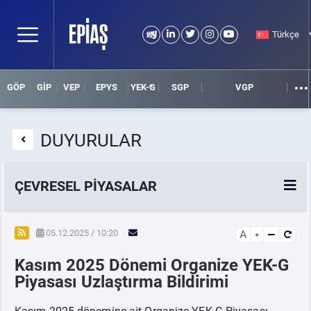
Türkçe
GÖP
GİP
VEP
EPYS
YEK-G
SGP
VGP
DUYURULAR
ÇEVRESEL PİYASALAR
YEK-G Piyasası
05.12.2025 / 10:20
A
Kasım 2025 Dönemi Organize YEK-G
YEK-G Nedir?
Piyasası Uzlaştırma Bildirimi
Kasım 2025 dönemine ait Organize YEK-G Piyasası