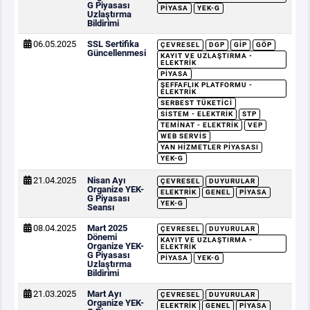
G Piyasası
PIYASA
YEK-G
Uzlaştırma
Bildirimi
06.05.2025
SSL Sertifika
ÇEVRESEL
DGP
GİP
GÖP
Güncellenmesi
KAYIT VE UZLAŞTIRMA -
ELEKTRIK
PIYASA
ŞEFFAFLIK PLATFORMU -
ELEKTRIK
SERBEST TÜKETICI
SISTEM - ELEKTRIK
STP
TEMINAT - ELEKTRIK
VEP
WEB SERVIS
YAN HIZMETLER PIYASASI
YEK-G
21.04.2025
Nisan Ayı
ÇEVRESEL
DUYURULAR
Organize YEK-
ELEKTRIK
GENEL
PIYASA
G Piyasası
YEK-G
Seansı
08.04.2025
Mart 2025
ÇEVRESEL
DUYURULAR
Dönemi
KAYIT VE UZLAŞTIRMA -
Organize YEK-
ELEKTRIK
G Piyasası
PIYASA
YEK-G
Uzlaştırma
Bildirimi
21.03.2025
Mart Ayı
ÇEVRESEL
DUYURULAR
Organize YEK-
ELEKTRIK
GENEL
PIYASA