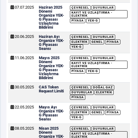
07.07.2025
Haziran 2025
ÇEVRESEL
DUYURULAR
Dönemi
KAYIT VE UZLAŞTIRMA -
Organize YEK-
ELEKTRIK
G Piyasası
PIYASA
YEK-G
Uzlaştırma
Bildirimi
20.06.2025
Haziran Ayı
ÇEVRESEL
DUYURULAR
Organize YEK-
ELEKTRIK
GENEL
PIYASA
G Piyasası
YEK-G
Seansı
11.06.2025
Mayıs 2025
ÇEVRESEL
DUYURULAR
Dönemi
KAYIT VE UZLAŞTIRMA -
Organize YEK-
ELEKTRIK
G Piyasası
PIYASA
YEK-G
Uzlaştırma
Bildirimi
30.05.2025
CAS Token
ÇEVRESEL
DOĞAL GAZ
Request Limiti
DUYURULAR
ELEKTRIK
PIYASA
22.05.2025
Mayıs Ayı
ÇEVRESEL
DUYURULAR
Organize YEK-
ELEKTRIK
GENEL
PIYASA
G Piyasası
YEK-G
Seansı
08.05.2025
Nisan 2025
ÇEVRESEL
DUYURULAR
Dönemi
KAYIT VE UZLAŞTIRMA -
Organize YEK-
ELEKTRIK