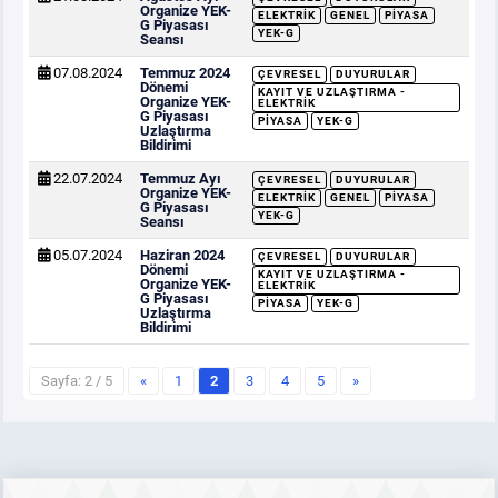
Organize YEK-
ELEKTRIK
GENEL
PIYASA
G Piyasası
YEK-G
Seansı
07.08.2024
Temmuz 2024
ÇEVRESEL
DUYURULAR
Dönemi
KAYIT VE UZLAŞTIRMA -
Organize YEK-
ELEKTRIK
G Piyasası
PIYASA
YEK-G
Uzlaştırma
Bildirimi
22.07.2024
Temmuz Ayı
ÇEVRESEL
DUYURULAR
Organize YEK-
ELEKTRIK
GENEL
PIYASA
G Piyasası
YEK-G
Seansı
05.07.2024
Haziran 2024
ÇEVRESEL
DUYURULAR
Dönemi
KAYIT VE UZLAŞTIRMA -
Organize YEK-
ELEKTRIK
G Piyasası
PIYASA
YEK-G
Uzlaştırma
Bildirimi
Sayfa: 2 / 5
«
1
2
3
4
5
»