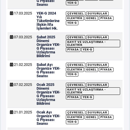
G Piyasası
YEK-G
Seansı
17.03.2025
YEK-G 2024
ÇEVRESEL
DUYURULAR
Yılı
ELEKTRIK
GENEL
PIYASA
Tüketimlerine
YEK-G
İlişkin İtfa
İşlemleri Hk.
07.03.2025
Şubat 2025
ÇEVRESEL
DUYURULAR
Dönemi
KAYIT VE UZLAŞTIRMA -
Organize YEK-
ELEKTRIK
G Piyasası
PIYASA
YEK-G
Uzlaştırma
Bildirimi
21.02.2025
Şubat Ayı
ÇEVRESEL
DUYURULAR
Organize YEK-
ELEKTRIK
GENEL
PIYASA
G Piyasası
YEK-G
Seansı
07.02.2025
Ocak 2025
ÇEVRESEL
DUYURULAR
Dönemi
KAYIT VE UZLAŞTIRMA -
Organize YEK-
ELEKTRIK
G Piyasası
PIYASA
YEK-G
Uzlaştırma
Bildirimi
21.01.2025
Ocak Ayı
ÇEVRESEL
DUYURULAR
Organize YEK-
ELEKTRIK
GENEL
PIYASA
G Piyasası
YEK-G
Seansı