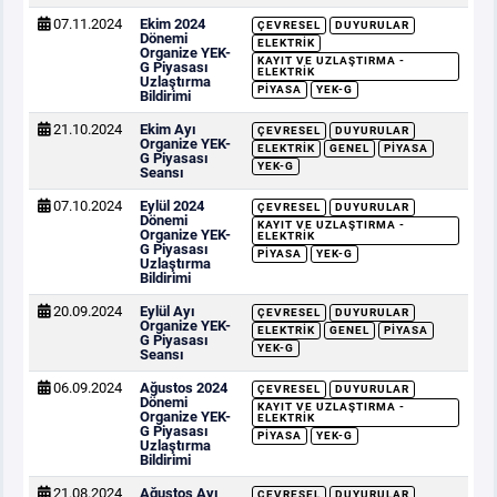
07.11.2024
Ekim 2024
ÇEVRESEL
DUYURULAR
Dönemi
ELEKTRIK
Organize YEK-
KAYIT VE UZLAŞTIRMA -
G Piyasası
ELEKTRIK
Uzlaştırma
PIYASA
YEK-G
Bildirimi
21.10.2024
Ekim Ayı
ÇEVRESEL
DUYURULAR
Organize YEK-
ELEKTRIK
GENEL
PIYASA
G Piyasası
YEK-G
Seansı
07.10.2024
Eylül 2024
ÇEVRESEL
DUYURULAR
Dönemi
KAYIT VE UZLAŞTIRMA -
Organize YEK-
ELEKTRIK
G Piyasası
PIYASA
YEK-G
Uzlaştırma
Bildirimi
20.09.2024
Eylül Ayı
ÇEVRESEL
DUYURULAR
Organize YEK-
ELEKTRIK
GENEL
PIYASA
G Piyasası
YEK-G
Seansı
06.09.2024
Ağustos 2024
ÇEVRESEL
DUYURULAR
Dönemi
KAYIT VE UZLAŞTIRMA -
Organize YEK-
ELEKTRIK
G Piyasası
PIYASA
YEK-G
Uzlaştırma
Bildirimi
21.08.2024
Ağustos Ayı
ÇEVRESEL
DUYURULAR