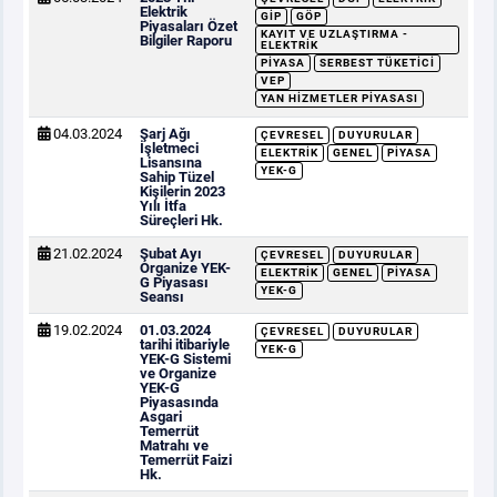
Elektrik
GİP
GÖP
Piyasaları Özet
KAYIT VE UZLAŞTIRMA -
Bilgiler Raporu
ELEKTRIK
PIYASA
SERBEST TÜKETICI
VEP
YAN HIZMETLER PIYASASI
04.03.2024
Şarj Ağı
ÇEVRESEL
DUYURULAR
İşletmeci
ELEKTRIK
GENEL
PIYASA
Lisansına
YEK-G
Sahip Tüzel
Kişilerin 2023
Yılı İtfa
Süreçleri Hk.
21.02.2024
Şubat Ayı
ÇEVRESEL
DUYURULAR
Organize YEK-
ELEKTRIK
GENEL
PIYASA
G Piyasası
YEK-G
Seansı
19.02.2024
01.03.2024
ÇEVRESEL
DUYURULAR
tarihi itibariyle
YEK-G
YEK-G Sistemi
ve Organize
YEK-G
Piyasasında
Asgari
Temerrüt
Matrahı ve
Temerrüt Faizi
Hk.