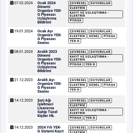
07.02.2024
Ocak 2024
ÇEVRESEL
DUYURULAR
Dönemi
ELEKTRIK
Organize YEK-
KAYIT VE UZLAŞTIRMA -
G Piyasası
ELEKTRIK
Uzlaştırma
PIYASA
Bildirimi
19.01.2024
Ocak Ayı
ÇEVRESEL
DUYURULAR
Organize YEK-
ELEKTRIK
GENEL
PIYASA
G Piyasası
YEK-G
Seansı
08.01.2024
Aralık 2023
ÇEVRESEL
DUYURULAR
Dönemi
KAYIT VE UZLAŞTIRMA -
Organize YEK-
ELEKTRIK
G Piyasası
PIYASA
YEK-G
Uzlaştırma
Bildirimi
21.12.2023
Aralık Ayı
ÇEVRESEL
DUYURULAR
Organize YEK-
ELEKTRIK
GENEL
PIYASA
G Piyasası
YEK-G
Seansı
14.12.2023
Şarj Ağı
ÇEVRESEL
DUYURULAR
İşletmeci
ELEKTRIK
Lisansına
KAYIT VE UZLAŞTIRMA -
Sahip Tüzel
ELEKTRIK
Kişiler Hk.
PIYASA
YEK-G
14.12.2023
2024 Yılı YEK-
ÇEVRESEL
DUYURULAR
G Sistemi Kayıt
ELEKTRIK