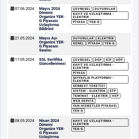
07.06.2024
Mayıs 2024
ÇEVRESEL
DUYURULAR
Dönemi
KAYIT VE UZLAŞTIRMA -
Organize YEK-
ELEKTRIK
G Piyasası
PIYASA
YEK-G
Uzlaştırma
Bildirimi
21.05.2024
Mayıs Ayı
DUYURULAR
ELEKTRIK
Organize YEK-
GENEL
PIYASA
YEK-G
G Piyasası
Seansı
17.05.2024
SSL Sertifika
ÇEVRESEL
DGP
GİP
GÖP
Güncellenmesi
KAYIT VE UZLAŞTIRMA -
ELEKTRIK
PIYASA
ŞEFFAFLIK PLATFORMU -
ELEKTRIK
SERBEST TÜKETICI
SISTEM - ELEKTRIK
STP
TEMINAT - ELEKTRIK
VEP
WEB SERVIS
YAN HIZMETLER PIYASASI
YEK-G
08.05.2024
Nisan 2024
KAYIT VE UZLAŞTIRMA -
Dönemi
ELEKTRIK
Organize YEK-
YEK-G
G Piyasası
Uzlaştırma