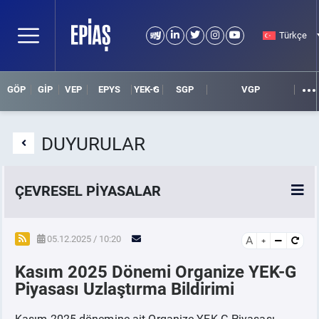
Türkçe
GÖP
GİP
VEP
EPYS
YEK-G
SGP
VGP
DUYURULAR
ÇEVRESEL PİYASALAR
YEK-G Piyasası
05.12.2025 / 10:20
A
Kasım 2025 Dönemi Organize YEK-G
YEK-G Nedir?
Piyasası Uzlaştırma Bildirimi
Kasım 2025 dönemine ait Organize YEK-G Piyasası