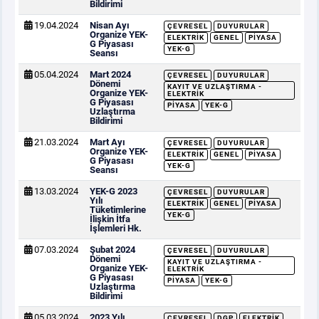
Bildirimi
19.04.2024
Nisan Ayı
ÇEVRESEL
DUYURULAR
Organize YEK-
ELEKTRIK
GENEL
PIYASA
G Piyasası
YEK-G
Seansı
05.04.2024
Mart 2024
ÇEVRESEL
DUYURULAR
Dönemi
KAYIT VE UZLAŞTIRMA -
Organize YEK-
ELEKTRIK
G Piyasası
PIYASA
YEK-G
Uzlaştırma
Bildirimi
21.03.2024
Mart Ayı
ÇEVRESEL
DUYURULAR
Organize YEK-
ELEKTRIK
GENEL
PIYASA
G Piyasası
YEK-G
Seansı
13.03.2024
YEK-G 2023
ÇEVRESEL
DUYURULAR
Yılı
ELEKTRIK
GENEL
PIYASA
Tüketimlerine
YEK-G
İlişkin İtfa
İşlemleri Hk.
07.03.2024
Şubat 2024
ÇEVRESEL
DUYURULAR
Dönemi
KAYIT VE UZLAŞTIRMA -
Organize YEK-
ELEKTRIK
G Piyasası
PIYASA
YEK-G
Uzlaştırma
Bildirimi
05.03.2024
2023 Yılı
ÇEVRESEL
DGP
ELEKTRIK