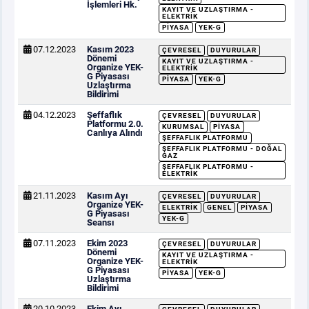
İşlemleri Hk.
KAYIT VE UZLAŞTIRMA -
ELEKTRIK
PIYASA
YEK-G
07.12.2023
Kasım 2023
ÇEVRESEL
DUYURULAR
Dönemi
KAYIT VE UZLAŞTIRMA -
Organize YEK-
ELEKTRIK
G Piyasası
PIYASA
YEK-G
Uzlaştırma
Bildirimi
04.12.2023
Şeffaflık
ÇEVRESEL
DUYURULAR
Platformu 2.0.
KURUMSAL
PIYASA
Canlıya Alındı
ŞEFFAFLIK PLATFORMU
ŞEFFAFLIK PLATFORMU - DOĞAL
GAZ
ŞEFFAFLIK PLATFORMU -
ELEKTRIK
21.11.2023
Kasım Ayı
ÇEVRESEL
DUYURULAR
Organize YEK-
ELEKTRIK
GENEL
PIYASA
G Piyasası
YEK-G
Seansı
07.11.2023
Ekim 2023
ÇEVRESEL
DUYURULAR
Dönemi
KAYIT VE UZLAŞTIRMA -
Organize YEK-
ELEKTRIK
G Piyasası
PIYASA
YEK-G
Uzlaştırma
Bildirimi
20.10.2023
Ekim Ayı