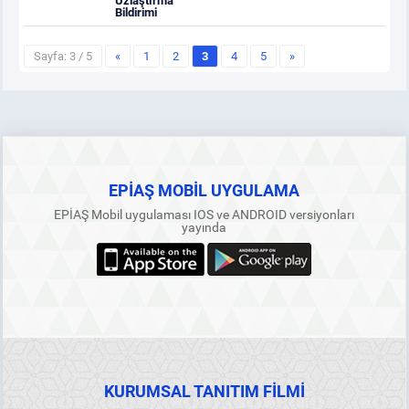
Uzlaştırma
Bildirimi
Sayfa: 3 / 5
«
1
2
3
4
5
»
EPİAŞ MOBİL UYGULAMA
EPİAŞ Mobil uygulaması IOS ve ANDROID versiyonları
yayında
KURUMSAL TANITIM FİLMİ