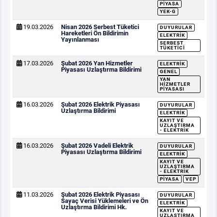
PIYASA
YEK-G
19.03.2026
Nisan 2026 Serbest Tüketici
DUYURULAR
Hareketleri Ön Bildirimin
ELEKTRIK
Yayınlanması
SERBEST
TÜKETICI
17.03.2026
Şubat 2026 Yan Hizmetler
ELEKTRIK
Piyasası Uzlaştırma Bildirimi
GENEL
YAN
HIZMETLER
PIYASASI
16.03.2026
Şubat 2026 Elektrik Piyasası
DUYURULAR
Uzlaştırma Bildirimi
ELEKTRIK
KAYIT VE
UZLAŞTIRMA
- ELEKTRIK
16.03.2026
Şubat 2026 Vadeli Elektrik
DUYURULAR
Piyasası Uzlaştırma Bildirimi
ELEKTRIK
KAYIT VE
UZLAŞTIRMA
- ELEKTRIK
PIYASA
VEP
11.03.2026
Şubat 2026 Elektrik Piyasası
DUYURULAR
Sayaç Verisi Yüklemeleri ve Ön
ELEKTRIK
Uzlaştırma Bildirimi Hk.
KAYIT VE
UZLAŞTIRMA