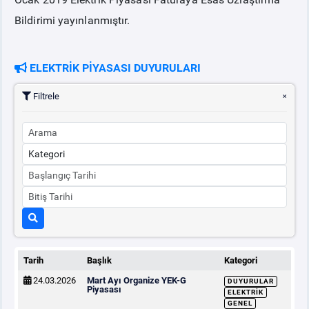
Bildirimi yayınlanmıştır.
PİYASA
KAYIT
SÜRECİ
ELEKTRİK PİYASASI DUYURULARI
SERBEST TÜKETİCİ
Filtrele
MALİ UZLAŞTIRMA
TEMİNAT
BÜLTENLER
DUYURULAR
Tarih
Başlık
Kategori
BT HİZMET YÖNETİM SİSTEMİ POLİTİKAMIZ
24.03.2026
Mart Ayı Organize YEK-G
DUYURULAR
Piyasası
ELEKTRIK
GENEL