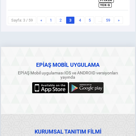
PIYASA
YEK-G
Sayfa: 3 / 59
«
1
2
3
4
5
…
59
»
EPİAŞ MOBİL UYGULAMA
EPİAŞ Mobil uygulaması IOS ve ANDROID versiyonları
yayında
KURUMSAL TANITIM FİLMİ