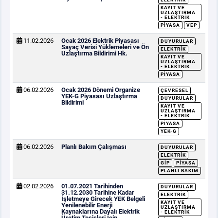
KAYIT VE
UZLAŞTIRMA
- ELEKTRIK
PIYASA
VEP
11.02.2026
Ocak 2026 Elektrik Piyasası
DUYURULAR
Sayaç Verisi Yüklemeleri ve Ön
ELEKTRIK
Uzlaştırma Bildirimi Hk.
KAYIT VE
UZLAŞTIRMA
- ELEKTRIK
PIYASA
06.02.2026
Ocak 2026 Dönemi Organize
ÇEVRESEL
YEK-G Piyasası Uzlaştırma
DUYURULAR
Bildirimi
KAYIT VE
UZLAŞTIRMA
- ELEKTRIK
PIYASA
YEK-G
06.02.2026
Planlı Bakım Çalışması
DUYURULAR
ELEKTRIK
GİP
PIYASA
PLANLI BAKIM
02.02.2026
01.07.2021 Tarihinden
DUYURULAR
31.12.2030 Tarihine Kadar
ELEKTRIK
İşletmeye Girecek YEK Belgeli
KAYIT VE
Yenilenebilir Enerji
UZLAŞTIRMA
Kaynaklarına Dayalı Elektrik
- ELEKTRIK
Üretim Tesisleri İçin