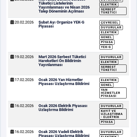
Tüketici Listelerinin
ELEKTRIK
Yayımlanması ve Nisan 2026
SERBEST
Talep Döneminin Açılması
TÜKETICI
20.02.2026
Şubat Ayı Organize YEK-G
ÇEVRESEL
Piyasası
DUYURULAR
ELEKTRIK
GENEL
PIYASA
YEK-G
19.02.2026
Mart 2026 Serbest Tüketici
DUYURULAR
Hareketleri Ön Bildirimin
ELEKTRIK
Yayınlanması
SERBEST
TÜKETICI
17.02.2026
Ocak 2026 Yan Hizmetler
ELEKTRIK
Piyasası Uzlaştırma Bildirimi
GENEL
YAN
HIZMETLER
PIYASASI
16.02.2026
Ocak 2026 Elektrik Piyasası
DUYURULAR
Uzlaştırma Bildirimi
KAYIT VE
UZLAŞTIRMA
- ELEKTRIK
PIYASA
16.02.2026
Ocak 2026 Vadeli Elektrik
DUYURULAR
Piyasası Uzlaştırma Bildirimi
ELEKTRIK