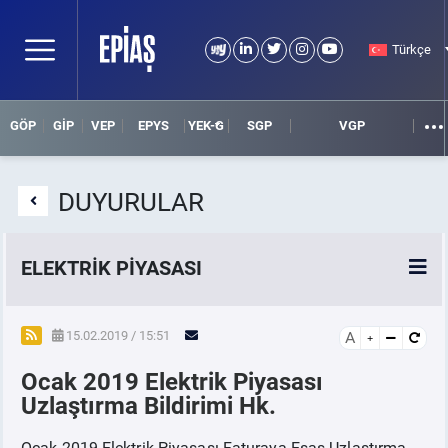
Türkçe
GÖP
GİP
VEP
EPYS
YEK-G
SGP
VGP
DUYURULAR
ELEKTRİK PİYASASI
SPOT ELEKTRİK PİYASALARI
15.02.2019 / 15:51
A
Ocak 2019 Elektrik Piyasası
ÖRNEK FİNANS BELGELERİ
Uzlaştırma Bildirimi Hk.
VADELİ ELEKTRİK PİYASASI
Ocak 2019 Elektrik Piyasası Faturaya Esas Uzlaştırma