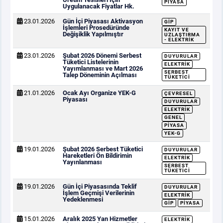
PIYASA
Uygulanacak Fiyatlar Hk.
23.01.2026
Gün İçi Piyasası Aktivasyon
GİP
İşlemleri Prosedüründe
KAYIT VE
Değişiklik Yapılmıştır
UZLAŞTIRMA
- ELEKTRIK
23.01.2026
Şubat 2026 Dönemi Serbest
DUYURULAR
Tüketici Listelerinin
ELEKTRIK
Yayımlanması ve Mart 2026
SERBEST
Talep Döneminin Açılması
TÜKETICI
21.01.2026
Ocak Ayı Organize YEK-G
ÇEVRESEL
Piyasası
DUYURULAR
ELEKTRIK
GENEL
PIYASA
YEK-G
19.01.2026
Şubat 2026 Serbest Tüketici
DUYURULAR
Hareketleri Ön Bildirimin
ELEKTRIK
Yayınlanması
SERBEST
TÜKETICI
19.01.2026
Gün İçi Piyasasında Teklif
DUYURULAR
İşlem Geçmişi Verilerinin
ELEKTRIK
Yedeklenmesi
GİP
PIYASA
15.01.2026
Aralık 2025 Yan Hizmetler
ELEKTRIK