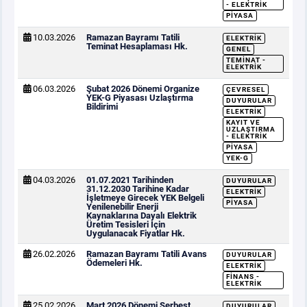
- ELEKTRIK
PIYASA
10.03.2026
Ramazan Bayramı Tatili
ELEKTRIK
Teminat Hesaplaması Hk.
GENEL
TEMINAT -
ELEKTRIK
06.03.2026
Şubat 2026 Dönemi Organize
ÇEVRESEL
YEK-G Piyasası Uzlaştırma
DUYURULAR
Bildirimi
ELEKTRIK
KAYIT VE
UZLAŞTIRMA
- ELEKTRIK
PIYASA
YEK-G
04.03.2026
01.07.2021 Tarihinden
DUYURULAR
31.12.2030 Tarihine Kadar
ELEKTRIK
İşletmeye Girecek YEK Belgeli
PIYASA
Yenilenebilir Enerji
Kaynaklarına Dayalı Elektrik
Üretim Tesisleri İçin
Uygulanacak Fiyatlar Hk.
26.02.2026
Ramazan Bayramı Tatili Avans
DUYURULAR
Ödemeleri Hk.
ELEKTRIK
FINANS -
ELEKTRIK
25.02.2026
Mart 2026 Dönemi Serbest
DUYURULAR