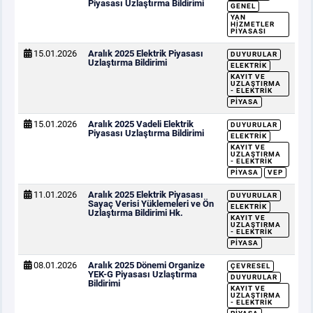
Piyasası Uzlaştırma Bildirimi
GENEL
YAN
HIZMETLER
PIYASASI
15.01.2026
Aralık 2025 Elektrik Piyasası
DUYURULAR
Uzlaştırma Bildirimi
ELEKTRIK
KAYIT VE
UZLAŞTIRMA
- ELEKTRIK
PIYASA
15.01.2026
Aralık 2025 Vadeli Elektrik
DUYURULAR
Piyasası Uzlaştırma Bildirimi
ELEKTRIK
KAYIT VE
UZLAŞTIRMA
- ELEKTRIK
PIYASA
VEP
11.01.2026
Aralık 2025 Elektrik Piyasası
DUYURULAR
Sayaç Verisi Yüklemeleri ve Ön
ELEKTRIK
Uzlaştırma Bildirimi Hk.
KAYIT VE
UZLAŞTIRMA
- ELEKTRIK
PIYASA
08.01.2026
Aralık 2025 Dönemi Organize
ÇEVRESEL
YEK-G Piyasası Uzlaştırma
DUYURULAR
Bildirimi
KAYIT VE
UZLAŞTIRMA
- ELEKTRIK