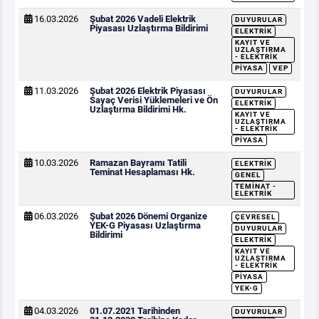
16.03.2026
Şubat 2026 Vadeli Elektrik
DUYURULAR
Piyasası Uzlaştırma Bildirimi
ELEKTRIK
KAYIT VE
UZLAŞTIRMA
- ELEKTRIK
PIYASA
VEP
11.03.2026
Şubat 2026 Elektrik Piyasası
DUYURULAR
Sayaç Verisi Yüklemeleri ve Ön
ELEKTRIK
Uzlaştırma Bildirimi Hk.
KAYIT VE
UZLAŞTIRMA
- ELEKTRIK
PIYASA
10.03.2026
Ramazan Bayramı Tatili
ELEKTRIK
Teminat Hesaplaması Hk.
GENEL
TEMINAT -
ELEKTRIK
06.03.2026
Şubat 2026 Dönemi Organize
ÇEVRESEL
YEK-G Piyasası Uzlaştırma
DUYURULAR
Bildirimi
ELEKTRIK
KAYIT VE
UZLAŞTIRMA
- ELEKTRIK
PIYASA
YEK-G
04.03.2026
01.07.2021 Tarihinden
DUYURULAR