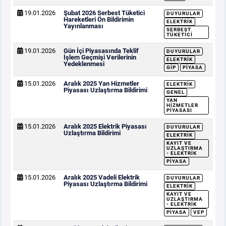
19.01.2026
Şubat 2026 Serbest Tüketici
DUYURULAR
Hareketleri Ön Bildirimin
ELEKTRIK
Yayınlanması
SERBEST
TÜKETICI
19.01.2026
Gün İçi Piyasasında Teklif
DUYURULAR
İşlem Geçmişi Verilerinin
ELEKTRIK
Yedeklenmesi
GİP
PIYASA
15.01.2026
Aralık 2025 Yan Hizmetler
ELEKTRIK
Piyasası Uzlaştırma Bildirimi
GENEL
YAN
HIZMETLER
PIYASASI
15.01.2026
Aralık 2025 Elektrik Piyasası
DUYURULAR
Uzlaştırma Bildirimi
ELEKTRIK
KAYIT VE
UZLAŞTIRMA
- ELEKTRIK
PIYASA
15.01.2026
Aralık 2025 Vadeli Elektrik
DUYURULAR
Piyasası Uzlaştırma Bildirimi
ELEKTRIK
KAYIT VE
UZLAŞTIRMA
- ELEKTRIK
PIYASA
VEP