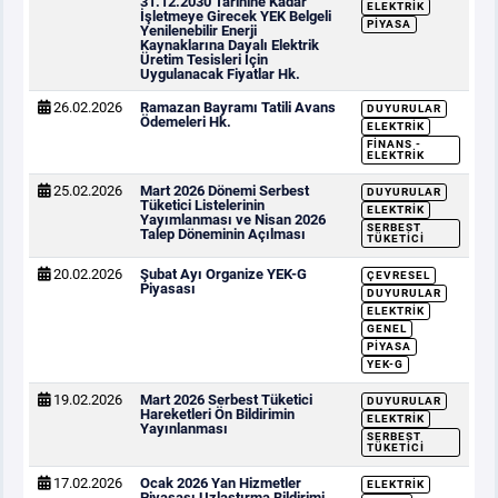
31.12.2030 Tarihine Kadar
ELEKTRIK
İşletmeye Girecek YEK Belgeli
PIYASA
Yenilenebilir Enerji
Kaynaklarına Dayalı Elektrik
Üretim Tesisleri İçin
Uygulanacak Fiyatlar Hk.
26.02.2026
Ramazan Bayramı Tatili Avans
DUYURULAR
Ödemeleri Hk.
ELEKTRIK
FINANS -
ELEKTRIK
25.02.2026
Mart 2026 Dönemi Serbest
DUYURULAR
Tüketici Listelerinin
ELEKTRIK
Yayımlanması ve Nisan 2026
SERBEST
Talep Döneminin Açılması
TÜKETICI
20.02.2026
Şubat Ayı Organize YEK-G
ÇEVRESEL
Piyasası
DUYURULAR
ELEKTRIK
GENEL
PIYASA
YEK-G
19.02.2026
Mart 2026 Serbest Tüketici
DUYURULAR
Hareketleri Ön Bildirimin
ELEKTRIK
Yayınlanması
SERBEST
TÜKETICI
17.02.2026
Ocak 2026 Yan Hizmetler
ELEKTRIK
Piyasası Uzlaştırma Bildirimi