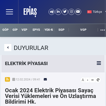
Türkçe
GÖP
GİP
VEP
EPYS
YEK-G
SGP
VGP
DUYURULAR
ELEKTRİK PİYASASI
SPOT ELEKTRİK PİYASALARI
12.02.2024 / 09:41
A
Ocak 2024 Elektrik Piyasası Sayaç
ÖRNEK FİNANS BELGELERİ
Verisi Yüklemeleri ve Ön Uzlaştırma
Bildirimi Hk.
VADELİ ELEKTRİK PİYASASI