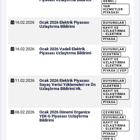
GENEL
YAN
HIZMETLER
PIYASASI
16.02.2026
Ocak 2026 Elektrik Piyasası
DUYURULAR
Uzlaştırma Bildirimi
KAYIT VE
UZLAŞTIRMA
- ELEKTRIK
PIYASA
16.02.2026
Ocak 2026 Vadeli Elektrik
DUYURULAR
Piyasası Uzlaştırma Bildirimi
ELEKTRIK
KAYIT VE
UZLAŞTIRMA
- ELEKTRIK
PIYASA
VEP
11.02.2026
Ocak 2026 Elektrik Piyasası
DUYURULAR
Sayaç Verisi Yüklemeleri ve Ön
ELEKTRIK
Uzlaştırma Bildirimi Hk.
KAYIT VE
UZLAŞTIRMA
- ELEKTRIK
PIYASA
06.02.2026
Ocak 2026 Dönemi Organize
ÇEVRESEL
YEK-G Piyasası Uzlaştırma
DUYURULAR
Bildirimi
KAYIT VE
UZLAŞTIRMA
- ELEKTRIK
PIYASA
YEK-G