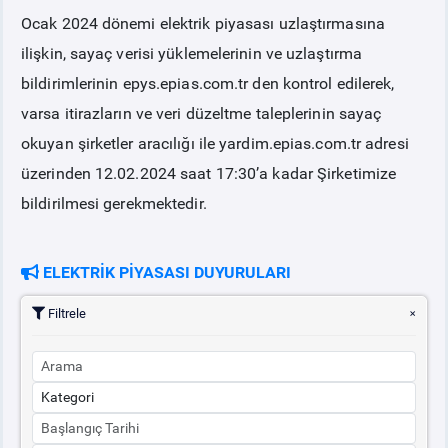
Ocak 2024 dönemi elektrik piyasası uzlaştırmasına
PİYASA
KAYIT
SÜRECİ
ilişkin, sayaç verisi yüklemelerinin ve uzlaştırma
bildirimlerinin epys.epias.com.tr den kontrol edilerek,
SERBEST TÜKETİCİ
varsa itirazların ve veri düzeltme taleplerinin sayaç
okuyan şirketler aracılığı ile yardim.epias.com.tr adresi
MALİ UZLAŞTIRMA
üzerinden 12.02.2024 saat 17:30’a kadar Şirketimize
bildirilmesi gerekmektedir.
TEMİNAT
ELEKTRİK PİYASASI DUYURULARI
BÜLTENLER
Filtrele
DUYURULAR
BT HİZMET YÖNETİM SİSTEMİ POLİTİKAMIZ