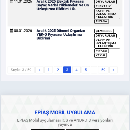
11.01.2026
Aralık 2025 Elektrik Piyasası
DUYURULAR
Sayaç Verisi Yüklemeleri ve Ön
ELEKTRIK
Uzlaştırma Bildirimi Hk.
KAYIT VE
UZLAŞTIRMA
- ELEKTRIK
PIYASA
08.01.2026
Aralık 2025 Dönemi Organize
ÇEVRESEL
YEK-G Piyasası Uzlaştırma
DUYURULAR
Bildirimi
KAYIT VE
UZLAŞTIRMA
- ELEKTRIK
PIYASA
YEK-G
Sayfa: 3 / 59
«
1
2
3
4
5
…
59
»
EPİAŞ MOBİL UYGULAMA
EPİAŞ Mobil uygulaması IOS ve ANDROID versiyonları
yayında