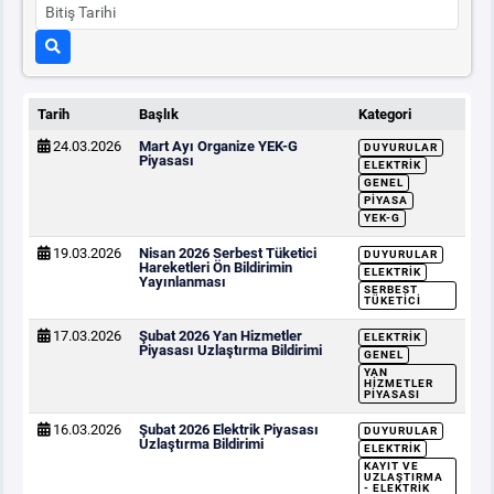
Tarih
Başlık
Kategori
24.03.2026
Mart Ayı Organize YEK-G
DUYURULAR
Piyasası
ELEKTRIK
GENEL
PIYASA
YEK-G
19.03.2026
Nisan 2026 Serbest Tüketici
DUYURULAR
Hareketleri Ön Bildirimin
ELEKTRIK
Yayınlanması
SERBEST
TÜKETICI
17.03.2026
Şubat 2026 Yan Hizmetler
ELEKTRIK
Piyasası Uzlaştırma Bildirimi
GENEL
YAN
HIZMETLER
PIYASASI
16.03.2026
Şubat 2026 Elektrik Piyasası
DUYURULAR
Uzlaştırma Bildirimi
ELEKTRIK
KAYIT VE
UZLAŞTIRMA
- ELEKTRIK