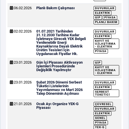
06.02.2026
Planlı Bakım Çalışması
DUYURULAR
ELEKTRIK
GİP
PIYASA
PLANLI BAKIM
02.02.2026
01.07.2021 Tarihinden
DUYURULAR
31.12.2030 Tarihine Kadar
ELEKTRIK
İşletmeye Girecek YEK Belgeli
KAYIT VE
Yenilenebilir Enerji
UZLAŞTIRMA
Kaynaklarına Dayalı Elektrik
- ELEKTRIK
Üretim Tesisleri İçin
PIYASA
Uygulanacak Fiyatlar Hk.
23.01.2026
Gün İçi Piyasası Aktivasyon
GİP
İşlemleri Prosedüründe
KAYIT VE
Değişiklik Yapılmıştır
UZLAŞTIRMA
- ELEKTRIK
23.01.2026
Şubat 2026 Dönemi Serbest
DUYURULAR
Tüketici Listelerinin
ELEKTRIK
Yayımlanması ve Mart 2026
SERBEST
Talep Döneminin Açılması
TÜKETICI
21.01.2026
Ocak Ayı Organize YEK-G
ÇEVRESEL
Piyasası
DUYURULAR
ELEKTRIK
GENEL
PIYASA
YEK-G