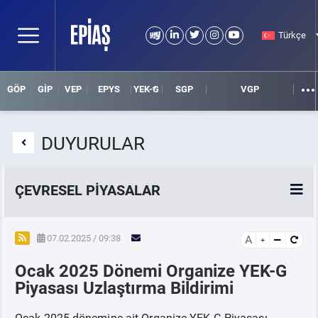
Türkçe
GÖP
GİP
VEP
EPYS
YEK-G
SGP
VGP
DUYURULAR
ÇEVRESEL PİYASALAR
YEK-G Piyasası
07.02.2025 / 09:38
A
Ocak 2025 Dönemi Organize YEK-G
YEK-G Nedir?
Piyasası Uzlaştırma Bildirimi
Ocak 2025 dönemine ait Organize YEK-G Piyasası