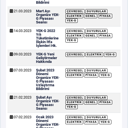
Bildirimi
21.03.2023
Mart Ayı
ÇEVRESEL
DUYURULAR
Organize YEK-
ELEKTRIK
GENEL
PIYASA
G Piyasası
YEK-G
Seansı
14.03.2023
YEK-G 2022
ÇEVRESEL
DUYURULAR
Yılı
ELEKTRIK
GENEL
PIYASA
Tüketimlerine
YEK-G
İlişkin İtfa
İşlemleri Hk.
09.03.2023
YEK-G Yeni
ÇEVRESEL
ELEKTRIK
YEK-G
Geliştirmeler
Hakkında
07.03.2023
Şubat 2023
ÇEVRESEL
DUYURULAR
Dönemi
ELEKTRIK
PIYASA
YEK-G
Organize YEK-
G Piyasası
Uzlaştırma
Bildirimi
21.02.2023
Şubat Ayı
ÇEVRESEL
DUYURULAR
Organize YEK-
ELEKTRIK
GENEL
PIYASA
G Piyasası
YEK-G
Seansı
07.02.2023
Ocak 2023
ÇEVRESEL
DUYURULAR
Dönemi
ELEKTRIK
PIYASA
YEK-G
Organize YEK-