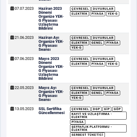
07.07.2023
Haziran 2023
ÇEVRESEL
DUYURULAR
Dönemi
ELEKTRIK
PIYASA
YEK-G
Organize YEK-
G Piyasası
Uzlaştırma
Bildirimi
21.06.2023
Haziran Ayı
ÇEVRESEL
DUYURULAR
Organize YEK-
ELEKTRIK
GENEL
PIYASA
G Piyasası
YEK-G
Seansı
07.06.2023
Mayıs 2023
ÇEVRESEL
DUYURULAR
Dönemi
ELEKTRIK
PIYASA
YEK-G
Organize YEK-
G Piyasası
Uzlaştırma
Bildirimi
22.05.2023
Mayıs Ayı
ÇEVRESEL
DUYURULAR
Organize YEK-
ELEKTRIK
GENEL
PIYASA
G Piyasası
YEK-G
Seansı
13.05.2023
SSL Sertifika
ÇEVRESEL
DGP
GİP
GÖP
Güncellenmesi
KAYIT VE UZLAŞTIRMA -
ELEKTRIK
PIYASA
ŞEFFAFLIK PLATFORMU -
ELEKTRIK
SERBEST TÜKETICI