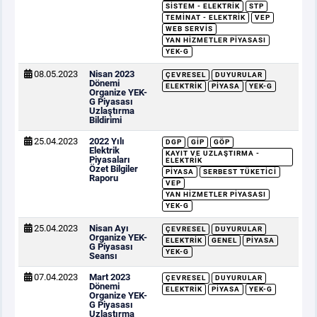
SISTEM - ELEKTRIK
STP
TEMINAT - ELEKTRIK
VEP
WEB SERVIS
YAN HIZMETLER PIYASASI
YEK-G
08.05.2023
Nisan 2023
ÇEVRESEL
DUYURULAR
Dönemi
ELEKTRIK
PIYASA
YEK-G
Organize YEK-
G Piyasası
Uzlaştırma
Bildirimi
25.04.2023
2022 Yılı
DGP
GİP
GÖP
Elektrik
KAYIT VE UZLAŞTIRMA -
Piyasaları
ELEKTRIK
Özet Bilgiler
PIYASA
SERBEST TÜKETICI
Raporu
VEP
YAN HIZMETLER PIYASASI
YEK-G
25.04.2023
Nisan Ayı
ÇEVRESEL
DUYURULAR
Organize YEK-
ELEKTRIK
GENEL
PIYASA
G Piyasası
YEK-G
Seansı
07.04.2023
Mart 2023
ÇEVRESEL
DUYURULAR
Dönemi
ELEKTRIK
PIYASA
YEK-G
Organize YEK-
G Piyasası
Uzlaştırma