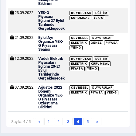
Bildirimi
23.09.2022
YEK-G
DUYURULAR
EĞITIM
Piyasası
KURUMSAL
YEK-G
Eğitimi 27 Eylül
Tarihinde
Gerçekleşecek
21.09.2022
Eylül Ayı
ÇEVRESEL
DUYURULAR
Organize YEK-
ELEKTRIK
GENEL
PIYASA
G Piyasası
YEK-G
Seansı
12.09.2022
Vadeli Elektrik
DUYURULAR
EĞITIM
Piyasaları
ELEKTRIK
KURUMSAL
Eğitimi 20-21
PIYASA
YEK-G
Eylül
Tarihlerinde
Gerçekleşecek
07.09.2022
Ağustos 2022
ÇEVRESEL
DUYURULAR
Dönemi
ELEKTRIK
PIYASA
YEK-G
Organize YEK-
G Piyasası
Uzlaştırma
Bildirimi
Sayfa: 4 / 5
«
1
2
3
4
5
»