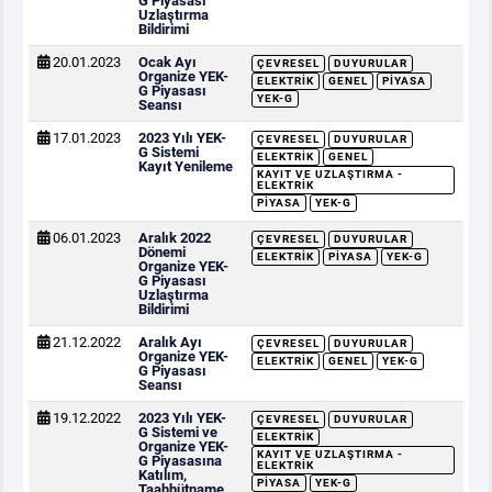
G Piyasası
Uzlaştırma
Bildirimi
20.01.2023
Ocak Ayı
ÇEVRESEL
DUYURULAR
Organize YEK-
ELEKTRIK
GENEL
PIYASA
G Piyasası
YEK-G
Seansı
17.01.2023
2023 Yılı YEK-
ÇEVRESEL
DUYURULAR
G Sistemi
ELEKTRIK
GENEL
Kayıt Yenileme
KAYIT VE UZLAŞTIRMA -
ELEKTRIK
PIYASA
YEK-G
06.01.2023
Aralık 2022
ÇEVRESEL
DUYURULAR
Dönemi
ELEKTRIK
PIYASA
YEK-G
Organize YEK-
G Piyasası
Uzlaştırma
Bildirimi
21.12.2022
Aralık Ayı
ÇEVRESEL
DUYURULAR
Organize YEK-
ELEKTRIK
GENEL
YEK-G
G Piyasası
Seansı
19.12.2022
2023 Yılı YEK-
ÇEVRESEL
DUYURULAR
G Sistemi ve
ELEKTRIK
Organize YEK-
KAYIT VE UZLAŞTIRMA -
G Piyasasına
ELEKTRIK
Katılım,
PIYASA
YEK-G
Taahhütname