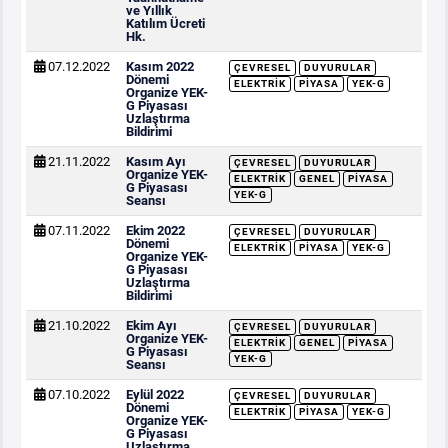
ve Yıllık
Katılım Ücreti
Hk.
07.12.2022
Kasım 2022
ÇEVRESEL
DUYURULAR
Dönemi
ELEKTRIK
PIYASA
YEK-G
Organize YEK-
G Piyasası
Uzlaştırma
Bildirimi
21.11.2022
Kasım Ayı
ÇEVRESEL
DUYURULAR
Organize YEK-
ELEKTRIK
GENEL
PIYASA
G Piyasası
YEK-G
Seansı
07.11.2022
Ekim 2022
ÇEVRESEL
DUYURULAR
Dönemi
ELEKTRIK
PIYASA
YEK-G
Organize YEK-
G Piyasası
Uzlaştırma
Bildirimi
21.10.2022
Ekim Ayı
ÇEVRESEL
DUYURULAR
Organize YEK-
ELEKTRIK
GENEL
PIYASA
G Piyasası
YEK-G
Seansı
07.10.2022
Eylül 2022
ÇEVRESEL
DUYURULAR
Dönemi
ELEKTRIK
PIYASA
YEK-G
Organize YEK-
G Piyasası
Uzlaştırma