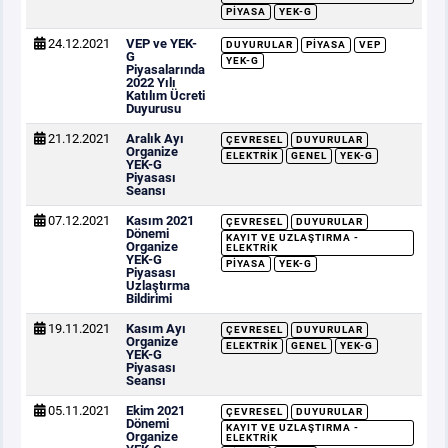
PIYASA
YEK-G
24.12.2021
VEP ve YEK-
DUYURULAR
PIYASA
VEP
G
YEK-G
Piyasalarında
2022 Yılı
Katılım Ücreti
Duyurusu
21.12.2021
Aralık Ayı
ÇEVRESEL
DUYURULAR
Organize
ELEKTRIK
GENEL
YEK-G
YEK-G
Piyasası
Seansı
07.12.2021
Kasım 2021
ÇEVRESEL
DUYURULAR
Dönemi
KAYIT VE UZLAŞTIRMA -
Organize
ELEKTRIK
YEK-G
PIYASA
YEK-G
Piyasası
Uzlaştırma
Bildirimi
19.11.2021
Kasım Ayı
ÇEVRESEL
DUYURULAR
Organize
ELEKTRIK
GENEL
YEK-G
YEK-G
Piyasası
Seansı
05.11.2021
Ekim 2021
ÇEVRESEL
DUYURULAR
Dönemi
KAYIT VE UZLAŞTIRMA -
Organize
ELEKTRIK