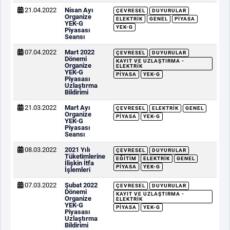
21.04.2022
Nisan Ayı
ÇEVRESEL
DUYURULAR
Organize
ELEKTRIK
GENEL
PIYASA
YEK-G
YEK-G
Piyasası
Seansı
07.04.2022
Mart 2022
ÇEVRESEL
DUYURULAR
Dönemi
KAYIT VE UZLAŞTIRMA -
Organize
ELEKTRIK
YEK-G
PIYASA
YEK-G
Piyasası
Uzlaştırma
Bildirimi
21.03.2022
Mart Ayı
ÇEVRESEL
ELEKTRIK
GENEL
Organize
PIYASA
YEK-G
YEK-G
Piyasası
Seansı
08.03.2022
2021 Yılı
ÇEVRESEL
DUYURULAR
Tüketimlerine
EĞITIM
ELEKTRIK
GENEL
İlişkin İtfa
PIYASA
YEK-G
İşlemleri
07.03.2022
Şubat 2022
ÇEVRESEL
DUYURULAR
Dönemi
KAYIT VE UZLAŞTIRMA -
Organize
ELEKTRIK
YEK-G
PIYASA
YEK-G
Piyasası
Uzlaştırma
Bildirimi