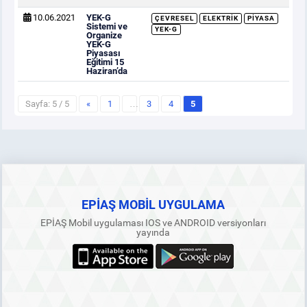
10.06.2021
YEK-G
ÇEVRESEL
ELEKTRIK
PIYASA
Sistemi ve
YEK-G
Organize
YEK-G
Piyasası
Eğitimi 15
Haziran’da
Sayfa: 5 / 5
«
1
…
3
4
5
EPİAŞ MOBİL UYGULAMA
EPİAŞ Mobil uygulaması IOS ve ANDROID versiyonları
yayında