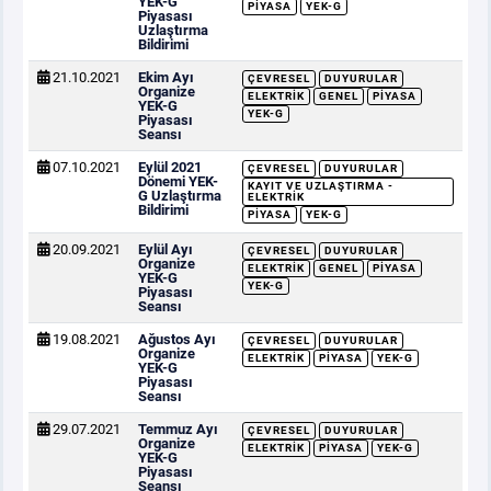
YEK-G
PIYASA
YEK-G
Piyasası
Uzlaştırma
Bildirimi
21.10.2021
Ekim Ayı
ÇEVRESEL
DUYURULAR
Organize
ELEKTRIK
GENEL
PIYASA
YEK-G
YEK-G
Piyasası
Seansı
07.10.2021
Eylül 2021
ÇEVRESEL
DUYURULAR
Dönemi YEK-
KAYIT VE UZLAŞTIRMA -
G Uzlaştırma
ELEKTRIK
Bildirimi
PIYASA
YEK-G
20.09.2021
Eylül Ayı
ÇEVRESEL
DUYURULAR
Organize
ELEKTRIK
GENEL
PIYASA
YEK-G
YEK-G
Piyasası
Seansı
19.08.2021
Ağustos Ayı
ÇEVRESEL
DUYURULAR
Organize
ELEKTRIK
PIYASA
YEK-G
YEK-G
Piyasası
Seansı
29.07.2021
Temmuz Ayı
ÇEVRESEL
DUYURULAR
Organize
ELEKTRIK
PIYASA
YEK-G
YEK-G
Piyasası
Seansı