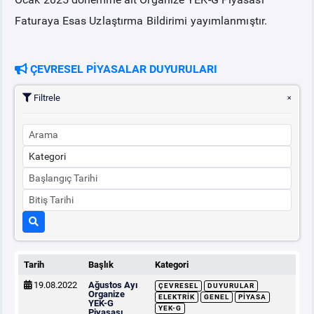
Faturaya Esas Uzlaştırma Bildirimi yayımlanmıştır.
ÇEVRESEL PİYASALAR DUYURULARI
Filtrele
Tarih
Başlık
Kategori
19.08.2022
Ağustos Ayı
ÇEVRESEL
DUYURULAR
Organize
ELEKTRIK
GENEL
PIYASA
YEK-G
YEK-G
Piyasası