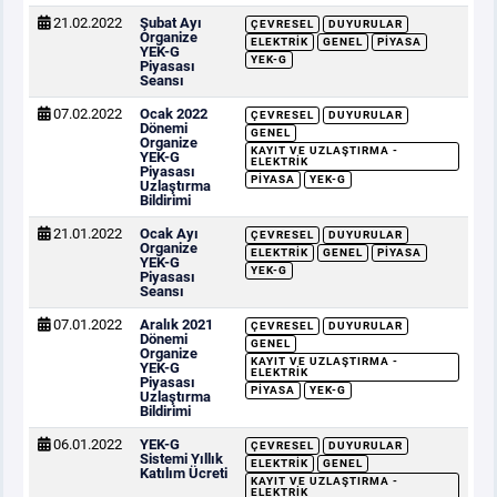
21.02.2022
Şubat Ayı
ÇEVRESEL
DUYURULAR
Organize
ELEKTRIK
GENEL
PIYASA
YEK-G
YEK-G
Piyasası
Seansı
07.02.2022
Ocak 2022
ÇEVRESEL
DUYURULAR
Dönemi
GENEL
Organize
KAYIT VE UZLAŞTIRMA -
YEK-G
ELEKTRIK
Piyasası
PIYASA
YEK-G
Uzlaştırma
Bildirimi
21.01.2022
Ocak Ayı
ÇEVRESEL
DUYURULAR
Organize
ELEKTRIK
GENEL
PIYASA
YEK-G
YEK-G
Piyasası
Seansı
07.01.2022
Aralık 2021
ÇEVRESEL
DUYURULAR
Dönemi
GENEL
Organize
KAYIT VE UZLAŞTIRMA -
YEK-G
ELEKTRIK
Piyasası
PIYASA
YEK-G
Uzlaştırma
Bildirimi
06.01.2022
YEK-G
ÇEVRESEL
DUYURULAR
Sistemi Yıllık
ELEKTRIK
GENEL
Katılım Ücreti
KAYIT VE UZLAŞTIRMA -
ELEKTRIK