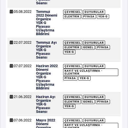
Seansı
05.08.2022
Temmuz
ÇEVRESEL
DUYURULAR
2022 Dönemi
ELEKTRIK
PIYASA
YEK-G
Organize
YEK-G
Piyasası
Uzlaştırma
Bildirimi
22.07.2022
Temmuz Ayı
ÇEVRESEL
DUYURULAR
Organize
ELEKTRIK
GENEL
PIYASA
YEK-G
YEK-G
Piyasası
Seansı
07.07.2022
Haziran 2022
ÇEVRESEL
DUYURULAR
Dönemi
KAYIT VE UZLAŞTIRMA -
Organize
ELEKTRIK
YEK-G
PIYASA
YEK-G
Piyasası
Uzlaştırma
Bildirimi
21.06.2022
Haziran Ayı
ÇEVRESEL
DUYURULAR
Organize
ELEKTRIK
GENEL
PIYASA
YEK-G
YEK-G
Piyasası
Seansı
07.06.2022
Mayıs 2022
ÇEVRESEL
DUYURULAR
Dönemi
KAYIT VE UZLAŞTIRMA -
Organize
ELEKTRIK