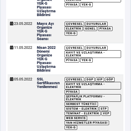
YEK-G
PIYASA
YEK-G
Piyasası
Uzlaştırma
Bildirimi
23.05.2022
Mayıs Ayı
ÇEVRESEL
DUYURULAR
Organize
ELEKTRIK
GENEL
PIYASA
YEK-G
YEK-G
Piyasası
Seansı
11.05.2022
Nisan 2022
ÇEVRESEL
DUYURULAR
Dönemi
KAYIT VE UZLAŞTIRMA -
Organize
ELEKTRIK
YEK-G
PIYASA
YEK-G
Piyasası
Uzlaştırma
Bildirimi
05.05.2022
SSL
ÇEVRESEL
DGP
GİP
GÖP
Sertifikasının
KAYIT VE UZLAŞTIRMA -
Yenilenmesi
ELEKTRIK
PIYASA
ŞEFFAFLIK PLATFORMU -
ELEKTRIK
SERBEST TÜKETICI
SISTEM - ELEKTRIK
STP
TEMINAT - ELEKTRIK
VEP
WEB SERVIS
YAN HIZMETLER PIYASASI
YEK-G