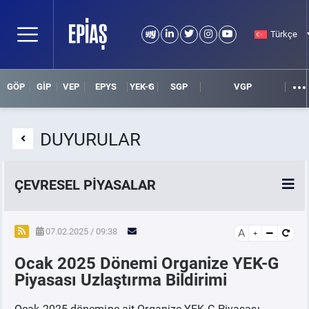
Türkçe
GÖP
GİP
VEP
EPYS
YEK-G
SGP
VGP
DUYURULAR
ÇEVRESEL PİYASALAR
YEK-G Piyasası
07.02.2025 / 09:38
A
Ocak 2025 Dönemi Organize YEK-G
YEK-G Nedir?
Piyasası Uzlaştırma Bildirimi
Ocak 2025 dönemine ait Organize YEK-G Piyasası