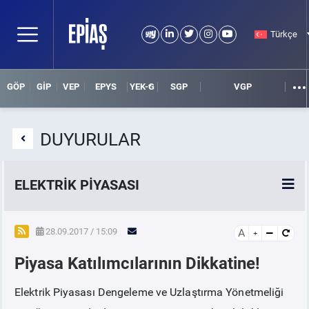
Türkçe
GÖP
GİP
VEP
EPYS
YEK-G
SGP
VGP
DUYURULAR
ELEKTRİK PİYASASI
SPOT ELEKTRİK PİYASALARI
28.09.2017 / 15:09
A
Piyasa Katılımcılarının Dikkatine!
ÖRNEK FİNANS BELGELERİ
Elektrik Piyasası Dengeleme ve Uzlaştırma Yönetmeliği
VADELİ ELEKTRİK PİYASASI