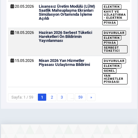
20.05.2026
Lisanssız Üretim Modülü (LÜM)
ELEKTRIK
Saatlik Mahsuplaşma Ekranları
KAYIT VE
Simülasyon Ortamında İşleme
UZLAŞTIRMA
Açıldı
- ELEKTRIK
PIYASA
18.05.2026
Haziran 2026 Serbest Tüketici
DUYURULAR
Hareketleri Ön Bildirimin
ELEKTRIK
Yayınlanması
PIYASA
SERBEST
TÜKETICI
15.05.2026
Nisan 2026 Yan Hizmetler
DUYURULAR
Piyasası Uzlaştırma Bildirimi
ELEKTRIK
GENEL
YAN
HIZMETLER
PIYASASI
Sayfa: 1 / 59
1
2
3
…
59
»