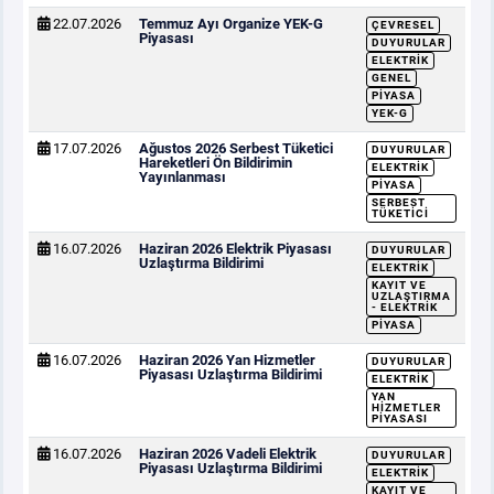
22.07.2026
Temmuz Ayı Organize YEK-G
ÇEVRESEL
Piyasası
DUYURULAR
ELEKTRIK
GENEL
PIYASA
YEK-G
17.07.2026
Ağustos 2026 Serbest Tüketici
DUYURULAR
Hareketleri Ön Bildirimin
ELEKTRIK
Yayınlanması
PIYASA
SERBEST
TÜKETICI
16.07.2026
Haziran 2026 Elektrik Piyasası
DUYURULAR
Uzlaştırma Bildirimi
ELEKTRIK
KAYIT VE
UZLAŞTIRMA
- ELEKTRIK
PIYASA
16.07.2026
Haziran 2026 Yan Hizmetler
DUYURULAR
Piyasası Uzlaştırma Bildirimi
ELEKTRIK
YAN
HIZMETLER
PIYASASI
16.07.2026
Haziran 2026 Vadeli Elektrik
DUYURULAR
Piyasası Uzlaştırma Bildirimi
ELEKTRIK
KAYIT VE