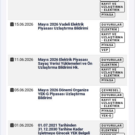
KAYIT VE
UZLAŞTIRMA
- ELEKTRIK
PIYASA
15.06.2026
Mayıs 2026 Vadeli Elektrik
DUYURULAR
Piyasası Uzlaştırma Bildirimi
ELEKTRIK
KAYIT VE
UZLAŞTIRMA
- ELEKTRIK
PIYASA
VEP
11.06.2026
Mayıs 2026 Elektrik Piyasası
DUYURULAR
Sayaç Verisi Yüklemeleri ve Ön
ELEKTRIK
Uzlaştırma Bildirimi Hk.
KAYIT VE
UZLAŞTIRMA
- ELEKTRIK
PIYASA
05.06.2026
Mayıs 2026 Dönemi Organize
ÇEVRESEL
YEK-G Piyasası Uzlaştırma
DUYURULAR
Bildirimi
KAYIT VE
UZLAŞTIRMA
- ELEKTRIK
PIYASA
YEK-G
01.06.2026
01.07.2021 Tarihinden
DUYURULAR
31.12.2030 Tarihine Kadar
ELEKTRIK
İşletmeye Girecek YEK Belgeli