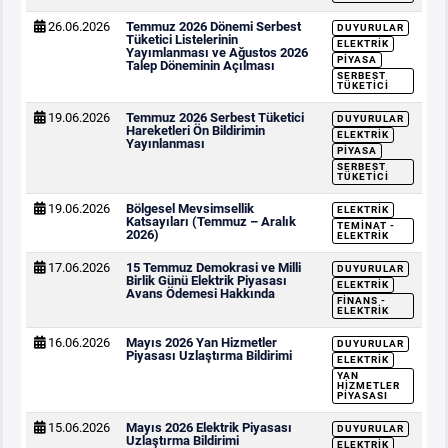
26.06.2026
Temmuz 2026 Dönemi Serbest
DUYURULAR
Tüketici Listelerinin
ELEKTRIK
Yayımlanması ve Ağustos 2026
PIYASA
Talep Döneminin Açılması
SERBEST
TÜKETICI
19.06.2026
Temmuz 2026 Serbest Tüketici
DUYURULAR
Hareketleri Ön Bildirimin
ELEKTRIK
Yayınlanması
PIYASA
SERBEST
TÜKETICI
19.06.2026
Bölgesel Mevsimsellik
ELEKTRIK
Katsayıları (Temmuz – Aralık
TEMINAT -
2026)
ELEKTRIK
17.06.2026
15 Temmuz Demokrasi ve Milli
DUYURULAR
Birlik Günü Elektrik Piyasası
ELEKTRIK
Avans Ödemesi Hakkında
FINANS -
ELEKTRIK
16.06.2026
Mayıs 2026 Yan Hizmetler
DUYURULAR
Piyasası Uzlaştırma Bildirimi
ELEKTRIK
YAN
HIZMETLER
PIYASASI
15.06.2026
Mayıs 2026 Elektrik Piyasası
DUYURULAR
Uzlaştırma Bildirimi
ELEKTRIK