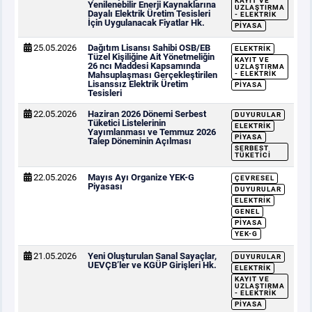
KAYIT VE
Yenilenebilir Enerji Kaynaklarına
UZLAŞTIRMA
Dayalı Elektrik Üretim Tesisleri
- ELEKTRIK
İçin Uygulanacak Fiyatlar Hk.
PIYASA
25.05.2026
Dağıtım Lisansı Sahibi OSB/EB
ELEKTRIK
Tüzel Kişiliğine Ait Yönetmeliğin
KAYIT VE
26 ncı Maddesi Kapsamında
UZLAŞTIRMA
Mahsuplaşması Gerçekleştirilen
- ELEKTRIK
Lisanssız Elektrik Üretim
PIYASA
Tesisleri
22.05.2026
Haziran 2026 Dönemi Serbest
DUYURULAR
Tüketici Listelerinin
ELEKTRIK
Yayımlanması ve Temmuz 2026
PIYASA
Talep Döneminin Açılması
SERBEST
TÜKETICI
22.05.2026
Mayıs Ayı Organize YEK-G
ÇEVRESEL
Piyasası
DUYURULAR
ELEKTRIK
GENEL
PIYASA
YEK-G
21.05.2026
Yeni Oluşturulan Sanal Sayaçlar,
DUYURULAR
UEVÇB’ler ve KGÜP Girişleri Hk.
ELEKTRIK
KAYIT VE
UZLAŞTIRMA
- ELEKTRIK
PIYASA