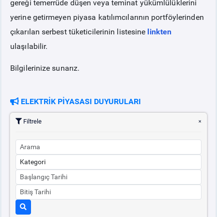
gereği temerrüde düşen veya teminat yükümlülüklerini
yerine getirmeyen piyasa katılımcılarının portföylerinden
PİYASA
KAYIT
SÜRECİ
çıkarılan serbest tüketicilerinin listesine
linkten
ulaşılabilir.
SERBEST TÜKETİCİ
Bilgilerinize sunarız.
MALİ UZLAŞTIRMA
ELEKTRİK PİYASASI DUYURULARI
TEMİNAT
Filtrele
BÜLTENLER
DUYURULAR
BT HİZMET YÖNETİM SİSTEMİ POLİTİKAMIZ