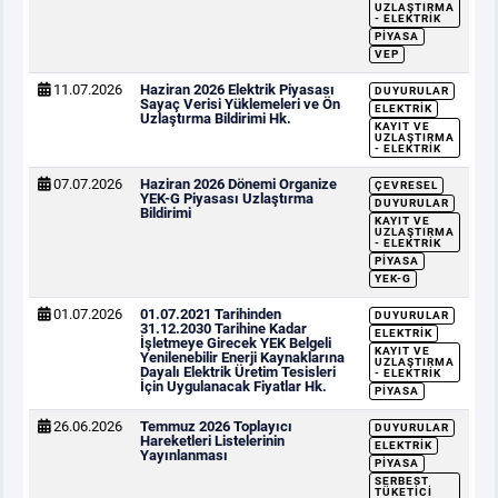
UZLAŞTIRMA
- ELEKTRIK
PIYASA
VEP
11.07.2026
Haziran 2026 Elektrik Piyasası
DUYURULAR
Sayaç Verisi Yüklemeleri ve Ön
ELEKTRIK
Uzlaştırma Bildirimi Hk.
KAYIT VE
UZLAŞTIRMA
- ELEKTRIK
07.07.2026
Haziran 2026 Dönemi Organize
ÇEVRESEL
YEK-G Piyasası Uzlaştırma
DUYURULAR
Bildirimi
KAYIT VE
UZLAŞTIRMA
- ELEKTRIK
PIYASA
YEK-G
01.07.2026
01.07.2021 Tarihinden
DUYURULAR
31.12.2030 Tarihine Kadar
ELEKTRIK
İşletmeye Girecek YEK Belgeli
KAYIT VE
Yenilenebilir Enerji Kaynaklarına
UZLAŞTIRMA
Dayalı Elektrik Üretim Tesisleri
- ELEKTRIK
İçin Uygulanacak Fiyatlar Hk.
PIYASA
26.06.2026
Temmuz 2026 Toplayıcı
DUYURULAR
Hareketleri Listelerinin
ELEKTRIK
Yayınlanması
PIYASA
SERBEST
TÜKETICI