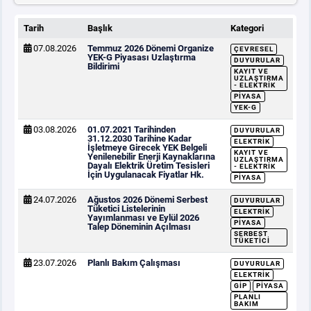
Tarih
Başlık
Kategori
07.08.2026
Temmuz 2026 Dönemi Organize
ÇEVRESEL
YEK-G Piyasası Uzlaştırma
DUYURULAR
Bildirimi
KAYIT VE
UZLAŞTIRMA
- ELEKTRIK
PIYASA
YEK-G
03.08.2026
01.07.2021 Tarihinden
DUYURULAR
31.12.2030 Tarihine Kadar
ELEKTRIK
İşletmeye Girecek YEK Belgeli
KAYIT VE
Yenilenebilir Enerji Kaynaklarına
UZLAŞTIRMA
Dayalı Elektrik Üretim Tesisleri
- ELEKTRIK
İçin Uygulanacak Fiyatlar Hk.
PIYASA
24.07.2026
Ağustos 2026 Dönemi Serbest
DUYURULAR
Tüketici Listelerinin
ELEKTRIK
Yayımlanması ve Eylül 2026
PIYASA
Talep Döneminin Açılması
SERBEST
TÜKETICI
23.07.2026
Planlı Bakım Çalışması
DUYURULAR
ELEKTRIK
GİP
PIYASA
PLANLI
BAKIM