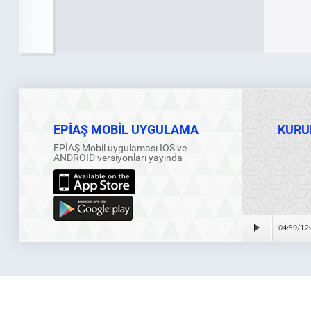
EPİAŞ MOBİL UYGULAMA
KURU
EPİAŞ Mobil uygulaması IOS ve
ANDROID versiyonları yayında