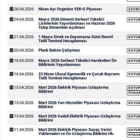
28.04.2026
Nisan Ayı Organize YEK-G Piyasası
ÇEVRE
24.04.2026
Mayıs 2026 Dönemi Serbest Tüketici
DUYU
Listelerinin Yayımlanması ve Haziran 2026
Talep Döneminin Açılması
21.04.2026
1 Mayıs Emek ve Dayanışma Günü Resmî
DUYU
Tatili Teminat Hesaplaması
20.04.2026
Planlı Bakım Çalışması
DUYU
18.04.2026
Mayıs 2026 Serbest Tüketici Hareketleri Ön
DUYU
Bildirimin Yayınlanması
16.04.2026
23 Nisan Ulusal Egemenlik ve Çocuk Bayramı
DUYU
Tatili Teminat Hesaplaması
15.04.2026
Mart 2026 Elektrik Piyasası Uzlaştırma
DUYU
Bildirimi
PIYAS
15.04.2026
Mart 2026 Yan Hizmetler Piyasası Uzlaştırma
DUYU
Bildirimi
15.04.2026
Mart 2026 Vadeli Elektrik Piyasası Uzlaştırma
DUYU
Bildirimi
11.04.2026
Mart 2026 Elektrik Piyasası Sayaç Verisi
DUYU
Yüklemeleri ve Ön Uzlaştırma Bildirimi Hk.
PIYAS