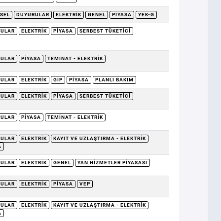
SEL
DUYURULAR
ELEKTRIK
GENEL
PIYASA
YEK-G
RULAR
ELEKTRIK
PIYASA
SERBEST TÜKETICI
RULAR
PIYASA
TEMINAT - ELEKTRIK
RULAR
ELEKTRIK
GİP
PIYASA
PLANLI BAKIM
RULAR
ELEKTRIK
PIYASA
SERBEST TÜKETICI
RULAR
PIYASA
TEMINAT - ELEKTRIK
RULAR
ELEKTRIK
KAYIT VE UZLAŞTIRMA - ELEKTRIK
A
RULAR
ELEKTRIK
GENEL
YAN HIZMETLER PIYASASI
RULAR
ELEKTRIK
PIYASA
VEP
RULAR
ELEKTRIK
KAYIT VE UZLAŞTIRMA - ELEKTRIK
A