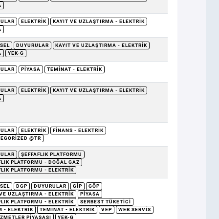
A
RULAR
ELEKTRIK
KAYIT VE UZLAŞTIRMA - ELEKTRIK
A
SEL
DUYURULAR
KAYIT VE UZLAŞTIRMA - ELEKTRIK
A
YEK-G
RULAR
PIYASA
TEMINAT - ELEKTRIK
RULAR
ELEKTRIK
KAYIT VE UZLAŞTIRMA - ELEKTRIK
A
RULAR
ELEKTRIK
FINANS - ELEKTRIK
EGORIZED @TR
RULAR
ŞEFFAFLIK PLATFORMU
FLIK PLATFORMU - DOĞAL GAZ
FLIK PLATFORMU - ELEKTRIK
SEL
DGP
DUYURULAR
GİP
GÖP
 VE UZLAŞTIRMA - ELEKTRIK
PIYASA
FLIK PLATFORMU - ELEKTRIK
SERBEST TÜKETICI
 - ELEKTRIK
TEMINAT - ELEKTRIK
VEP
WEB SERVIS
IZMETLER PIYASASI
YEK-G