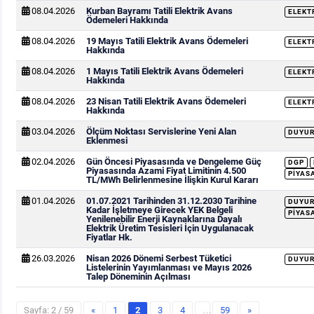
08.04.2026
Kurban Bayramı Tatili Elektrik Avans
ELEKT
Ödemeleri Hakkında
08.04.2026
19 Mayıs Tatili Elektrik Avans Ödemeleri
ELEKT
Hakkında
08.04.2026
1 Mayıs Tatili Elektrik Avans Ödemeleri
ELEKT
Hakkında
08.04.2026
23 Nisan Tatili Elektrik Avans Ödemeleri
ELEKT
Hakkında
03.04.2026
Ölçüm Noktası Servislerine Yeni Alan
DUYU
Eklenmesi
02.04.2026
Gün Öncesi Piyasasında ve Dengeleme Güç
DGP
Piyasasında Azami Fiyat Limitinin 4.500
PIYAS
TL/MWh Belirlenmesine İlişkin Kurul Kararı
01.04.2026
01.07.2021 Tarihinden 31.12.2030 Tarihine
DUYU
Kadar İşletmeye Girecek YEK Belgeli
PIYAS
Yenilenebilir Enerji Kaynaklarına Dayalı
Elektrik Üretim Tesisleri İçin Uygulanacak
Fiyatlar Hk.
26.03.2026
Nisan 2026 Dönemi Serbest Tüketici
DUYU
Listelerinin Yayımlanması ve Mayıs 2026
Talep Döneminin Açılması
Sayfa: 2 / 59
«
1
2
3
4
…
59
»