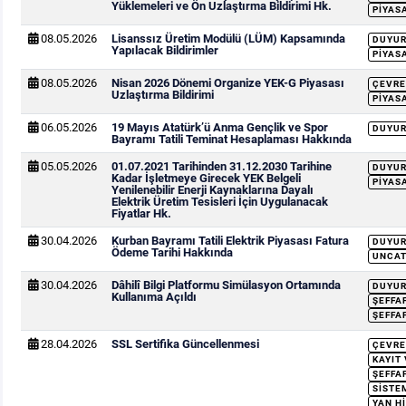
Yüklemeleri ve Ön Uzlaştırma Bildirimi Hk.
PIYAS
08.05.2026
Lisanssız Üretim Modülü (LÜM) Kapsamında
DUYU
Yapılacak Bildirimler
PIYAS
08.05.2026
Nisan 2026 Dönemi Organize YEK-G Piyasası
ÇEVRE
Uzlaştırma Bildirimi
PIYAS
06.05.2026
19 Mayıs Atatürk’ü Anma Gençlik ve Spor
DUYU
Bayramı Tatili Teminat Hesaplaması Hakkında
05.05.2026
01.07.2021 Tarihinden 31.12.2030 Tarihine
DUYU
Kadar İşletmeye Girecek YEK Belgeli
PIYAS
Yenilenebilir Enerji Kaynaklarına Dayalı
Elektrik Üretim Tesisleri İçin Uygulanacak
Fiyatlar Hk.
30.04.2026
Kurban Bayramı Tatili Elektrik Piyasası Fatura
DUYU
Ödeme Tarihi Hakkında
UNCAT
30.04.2026
Dâhilî Bilgi Platformu Simülasyon Ortamında
DUYU
Kullanıma Açıldı
ŞEFFA
ŞEFFA
28.04.2026
SSL Sertifika Güncellenmesi
ÇEVRE
KAYIT
ŞEFFA
SISTEM
YAN H