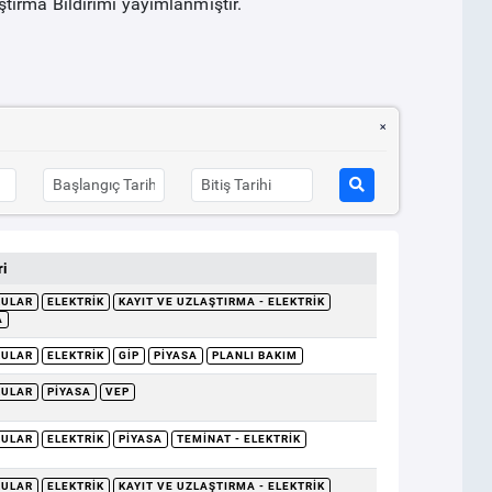
tırma Bildirimi yayımlanmıştır.
i
RULAR
ELEKTRIK
KAYIT VE UZLAŞTIRMA - ELEKTRIK
A
RULAR
ELEKTRIK
GİP
PIYASA
PLANLI BAKIM
RULAR
PIYASA
VEP
RULAR
ELEKTRIK
PIYASA
TEMINAT - ELEKTRIK
RULAR
ELEKTRIK
KAYIT VE UZLAŞTIRMA - ELEKTRIK