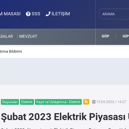
M MASASI
SSS
İLETİŞİM
ASALAR
MEVZUAT
GÖP
GİP
ırma Bildirimi
15.03.2023 / 14:27
Duyurular
Elektrik
Kayıt ve Uzlaştırma - Elektrik
Şubat 2023 Elektrik Piyasası 